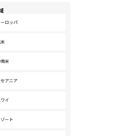
域
ヨーロッパ
北米
中南米
オセアニア
ハワイ
リゾート