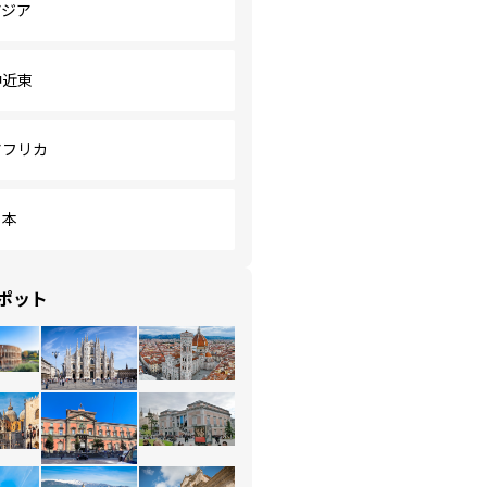
アジア
中近東
アフリカ
日本
ポット