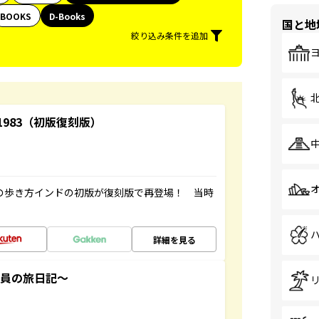
BOOKS
D-Books
国と地
絞り込み条件を追加
-1983（初版復刻版）
球の歩き方インドの初版が復刻版で再登場！ 当時
詳細を見る
社員の旅日記～