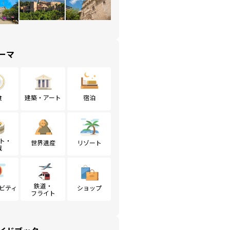
ーマ
食
建築・アート
宿泊
ト・
世界遺産
リゾート
戦
鉄道・
ビティ
ショップ
フライト