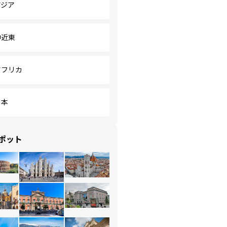
アジア
中近東
アフリカ
日本
ポット