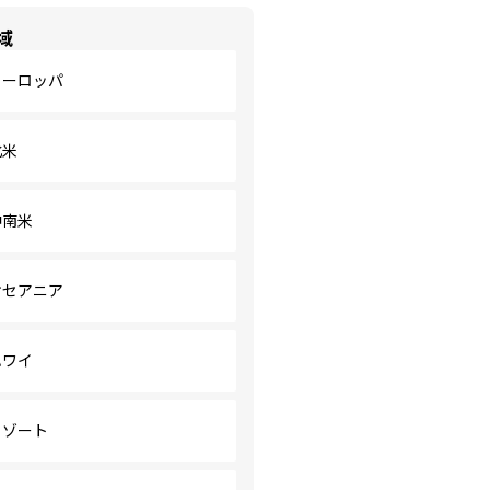
域
ヨーロッパ
北米
中南米
オセアニア
ハワイ
リゾート