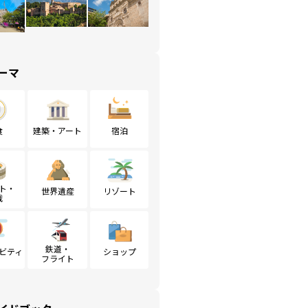
ーマ
食
建築・アート
宿泊
ト・
世界遺産
リゾート
戦
鉄道・
ビティ
ショップ
フライト