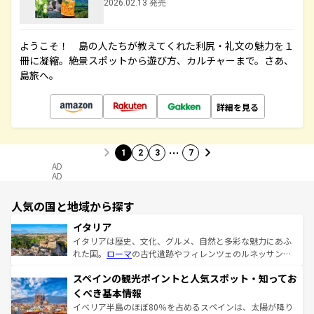
2026.02.13 発売
ようこそ！ 島の人たちが教えてくれた利尻・礼文の魅力を１
冊に凝縮。絶景スポットから遊び方、カルチャーまで。さあ、
島旅へ。
詳細を見る
…
1
2
3
7
AD
AD
人気の国と地域から探す
イタリア
イタリアは歴史、文化、グルメ、自然と多彩な魅力にあふ
れた国。
ローマ
の古代遺跡やフィレンツェのルネッサンス
美術、ヴェネツィアの運河など、歴史あるスポットはもち
スペインの観光ポイントと人気スポット・知ってお
ろん、トスカーナの美しい田園風景やアマルフィ海岸の絶
景など、自然景観も見逃せない。観光の合間には、本場の
くべき基本情報
ピザやパスタなど、絶品のイタリア料理を堪能することも
イベリア半島のほぼ80％を占めるスペインは、太陽が降り