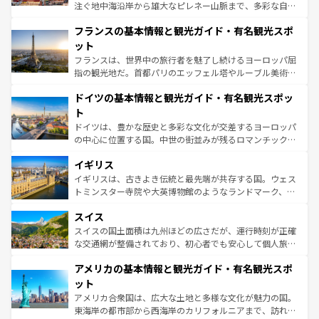
できる。朝目覚めてから夜眠るまで、すべての瞬間を楽し
注ぐ地中海沿岸から雄大なピレネー山脈まで、多彩な自然
ませてくれるイタリアで、忘れられない旅をしてみよう！
と文化が詰まったヨーロッパ屈指の旅行先だ。多様な地域
なお、新着のイタリア情報は
コンテンツ一覧
を参照してほ
フランスの基本情報と観光ガイド・有名観光スポ
文化が根付くこの国では、情熱的なフラメンコ、熱気あふ
しい。
れる闘牛、そして美味しいタパスが生活の一部となってい
ット
る。首都マドリードの洗練された雰囲気や、バルセロナの
フランスは、世界中の旅行者を魅了し続けるヨーロッパ屈
アートに溢れた街角から、地方では古代ローマ遺跡や中世
指の観光地だ。首都パリのエッフェル塔やルーブル美術館
の城塞都市、穏やかなビーチリゾートまで多彩な表情を見
といった象徴的なスポットから、田舎町の古風な美しさま
せる。地方によって風土や気候が異なるスペインはその個
ドイツの基本情報と観光ガイド・有名観光スポッ
で、幅広い魅力が詰まっている。華麗な宮殿、歴史的な大
性で訪れる人を魅了する。 なお、新着のスペイン情報は
コ
聖堂、美しいビーチ、そして豊かな自然が、訪れる者を心
ト
ンテンツ一覧
を参照してほしい。
から魅了する。また、フランスは美食の国としても知ら
ドイツは、豊かな歴史と多彩な文化が交差するヨーロッパ
れ、フランス料理はユネスコ無形文化遺産にも登録されて
の中心に位置する国。中世の街並みが残るロマンチック街
いる。シャンパンの発祥地であるランス、プロヴァンスの
道から、未来を先取りするようなモダンな都市まで多様な
香り高いラベンダー畑など、多彩な楽しみ方が可能だ。さ
イギリス
顔を持つこの国は、どこを歩いても飽きることがない。ベ
らに、パリ以外の地域にも魅力が溢れており、どの街角に
ルリンの文化的活気、バイエルン州のアルプスの絶景、そ
イギリスは、古きよき伝統と最先端が共存する国。ウェス
も豊かな歴史と文化が息づいている。パリ以外の個性あふ
してライン川沿いのワイン畑といった風景は必見。ビール
トミンスター寺院や大英博物館のようなランドマーク、歴
れる地方に足を運ぶとそれぞれで全く異なる文化を体験で
とソーセージを味わいながら地元の人と過ごす楽しい時間
史ある大学都市、美しい丘陵地帯や牧歌的な風景など、エ
きるだろう。 なお、新着のフランス情報は
コンテンツ一覧
スイス
は、お酒好きな人にはぜひ体験してほしい。 なお、新着の
リアごとに異なる魅力がある。また、優雅なアフタヌーン
を参照してほしい。
ドイツ情報は
コンテンツ一覧
を参照してほしい。
ティー、ビール好きにはたまらない英国パブ、サッカー観
スイスの国土面積は九州ほどの広さだが、運行時刻が正確
戦など、本場だからこそできる体験も豊富。イギリスを旅
な交通網が整備されており、初心者でも安心して個人旅行
して楽しみつくそう。 なお、新着のイギリス情報は
コンテ
を楽しめる。日本同様に時刻表どおりの旅が可能だ。中世
アメリカの基本情報と観光ガイド・有名観光スポ
ンツ一覧
を参照してほしい。
の建物がそのまま残る町や、スイスならではのユニークな
博物館もあり、アルプス観光だけでなく町歩きも満喫する
ット
ことができる。国民の所得が高いため物価も高いが、旅行
アメリカ合衆国は、広大な土地と多様な文化が魅力の国。
者向けの交通パス提供のサービスもあり、うまく活用すれ
東海岸の都市部から西海岸のカリフォルニアまで、訪れる