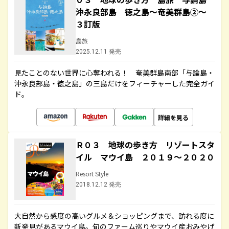
沖永良部島 徳之島～奄美群島②～
３訂版
島旅
2025.12.11 発売
見たことのない世界に心奪われる！ 奄美群島南部「与論島・
沖永良部島・徳之島」の三島だけをフィーチャーした完全ガイ
ド。
詳細を見る
Ｒ０３ 地球の歩き方 リゾートスタ
イル マウイ島 ２０１９～２０２０
Resort Style
2018.12.12 発売
大自然から感度の高いグルメ＆ショッピングまで、訪れる度に
新発見があるマウイ島。旬のファーム巡りやマウイ産おみやげ