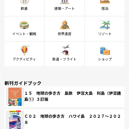
飲食
建築・アート
宿泊
イベント・観戦
世界遺産
リゾート
アクティビティ
鉄道・フライト
ショップ
新刊ガイドブック
１５ 地球の歩き方 島旅 伊豆大島 利島（伊豆諸
島①）３訂版
Ｃ０２ 地球の歩き方 ハワイ島 ２０２７～２０２
８