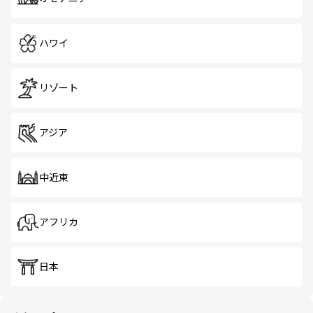
ハワイ
リゾート
アジア
中近東
アフリカ
日本