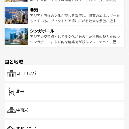
世界中の食通を魅了してやまないベトナム料理も魅力のひ
寺院や市場がいたるところに点在し、古きよき文化と現代
香港
とつ。フォーやバインミー、ベトナムコーヒーなどは、ぜ
の活気が交差している。北部ではチェンマイなどの山岳地
ひ現地で味わいたい。どの地域を訪れてもあたたかい人々
帯で自然と触れ合い、南部ではプーケットやクラビの美し
アジアと西洋の文化が交わる香港は、特有のエネルギーを
が旅行者を迎えてくれるので、きっと忘れられない旅にな
いビーチでリゾート気分を楽しむことができる。タイ料理
もっている。ヴィクトリア湾に広がる壮大な景色、近未来
るはずだ。 なお、新着のベトナム情報は
コンテンツ一覧
を
は世界的に有名で、屋台から高級レストランまで味覚を刺
的なアートスポット、そして歴史と現代が融合した町並
参照してほしい。
シンガポール
激する。気候は一年中温暖で、どの季節にも異なる楽しみ
み、どこを訪れても感動するはず。観光スポットが密集し
が待っている。親しみやすいタイの人々、仏教を中心とし
ており、効率よく見どころを回れるのも魅力。息をのむよ
アジアの交差点として多文化が融合した独自の魅力を放つ
た文化、そして多様な観光資源が、訪れる旅人を魅了し続
うな絶景から文化的な体験まで、香港を存分に楽しみ尽く
シンガポール。未来的な建築物が並ぶマリーナベイ、歴史
ける。 なお、新着のタイ情報は
コンテンツ一覧
を参照して
そう。 なお、新着の香港情報は
コンテンツ一覧
を参照して
と伝統を感じられるエスニックタウン、多数の緑豊かな公
ほしい。
ほしい。
園や自然保護区など、自然が調和した近代的な景観と文化
の多様性あふれるカラフルな町は、どこを歩いても新しい
国と地域
発見がある。さらに、治安のよさや充実した公共交通機関
も、旅行者にとっては魅力的なポイント。グルメも豊富
で、ホーカーズは地元の風情を楽しめる外せないスポット
ヨーロッパ
だ。訪れる人を飽きさせないシンガポールで、多様な魅力
を体感しよう。 なお、新着のシンガポール情報は
コンテン
ツ一覧
を参照してほしい。
北米
中南米
オセアニア