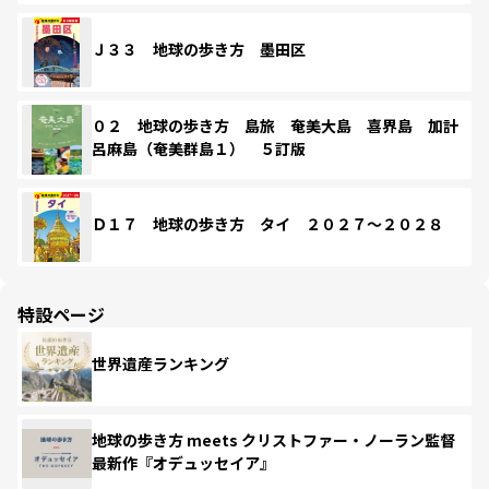
Ｊ３３ 地球の歩き方 墨田区
０２ 地球の歩き方 島旅 奄美大島 喜界島 加計
呂麻島（奄美群島１） ５訂版
Ｄ１７ 地球の歩き方 タイ ２０２７～２０２８
特設ページ
世界遺産ランキング
地球の歩き方 meets クリストファー・ノーラン監督
最新作『オデュッセイア』