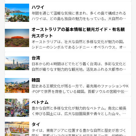
ば市内交通費無料で観光を楽しむこともできる。 なお、新
場所ごとに異なる風景と体験が待っている。ニューヨーク
着のスイス情報は
コンテンツ一覧
を参照してほしい。
ハワイ
のような巨大都市は、観光、ショッピング、エンターテイ
ンメントが詰まった刺激的なスポットだ。一方、アメリカ
年間を通じて温暖な気候に恵まれ、多くの島で構成される
西部には大自然が広がり、グランドキャニオンやイエロー
ハワイは、どの島も独自の魅力をもっている。大自然の神
ストーン国立公園といった絶景が堪能できる。さらに、南
秘を感じたいなら、火山が生み出した壮大な景観を誇るハ
オーストラリアの基本情報と観光ガイド・有名観
部のニューオーリンズでは、音楽と美食が融合した独特の
ワイ島は見逃せない。また、定番の観光地といえばオアフ
文化が魅力。旅行者はアメリカの各地域で異なる魅力を楽
島だが、静かな自然を求めるならマウイ島やカウアイ島が
光スポット
しみながら、その多様性と豊かな歴史を感じることができ
おすすめ。エメラルドグリーンに輝く海をはじめ、豊かな
オーストラリアは、壮大な自然と多様な文化が魅力の国。
るだろう。車でのロードトリップや列車の旅も、アメリカ
文化や歴史が息づいている。「アロハスピリット」と呼ば
シドニーのシンボルであるシドニー・オペラハウス、オー
ならではの贅沢な旅のスタイルだ。 なお、新着のアメリカ
れるおもてなしの心で訪れる人々を迎えてくれるハワイの
ストラリア東海岸北部に広がる大サンゴ礁地帯グレートバ
情報は
コンテンツ一覧
を参照してほしい。
人々、おいしいローカルフードやハワイアンミュージッ
台湾
リアリーフや大陸中央部にそびえるウルル（エアーズロッ
ク、伝統的なフラダンスなど、すべてがハワイの魅力を彩
ク）、タスマニアの美しい原生林やケアンズの熱帯雨林な
日本から約４時間ほどでたどり着く台湾は、多彩な文化と
っている。訪れるたびに新しい発見と感動が待っているハ
ど、見どころがたくさん。また、カフェやワイン、オージ
自然が織りなす魅力的な観光地。活気あふれる大都市の台
ワイを、存分に味わってほしい。 なお、新着のハワイ情報
ービーフなどの食文化も豊かで、美味しいものであふれて
北やノスタルジックな町並みが人気な九份（ジォウフェ
は
コンテンツ一覧
を参照してほしい。
韓国
いる。アクティビティも充実しており、サーフィンやダイ
ン）、静ひつな山岳地帯である台湾東部など、都市の喧騒
ビング、ハイキングなど、アウトドア好きにはたまらな
と山間の静けさが共存しており、訪れる人に新しい発見と
歴史ある王朝文化が残る一方で、最先端のファッションやK
い。オーストラリアの多彩な魅力を存分に味わいつくそ
驚きをもたらしてくれる。また、奥深い台湾の食文化も魅
-POPで世界を席巻している韓国。首都ソウルの宮殿や伝統
う。 なお、新着のオーストラリア情報は
コンテンツ一覧
を
力で、夜市などの屋台グルメから高級料理、ヘルシーで美
家屋が並ぶエリアでは韓国の歴史と文化に浸ることがで
参照してほしい。
ベトナム
容にもいいと評判のスイーツなど、バラエティ豊かな料理
き、地方に足を延ばせば四季折々の自然美を楽しむことが
が味わえる。 なお、新着の台湾情報は
コンテンツ一覧
を参
できる。そして、キムチや焼肉、絶品のストリートフード
豊かな自然と多様な文化が魅力的なベトナム。南北に細長
照してほしい。
まで、さまざまな韓国料理が待っている。夜には、韓国な
く伸びる国土には、広大な田園風景や青々とした山々、世
らではのナイトライフも堪能できる。あたたかいホスピタ
界遺産に登録された壮大な自然景観が点在し、都市部では
タイ
リティに包まれながら、韓国の多彩な魅力を心ゆくまで味
急速な発展と共に伝統が息づく。ハノイの古い町並みやホ
わってみてほしい。 なお、新着の韓国情報は
コンテンツ一
ーチミン市のフランス統治時代の建物も、独特の雰囲気を
タイは、東南アジアに位置する豊かな自然と歴史が息づく
覧
を参照してほしい。
醸し出している。また、バラエティの豊かさとおいしさで
国だ。首都バンコクは高層ビルが立ち並ぶ一方、伝統的な