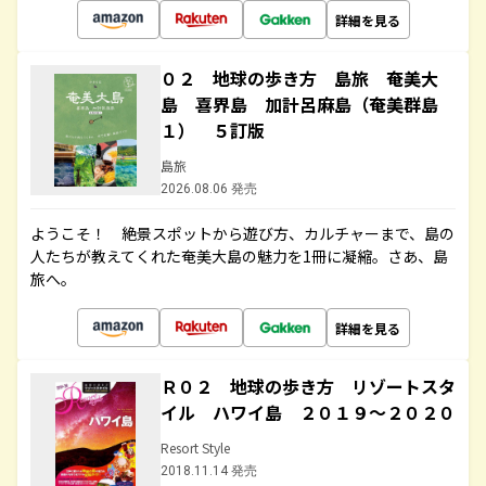
詳細を見る
０２ 地球の歩き方 島旅 奄美大
島 喜界島 加計呂麻島（奄美群島
１） ５訂版
島旅
2026.08.06 発売
ようこそ！ 絶景スポットから遊び方、カルチャーまで、島の
人たちが教えてくれた奄美大島の魅力を1冊に凝縮。さあ、島
旅へ。
詳細を見る
Ｒ０２ 地球の歩き方 リゾートスタ
イル ハワイ島 ２０１９～２０２０
Resort Style
2018.11.14 発売