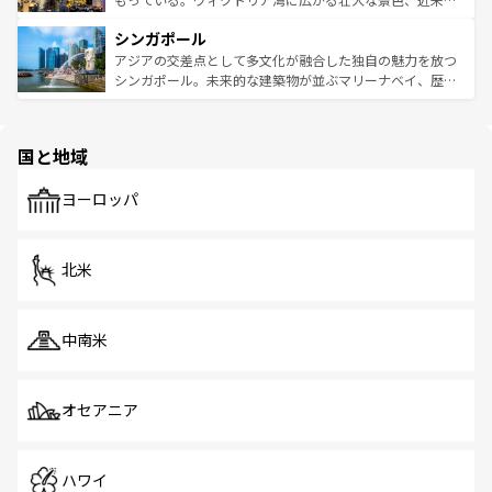
るはずだ。 なお、新着のベトナム情報は
コンテンツ一覧
を
は世界的に有名で、屋台から高級レストランまで味覚を刺
的なアートスポット、そして歴史と現代が融合した町並
参照してほしい。
シンガポール
激する。気候は一年中温暖で、どの季節にも異なる楽しみ
み、どこを訪れても感動するはず。観光スポットが密集し
が待っている。親しみやすいタイの人々、仏教を中心とし
ており、効率よく見どころを回れるのも魅力。息をのむよ
アジアの交差点として多文化が融合した独自の魅力を放つ
た文化、そして多様な観光資源が、訪れる旅人を魅了し続
うな絶景から文化的な体験まで、香港を存分に楽しみ尽く
シンガポール。未来的な建築物が並ぶマリーナベイ、歴史
ける。 なお、新着のタイ情報は
コンテンツ一覧
を参照して
そう。 なお、新着の香港情報は
コンテンツ一覧
を参照して
と伝統を感じられるエスニックタウン、多数の緑豊かな公
ほしい。
ほしい。
園や自然保護区など、自然が調和した近代的な景観と文化
の多様性あふれるカラフルな町は、どこを歩いても新しい
国と地域
発見がある。さらに、治安のよさや充実した公共交通機関
も、旅行者にとっては魅力的なポイント。グルメも豊富
で、ホーカーズは地元の風情を楽しめる外せないスポット
ヨーロッパ
だ。訪れる人を飽きさせないシンガポールで、多様な魅力
を体感しよう。 なお、新着のシンガポール情報は
コンテン
ツ一覧
を参照してほしい。
北米
中南米
オセアニア
ハワイ