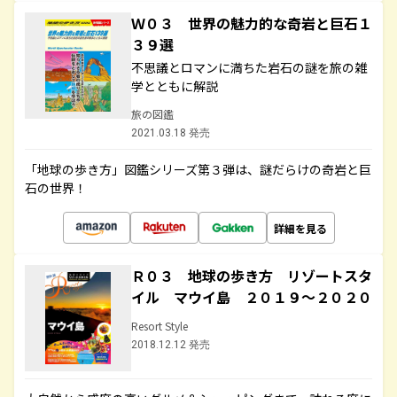
Ｗ０３ 世界の魅力的な奇岩と巨石１
３９選
不思議とロマンに満ちた岩石の謎を旅の雑
学とともに解説
旅の図鑑
2021.03.18 発売
「地球の歩き方」図鑑シリーズ第３弾は、謎だらけの奇岩と巨
石の世界！
詳細を見る
Ｒ０３ 地球の歩き方 リゾートスタ
イル マウイ島 ２０１９～２０２０
Resort Style
2018.12.12 発売