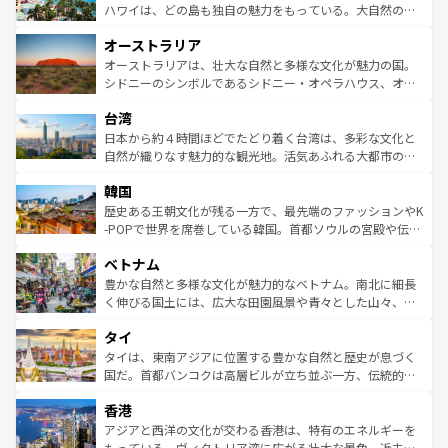
西部には大自然が広がり、グランドキャニオンやイエロー
ハワイは、どの島も独自の魅力をもっている。大自然の神
ストーン国立公園といった絶景が堪能できる。さらに、南
秘を感じたいなら、火山が生み出した壮大な景観を誇るハ
オーストラリア
部のニューオーリンズでは、音楽と美食が融合した独特の
ワイ島は見逃せない。また、定番の観光地といえばオアフ
文化が魅力。旅行者はアメリカの各地域で異なる魅力を楽
島だが、静かな自然を求めるならマウイ島やカウアイ島が
オーストラリアは、壮大な自然と多様な文化が魅力の国。
しみながら、その多様性と豊かな歴史を感じることができ
おすすめ。エメラルドグリーンに輝く海をはじめ、豊かな
シドニーのシンボルであるシドニー・オペラハウス、オー
るだろう。車でのロードトリップや列車の旅も、アメリカ
文化や歴史が息づいている。「アロハスピリット」と呼ば
ストラリア東海岸北部に広がる大サンゴ礁地帯グレートバ
ならではの贅沢な旅のスタイルだ。 なお、新着のアメリカ
台湾
れるおもてなしの心で訪れる人々を迎えてくれるハワイの
リアリーフや大陸中央部にそびえるウルル（エアーズロッ
情報は
コンテンツ一覧
を参照してほしい。
人々、おいしいローカルフードやハワイアンミュージッ
ク）、タスマニアの美しい原生林やケアンズの熱帯雨林な
日本から約４時間ほどでたどり着く台湾は、多彩な文化と
ク、伝統的なフラダンスなど、すべてがハワイの魅力を彩
ど、見どころがたくさん。また、カフェやワイン、オージ
自然が織りなす魅力的な観光地。活気あふれる大都市の台
っている。訪れるたびに新しい発見と感動が待っているハ
ービーフなどの食文化も豊かで、美味しいものであふれて
北やノスタルジックな町並みが人気な九份（ジォウフェ
ワイを、存分に味わってほしい。 なお、新着のハワイ情報
韓国
いる。アクティビティも充実しており、サーフィンやダイ
ン）、静ひつな山岳地帯である台湾東部など、都市の喧騒
は
コンテンツ一覧
を参照してほしい。
ビング、ハイキングなど、アウトドア好きにはたまらな
と山間の静けさが共存しており、訪れる人に新しい発見と
歴史ある王朝文化が残る一方で、最先端のファッションやK
い。オーストラリアの多彩な魅力を存分に味わいつくそ
驚きをもたらしてくれる。また、奥深い台湾の食文化も魅
-POPで世界を席巻している韓国。首都ソウルの宮殿や伝統
う。 なお、新着のオーストラリア情報は
コンテンツ一覧
を
力で、夜市などの屋台グルメから高級料理、ヘルシーで美
家屋が並ぶエリアでは韓国の歴史と文化に浸ることがで
参照してほしい。
ベトナム
容にもいいと評判のスイーツなど、バラエティ豊かな料理
き、地方に足を延ばせば四季折々の自然美を楽しむことが
が味わえる。 なお、新着の台湾情報は
コンテンツ一覧
を参
できる。そして、キムチや焼肉、絶品のストリートフード
豊かな自然と多様な文化が魅力的なベトナム。南北に細長
照してほしい。
まで、さまざまな韓国料理が待っている。夜には、韓国な
く伸びる国土には、広大な田園風景や青々とした山々、世
らではのナイトライフも堪能できる。あたたかいホスピタ
界遺産に登録された壮大な自然景観が点在し、都市部では
タイ
リティに包まれながら、韓国の多彩な魅力を心ゆくまで味
急速な発展と共に伝統が息づく。ハノイの古い町並みやホ
わってみてほしい。 なお、新着の韓国情報は
コンテンツ一
ーチミン市のフランス統治時代の建物も、独特の雰囲気を
タイは、東南アジアに位置する豊かな自然と歴史が息づく
覧
を参照してほしい。
醸し出している。また、バラエティの豊かさとおいしさで
国だ。首都バンコクは高層ビルが立ち並ぶ一方、伝統的な
世界中の食通を魅了してやまないベトナム料理も魅力のひ
寺院や市場がいたるところに点在し、古きよき文化と現代
香港
とつ。フォーやバインミー、ベトナムコーヒーなどは、ぜ
の活気が交差している。北部ではチェンマイなどの山岳地
ひ現地で味わいたい。どの地域を訪れてもあたたかい人々
帯で自然と触れ合い、南部ではプーケットやクラビの美し
アジアと西洋の文化が交わる香港は、特有のエネルギーを
が旅行者を迎えてくれるので、きっと忘れられない旅にな
いビーチでリゾート気分を楽しむことができる。タイ料理
もっている。ヴィクトリア湾に広がる壮大な景色、近未来