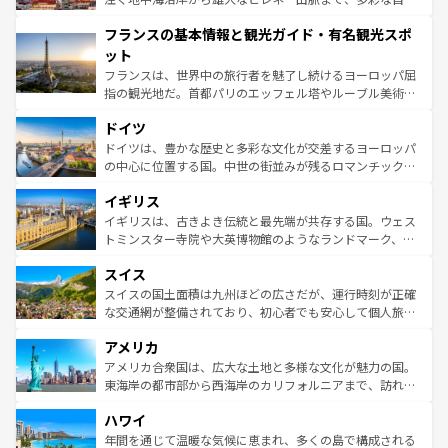
できる。朝目覚めてから夜眠るまで、すべての瞬間を楽し
と文化が詰まったヨーロッパ屈指の旅行先だ。多様な地域
フランスの基本情報と観光ガイド・有名観光スポ
ませてくれるイタリアで、忘れられない旅をしてみよう！
文化が根付くこの国では、情熱的なフラメンコ、熱気あふ
なお、新着のイタリア情報は
コンテンツ一覧
を参照してほ
れる闘牛、そして美味しいタパスが生活の一部となってい
ット
しい。
る。首都マドリードの洗練された雰囲気や、バルセロナの
フランスは、世界中の旅行者を魅了し続けるヨーロッパ屈
アートに溢れた街角から、地方では古代ローマ遺跡や中世
指の観光地だ。首都パリのエッフェル塔やルーブル美術館
の城塞都市、穏やかなビーチリゾートまで多彩な表情を見
といった象徴的なスポットから、田舎町の古風な美しさま
せる。地方によって風土や気候が異なるスペインはその個
ドイツ
で、幅広い魅力が詰まっている。華麗な宮殿、歴史的な大
性で訪れる人を魅了する。 なお、新着のスペイン情報は
コ
聖堂、美しいビーチ、そして豊かな自然が、訪れる者を心
ドイツは、豊かな歴史と多彩な文化が交差するヨーロッパ
ンテンツ一覧
を参照してほしい。
から魅了する。また、フランスは美食の国としても知ら
の中心に位置する国。中世の街並みが残るロマンチック街
れ、フランス料理はユネスコ無形文化遺産にも登録されて
道から、未来を先取りするようなモダンな都市まで多様な
イギリス
いる。シャンパンの発祥地であるランス、プロヴァンスの
顔を持つこの国は、どこを歩いても飽きることがない。ベ
香り高いラベンダー畑など、多彩な楽しみ方が可能だ。さ
ルリンの文化的活気、バイエルン州のアルプスの絶景、そ
イギリスは、古きよき伝統と最先端が共存する国。ウェス
らに、パリ以外の地域にも魅力が溢れており、どの街角に
してライン川沿いのワイン畑といった風景は必見。ビール
トミンスター寺院や大英博物館のようなランドマーク、歴
も豊かな歴史と文化が息づいている。パリ以外の個性あふ
とソーセージを味わいながら地元の人と過ごす楽しい時間
史ある大学都市、美しい丘陵地帯や牧歌的な風景など、エ
れる地方に足を運ぶとそれぞれで全く異なる文化を体験で
スイス
は、お酒好きな人にはぜひ体験してほしい。 なお、新着の
リアごとに異なる魅力がある。また、優雅なアフタヌーン
きるだろう。 なお、新着のフランス情報は
コンテンツ一覧
ドイツ情報は
コンテンツ一覧
を参照してほしい。
ティー、ビール好きにはたまらない英国パブ、サッカー観
スイスの国土面積は九州ほどの広さだが、運行時刻が正確
を参照してほしい。
戦など、本場だからこそできる体験も豊富。イギリスを旅
な交通網が整備されており、初心者でも安心して個人旅行
して楽しみつくそう。 なお、新着のイギリス情報は
コンテ
を楽しめる。日本同様に時刻表どおりの旅が可能だ。中世
アメリカ
ンツ一覧
を参照してほしい。
の建物がそのまま残る町や、スイスならではのユニークな
博物館もあり、アルプス観光だけでなく町歩きも満喫する
アメリカ合衆国は、広大な土地と多様な文化が魅力の国。
ことができる。国民の所得が高いため物価も高いが、旅行
東海岸の都市部から西海岸のカリフォルニアまで、訪れる
者向けの交通パス提供のサービスもあり、うまく活用すれ
場所ごとに異なる風景と体験が待っている。ニューヨーク
ハワイ
ば市内交通費無料で観光を楽しむこともできる。 なお、新
のような巨大都市は、観光、ショッピング、エンターテイ
着のスイス情報は
コンテンツ一覧
を参照してほしい。
ンメントが詰まった刺激的なスポットだ。一方、アメリカ
年間を通じて温暖な気候に恵まれ、多くの島で構成される