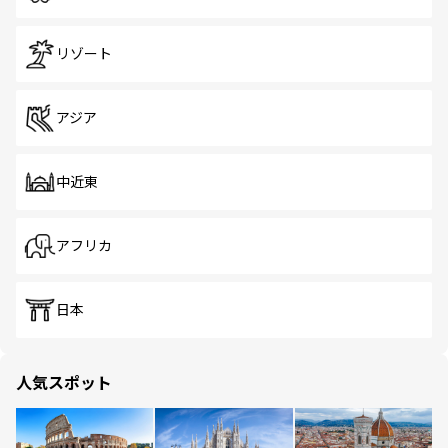
リゾート
アジア
中近東
アフリカ
日本
人気スポット