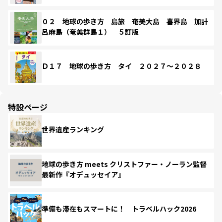
０２ 地球の歩き方 島旅 奄美大島 喜界島 加計
呂麻島（奄美群島１） ５訂版
Ｄ１７ 地球の歩き方 タイ ２０２７～２０２８
特設ページ
世界遺産ランキング
地球の歩き方 meets クリストファー・ノーラン監督
最新作『オデュッセイア』
準備も滞在もスマートに！ トラベルハック2026