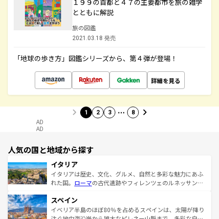
１９９の首都と４７の主要都市を旅の雑学
とともに解説
旅の図鑑
2021.03.18 発売
「地球の歩き方」図鑑シリーズから、第４弾が登場！
詳細を見る
…
1
2
3
8
AD
AD
人気の国と地域から探す
イタリア
イタリアは歴史、文化、グルメ、自然と多彩な魅力にあふ
れた国。
ローマ
の古代遺跡やフィレンツェのルネッサンス
美術、ヴェネツィアの運河など、歴史あるスポットはもち
スペイン
ろん、トスカーナの美しい田園風景やアマルフィ海岸の絶
景など、自然景観も見逃せない。観光の合間には、本場の
イベリア半島のほぼ80％を占めるスペインは、太陽が降り
ピザやパスタなど、絶品のイタリア料理を堪能することも
注ぐ地中海沿岸から雄大なピレネー山脈まで、多彩な自然