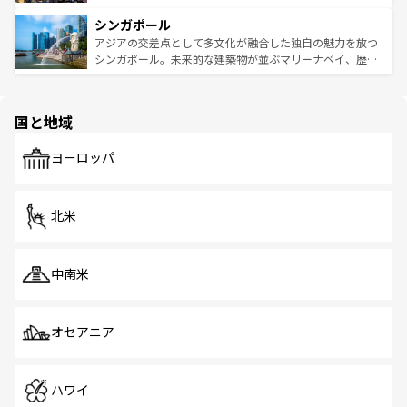
るはずだ。 なお、新着のベトナム情報は
コンテンツ一覧
を
は世界的に有名で、屋台から高級レストランまで味覚を刺
的なアートスポット、そして歴史と現代が融合した町並
参照してほしい。
シンガポール
激する。気候は一年中温暖で、どの季節にも異なる楽しみ
み、どこを訪れても感動するはず。観光スポットが密集し
が待っている。親しみやすいタイの人々、仏教を中心とし
ており、効率よく見どころを回れるのも魅力。息をのむよ
アジアの交差点として多文化が融合した独自の魅力を放つ
た文化、そして多様な観光資源が、訪れる旅人を魅了し続
うな絶景から文化的な体験まで、香港を存分に楽しみ尽く
シンガポール。未来的な建築物が並ぶマリーナベイ、歴史
ける。 なお、新着のタイ情報は
コンテンツ一覧
を参照して
そう。 なお、新着の香港情報は
コンテンツ一覧
を参照して
と伝統を感じられるエスニックタウン、多数の緑豊かな公
ほしい。
ほしい。
園や自然保護区など、自然が調和した近代的な景観と文化
の多様性あふれるカラフルな町は、どこを歩いても新しい
国と地域
発見がある。さらに、治安のよさや充実した公共交通機関
も、旅行者にとっては魅力的なポイント。グルメも豊富
で、ホーカーズは地元の風情を楽しめる外せないスポット
ヨーロッパ
だ。訪れる人を飽きさせないシンガポールで、多様な魅力
を体感しよう。 なお、新着のシンガポール情報は
コンテン
ツ一覧
を参照してほしい。
北米
中南米
オセアニア
ハワイ