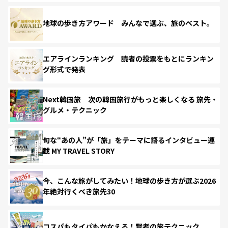
地球の歩き方アワード みんなで選ぶ、旅のベスト。
エアラインランキング 読者の投票をもとにランキン
グ形式で発表
Next韓国旅 次の韓国旅行がもっと楽しくなる 旅先・
グルメ・テクニック
旬な“あの人”が「旅」をテーマに語るインタビュー連
載 MY TRAVEL STORY
今、こんな旅がしてみたい！地球の歩き方が選ぶ2026
年絶対行くべき旅先30
コスパもタイパもかなえる！賢者の旅テクニック