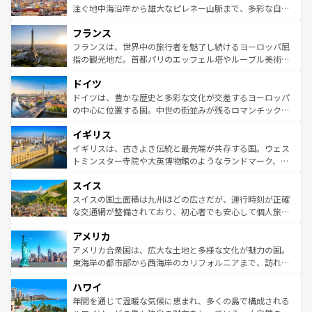
ピザやパスタなど、絶品のイタリア料理を堪能することも
注ぐ地中海沿岸から雄大なピレネー山脈まで、多彩な自然
できる。朝目覚めてから夜眠るまで、すべての瞬間を楽し
と文化が詰まったヨーロッパ屈指の旅行先だ。多様な地域
フランス
ませてくれるイタリアで、忘れられない旅をしてみよう！
文化が根付くこの国では、情熱的なフラメンコ、熱気あふ
なお、新着のイタリア情報は
コンテンツ一覧
を参照してほ
れる闘牛、そして美味しいタパスが生活の一部となってい
フランスは、世界中の旅行者を魅了し続けるヨーロッパ屈
しい。
る。首都マドリードの洗練された雰囲気や、バルセロナの
指の観光地だ。首都パリのエッフェル塔やルーブル美術館
アートに溢れた街角から、地方では古代ローマ遺跡や中世
といった象徴的なスポットから、田舎町の古風な美しさま
ドイツ
の城塞都市、穏やかなビーチリゾートまで多彩な表情を見
で、幅広い魅力が詰まっている。華麗な宮殿、歴史的な大
せる。地方によって風土や気候が異なるスペインはその個
聖堂、美しいビーチ、そして豊かな自然が、訪れる者を心
ドイツは、豊かな歴史と多彩な文化が交差するヨーロッパ
性で訪れる人を魅了する。 なお、新着のスペイン情報は
コ
から魅了する。また、フランスは美食の国としても知ら
の中心に位置する国。中世の街並みが残るロマンチック街
ンテンツ一覧
を参照してほしい。
れ、フランス料理はユネスコ無形文化遺産にも登録されて
道から、未来を先取りするようなモダンな都市まで多様な
イギリス
いる。シャンパンの発祥地であるランス、プロヴァンスの
顔を持つこの国は、どこを歩いても飽きることがない。ベ
香り高いラベンダー畑など、多彩な楽しみ方が可能だ。さ
ルリンの文化的活気、バイエルン州のアルプスの絶景、そ
イギリスは、古きよき伝統と最先端が共存する国。ウェス
らに、パリ以外の地域にも魅力が溢れており、どの街角に
してライン川沿いのワイン畑といった風景は必見。ビール
トミンスター寺院や大英博物館のようなランドマーク、歴
も豊かな歴史と文化が息づいている。パリ以外の個性あふ
とソーセージを味わいながら地元の人と過ごす楽しい時間
史ある大学都市、美しい丘陵地帯や牧歌的な風景など、エ
れる地方に足を運ぶとそれぞれで全く異なる文化を体験で
スイス
は、お酒好きな人にはぜひ体験してほしい。 なお、新着の
リアごとに異なる魅力がある。また、優雅なアフタヌーン
きるだろう。 なお、新着のフランス情報は
コンテンツ一覧
ドイツ情報は
コンテンツ一覧
を参照してほしい。
ティー、ビール好きにはたまらない英国パブ、サッカー観
スイスの国土面積は九州ほどの広さだが、運行時刻が正確
を参照してほしい。
戦など、本場だからこそできる体験も豊富。イギリスを旅
な交通網が整備されており、初心者でも安心して個人旅行
して楽しみつくそう。 なお、新着のイギリス情報は
コンテ
を楽しめる。日本同様に時刻表どおりの旅が可能だ。中世
アメリカ
ンツ一覧
を参照してほしい。
の建物がそのまま残る町や、スイスならではのユニークな
博物館もあり、アルプス観光だけでなく町歩きも満喫する
アメリカ合衆国は、広大な土地と多様な文化が魅力の国。
ことができる。国民の所得が高いため物価も高いが、旅行
東海岸の都市部から西海岸のカリフォルニアまで、訪れる
者向けの交通パス提供のサービスもあり、うまく活用すれ
場所ごとに異なる風景と体験が待っている。ニューヨーク
ハワイ
ば市内交通費無料で観光を楽しむこともできる。 なお、新
のような巨大都市は、観光、ショッピング、エンターテイ
着のスイス情報は
コンテンツ一覧
を参照してほしい。
ンメントが詰まった刺激的なスポットだ。一方、アメリカ
年間を通じて温暖な気候に恵まれ、多くの島で構成される