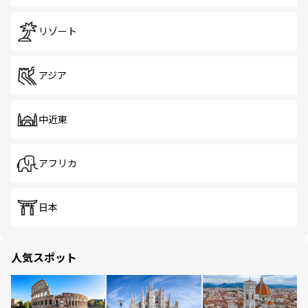
リゾート
アジア
中近東
アフリカ
日本
人気スポット