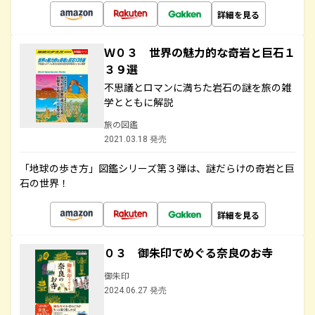
詳細を見る
Ｗ０３ 世界の魅力的な奇岩と巨石１
３９選
不思議とロマンに満ちた岩石の謎を旅の雑
学とともに解説
旅の図鑑
2021.03.18 発売
「地球の歩き方」図鑑シリーズ第３弾は、謎だらけの奇岩と巨
石の世界！
詳細を見る
０３ 御朱印でめぐる奈良のお寺
御朱印
2024.06.27 発売