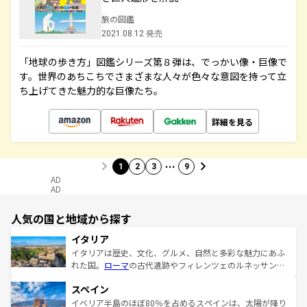
旅の図鑑
2021.08.12 発売
「地球の歩き方」図鑑シリーズ第８弾は、でっかい像・巨像で
す。世界のあちこちでさまざまな人々が色々な意図を持って立
ち上げてきた魅力的な巨像たち。
詳細を見る
…
1
2
3
9
AD
AD
人気の国と地域から探す
イタリア
イタリアは歴史、文化、グルメ、自然と多彩な魅力にあふ
れた国。
ローマ
の古代遺跡やフィレンツェのルネッサンス
美術、ヴェネツィアの運河など、歴史あるスポットはもち
スペイン
ろん、トスカーナの美しい田園風景やアマルフィ海岸の絶
景など、自然景観も見逃せない。観光の合間には、本場の
イベリア半島のほぼ80％を占めるスペインは、太陽が降り