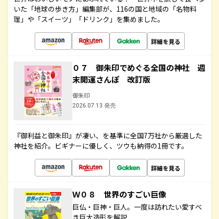
いた「地球の歩き方」編集部が、116の国と地域の「名物料
理」や「スイーツ」「ドリンク」を集めました。
詳細を見る
０７ 御朱印でめぐる全国の神社 週
末開運さんぽ 改訂版
御朱印
2026.07.13 発売
『御利益と御朱印』が凄い、を基準に全国7万社から厳選した
神社を紹介。ビギナーに優しく、ツウも納得の1冊です。
詳細を見る
Ｗ０８ 世界のすごい巨像
巨仏・巨神・巨人。一度は訪れたい愛すべ
き巨大造形を解説