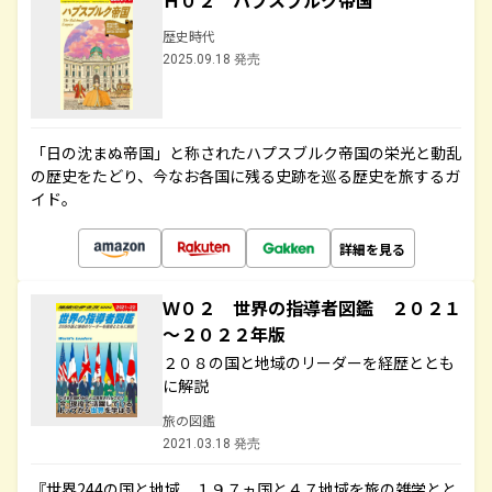
Ｈ０２ ハプスブルク帝国
歴史時代
2025.09.18 発売
「日の沈まぬ帝国」と称されたハプスブルク帝国の栄光と動乱
の歴史をたどり、今なお各国に残る史跡を巡る歴史を旅するガ
イド。
詳細を見る
Ｗ０２ 世界の指導者図鑑 ２０２１
～２０２２年版
２０８の国と地域のリーダーを経歴ととも
に解説
旅の図鑑
2021.03.18 発売
『世界244の国と地域 １９７ヵ国と４７地域を旅の雑学とと