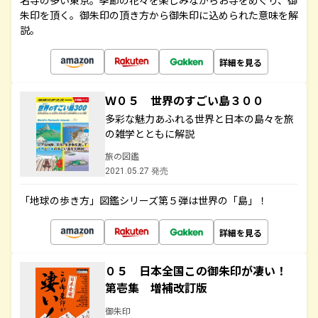
名寺の多い東京。季節の花々を楽しみながらお寺をめぐり、御
朱印を頂く。御朱印の頂き方から御朱印に込められた意味を解
説。
詳細を見る
Ｗ０５ 世界のすごい島３００
多彩な魅力あふれる世界と日本の島々を旅
の雑学とともに解説
旅の図鑑
2021.05.27 発売
「地球の歩き方」図鑑シリーズ第５弾は世界の「島」！
詳細を見る
０５ 日本全国この御朱印が凄い！
第壱集 増補改訂版
御朱印