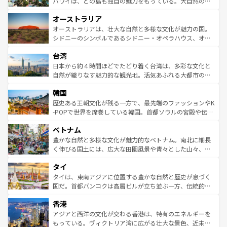
西部には大自然が広がり、グランドキャニオンやイエロー
ハワイは、どの島も独自の魅力をもっている。大自然の神
ストーン国立公園といった絶景が堪能できる。さらに、南
秘を感じたいなら、火山が生み出した壮大な景観を誇るハ
オーストラリア
部のニューオーリンズでは、音楽と美食が融合した独特の
ワイ島は見逃せない。また、定番の観光地といえばオアフ
文化が魅力。旅行者はアメリカの各地域で異なる魅力を楽
島だが、静かな自然を求めるならマウイ島やカウアイ島が
オーストラリアは、壮大な自然と多様な文化が魅力の国。
しみながら、その多様性と豊かな歴史を感じることができ
おすすめ。エメラルドグリーンに輝く海をはじめ、豊かな
シドニーのシンボルであるシドニー・オペラハウス、オー
るだろう。車でのロードトリップや列車の旅も、アメリカ
文化や歴史が息づいている。「アロハスピリット」と呼ば
ストラリア東海岸北部に広がる大サンゴ礁地帯グレートバ
ならではの贅沢な旅のスタイルだ。 なお、新着のアメリカ
台湾
れるおもてなしの心で訪れる人々を迎えてくれるハワイの
リアリーフや大陸中央部にそびえるウルル（エアーズロッ
情報は
コンテンツ一覧
を参照してほしい。
人々、おいしいローカルフードやハワイアンミュージッ
ク）、タスマニアの美しい原生林やケアンズの熱帯雨林な
日本から約４時間ほどでたどり着く台湾は、多彩な文化と
ク、伝統的なフラダンスなど、すべてがハワイの魅力を彩
ど、見どころがたくさん。また、カフェやワイン、オージ
自然が織りなす魅力的な観光地。活気あふれる大都市の台
っている。訪れるたびに新しい発見と感動が待っているハ
ービーフなどの食文化も豊かで、美味しいものであふれて
北やノスタルジックな町並みが人気な九份（ジォウフェ
ワイを、存分に味わってほしい。 なお、新着のハワイ情報
韓国
いる。アクティビティも充実しており、サーフィンやダイ
ン）、静ひつな山岳地帯である台湾東部など、都市の喧騒
は
コンテンツ一覧
を参照してほしい。
ビング、ハイキングなど、アウトドア好きにはたまらな
と山間の静けさが共存しており、訪れる人に新しい発見と
歴史ある王朝文化が残る一方で、最先端のファッションやK
い。オーストラリアの多彩な魅力を存分に味わいつくそ
驚きをもたらしてくれる。また、奥深い台湾の食文化も魅
-POPで世界を席巻している韓国。首都ソウルの宮殿や伝統
う。 なお、新着のオーストラリア情報は
コンテンツ一覧
を
力で、夜市などの屋台グルメから高級料理、ヘルシーで美
家屋が並ぶエリアでは韓国の歴史と文化に浸ることがで
参照してほしい。
ベトナム
容にもいいと評判のスイーツなど、バラエティ豊かな料理
き、地方に足を延ばせば四季折々の自然美を楽しむことが
が味わえる。 なお、新着の台湾情報は
コンテンツ一覧
を参
できる。そして、キムチや焼肉、絶品のストリートフード
豊かな自然と多様な文化が魅力的なベトナム。南北に細長
照してほしい。
まで、さまざまな韓国料理が待っている。夜には、韓国な
く伸びる国土には、広大な田園風景や青々とした山々、世
らではのナイトライフも堪能できる。あたたかいホスピタ
界遺産に登録された壮大な自然景観が点在し、都市部では
タイ
リティに包まれながら、韓国の多彩な魅力を心ゆくまで味
急速な発展と共に伝統が息づく。ハノイの古い町並みやホ
わってみてほしい。 なお、新着の韓国情報は
コンテンツ一
ーチミン市のフランス統治時代の建物も、独特の雰囲気を
タイは、東南アジアに位置する豊かな自然と歴史が息づく
覧
を参照してほしい。
醸し出している。また、バラエティの豊かさとおいしさで
国だ。首都バンコクは高層ビルが立ち並ぶ一方、伝統的な
世界中の食通を魅了してやまないベトナム料理も魅力のひ
寺院や市場がいたるところに点在し、古きよき文化と現代
香港
とつ。フォーやバインミー、ベトナムコーヒーなどは、ぜ
の活気が交差している。北部ではチェンマイなどの山岳地
ひ現地で味わいたい。どの地域を訪れてもあたたかい人々
帯で自然と触れ合い、南部ではプーケットやクラビの美し
アジアと西洋の文化が交わる香港は、特有のエネルギーを
が旅行者を迎えてくれるので、きっと忘れられない旅にな
いビーチでリゾート気分を楽しむことができる。タイ料理
もっている。ヴィクトリア湾に広がる壮大な景色、近未来