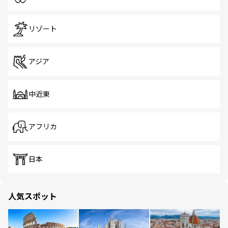
リゾート
アジア
中近東
アフリカ
日本
人気スポット