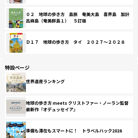
０２ 地球の歩き方 島旅 奄美大島 喜界島 加計
呂麻島（奄美群島１） ５訂版
Ｄ１７ 地球の歩き方 タイ ２０２７～２０２８
特設ページ
世界遺産ランキング
地球の歩き方 meets クリストファー・ノーラン監督
最新作『オデュッセイア』
準備も滞在もスマートに！ トラベルハック2026