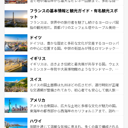
ピザやパスタなど、絶品のイタリア料理を堪能することも
注ぐ地中海沿岸から雄大なピレネー山脈まで、多彩な自然
できる。朝目覚めてから夜眠るまで、すべての瞬間を楽し
と文化が詰まったヨーロッパ屈指の旅行先だ。多様な地域
フランスの基本情報と観光ガイド・有名観光スポ
ませてくれるイタリアで、忘れられない旅をしてみよう！
文化が根付くこの国では、情熱的なフラメンコ、熱気あふ
なお、新着のイタリア情報は
コンテンツ一覧
を参照してほ
れる闘牛、そして美味しいタパスが生活の一部となってい
ット
しい。
る。首都マドリードの洗練された雰囲気や、バルセロナの
フランスは、世界中の旅行者を魅了し続けるヨーロッパ屈
アートに溢れた街角から、地方では古代ローマ遺跡や中世
指の観光地だ。首都パリのエッフェル塔やルーブル美術館
の城塞都市、穏やかなビーチリゾートまで多彩な表情を見
といった象徴的なスポットから、田舎町の古風な美しさま
せる。地方によって風土や気候が異なるスペインはその個
ドイツ
で、幅広い魅力が詰まっている。華麗な宮殿、歴史的な大
性で訪れる人を魅了する。 なお、新着のスペイン情報は
コ
聖堂、美しいビーチ、そして豊かな自然が、訪れる者を心
ドイツは、豊かな歴史と多彩な文化が交差するヨーロッパ
ンテンツ一覧
を参照してほしい。
から魅了する。また、フランスは美食の国としても知ら
の中心に位置する国。中世の街並みが残るロマンチック街
れ、フランス料理はユネスコ無形文化遺産にも登録されて
道から、未来を先取りするようなモダンな都市まで多様な
イギリス
いる。シャンパンの発祥地であるランス、プロヴァンスの
顔を持つこの国は、どこを歩いても飽きることがない。ベ
香り高いラベンダー畑など、多彩な楽しみ方が可能だ。さ
ルリンの文化的活気、バイエルン州のアルプスの絶景、そ
イギリスは、古きよき伝統と最先端が共存する国。ウェス
らに、パリ以外の地域にも魅力が溢れており、どの街角に
してライン川沿いのワイン畑といった風景は必見。ビール
トミンスター寺院や大英博物館のようなランドマーク、歴
も豊かな歴史と文化が息づいている。パリ以外の個性あふ
とソーセージを味わいながら地元の人と過ごす楽しい時間
史ある大学都市、美しい丘陵地帯や牧歌的な風景など、エ
れる地方に足を運ぶとそれぞれで全く異なる文化を体験で
スイス
は、お酒好きな人にはぜひ体験してほしい。 なお、新着の
リアごとに異なる魅力がある。また、優雅なアフタヌーン
きるだろう。 なお、新着のフランス情報は
コンテンツ一覧
ドイツ情報は
コンテンツ一覧
を参照してほしい。
ティー、ビール好きにはたまらない英国パブ、サッカー観
スイスの国土面積は九州ほどの広さだが、運行時刻が正確
を参照してほしい。
戦など、本場だからこそできる体験も豊富。イギリスを旅
な交通網が整備されており、初心者でも安心して個人旅行
して楽しみつくそう。 なお、新着のイギリス情報は
コンテ
を楽しめる。日本同様に時刻表どおりの旅が可能だ。中世
アメリカ
ンツ一覧
を参照してほしい。
の建物がそのまま残る町や、スイスならではのユニークな
博物館もあり、アルプス観光だけでなく町歩きも満喫する
アメリカ合衆国は、広大な土地と多様な文化が魅力の国。
ことができる。国民の所得が高いため物価も高いが、旅行
東海岸の都市部から西海岸のカリフォルニアまで、訪れる
者向けの交通パス提供のサービスもあり、うまく活用すれ
場所ごとに異なる風景と体験が待っている。ニューヨーク
ハワイ
ば市内交通費無料で観光を楽しむこともできる。 なお、新
のような巨大都市は、観光、ショッピング、エンターテイ
着のスイス情報は
コンテンツ一覧
を参照してほしい。
ンメントが詰まった刺激的なスポットだ。一方、アメリカ
年間を通じて温暖な気候に恵まれ、多くの島で構成される