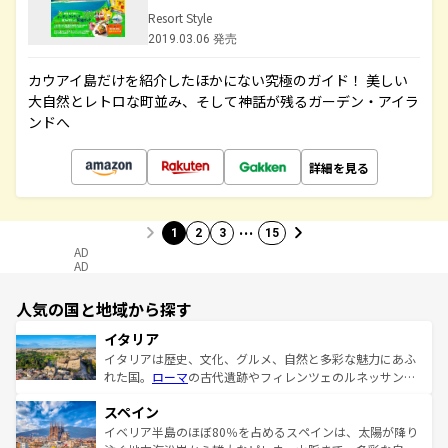
Resort Style
2019.03.06 発売
カウアイ島だけを紹介したほかにない究極のガイド！ 美しい
大自然とレトロな町並み、そして神話が残るガーデン・アイラ
ンドへ
詳細を見る
…
1
2
3
15
AD
AD
人気の国と地域から探す
イタリア
イタリアは歴史、文化、グルメ、自然と多彩な魅力にあふ
れた国。
ローマ
の古代遺跡やフィレンツェのルネッサンス
美術、ヴェネツィアの運河など、歴史あるスポットはもち
スペイン
ろん、トスカーナの美しい田園風景やアマルフィ海岸の絶
景など、自然景観も見逃せない。観光の合間には、本場の
イベリア半島のほぼ80％を占めるスペインは、太陽が降り