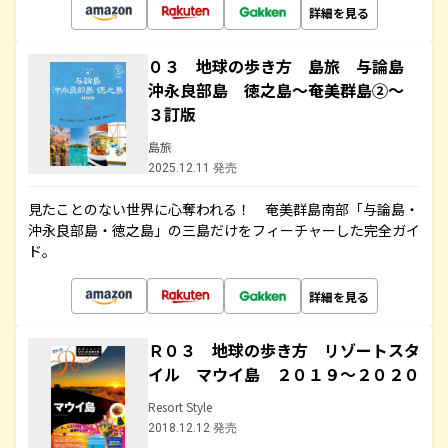
詳細を見る
０３ 地球の歩き方 島旅 与論島
沖永良部島 徳之島～奄美群島②～
３訂版
島旅
2025.12.11 発売
見たことのない世界に心奪われる！ 奄美群島南部「与論島・
沖永良部島・徳之島」の三島だけをフィーチャーした完全ガイ
ド。
詳細を見る
Ｒ０３ 地球の歩き方 リゾートスタ
イル マウイ島 ２０１９～２０２０
Resort Style
2018.12.12 発売