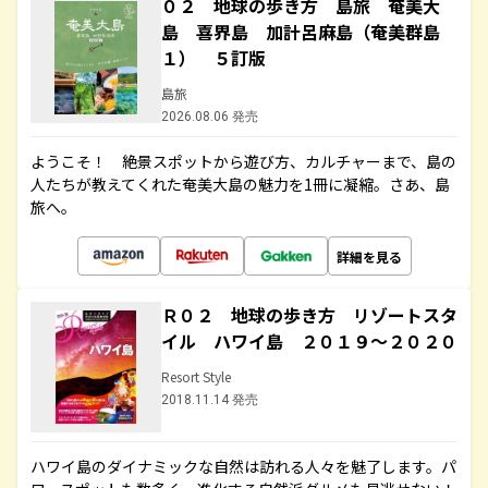
０２ 地球の歩き方 島旅 奄美大
島 喜界島 加計呂麻島（奄美群島
１） ５訂版
島旅
2026.08.06 発売
ようこそ！ 絶景スポットから遊び方、カルチャーまで、島の
人たちが教えてくれた奄美大島の魅力を1冊に凝縮。さあ、島
旅へ。
詳細を見る
Ｒ０２ 地球の歩き方 リゾートスタ
イル ハワイ島 ２０１９～２０２０
Resort Style
2018.11.14 発売
ハワイ島のダイナミックな自然は訪れる人々を魅了します。パ