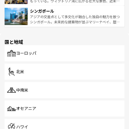
が旅行者を迎えてくれるので、きっと忘れられない旅にな
いビーチでリゾート気分を楽しむことができる。タイ料理
もっている。ヴィクトリア湾に広がる壮大な景色、近未来
るはずだ。 なお、新着のベトナム情報は
コンテンツ一覧
を
は世界的に有名で、屋台から高級レストランまで味覚を刺
的なアートスポット、そして歴史と現代が融合した町並
参照してほしい。
シンガポール
激する。気候は一年中温暖で、どの季節にも異なる楽しみ
み、どこを訪れても感動するはず。観光スポットが密集し
が待っている。親しみやすいタイの人々、仏教を中心とし
ており、効率よく見どころを回れるのも魅力。息をのむよ
アジアの交差点として多文化が融合した独自の魅力を放つ
た文化、そして多様な観光資源が、訪れる旅人を魅了し続
うな絶景から文化的な体験まで、香港を存分に楽しみ尽く
シンガポール。未来的な建築物が並ぶマリーナベイ、歴史
ける。 なお、新着のタイ情報は
コンテンツ一覧
を参照して
そう。 なお、新着の香港情報は
コンテンツ一覧
を参照して
と伝統を感じられるエスニックタウン、多数の緑豊かな公
ほしい。
ほしい。
園や自然保護区など、自然が調和した近代的な景観と文化
の多様性あふれるカラフルな町は、どこを歩いても新しい
国と地域
発見がある。さらに、治安のよさや充実した公共交通機関
も、旅行者にとっては魅力的なポイント。グルメも豊富
で、ホーカーズは地元の風情を楽しめる外せないスポット
ヨーロッパ
だ。訪れる人を飽きさせないシンガポールで、多様な魅力
を体感しよう。 なお、新着のシンガポール情報は
コンテン
ツ一覧
を参照してほしい。
北米
中南米
オセアニア
ハワイ