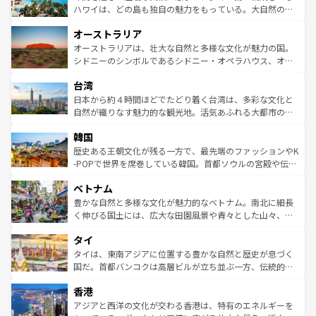
西部には大自然が広がり、グランドキャニオンやイエロー
ハワイは、どの島も独自の魅力をもっている。大自然の神
ストーン国立公園といった絶景が堪能できる。さらに、南
秘を感じたいなら、火山が生み出した壮大な景観を誇るハ
オーストラリア
部のニューオーリンズでは、音楽と美食が融合した独特の
ワイ島は見逃せない。また、定番の観光地といえばオアフ
文化が魅力。旅行者はアメリカの各地域で異なる魅力を楽
島だが、静かな自然を求めるならマウイ島やカウアイ島が
オーストラリアは、壮大な自然と多様な文化が魅力の国。
しみながら、その多様性と豊かな歴史を感じることができ
おすすめ。エメラルドグリーンに輝く海をはじめ、豊かな
シドニーのシンボルであるシドニー・オペラハウス、オー
るだろう。車でのロードトリップや列車の旅も、アメリカ
文化や歴史が息づいている。「アロハスピリット」と呼ば
ストラリア東海岸北部に広がる大サンゴ礁地帯グレートバ
ならではの贅沢な旅のスタイルだ。 なお、新着のアメリカ
台湾
れるおもてなしの心で訪れる人々を迎えてくれるハワイの
リアリーフや大陸中央部にそびえるウルル（エアーズロッ
情報は
コンテンツ一覧
を参照してほしい。
人々、おいしいローカルフードやハワイアンミュージッ
ク）、タスマニアの美しい原生林やケアンズの熱帯雨林な
日本から約４時間ほどでたどり着く台湾は、多彩な文化と
ク、伝統的なフラダンスなど、すべてがハワイの魅力を彩
ど、見どころがたくさん。また、カフェやワイン、オージ
自然が織りなす魅力的な観光地。活気あふれる大都市の台
っている。訪れるたびに新しい発見と感動が待っているハ
ービーフなどの食文化も豊かで、美味しいものであふれて
北やノスタルジックな町並みが人気な九份（ジォウフェ
ワイを、存分に味わってほしい。 なお、新着のハワイ情報
韓国
いる。アクティビティも充実しており、サーフィンやダイ
ン）、静ひつな山岳地帯である台湾東部など、都市の喧騒
は
コンテンツ一覧
を参照してほしい。
ビング、ハイキングなど、アウトドア好きにはたまらな
と山間の静けさが共存しており、訪れる人に新しい発見と
歴史ある王朝文化が残る一方で、最先端のファッションやK
い。オーストラリアの多彩な魅力を存分に味わいつくそ
驚きをもたらしてくれる。また、奥深い台湾の食文化も魅
-POPで世界を席巻している韓国。首都ソウルの宮殿や伝統
う。 なお、新着のオーストラリア情報は
コンテンツ一覧
を
力で、夜市などの屋台グルメから高級料理、ヘルシーで美
家屋が並ぶエリアでは韓国の歴史と文化に浸ることがで
参照してほしい。
ベトナム
容にもいいと評判のスイーツなど、バラエティ豊かな料理
き、地方に足を延ばせば四季折々の自然美を楽しむことが
が味わえる。 なお、新着の台湾情報は
コンテンツ一覧
を参
できる。そして、キムチや焼肉、絶品のストリートフード
豊かな自然と多様な文化が魅力的なベトナム。南北に細長
照してほしい。
まで、さまざまな韓国料理が待っている。夜には、韓国な
く伸びる国土には、広大な田園風景や青々とした山々、世
らではのナイトライフも堪能できる。あたたかいホスピタ
界遺産に登録された壮大な自然景観が点在し、都市部では
タイ
リティに包まれながら、韓国の多彩な魅力を心ゆくまで味
急速な発展と共に伝統が息づく。ハノイの古い町並みやホ
わってみてほしい。 なお、新着の韓国情報は
コンテンツ一
ーチミン市のフランス統治時代の建物も、独特の雰囲気を
タイは、東南アジアに位置する豊かな自然と歴史が息づく
覧
を参照してほしい。
醸し出している。また、バラエティの豊かさとおいしさで
国だ。首都バンコクは高層ビルが立ち並ぶ一方、伝統的な
世界中の食通を魅了してやまないベトナム料理も魅力のひ
寺院や市場がいたるところに点在し、古きよき文化と現代
香港
とつ。フォーやバインミー、ベトナムコーヒーなどは、ぜ
の活気が交差している。北部ではチェンマイなどの山岳地
ひ現地で味わいたい。どの地域を訪れてもあたたかい人々
帯で自然と触れ合い、南部ではプーケットやクラビの美し
アジアと西洋の文化が交わる香港は、特有のエネルギーを