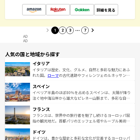
詳細を見る
…
1
2
3
7
AD
AD
人気の国と地域から探す
イタリア
イタリアは歴史、文化、グルメ、自然と多彩な魅力にあふ
れた国。
ローマ
の古代遺跡やフィレンツェのルネッサンス
美術、ヴェネツィアの運河など、歴史あるスポットはもち
スペイン
ろん、トスカーナの美しい田園風景やアマルフィ海岸の絶
景など、自然景観も見逃せない。観光の合間には、本場の
イベリア半島のほぼ80％を占めるスペインは、太陽が降り
ピザやパスタなど、絶品のイタリア料理を堪能することも
注ぐ地中海沿岸から雄大なピレネー山脈まで、多彩な自然
できる。朝目覚めてから夜眠るまで、すべての瞬間を楽し
と文化が詰まったヨーロッパ屈指の旅行先だ。多様な地域
フランス
ませてくれるイタリアで、忘れられない旅をしてみよう！
文化が根付くこの国では、情熱的なフラメンコ、熱気あふ
なお、新着のイタリア情報は
コンテンツ一覧
を参照してほ
れる闘牛、そして美味しいタパスが生活の一部となってい
フランスは、世界中の旅行者を魅了し続けるヨーロッパ屈
しい。
る。首都マドリードの洗練された雰囲気や、バルセロナの
指の観光地だ。首都パリのエッフェル塔やルーブル美術館
アートに溢れた街角から、地方では古代ローマ遺跡や中世
といった象徴的なスポットから、田舎町の古風な美しさま
ドイツ
の城塞都市、穏やかなビーチリゾートまで多彩な表情を見
で、幅広い魅力が詰まっている。華麗な宮殿、歴史的な大
せる。地方によって風土や気候が異なるスペインはその個
聖堂、美しいビーチ、そして豊かな自然が、訪れる者を心
ドイツは、豊かな歴史と多彩な文化が交差するヨーロッパ