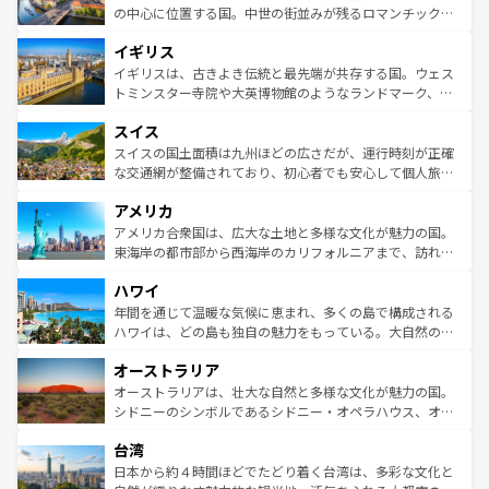
性で訪れる人を魅了する。 なお、新着のスペイン情報は
コ
から魅了する。また、フランスは美食の国としても知ら
の中心に位置する国。中世の街並みが残るロマンチック街
ンテンツ一覧
を参照してほしい。
れ、フランス料理はユネスコ無形文化遺産にも登録されて
道から、未来を先取りするようなモダンな都市まで多様な
イギリス
いる。シャンパンの発祥地であるランス、プロヴァンスの
顔を持つこの国は、どこを歩いても飽きることがない。ベ
香り高いラベンダー畑など、多彩な楽しみ方が可能だ。さ
ルリンの文化的活気、バイエルン州のアルプスの絶景、そ
イギリスは、古きよき伝統と最先端が共存する国。ウェス
らに、パリ以外の地域にも魅力が溢れており、どの街角に
してライン川沿いのワイン畑といった風景は必見。ビール
トミンスター寺院や大英博物館のようなランドマーク、歴
も豊かな歴史と文化が息づいている。パリ以外の個性あふ
とソーセージを味わいながら地元の人と過ごす楽しい時間
史ある大学都市、美しい丘陵地帯や牧歌的な風景など、エ
れる地方に足を運ぶとそれぞれで全く異なる文化を体験で
スイス
は、お酒好きな人にはぜひ体験してほしい。 なお、新着の
リアごとに異なる魅力がある。また、優雅なアフタヌーン
きるだろう。 なお、新着のフランス情報は
コンテンツ一覧
ドイツ情報は
コンテンツ一覧
を参照してほしい。
ティー、ビール好きにはたまらない英国パブ、サッカー観
スイスの国土面積は九州ほどの広さだが、運行時刻が正確
を参照してほしい。
戦など、本場だからこそできる体験も豊富。イギリスを旅
な交通網が整備されており、初心者でも安心して個人旅行
して楽しみつくそう。 なお、新着のイギリス情報は
コンテ
を楽しめる。日本同様に時刻表どおりの旅が可能だ。中世
アメリカ
ンツ一覧
を参照してほしい。
の建物がそのまま残る町や、スイスならではのユニークな
博物館もあり、アルプス観光だけでなく町歩きも満喫する
アメリカ合衆国は、広大な土地と多様な文化が魅力の国。
ことができる。国民の所得が高いため物価も高いが、旅行
東海岸の都市部から西海岸のカリフォルニアまで、訪れる
者向けの交通パス提供のサービスもあり、うまく活用すれ
場所ごとに異なる風景と体験が待っている。ニューヨーク
ハワイ
ば市内交通費無料で観光を楽しむこともできる。 なお、新
のような巨大都市は、観光、ショッピング、エンターテイ
着のスイス情報は
コンテンツ一覧
を参照してほしい。
ンメントが詰まった刺激的なスポットだ。一方、アメリカ
年間を通じて温暖な気候に恵まれ、多くの島で構成される
西部には大自然が広がり、グランドキャニオンやイエロー
ハワイは、どの島も独自の魅力をもっている。大自然の神
ストーン国立公園といった絶景が堪能できる。さらに、南
秘を感じたいなら、火山が生み出した壮大な景観を誇るハ
オーストラリア
部のニューオーリンズでは、音楽と美食が融合した独特の
ワイ島は見逃せない。また、定番の観光地といえばオアフ
文化が魅力。旅行者はアメリカの各地域で異なる魅力を楽
島だが、静かな自然を求めるならマウイ島やカウアイ島が
オーストラリアは、壮大な自然と多様な文化が魅力の国。
しみながら、その多様性と豊かな歴史を感じることができ
おすすめ。エメラルドグリーンに輝く海をはじめ、豊かな
シドニーのシンボルであるシドニー・オペラハウス、オー
るだろう。車でのロードトリップや列車の旅も、アメリカ
文化や歴史が息づいている。「アロハスピリット」と呼ば
ストラリア東海岸北部に広がる大サンゴ礁地帯グレートバ
ならではの贅沢な旅のスタイルだ。 なお、新着のアメリカ
台湾
れるおもてなしの心で訪れる人々を迎えてくれるハワイの
リアリーフや大陸中央部にそびえるウルル（エアーズロッ
情報は
コンテンツ一覧
を参照してほしい。
人々、おいしいローカルフードやハワイアンミュージッ
ク）、タスマニアの美しい原生林やケアンズの熱帯雨林な
日本から約４時間ほどでたどり着く台湾は、多彩な文化と
ク、伝統的なフラダンスなど、すべてがハワイの魅力を彩