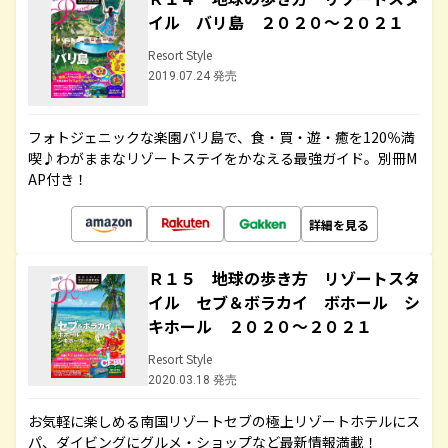
イル バリ島 ２０２０～２０２１
Resort Style
2019.07.24 発売
フォトジェニックな楽園バリ島で、食・買・遊・癒を120％満
喫♪わがままなリゾートステイをかなえる最強ガイド。別冊M
AP付き！
詳細を見る
Ｒ１５ 地球の歩き方 リゾートスタ
イル セブ＆ボラカイ ボホール シ
キホール ２０２０～２０２１
Resort Style
2020.03.18 発売
お気軽に楽しめる南国リゾートセブの極上リゾートホテルにス
パ、ダイビングにグルメ・ショップなど最新情報満載！