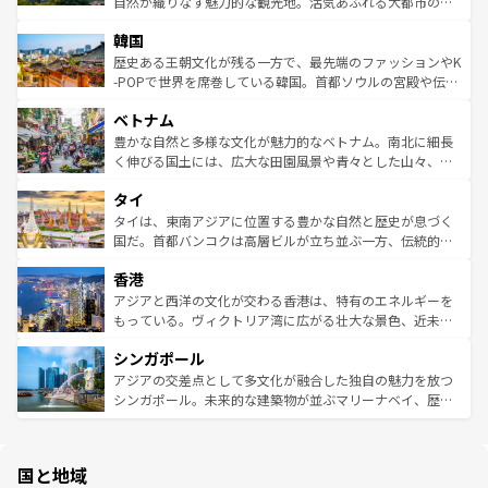
ど、見どころがたくさん。また、カフェやワイン、オージ
自然が織りなす魅力的な観光地。活気あふれる大都市の台
っている。訪れるたびに新しい発見と感動が待っているハ
ービーフなどの食文化も豊かで、美味しいものであふれて
北やノスタルジックな町並みが人気な九份（ジォウフェ
ワイを、存分に味わってほしい。 なお、新着のハワイ情報
韓国
いる。アクティビティも充実しており、サーフィンやダイ
ン）、静ひつな山岳地帯である台湾東部など、都市の喧騒
は
コンテンツ一覧
を参照してほしい。
ビング、ハイキングなど、アウトドア好きにはたまらな
と山間の静けさが共存しており、訪れる人に新しい発見と
歴史ある王朝文化が残る一方で、最先端のファッションやK
い。オーストラリアの多彩な魅力を存分に味わいつくそ
驚きをもたらしてくれる。また、奥深い台湾の食文化も魅
-POPで世界を席巻している韓国。首都ソウルの宮殿や伝統
う。 なお、新着のオーストラリア情報は
コンテンツ一覧
を
力で、夜市などの屋台グルメから高級料理、ヘルシーで美
家屋が並ぶエリアでは韓国の歴史と文化に浸ることがで
参照してほしい。
ベトナム
容にもいいと評判のスイーツなど、バラエティ豊かな料理
き、地方に足を延ばせば四季折々の自然美を楽しむことが
が味わえる。 なお、新着の台湾情報は
コンテンツ一覧
を参
できる。そして、キムチや焼肉、絶品のストリートフード
豊かな自然と多様な文化が魅力的なベトナム。南北に細長
照してほしい。
まで、さまざまな韓国料理が待っている。夜には、韓国な
く伸びる国土には、広大な田園風景や青々とした山々、世
らではのナイトライフも堪能できる。あたたかいホスピタ
界遺産に登録された壮大な自然景観が点在し、都市部では
タイ
リティに包まれながら、韓国の多彩な魅力を心ゆくまで味
急速な発展と共に伝統が息づく。ハノイの古い町並みやホ
わってみてほしい。 なお、新着の韓国情報は
コンテンツ一
ーチミン市のフランス統治時代の建物も、独特の雰囲気を
タイは、東南アジアに位置する豊かな自然と歴史が息づく
覧
を参照してほしい。
醸し出している。また、バラエティの豊かさとおいしさで
国だ。首都バンコクは高層ビルが立ち並ぶ一方、伝統的な
世界中の食通を魅了してやまないベトナム料理も魅力のひ
寺院や市場がいたるところに点在し、古きよき文化と現代
香港
とつ。フォーやバインミー、ベトナムコーヒーなどは、ぜ
の活気が交差している。北部ではチェンマイなどの山岳地
ひ現地で味わいたい。どの地域を訪れてもあたたかい人々
帯で自然と触れ合い、南部ではプーケットやクラビの美し
アジアと西洋の文化が交わる香港は、特有のエネルギーを
が旅行者を迎えてくれるので、きっと忘れられない旅にな
いビーチでリゾート気分を楽しむことができる。タイ料理
もっている。ヴィクトリア湾に広がる壮大な景色、近未来
るはずだ。 なお、新着のベトナム情報は
コンテンツ一覧
を
は世界的に有名で、屋台から高級レストランまで味覚を刺
的なアートスポット、そして歴史と現代が融合した町並
参照してほしい。
シンガポール
激する。気候は一年中温暖で、どの季節にも異なる楽しみ
み、どこを訪れても感動するはず。観光スポットが密集し
が待っている。親しみやすいタイの人々、仏教を中心とし
ており、効率よく見どころを回れるのも魅力。息をのむよ
アジアの交差点として多文化が融合した独自の魅力を放つ
た文化、そして多様な観光資源が、訪れる旅人を魅了し続
うな絶景から文化的な体験まで、香港を存分に楽しみ尽く
シンガポール。未来的な建築物が並ぶマリーナベイ、歴史
ける。 なお、新着のタイ情報は
コンテンツ一覧
を参照して
そう。 なお、新着の香港情報は
コンテンツ一覧
を参照して
と伝統を感じられるエスニックタウン、多数の緑豊かな公
ほしい。
ほしい。
園や自然保護区など、自然が調和した近代的な景観と文化
の多様性あふれるカラフルな町は、どこを歩いても新しい
国と地域
発見がある。さらに、治安のよさや充実した公共交通機関