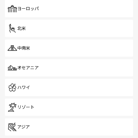
も、旅行者にとっては魅力的なポイント。グルメも豊富
で、ホーカーズは地元の風情を楽しめる外せないスポット
ヨーロッパ
だ。訪れる人を飽きさせないシンガポールで、多様な魅力
を体感しよう。 なお、新着のシンガポール情報は
コンテン
ツ一覧
を参照してほしい。
北米
中南米
オセアニア
ハワイ
リゾート
アジア