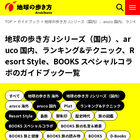
TOP
ガイドブック
地球の歩き方 Jシリーズ（国内）、aruco 国内、ランキング
地球の歩き方 Jシリーズ（国内）、ar
uco 国内、ランキング&テクニック、R
esort Style、BOOKS スペシャルコラ
ボのガイドブック一覧
すべて
地球の歩き方 海外
地球の歩き方 Jシリーズ（国内）
aruco 海外
aruco 国内
Plat
ランキング&テクニック
Resort Style
島旅
御朱印
歴史時代
旅の図鑑
BOOKS スペシャルコラボ
BOOKS 旅の名言＆絶景
BOOKS 旅と健康
BOOKS 旅の読み物
BOOKS
D-Books