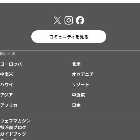
コミュニティを見る
国と地域
ヨーロッパ
北米
中南米
オセアニア
ハワイ
リゾート
アジア
中近東
アフリカ
日本
ウェブマガジン
特派員ブログ
ガイドブック