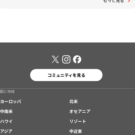
もっと見る
コミュニティを見る
国と地域
ヨーロッパ
北米
中南米
オセアニア
ハワイ
リゾート
アジア
中近東