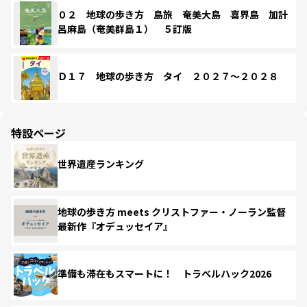
０２ 地球の歩き方 島旅 奄美大島 喜界島 加計
呂麻島（奄美群島１） ５訂版
Ｄ１７ 地球の歩き方 タイ ２０２７～２０２８
特設ページ
世界遺産ランキング
地球の歩き方 meets クリストファー・ノーラン監督
最新作『オデュッセイア』
準備も滞在もスマートに！ トラベルハック2026