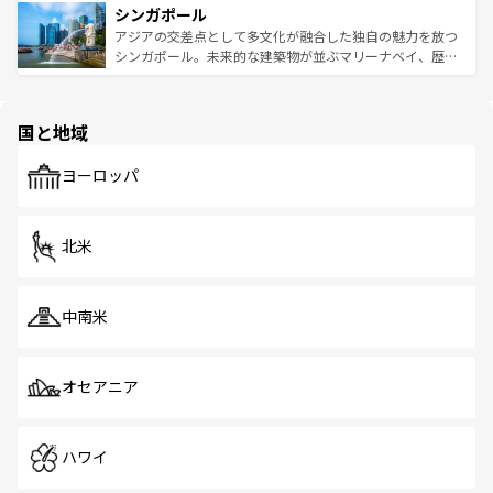
参照してほしい。
シンガポール
激する。気候は一年中温暖で、どの季節にも異なる楽しみ
み、どこを訪れても感動するはず。観光スポットが密集し
が待っている。親しみやすいタイの人々、仏教を中心とし
ており、効率よく見どころを回れるのも魅力。息をのむよ
アジアの交差点として多文化が融合した独自の魅力を放つ
た文化、そして多様な観光資源が、訪れる旅人を魅了し続
うな絶景から文化的な体験まで、香港を存分に楽しみ尽く
シンガポール。未来的な建築物が並ぶマリーナベイ、歴史
ける。 なお、新着のタイ情報は
コンテンツ一覧
を参照して
そう。 なお、新着の香港情報は
コンテンツ一覧
を参照して
と伝統を感じられるエスニックタウン、多数の緑豊かな公
ほしい。
ほしい。
園や自然保護区など、自然が調和した近代的な景観と文化
の多様性あふれるカラフルな町は、どこを歩いても新しい
国と地域
発見がある。さらに、治安のよさや充実した公共交通機関
も、旅行者にとっては魅力的なポイント。グルメも豊富
で、ホーカーズは地元の風情を楽しめる外せないスポット
ヨーロッパ
だ。訪れる人を飽きさせないシンガポールで、多様な魅力
を体感しよう。 なお、新着のシンガポール情報は
コンテン
ツ一覧
を参照してほしい。
北米
中南米
オセアニア
ハワイ