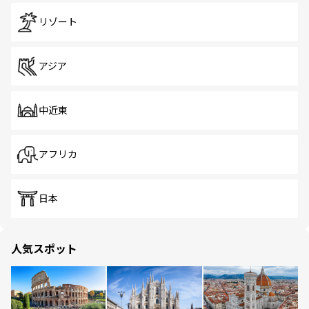
リゾート
アジア
中近東
アフリカ
日本
人気スポット