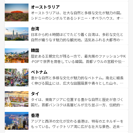
ストーン国立公園といった絶景が堪能できる。さらに、南
秘を感じたいなら、火山が生み出した壮大な景観を誇るハ
オーストラリア
部のニューオーリンズでは、音楽と美食が融合した独特の
ワイ島は見逃せない。また、定番の観光地といえばオアフ
文化が魅力。旅行者はアメリカの各地域で異なる魅力を楽
島だが、静かな自然を求めるならマウイ島やカウアイ島が
オーストラリアは、壮大な自然と多様な文化が魅力の国。
しみながら、その多様性と豊かな歴史を感じることができ
おすすめ。エメラルドグリーンに輝く海をはじめ、豊かな
シドニーのシンボルであるシドニー・オペラハウス、オー
るだろう。車でのロードトリップや列車の旅も、アメリカ
文化や歴史が息づいている。「アロハスピリット」と呼ば
ストラリア東海岸北部に広がる大サンゴ礁地帯グレートバ
ならではの贅沢な旅のスタイルだ。 なお、新着のアメリカ
台湾
れるおもてなしの心で訪れる人々を迎えてくれるハワイの
リアリーフや大陸中央部にそびえるウルル（エアーズロッ
情報は
コンテンツ一覧
を参照してほしい。
人々、おいしいローカルフードやハワイアンミュージッ
ク）、タスマニアの美しい原生林やケアンズの熱帯雨林な
日本から約４時間ほどでたどり着く台湾は、多彩な文化と
ク、伝統的なフラダンスなど、すべてがハワイの魅力を彩
ど、見どころがたくさん。また、カフェやワイン、オージ
自然が織りなす魅力的な観光地。活気あふれる大都市の台
っている。訪れるたびに新しい発見と感動が待っているハ
ービーフなどの食文化も豊かで、美味しいものであふれて
北やノスタルジックな町並みが人気な九份（ジォウフェ
ワイを、存分に味わってほしい。 なお、新着のハワイ情報
韓国
いる。アクティビティも充実しており、サーフィンやダイ
ン）、静ひつな山岳地帯である台湾東部など、都市の喧騒
は
コンテンツ一覧
を参照してほしい。
ビング、ハイキングなど、アウトドア好きにはたまらな
と山間の静けさが共存しており、訪れる人に新しい発見と
歴史ある王朝文化が残る一方で、最先端のファッションやK
い。オーストラリアの多彩な魅力を存分に味わいつくそ
驚きをもたらしてくれる。また、奥深い台湾の食文化も魅
-POPで世界を席巻している韓国。首都ソウルの宮殿や伝統
う。 なお、新着のオーストラリア情報は
コンテンツ一覧
を
力で、夜市などの屋台グルメから高級料理、ヘルシーで美
家屋が並ぶエリアでは韓国の歴史と文化に浸ることがで
参照してほしい。
ベトナム
容にもいいと評判のスイーツなど、バラエティ豊かな料理
き、地方に足を延ばせば四季折々の自然美を楽しむことが
が味わえる。 なお、新着の台湾情報は
コンテンツ一覧
を参
できる。そして、キムチや焼肉、絶品のストリートフード
豊かな自然と多様な文化が魅力的なベトナム。南北に細長
照してほしい。
まで、さまざまな韓国料理が待っている。夜には、韓国な
く伸びる国土には、広大な田園風景や青々とした山々、世
らではのナイトライフも堪能できる。あたたかいホスピタ
界遺産に登録された壮大な自然景観が点在し、都市部では
タイ
リティに包まれながら、韓国の多彩な魅力を心ゆくまで味
急速な発展と共に伝統が息づく。ハノイの古い町並みやホ
わってみてほしい。 なお、新着の韓国情報は
コンテンツ一
ーチミン市のフランス統治時代の建物も、独特の雰囲気を
タイは、東南アジアに位置する豊かな自然と歴史が息づく
覧
を参照してほしい。
醸し出している。また、バラエティの豊かさとおいしさで
国だ。首都バンコクは高層ビルが立ち並ぶ一方、伝統的な
世界中の食通を魅了してやまないベトナム料理も魅力のひ
寺院や市場がいたるところに点在し、古きよき文化と現代
香港
とつ。フォーやバインミー、ベトナムコーヒーなどは、ぜ
の活気が交差している。北部ではチェンマイなどの山岳地
ひ現地で味わいたい。どの地域を訪れてもあたたかい人々
帯で自然と触れ合い、南部ではプーケットやクラビの美し
アジアと西洋の文化が交わる香港は、特有のエネルギーを
が旅行者を迎えてくれるので、きっと忘れられない旅にな
いビーチでリゾート気分を楽しむことができる。タイ料理
もっている。ヴィクトリア湾に広がる壮大な景色、近未来
るはずだ。 なお、新着のベトナム情報は
コンテンツ一覧
を
は世界的に有名で、屋台から高級レストランまで味覚を刺
的なアートスポット、そして歴史と現代が融合した町並