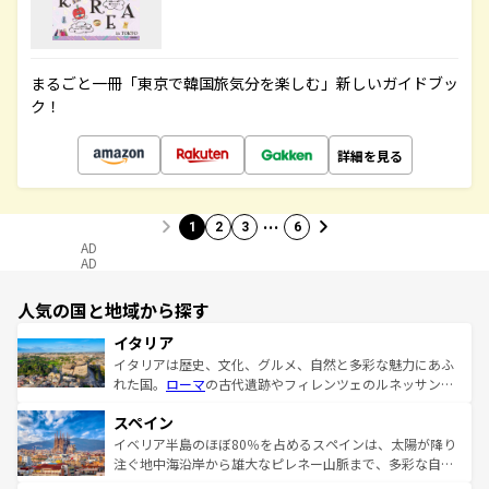
まるごと一冊「東京で韓国旅気分を楽しむ」新しいガイドブッ
ク！
詳細を見る
…
1
2
3
6
AD
AD
人気の国と地域から探す
イタリア
イタリアは歴史、文化、グルメ、自然と多彩な魅力にあふ
れた国。
ローマ
の古代遺跡やフィレンツェのルネッサンス
美術、ヴェネツィアの運河など、歴史あるスポットはもち
スペイン
ろん、トスカーナの美しい田園風景やアマルフィ海岸の絶
景など、自然景観も見逃せない。観光の合間には、本場の
イベリア半島のほぼ80％を占めるスペインは、太陽が降り
ピザやパスタなど、絶品のイタリア料理を堪能することも
注ぐ地中海沿岸から雄大なピレネー山脈まで、多彩な自然
できる。朝目覚めてから夜眠るまで、すべての瞬間を楽し
と文化が詰まったヨーロッパ屈指の旅行先だ。多様な地域