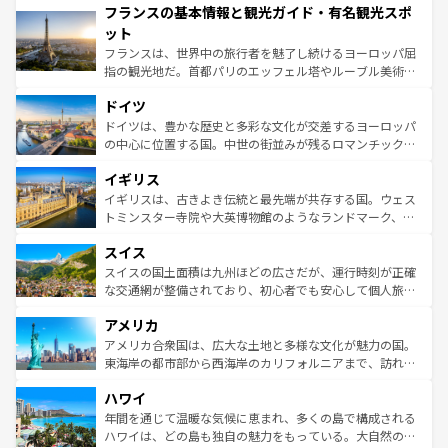
フランスの基本情報と観光ガイド・有名観光スポ
ませてくれるイタリアで、忘れられない旅をしてみよう！
文化が根付くこの国では、情熱的なフラメンコ、熱気あふ
なお、新着のイタリア情報は
コンテンツ一覧
を参照してほ
れる闘牛、そして美味しいタパスが生活の一部となってい
ット
しい。
る。首都マドリードの洗練された雰囲気や、バルセロナの
フランスは、世界中の旅行者を魅了し続けるヨーロッパ屈
アートに溢れた街角から、地方では古代ローマ遺跡や中世
指の観光地だ。首都パリのエッフェル塔やルーブル美術館
の城塞都市、穏やかなビーチリゾートまで多彩な表情を見
といった象徴的なスポットから、田舎町の古風な美しさま
せる。地方によって風土や気候が異なるスペインはその個
ドイツ
で、幅広い魅力が詰まっている。華麗な宮殿、歴史的な大
性で訪れる人を魅了する。 なお、新着のスペイン情報は
コ
聖堂、美しいビーチ、そして豊かな自然が、訪れる者を心
ドイツは、豊かな歴史と多彩な文化が交差するヨーロッパ
ンテンツ一覧
を参照してほしい。
から魅了する。また、フランスは美食の国としても知ら
の中心に位置する国。中世の街並みが残るロマンチック街
れ、フランス料理はユネスコ無形文化遺産にも登録されて
道から、未来を先取りするようなモダンな都市まで多様な
イギリス
いる。シャンパンの発祥地であるランス、プロヴァンスの
顔を持つこの国は、どこを歩いても飽きることがない。ベ
香り高いラベンダー畑など、多彩な楽しみ方が可能だ。さ
ルリンの文化的活気、バイエルン州のアルプスの絶景、そ
イギリスは、古きよき伝統と最先端が共存する国。ウェス
らに、パリ以外の地域にも魅力が溢れており、どの街角に
してライン川沿いのワイン畑といった風景は必見。ビール
トミンスター寺院や大英博物館のようなランドマーク、歴
も豊かな歴史と文化が息づいている。パリ以外の個性あふ
とソーセージを味わいながら地元の人と過ごす楽しい時間
史ある大学都市、美しい丘陵地帯や牧歌的な風景など、エ
れる地方に足を運ぶとそれぞれで全く異なる文化を体験で
スイス
は、お酒好きな人にはぜひ体験してほしい。 なお、新着の
リアごとに異なる魅力がある。また、優雅なアフタヌーン
きるだろう。 なお、新着のフランス情報は
コンテンツ一覧
ドイツ情報は
コンテンツ一覧
を参照してほしい。
ティー、ビール好きにはたまらない英国パブ、サッカー観
スイスの国土面積は九州ほどの広さだが、運行時刻が正確
を参照してほしい。
戦など、本場だからこそできる体験も豊富。イギリスを旅
な交通網が整備されており、初心者でも安心して個人旅行
して楽しみつくそう。 なお、新着のイギリス情報は
コンテ
を楽しめる。日本同様に時刻表どおりの旅が可能だ。中世
アメリカ
ンツ一覧
を参照してほしい。
の建物がそのまま残る町や、スイスならではのユニークな
博物館もあり、アルプス観光だけでなく町歩きも満喫する
アメリカ合衆国は、広大な土地と多様な文化が魅力の国。
ことができる。国民の所得が高いため物価も高いが、旅行
東海岸の都市部から西海岸のカリフォルニアまで、訪れる
者向けの交通パス提供のサービスもあり、うまく活用すれ
場所ごとに異なる風景と体験が待っている。ニューヨーク
ハワイ
ば市内交通費無料で観光を楽しむこともできる。 なお、新
のような巨大都市は、観光、ショッピング、エンターテイ
着のスイス情報は
コンテンツ一覧
を参照してほしい。
ンメントが詰まった刺激的なスポットだ。一方、アメリカ
年間を通じて温暖な気候に恵まれ、多くの島で構成される
西部には大自然が広がり、グランドキャニオンやイエロー
ハワイは、どの島も独自の魅力をもっている。大自然の神