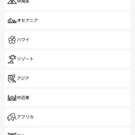
中南米
オセアニア
ハワイ
リゾート
アジア
中近東
アフリカ