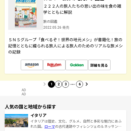
２２２人の旅人たちの思い出の味を食の雑
学とともに解説
旅の図鑑
2022.05.26 発売
ＳＮＳグループ「食べるぞ！世界の地元メシ」が書籍化！旅の
記憶とともに綴られる旅人による旅人のためのリアルな旅メシ
の記録
詳細を見る
…
1
2
3
6
AD
AD
人気の国と地域から探す
イタリア
イタリアは歴史、文化、グルメ、自然と多彩な魅力にあふ
れた国。
ローマ
の古代遺跡やフィレンツェのルネッサンス