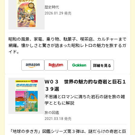
歴史時代
2026.01.29 発売
昭和の風景、家電、乗り物、駄菓子、喫茶店、カルチャーまで
網羅。懐かしさと驚きが詰まった昭和レトロの魅力を旅するガ
イド。
詳細を見る
Ｗ０３ 世界の魅力的な奇岩と巨石１
３９選
不思議とロマンに満ちた岩石の謎を旅の雑
学とともに解説
旅の図鑑
2021.03.18 発売
「地球の歩き方」図鑑シリーズ第３弾は、謎だらけの奇岩と巨