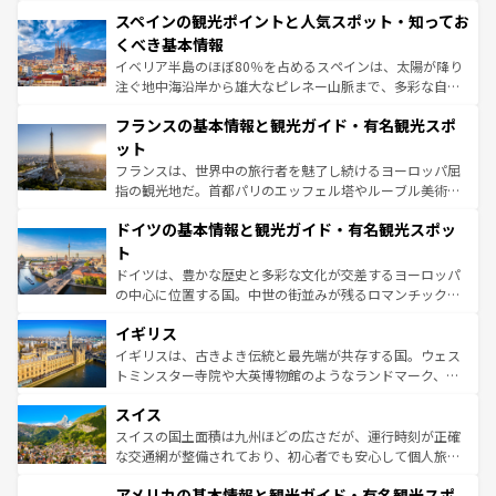
美術、ヴェネツィアの運河など、歴史あるスポットはもち
スペインの観光ポイントと人気スポット・知ってお
ろん、トスカーナの美しい田園風景やアマルフィ海岸の絶
景など、自然景観も見逃せない。観光の合間には、本場の
くべき基本情報
ピザやパスタなど、絶品のイタリア料理を堪能することも
イベリア半島のほぼ80％を占めるスペインは、太陽が降り
できる。朝目覚めてから夜眠るまで、すべての瞬間を楽し
注ぐ地中海沿岸から雄大なピレネー山脈まで、多彩な自然
ませてくれるイタリアで、忘れられない旅をしてみよう！
と文化が詰まったヨーロッパ屈指の旅行先だ。多様な地域
なお、新着のイタリア情報は
コンテンツ一覧
を参照してほ
フランスの基本情報と観光ガイド・有名観光スポ
文化が根付くこの国では、情熱的なフラメンコ、熱気あふ
しい。
れる闘牛、そして美味しいタパスが生活の一部となってい
ット
る。首都マドリードの洗練された雰囲気や、バルセロナの
フランスは、世界中の旅行者を魅了し続けるヨーロッパ屈
アートに溢れた街角から、地方では古代ローマ遺跡や中世
指の観光地だ。首都パリのエッフェル塔やルーブル美術館
の城塞都市、穏やかなビーチリゾートまで多彩な表情を見
といった象徴的なスポットから、田舎町の古風な美しさま
せる。地方によって風土や気候が異なるスペインはその個
ドイツの基本情報と観光ガイド・有名観光スポッ
で、幅広い魅力が詰まっている。華麗な宮殿、歴史的な大
性で訪れる人を魅了する。 なお、新着のスペイン情報は
コ
聖堂、美しいビーチ、そして豊かな自然が、訪れる者を心
ト
ンテンツ一覧
を参照してほしい。
から魅了する。また、フランスは美食の国としても知ら
ドイツは、豊かな歴史と多彩な文化が交差するヨーロッパ
れ、フランス料理はユネスコ無形文化遺産にも登録されて
の中心に位置する国。中世の街並みが残るロマンチック街
いる。シャンパンの発祥地であるランス、プロヴァンスの
道から、未来を先取りするようなモダンな都市まで多様な
香り高いラベンダー畑など、多彩な楽しみ方が可能だ。さ
イギリス
顔を持つこの国は、どこを歩いても飽きることがない。ベ
らに、パリ以外の地域にも魅力が溢れており、どの街角に
ルリンの文化的活気、バイエルン州のアルプスの絶景、そ
イギリスは、古きよき伝統と最先端が共存する国。ウェス
も豊かな歴史と文化が息づいている。パリ以外の個性あふ
してライン川沿いのワイン畑といった風景は必見。ビール
トミンスター寺院や大英博物館のようなランドマーク、歴
れる地方に足を運ぶとそれぞれで全く異なる文化を体験で
とソーセージを味わいながら地元の人と過ごす楽しい時間
史ある大学都市、美しい丘陵地帯や牧歌的な風景など、エ
きるだろう。 なお、新着のフランス情報は
コンテンツ一覧
スイス
は、お酒好きな人にはぜひ体験してほしい。 なお、新着の
リアごとに異なる魅力がある。また、優雅なアフタヌーン
を参照してほしい。
ドイツ情報は
コンテンツ一覧
を参照してほしい。
ティー、ビール好きにはたまらない英国パブ、サッカー観
スイスの国土面積は九州ほどの広さだが、運行時刻が正確
戦など、本場だからこそできる体験も豊富。イギリスを旅
な交通網が整備されており、初心者でも安心して個人旅行
して楽しみつくそう。 なお、新着のイギリス情報は
コンテ
を楽しめる。日本同様に時刻表どおりの旅が可能だ。中世
アメリカの基本情報と観光ガイド・有名観光スポ
ンツ一覧
を参照してほしい。
の建物がそのまま残る町や、スイスならではのユニークな