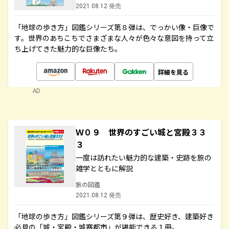
2021.08.12 発売
「地球の歩き方」図鑑シリーズ第８弾は、でっかい像・巨像で
す。世界のあちこちでさまざまな人々が色々な意図を持って立
ち上げてきた魅力的な巨像たち。
詳細を見る
AD
Ｗ０９ 世界のすごい城と宮殿３３
３
一度は訪れたい魅力的な建築・史跡を旅の
雑学とともに解説
旅の図鑑
2021.08.12 発売
「地球の歩き方」図鑑シリーズ第９弾は、歴史好き、建築好き
必見の「城・宮殿・城塞都市」が堪能できる１冊。