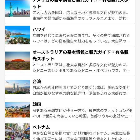
博物館もあり、アルプス観光だけでなく町歩きも満喫する
ット
ことができる。国民の所得が高いため物価も高いが、旅行
アメリカ合衆国は、広大な土地と多様な文化が魅力の国。
者向けの交通パス提供のサービスもあり、うまく活用すれ
東海岸の都市部から西海岸のカリフォルニアまで、訪れる
ば市内交通費無料で観光を楽しむこともできる。 なお、新
場所ごとに異なる風景と体験が待っている。ニューヨーク
着のスイス情報は
コンテンツ一覧
を参照してほしい。
ハワイ
のような巨大都市は、観光、ショッピング、エンターテイ
ンメントが詰まった刺激的なスポットだ。一方、アメリカ
年間を通じて温暖な気候に恵まれ、多くの島で構成される
西部には大自然が広がり、グランドキャニオンやイエロー
ハワイは、どの島も独自の魅力をもっている。大自然の神
ストーン国立公園といった絶景が堪能できる。さらに、南
秘を感じたいなら、火山が生み出した壮大な景観を誇るハ
オーストラリアの基本情報と観光ガイド・有名観
部のニューオーリンズでは、音楽と美食が融合した独特の
ワイ島は見逃せない。また、定番の観光地といえばオアフ
文化が魅力。旅行者はアメリカの各地域で異なる魅力を楽
島だが、静かな自然を求めるならマウイ島やカウアイ島が
光スポット
しみながら、その多様性と豊かな歴史を感じることができ
おすすめ。エメラルドグリーンに輝く海をはじめ、豊かな
オーストラリアは、壮大な自然と多様な文化が魅力の国。
るだろう。車でのロードトリップや列車の旅も、アメリカ
文化や歴史が息づいている。「アロハスピリット」と呼ば
シドニーのシンボルであるシドニー・オペラハウス、オー
ならではの贅沢な旅のスタイルだ。 なお、新着のアメリカ
れるおもてなしの心で訪れる人々を迎えてくれるハワイの
ストラリア東海岸北部に広がる大サンゴ礁地帯グレートバ
情報は
コンテンツ一覧
を参照してほしい。
人々、おいしいローカルフードやハワイアンミュージッ
台湾
リアリーフや大陸中央部にそびえるウルル（エアーズロッ
ク、伝統的なフラダンスなど、すべてがハワイの魅力を彩
ク）、タスマニアの美しい原生林やケアンズの熱帯雨林な
日本から約４時間ほどでたどり着く台湾は、多彩な文化と
っている。訪れるたびに新しい発見と感動が待っているハ
ど、見どころがたくさん。また、カフェやワイン、オージ
自然が織りなす魅力的な観光地。活気あふれる大都市の台
ワイを、存分に味わってほしい。 なお、新着のハワイ情報
ービーフなどの食文化も豊かで、美味しいものであふれて
北やノスタルジックな町並みが人気な九份（ジォウフェ
は
コンテンツ一覧
を参照してほしい。
韓国
いる。アクティビティも充実しており、サーフィンやダイ
ン）、静ひつな山岳地帯である台湾東部など、都市の喧騒
ビング、ハイキングなど、アウトドア好きにはたまらな
と山間の静けさが共存しており、訪れる人に新しい発見と
歴史ある王朝文化が残る一方で、最先端のファッションやK
い。オーストラリアの多彩な魅力を存分に味わいつくそ
驚きをもたらしてくれる。また、奥深い台湾の食文化も魅
-POPで世界を席巻している韓国。首都ソウルの宮殿や伝統
う。 なお、新着のオーストラリア情報は
コンテンツ一覧
を
力で、夜市などの屋台グルメから高級料理、ヘルシーで美
家屋が並ぶエリアでは韓国の歴史と文化に浸ることがで
参照してほしい。
ベトナム
容にもいいと評判のスイーツなど、バラエティ豊かな料理
き、地方に足を延ばせば四季折々の自然美を楽しむことが
が味わえる。 なお、新着の台湾情報は
コンテンツ一覧
を参
できる。そして、キムチや焼肉、絶品のストリートフード
豊かな自然と多様な文化が魅力的なベトナム。南北に細長
照してほしい。
まで、さまざまな韓国料理が待っている。夜には、韓国な
く伸びる国土には、広大な田園風景や青々とした山々、世