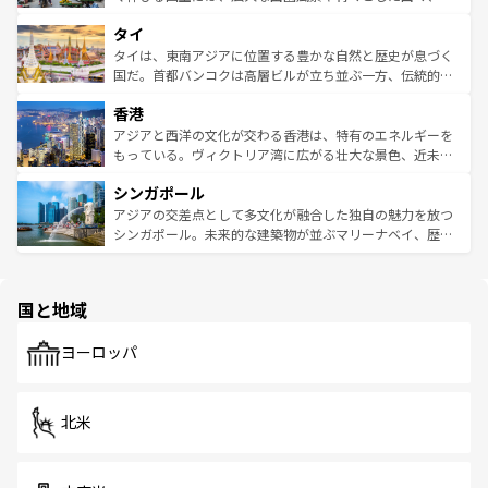
らではのナイトライフも堪能できる。あたたかいホスピタ
界遺産に登録された壮大な自然景観が点在し、都市部では
タイ
リティに包まれながら、韓国の多彩な魅力を心ゆくまで味
急速な発展と共に伝統が息づく。ハノイの古い町並みやホ
わってみてほしい。 なお、新着の韓国情報は
コンテンツ一
ーチミン市のフランス統治時代の建物も、独特の雰囲気を
タイは、東南アジアに位置する豊かな自然と歴史が息づく
覧
を参照してほしい。
醸し出している。また、バラエティの豊かさとおいしさで
国だ。首都バンコクは高層ビルが立ち並ぶ一方、伝統的な
世界中の食通を魅了してやまないベトナム料理も魅力のひ
寺院や市場がいたるところに点在し、古きよき文化と現代
香港
とつ。フォーやバインミー、ベトナムコーヒーなどは、ぜ
の活気が交差している。北部ではチェンマイなどの山岳地
ひ現地で味わいたい。どの地域を訪れてもあたたかい人々
帯で自然と触れ合い、南部ではプーケットやクラビの美し
アジアと西洋の文化が交わる香港は、特有のエネルギーを
が旅行者を迎えてくれるので、きっと忘れられない旅にな
いビーチでリゾート気分を楽しむことができる。タイ料理
もっている。ヴィクトリア湾に広がる壮大な景色、近未来
るはずだ。 なお、新着のベトナム情報は
コンテンツ一覧
を
は世界的に有名で、屋台から高級レストランまで味覚を刺
的なアートスポット、そして歴史と現代が融合した町並
参照してほしい。
シンガポール
激する。気候は一年中温暖で、どの季節にも異なる楽しみ
み、どこを訪れても感動するはず。観光スポットが密集し
が待っている。親しみやすいタイの人々、仏教を中心とし
ており、効率よく見どころを回れるのも魅力。息をのむよ
アジアの交差点として多文化が融合した独自の魅力を放つ
た文化、そして多様な観光資源が、訪れる旅人を魅了し続
うな絶景から文化的な体験まで、香港を存分に楽しみ尽く
シンガポール。未来的な建築物が並ぶマリーナベイ、歴史
ける。 なお、新着のタイ情報は
コンテンツ一覧
を参照して
そう。 なお、新着の香港情報は
コンテンツ一覧
を参照して
と伝統を感じられるエスニックタウン、多数の緑豊かな公
ほしい。
ほしい。
園や自然保護区など、自然が調和した近代的な景観と文化
の多様性あふれるカラフルな町は、どこを歩いても新しい
国と地域
発見がある。さらに、治安のよさや充実した公共交通機関
も、旅行者にとっては魅力的なポイント。グルメも豊富
で、ホーカーズは地元の風情を楽しめる外せないスポット
ヨーロッパ
だ。訪れる人を飽きさせないシンガポールで、多様な魅力
を体感しよう。 なお、新着のシンガポール情報は
コンテン
ツ一覧
を参照してほしい。
北米