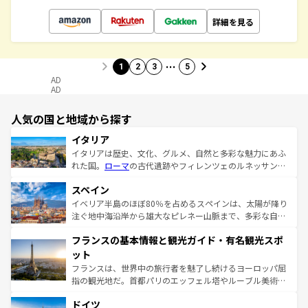
詳細を見る
…
1
2
3
5
AD
AD
人気の国と地域から探す
イタリア
イタリアは歴史、文化、グルメ、自然と多彩な魅力にあふ
れた国。
ローマ
の古代遺跡やフィレンツェのルネッサンス
美術、ヴェネツィアの運河など、歴史あるスポットはもち
スペイン
ろん、トスカーナの美しい田園風景やアマルフィ海岸の絶
景など、自然景観も見逃せない。観光の合間には、本場の
イベリア半島のほぼ80％を占めるスペインは、太陽が降り
ピザやパスタなど、絶品のイタリア料理を堪能することも
注ぐ地中海沿岸から雄大なピレネー山脈まで、多彩な自然
できる。朝目覚めてから夜眠るまで、すべての瞬間を楽し
と文化が詰まったヨーロッパ屈指の旅行先だ。多様な地域
フランスの基本情報と観光ガイド・有名観光スポ
ませてくれるイタリアで、忘れられない旅をしてみよう！
文化が根付くこの国では、情熱的なフラメンコ、熱気あふ
なお、新着のイタリア情報は
コンテンツ一覧
を参照してほ
れる闘牛、そして美味しいタパスが生活の一部となってい
ット
しい。
る。首都マドリードの洗練された雰囲気や、バルセロナの
フランスは、世界中の旅行者を魅了し続けるヨーロッパ屈
アートに溢れた街角から、地方では古代ローマ遺跡や中世
指の観光地だ。首都パリのエッフェル塔やルーブル美術館
の城塞都市、穏やかなビーチリゾートまで多彩な表情を見
といった象徴的なスポットから、田舎町の古風な美しさま
せる。地方によって風土や気候が異なるスペインはその個
ドイツ
で、幅広い魅力が詰まっている。華麗な宮殿、歴史的な大