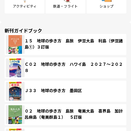
アクティビティ
鉄道・フライト
ショップ
新刊ガイドブック
１５ 地球の歩き方 島旅 伊豆大島 利島（伊豆諸
島①）３訂版
Ｃ０２ 地球の歩き方 ハワイ島 ２０２７～２０２
８
Ｊ３３ 地球の歩き方 墨田区
０２ 地球の歩き方 島旅 奄美大島 喜界島 加計
呂麻島（奄美群島１） ５訂版