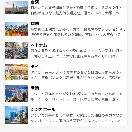
ならではの贅沢な旅のスタイルだ。 なお、新着のアメリカ
台湾
れるおもてなしの心で訪れる人々を迎えてくれるハワイの
リアリーフや大陸中央部にそびえるウルル（エアーズロッ
情報は
コンテンツ一覧
を参照してほしい。
人々、おいしいローカルフードやハワイアンミュージッ
ク）、タスマニアの美しい原生林やケアンズの熱帯雨林な
日本から約４時間ほどでたどり着く台湾は、多彩な文化と
ク、伝統的なフラダンスなど、すべてがハワイの魅力を彩
ど、見どころがたくさん。また、カフェやワイン、オージ
自然が織りなす魅力的な観光地。活気あふれる大都市の台
っている。訪れるたびに新しい発見と感動が待っているハ
ービーフなどの食文化も豊かで、美味しいものであふれて
北やノスタルジックな町並みが人気な九份（ジォウフェ
ワイを、存分に味わってほしい。 なお、新着のハワイ情報
韓国
いる。アクティビティも充実しており、サーフィンやダイ
ン）、静ひつな山岳地帯である台湾東部など、都市の喧騒
は
コンテンツ一覧
を参照してほしい。
ビング、ハイキングなど、アウトドア好きにはたまらな
と山間の静けさが共存しており、訪れる人に新しい発見と
歴史ある王朝文化が残る一方で、最先端のファッションやK
い。オーストラリアの多彩な魅力を存分に味わいつくそ
驚きをもたらしてくれる。また、奥深い台湾の食文化も魅
-POPで世界を席巻している韓国。首都ソウルの宮殿や伝統
う。 なお、新着のオーストラリア情報は
コンテンツ一覧
を
力で、夜市などの屋台グルメから高級料理、ヘルシーで美
家屋が並ぶエリアでは韓国の歴史と文化に浸ることがで
参照してほしい。
ベトナム
容にもいいと評判のスイーツなど、バラエティ豊かな料理
き、地方に足を延ばせば四季折々の自然美を楽しむことが
が味わえる。 なお、新着の台湾情報は
コンテンツ一覧
を参
できる。そして、キムチや焼肉、絶品のストリートフード
豊かな自然と多様な文化が魅力的なベトナム。南北に細長
照してほしい。
まで、さまざまな韓国料理が待っている。夜には、韓国な
く伸びる国土には、広大な田園風景や青々とした山々、世
らではのナイトライフも堪能できる。あたたかいホスピタ
界遺産に登録された壮大な自然景観が点在し、都市部では
タイ
リティに包まれながら、韓国の多彩な魅力を心ゆくまで味
急速な発展と共に伝統が息づく。ハノイの古い町並みやホ
わってみてほしい。 なお、新着の韓国情報は
コンテンツ一
ーチミン市のフランス統治時代の建物も、独特の雰囲気を
タイは、東南アジアに位置する豊かな自然と歴史が息づく
覧
を参照してほしい。
醸し出している。また、バラエティの豊かさとおいしさで
国だ。首都バンコクは高層ビルが立ち並ぶ一方、伝統的な
世界中の食通を魅了してやまないベトナム料理も魅力のひ
寺院や市場がいたるところに点在し、古きよき文化と現代
香港
とつ。フォーやバインミー、ベトナムコーヒーなどは、ぜ
の活気が交差している。北部ではチェンマイなどの山岳地
ひ現地で味わいたい。どの地域を訪れてもあたたかい人々
帯で自然と触れ合い、南部ではプーケットやクラビの美し
アジアと西洋の文化が交わる香港は、特有のエネルギーを
が旅行者を迎えてくれるので、きっと忘れられない旅にな
いビーチでリゾート気分を楽しむことができる。タイ料理
もっている。ヴィクトリア湾に広がる壮大な景色、近未来
るはずだ。 なお、新着のベトナム情報は
コンテンツ一覧
を
は世界的に有名で、屋台から高級レストランまで味覚を刺
的なアートスポット、そして歴史と現代が融合した町並
参照してほしい。
シンガポール
激する。気候は一年中温暖で、どの季節にも異なる楽しみ
み、どこを訪れても感動するはず。観光スポットが密集し
が待っている。親しみやすいタイの人々、仏教を中心とし
ており、効率よく見どころを回れるのも魅力。息をのむよ
アジアの交差点として多文化が融合した独自の魅力を放つ
た文化、そして多様な観光資源が、訪れる旅人を魅了し続
うな絶景から文化的な体験まで、香港を存分に楽しみ尽く
シンガポール。未来的な建築物が並ぶマリーナベイ、歴史
ける。 なお、新着のタイ情報は
コンテンツ一覧
を参照して
そう。 なお、新着の香港情報は
コンテンツ一覧
を参照して
と伝統を感じられるエスニックタウン、多数の緑豊かな公
ほしい。
ほしい。
園や自然保護区など、自然が調和した近代的な景観と文化