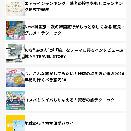
エアラインランキング 読者の投票をもとにランキン
グ形式で発表
Next韓国旅 次の韓国旅行がもっと楽しくなる 旅先・
グルメ・テクニック
旬な“あの人”が「旅」をテーマに語るインタビュー連
載 MY TRAVEL STORY
今、こんな旅がしてみたい！地球の歩き方が選ぶ2026
年絶対行くべき旅先30
コスパもタイパもかなえる！賢者の旅テクニック
地球の歩き方♥偏愛ハワイ