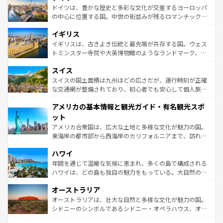
性で訪れる人を魅了する。 なお、新着のスペイン情報は
コ
聖堂、美しいビーチ、そして豊かな自然が、訪れる者を心
ドイツは、豊かな歴史と多彩な文化が交差するヨーロッパ
ンテンツ一覧
を参照してほしい。
から魅了する。また、フランスは美食の国としても知ら
の中心に位置する国。中世の街並みが残るロマンチック街
れ、フランス料理はユネスコ無形文化遺産にも登録されて
道から、未来を先取りするようなモダンな都市まで多様な
イギリス
いる。シャンパンの発祥地であるランス、プロヴァンスの
顔を持つこの国は、どこを歩いても飽きることがない。ベ
香り高いラベンダー畑など、多彩な楽しみ方が可能だ。さ
ルリンの文化的活気、バイエルン州のアルプスの絶景、そ
イギリスは、古きよき伝統と最先端が共存する国。ウェス
らに、パリ以外の地域にも魅力が溢れており、どの街角に
してライン川沿いのワイン畑といった風景は必見。ビール
トミンスター寺院や大英博物館のようなランドマーク、歴
も豊かな歴史と文化が息づいている。パリ以外の個性あふ
とソーセージを味わいながら地元の人と過ごす楽しい時間
史ある大学都市、美しい丘陵地帯や牧歌的な風景など、エ
れる地方に足を運ぶとそれぞれで全く異なる文化を体験で
スイス
は、お酒好きな人にはぜひ体験してほしい。 なお、新着の
リアごとに異なる魅力がある。また、優雅なアフタヌーン
きるだろう。 なお、新着のフランス情報は
コンテンツ一覧
ドイツ情報は
コンテンツ一覧
を参照してほしい。
ティー、ビール好きにはたまらない英国パブ、サッカー観
スイスの国土面積は九州ほどの広さだが、運行時刻が正確
を参照してほしい。
戦など、本場だからこそできる体験も豊富。イギリスを旅
な交通網が整備されており、初心者でも安心して個人旅行
して楽しみつくそう。 なお、新着のイギリス情報は
コンテ
を楽しめる。日本同様に時刻表どおりの旅が可能だ。中世
アメリカの基本情報と観光ガイド・有名観光スポ
ンツ一覧
を参照してほしい。
の建物がそのまま残る町や、スイスならではのユニークな
博物館もあり、アルプス観光だけでなく町歩きも満喫する
ット
ことができる。国民の所得が高いため物価も高いが、旅行
アメリカ合衆国は、広大な土地と多様な文化が魅力の国。
者向けの交通パス提供のサービスもあり、うまく活用すれ
東海岸の都市部から西海岸のカリフォルニアまで、訪れる
ば市内交通費無料で観光を楽しむこともできる。 なお、新
場所ごとに異なる風景と体験が待っている。ニューヨーク
着のスイス情報は
コンテンツ一覧
を参照してほしい。
ハワイ
のような巨大都市は、観光、ショッピング、エンターテイ
ンメントが詰まった刺激的なスポットだ。一方、アメリカ
年間を通じて温暖な気候に恵まれ、多くの島で構成される
西部には大自然が広がり、グランドキャニオンやイエロー
ハワイは、どの島も独自の魅力をもっている。大自然の神
ストーン国立公園といった絶景が堪能できる。さらに、南
秘を感じたいなら、火山が生み出した壮大な景観を誇るハ
オーストラリア
部のニューオーリンズでは、音楽と美食が融合した独特の
ワイ島は見逃せない。また、定番の観光地といえばオアフ
文化が魅力。旅行者はアメリカの各地域で異なる魅力を楽
島だが、静かな自然を求めるならマウイ島やカウアイ島が
オーストラリアは、壮大な自然と多様な文化が魅力の国。
しみながら、その多様性と豊かな歴史を感じることができ
おすすめ。エメラルドグリーンに輝く海をはじめ、豊かな
シドニーのシンボルであるシドニー・オペラハウス、オー
るだろう。車でのロードトリップや列車の旅も、アメリカ
文化や歴史が息づいている。「アロハスピリット」と呼ば
ストラリア東海岸北部に広がる大サンゴ礁地帯グレートバ