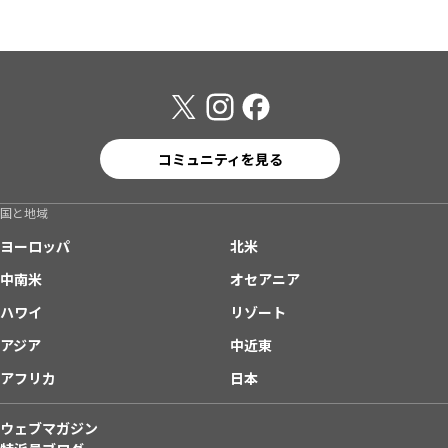
コミュニティを見る
国と地域
ヨーロッパ
北米
中南米
オセアニア
ハワイ
リゾート
アジア
中近東
アフリカ
日本
ウェブマガジン