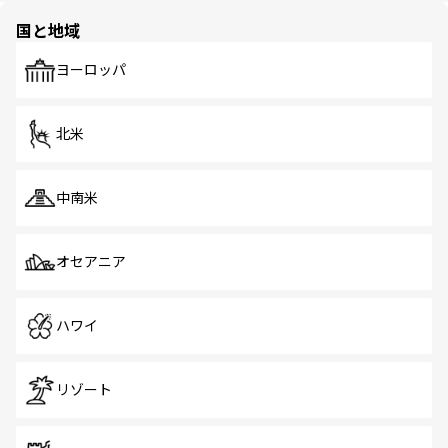
の多様性あふれるカラフルな町は、どこを歩いても新しい
国と地域
発見がある。さらに、治安のよさや充実した公共交通機関
も、旅行者にとっては魅力的なポイント。グルメも豊富
で、ホーカーズは地元の風情を楽しめる外せないスポット
ヨーロッパ
だ。訪れる人を飽きさせないシンガポールで、多様な魅力
を体感しよう。 なお、新着のシンガポール情報は
コンテン
ツ一覧
を参照してほしい。
北米
中南米
オセアニア
ハワイ
リゾート