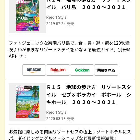
イル バリ島 ２０２０～２０２１
Resort Style
2019.07.24 発売
フォトジェニックな楽園バリ島で、食・買・遊・癒を120％満
喫♪わがままなリゾートステイをかなえる最強ガイド。別冊M
AP付き！
詳細を見る
Ｒ１５ 地球の歩き方 リゾートスタ
イル セブ＆ボラカイ ボホール シ
キホール ２０２０～２０２１
Resort Style
2020.03.18 発売
お気軽に楽しめる南国リゾートセブの極上リゾートホテルにス
パ、ダイビングにグルメ・ショップなど最新情報満載！