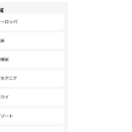
域
ヨーロッパ
北米
中南米
オセアニア
ハワイ
リゾート