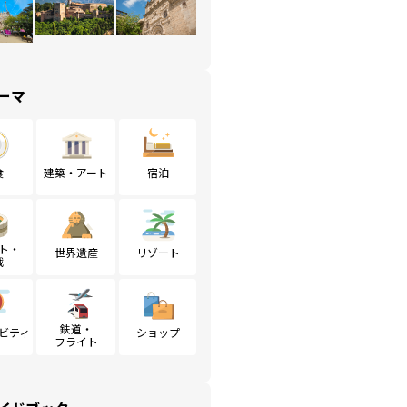
ーマ
食
建築・アート
宿泊
ト・
世界遺産
リゾート
戦
鉄道・
ビティ
ショップ
フライト