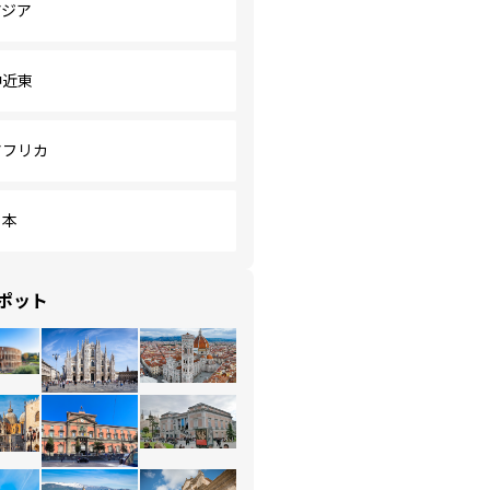
アジア
中近東
アフリカ
日本
ポット