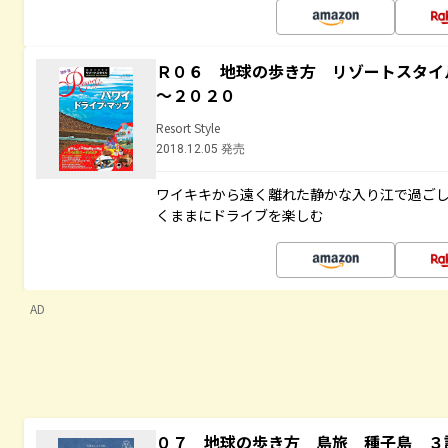
Ｒ０６ 地球の歩き方 リゾートスタイ
～２０２０
Resort Style
2018.12.05 発売
ワイキキから遠く離れた静かな入り江で過ご
くままにドライブを楽しむ
AD
０７ 地球の歩き方 島旅 種子島 ３