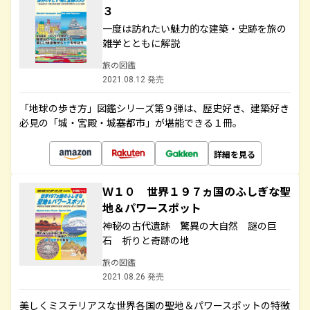
３
一度は訪れたい魅力的な建築・史跡を旅の
雑学とともに解説
旅の図鑑
2021.08.12 発売
「地球の歩き方」図鑑シリーズ第９弾は、歴史好き、建築好き
必見の「城・宮殿・城塞都市」が堪能できる１冊。
詳細を見る
Ｗ１０ 世界１９７ヵ国のふしぎな聖
地＆パワースポット
神秘の古代遺跡 驚異の大自然 謎の巨
石 祈りと奇跡の地
旅の図鑑
2021.08.26 発売
美しくミステリアスな世界各国の聖地＆パワースポットの特徴