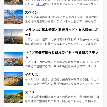
れた国。
ローマ
の古代遺跡やフィレンツェのルネッサンス
美術、ヴェネツィアの運河など、歴史あるスポットはもち
スペイン
ろん、トスカーナの美しい田園風景やアマルフィ海岸の絶
景など、自然景観も見逃せない。観光の合間には、本場の
イベリア半島のほぼ80％を占めるスペインは、太陽が降り
ピザやパスタなど、絶品のイタリア料理を堪能することも
注ぐ地中海沿岸から雄大なピレネー山脈まで、多彩な自然
できる。朝目覚めてから夜眠るまで、すべての瞬間を楽し
と文化が詰まったヨーロッパ屈指の旅行先だ。多様な地域
フランスの基本情報と観光ガイド・有名観光スポ
ませてくれるイタリアで、忘れられない旅をしてみよう！
文化が根付くこの国では、情熱的なフラメンコ、熱気あふ
なお、新着のイタリア情報は
コンテンツ一覧
を参照してほ
れる闘牛、そして美味しいタパスが生活の一部となってい
ット
しい。
る。首都マドリードの洗練された雰囲気や、バルセロナの
フランスは、世界中の旅行者を魅了し続けるヨーロッパ屈
アートに溢れた街角から、地方では古代ローマ遺跡や中世
指の観光地だ。首都パリのエッフェル塔やルーブル美術館
の城塞都市、穏やかなビーチリゾートまで多彩な表情を見
といった象徴的なスポットから、田舎町の古風な美しさま
せる。地方によって風土や気候が異なるスペインはその個
ドイツの基本情報と観光ガイド・有名観光スポッ
で、幅広い魅力が詰まっている。華麗な宮殿、歴史的な大
性で訪れる人を魅了する。 なお、新着のスペイン情報は
コ
聖堂、美しいビーチ、そして豊かな自然が、訪れる者を心
ト
ンテンツ一覧
を参照してほしい。
から魅了する。また、フランスは美食の国としても知ら
ドイツは、豊かな歴史と多彩な文化が交差するヨーロッパ
れ、フランス料理はユネスコ無形文化遺産にも登録されて
の中心に位置する国。中世の街並みが残るロマンチック街
いる。シャンパンの発祥地であるランス、プロヴァンスの
道から、未来を先取りするようなモダンな都市まで多様な
香り高いラベンダー畑など、多彩な楽しみ方が可能だ。さ
イギリス
顔を持つこの国は、どこを歩いても飽きることがない。ベ
らに、パリ以外の地域にも魅力が溢れており、どの街角に
ルリンの文化的活気、バイエルン州のアルプスの絶景、そ
イギリスは、古きよき伝統と最先端が共存する国。ウェス
も豊かな歴史と文化が息づいている。パリ以外の個性あふ
してライン川沿いのワイン畑といった風景は必見。ビール
トミンスター寺院や大英博物館のようなランドマーク、歴
れる地方に足を運ぶとそれぞれで全く異なる文化を体験で
とソーセージを味わいながら地元の人と過ごす楽しい時間
史ある大学都市、美しい丘陵地帯や牧歌的な風景など、エ
きるだろう。 なお、新着のフランス情報は
コンテンツ一覧
スイス
は、お酒好きな人にはぜひ体験してほしい。 なお、新着の
リアごとに異なる魅力がある。また、優雅なアフタヌーン
を参照してほしい。
ドイツ情報は
コンテンツ一覧
を参照してほしい。
ティー、ビール好きにはたまらない英国パブ、サッカー観
スイスの国土面積は九州ほどの広さだが、運行時刻が正確
戦など、本場だからこそできる体験も豊富。イギリスを旅
な交通網が整備されており、初心者でも安心して個人旅行
して楽しみつくそう。 なお、新着のイギリス情報は
コンテ
を楽しめる。日本同様に時刻表どおりの旅が可能だ。中世