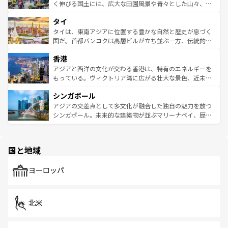
照してほしい。
まで、さまざまな韓国料理が待っている。夜には、韓国な
く伸びる国土には、広大な田園風景や青々とした山々、世
らではのナイトライフも堪能できる。あたたかいホスピタ
界遺産に登録された壮大な自然景観が点在し、都市部では
タイ
リティに包まれながら、韓国の多彩な魅力を心ゆくまで味
急速な発展と共に伝統が息づく。ハノイの古い町並みやホ
わってみてほしい。 なお、新着の韓国情報は
コンテンツ一
ーチミン市のフランス統治時代の建物も、独特の雰囲気を
タイは、東南アジアに位置する豊かな自然と歴史が息づく
覧
を参照してほしい。
醸し出している。また、バラエティの豊かさとおいしさで
国だ。首都バンコクは高層ビルが立ち並ぶ一方、伝統的な
世界中の食通を魅了してやまないベトナム料理も魅力のひ
寺院や市場がいたるところに点在し、古きよき文化と現代
香港
とつ。フォーやバインミー、ベトナムコーヒーなどは、ぜ
の活気が交差している。北部ではチェンマイなどの山岳地
ひ現地で味わいたい。どの地域を訪れてもあたたかい人々
帯で自然と触れ合い、南部ではプーケットやクラビの美し
アジアと西洋の文化が交わる香港は、特有のエネルギーを
が旅行者を迎えてくれるので、きっと忘れられない旅にな
いビーチでリゾート気分を楽しむことができる。タイ料理
もっている。ヴィクトリア湾に広がる壮大な景色、近未来
るはずだ。 なお、新着のベトナム情報は
コンテンツ一覧
を
は世界的に有名で、屋台から高級レストランまで味覚を刺
的なアートスポット、そして歴史と現代が融合した町並
参照してほしい。
シンガポール
激する。気候は一年中温暖で、どの季節にも異なる楽しみ
み、どこを訪れても感動するはず。観光スポットが密集し
が待っている。親しみやすいタイの人々、仏教を中心とし
ており、効率よく見どころを回れるのも魅力。息をのむよ
アジアの交差点として多文化が融合した独自の魅力を放つ
た文化、そして多様な観光資源が、訪れる旅人を魅了し続
うな絶景から文化的な体験まで、香港を存分に楽しみ尽く
シンガポール。未来的な建築物が並ぶマリーナベイ、歴史
ける。 なお、新着のタイ情報は
コンテンツ一覧
を参照して
そう。 なお、新着の香港情報は
コンテンツ一覧
を参照して
と伝統を感じられるエスニックタウン、多数の緑豊かな公
ほしい。
ほしい。
園や自然保護区など、自然が調和した近代的な景観と文化
の多様性あふれるカラフルな町は、どこを歩いても新しい
国と地域
発見がある。さらに、治安のよさや充実した公共交通機関
も、旅行者にとっては魅力的なポイント。グルメも豊富
で、ホーカーズは地元の風情を楽しめる外せないスポット
ヨーロッパ
だ。訪れる人を飽きさせないシンガポールで、多様な魅力
を体感しよう。 なお、新着のシンガポール情報は
コンテン
ツ一覧
を参照してほしい。
北米