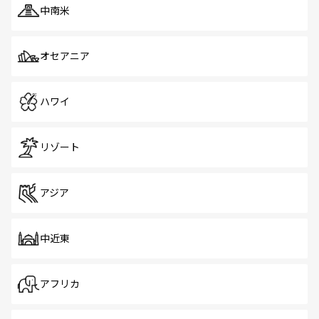
中南米
オセアニア
ハワイ
リゾート
アジア
中近東
アフリカ