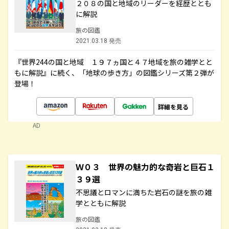
２０８の国と地域のリーダーを経歴ととも
に解説
旅の図鑑
2021.03.18 発売
『世界244の国と地域 １９７ヵ国と４７地域を旅の雑学とと
もに解説』に続く、「地球の歩き方」の図鑑シリーズ第２弾が
登場！
詳細を見る
AD
Ｗ０３ 世界の魅力的な奇岩と巨石１
３９選
不思議とロマンに満ちた岩石の謎を旅の雑
学とともに解説
旅の図鑑