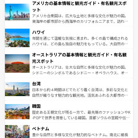
アメリカの基本情報と観光ガイド・有名観光スポ
ンツ一覧
を参照してほしい。
の建物がそのまま残る町や、スイスならではのユニークな
博物館もあり、アルプス観光だけでなく町歩きも満喫する
ット
ことができる。国民の所得が高いため物価も高いが、旅行
アメリカ合衆国は、広大な土地と多様な文化が魅力の国。
者向けの交通パス提供のサービスもあり、うまく活用すれ
東海岸の都市部から西海岸のカリフォルニアまで、訪れる
ば市内交通費無料で観光を楽しむこともできる。 なお、新
場所ごとに異なる風景と体験が待っている。ニューヨーク
着のスイス情報は
コンテンツ一覧
を参照してほしい。
ハワイ
のような巨大都市は、観光、ショッピング、エンターテイ
ンメントが詰まった刺激的なスポットだ。一方、アメリカ
年間を通じて温暖な気候に恵まれ、多くの島で構成される
西部には大自然が広がり、グランドキャニオンやイエロー
ハワイは、どの島も独自の魅力をもっている。大自然の神
ストーン国立公園といった絶景が堪能できる。さらに、南
秘を感じたいなら、火山が生み出した壮大な景観を誇るハ
オーストラリアの基本情報と観光ガイド・有名観
部のニューオーリンズでは、音楽と美食が融合した独特の
ワイ島は見逃せない。また、定番の観光地といえばオアフ
文化が魅力。旅行者はアメリカの各地域で異なる魅力を楽
島だが、静かな自然を求めるならマウイ島やカウアイ島が
光スポット
しみながら、その多様性と豊かな歴史を感じることができ
おすすめ。エメラルドグリーンに輝く海をはじめ、豊かな
オーストラリアは、壮大な自然と多様な文化が魅力の国。
るだろう。車でのロードトリップや列車の旅も、アメリカ
文化や歴史が息づいている。「アロハスピリット」と呼ば
シドニーのシンボルであるシドニー・オペラハウス、オー
ならではの贅沢な旅のスタイルだ。 なお、新着のアメリカ
れるおもてなしの心で訪れる人々を迎えてくれるハワイの
ストラリア東海岸北部に広がる大サンゴ礁地帯グレートバ
情報は
コンテンツ一覧
を参照してほしい。
人々、おいしいローカルフードやハワイアンミュージッ
台湾
リアリーフや大陸中央部にそびえるウルル（エアーズロッ
ク、伝統的なフラダンスなど、すべてがハワイの魅力を彩
ク）、タスマニアの美しい原生林やケアンズの熱帯雨林な
日本から約４時間ほどでたどり着く台湾は、多彩な文化と
っている。訪れるたびに新しい発見と感動が待っているハ
ど、見どころがたくさん。また、カフェやワイン、オージ
自然が織りなす魅力的な観光地。活気あふれる大都市の台
ワイを、存分に味わってほしい。 なお、新着のハワイ情報
ービーフなどの食文化も豊かで、美味しいものであふれて
北やノスタルジックな町並みが人気な九份（ジォウフェ
は
コンテンツ一覧
を参照してほしい。
韓国
いる。アクティビティも充実しており、サーフィンやダイ
ン）、静ひつな山岳地帯である台湾東部など、都市の喧騒
ビング、ハイキングなど、アウトドア好きにはたまらな
と山間の静けさが共存しており、訪れる人に新しい発見と
歴史ある王朝文化が残る一方で、最先端のファッションやK
い。オーストラリアの多彩な魅力を存分に味わいつくそ
驚きをもたらしてくれる。また、奥深い台湾の食文化も魅
-POPで世界を席巻している韓国。首都ソウルの宮殿や伝統
う。 なお、新着のオーストラリア情報は
コンテンツ一覧
を
力で、夜市などの屋台グルメから高級料理、ヘルシーで美
家屋が並ぶエリアでは韓国の歴史と文化に浸ることがで
参照してほしい。
ベトナム
容にもいいと評判のスイーツなど、バラエティ豊かな料理
き、地方に足を延ばせば四季折々の自然美を楽しむことが
が味わえる。 なお、新着の台湾情報は
コンテンツ一覧
を参
できる。そして、キムチや焼肉、絶品のストリートフード
豊かな自然と多様な文化が魅力的なベトナム。南北に細長