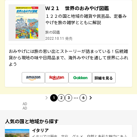
Ｗ２１ 世界のおみやげ図鑑
１２２の国と地域の雑貨や民芸品、定番み
やげを旅の雑学とともに解説
旅の図鑑
2022.10.11 発売
おみやげには旅の思い出とストーリーが詰まっている！伝統雑
貨から現地の味や日用品まで、海外みやげを通して世界にふれ
よう
詳細を見る
…
1
2
3
6
AD
AD
人気の国と地域から探す
イタリア
イタリアは歴史、文化、グルメ、自然と多彩な魅力にあふ