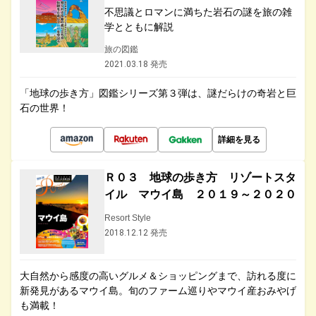
不思議とロマンに満ちた岩石の謎を旅の雑
学とともに解説
旅の図鑑
2021.03.18 発売
「地球の歩き方」図鑑シリーズ第３弾は、謎だらけの奇岩と巨
石の世界！
詳細を見る
Ｒ０３ 地球の歩き方 リゾートスタ
イル マウイ島 ２０１９～２０２０
Resort Style
2018.12.12 発売
大自然から感度の高いグルメ＆ショッピングまで、訪れる度に
新発見があるマウイ島。旬のファーム巡りやマウイ産おみやげ
も満載！