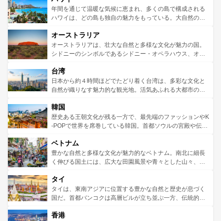
着のスイス情報は
コンテンツ一覧
を参照してほしい。
ンメントが詰まった刺激的なスポットだ。一方、アメリカ
年間を通じて温暖な気候に恵まれ、多くの島で構成される
西部には大自然が広がり、グランドキャニオンやイエロー
ハワイは、どの島も独自の魅力をもっている。大自然の神
ストーン国立公園といった絶景が堪能できる。さらに、南
秘を感じたいなら、火山が生み出した壮大な景観を誇るハ
オーストラリア
部のニューオーリンズでは、音楽と美食が融合した独特の
ワイ島は見逃せない。また、定番の観光地といえばオアフ
文化が魅力。旅行者はアメリカの各地域で異なる魅力を楽
島だが、静かな自然を求めるならマウイ島やカウアイ島が
オーストラリアは、壮大な自然と多様な文化が魅力の国。
しみながら、その多様性と豊かな歴史を感じることができ
おすすめ。エメラルドグリーンに輝く海をはじめ、豊かな
シドニーのシンボルであるシドニー・オペラハウス、オー
るだろう。車でのロードトリップや列車の旅も、アメリカ
文化や歴史が息づいている。「アロハスピリット」と呼ば
ストラリア東海岸北部に広がる大サンゴ礁地帯グレートバ
ならではの贅沢な旅のスタイルだ。 なお、新着のアメリカ
台湾
れるおもてなしの心で訪れる人々を迎えてくれるハワイの
リアリーフや大陸中央部にそびえるウルル（エアーズロッ
情報は
コンテンツ一覧
を参照してほしい。
人々、おいしいローカルフードやハワイアンミュージッ
ク）、タスマニアの美しい原生林やケアンズの熱帯雨林な
日本から約４時間ほどでたどり着く台湾は、多彩な文化と
ク、伝統的なフラダンスなど、すべてがハワイの魅力を彩
ど、見どころがたくさん。また、カフェやワイン、オージ
自然が織りなす魅力的な観光地。活気あふれる大都市の台
っている。訪れるたびに新しい発見と感動が待っているハ
ービーフなどの食文化も豊かで、美味しいものであふれて
北やノスタルジックな町並みが人気な九份（ジォウフェ
ワイを、存分に味わってほしい。 なお、新着のハワイ情報
韓国
いる。アクティビティも充実しており、サーフィンやダイ
ン）、静ひつな山岳地帯である台湾東部など、都市の喧騒
は
コンテンツ一覧
を参照してほしい。
ビング、ハイキングなど、アウトドア好きにはたまらな
と山間の静けさが共存しており、訪れる人に新しい発見と
歴史ある王朝文化が残る一方で、最先端のファッションやK
い。オーストラリアの多彩な魅力を存分に味わいつくそ
驚きをもたらしてくれる。また、奥深い台湾の食文化も魅
-POPで世界を席巻している韓国。首都ソウルの宮殿や伝統
う。 なお、新着のオーストラリア情報は
コンテンツ一覧
を
力で、夜市などの屋台グルメから高級料理、ヘルシーで美
家屋が並ぶエリアでは韓国の歴史と文化に浸ることがで
参照してほしい。
ベトナム
容にもいいと評判のスイーツなど、バラエティ豊かな料理
き、地方に足を延ばせば四季折々の自然美を楽しむことが
が味わえる。 なお、新着の台湾情報は
コンテンツ一覧
を参
できる。そして、キムチや焼肉、絶品のストリートフード
豊かな自然と多様な文化が魅力的なベトナム。南北に細長
照してほしい。
まで、さまざまな韓国料理が待っている。夜には、韓国な
く伸びる国土には、広大な田園風景や青々とした山々、世
らではのナイトライフも堪能できる。あたたかいホスピタ
界遺産に登録された壮大な自然景観が点在し、都市部では
タイ
リティに包まれながら、韓国の多彩な魅力を心ゆくまで味
急速な発展と共に伝統が息づく。ハノイの古い町並みやホ
わってみてほしい。 なお、新着の韓国情報は
コンテンツ一
ーチミン市のフランス統治時代の建物も、独特の雰囲気を
タイは、東南アジアに位置する豊かな自然と歴史が息づく
覧
を参照してほしい。
醸し出している。また、バラエティの豊かさとおいしさで
国だ。首都バンコクは高層ビルが立ち並ぶ一方、伝統的な
世界中の食通を魅了してやまないベトナム料理も魅力のひ
寺院や市場がいたるところに点在し、古きよき文化と現代
香港
とつ。フォーやバインミー、ベトナムコーヒーなどは、ぜ
の活気が交差している。北部ではチェンマイなどの山岳地