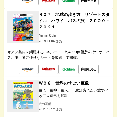
詳細を見る
Ｒ０７ 地球の歩き方 リゾートスタ
イル ハワイ バスの旅 ２０２０～
２０２１
Resort Style
2019.11.06 発売
オアフ島内を網羅する105ルート、約4000停留所を持つザ・バ
ス。旅行者に便利なルートを厳選して掲載。
詳細を見る
Ｗ０８ 世界のすごい巨像
巨仏・巨神・巨人。一度は訪れたい愛すべ
き巨大造形を解説
旅の図鑑
2021.08.12 発売