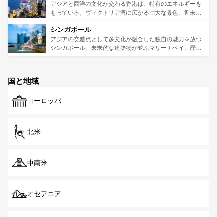
ひ現地で味わいたい。どの地域を訪れてもあたたかい人々
帯で自然と触れ合い、南部ではプーケットやクラビの美し
アジアと西洋の文化が交わる香港は、特有のエネルギーを
が旅行者を迎えてくれるので、きっと忘れられない旅にな
いビーチでリゾート気分を楽しむことができる。タイ料理
もっている。ヴィクトリア湾に広がる壮大な景色、近未来
るはずだ。 なお、新着のベトナム情報は
コンテンツ一覧
を
は世界的に有名で、屋台から高級レストランまで味覚を刺
的なアートスポット、そして歴史と現代が融合した町並
参照してほしい。
シンガポール
激する。気候は一年中温暖で、どの季節にも異なる楽しみ
み、どこを訪れても感動するはず。観光スポットが密集し
が待っている。親しみやすいタイの人々、仏教を中心とし
ており、効率よく見どころを回れるのも魅力。息をのむよ
アジアの交差点として多文化が融合した独自の魅力を放つ
た文化、そして多様な観光資源が、訪れる旅人を魅了し続
うな絶景から文化的な体験まで、香港を存分に楽しみ尽く
シンガポール。未来的な建築物が並ぶマリーナベイ、歴史
ける。 なお、新着のタイ情報は
コンテンツ一覧
を参照して
そう。 なお、新着の香港情報は
コンテンツ一覧
を参照して
と伝統を感じられるエスニックタウン、多数の緑豊かな公
ほしい。
ほしい。
園や自然保護区など、自然が調和した近代的な景観と文化
の多様性あふれるカラフルな町は、どこを歩いても新しい
国と地域
発見がある。さらに、治安のよさや充実した公共交通機関
も、旅行者にとっては魅力的なポイント。グルメも豊富
ヨーロッパ
で、ホーカーズは地元の風情を楽しめる外せないスポット
だ。訪れる人を飽きさせないシンガポールで、多様な魅力
を体感しよう。 なお、新着のシンガポール情報は
コンテン
ツ一覧
を参照してほしい。
北米
中南米
オセアニア