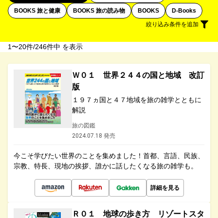
BOOKS 旅と健康
BOOKS 旅の読み物
BOOKS
D-Books
絞り込み条件を追加
1〜20件/246件中 を表示
Ｗ０１ 世界２４４の国と地域 改訂
版
１９７ヵ国と４７地域を旅の雑学とともに
解説
旅の図鑑
2024.07.18 発売
今こそ学びたい世界のことを集めました！首都、言語、民族、
宗教、特長、現地の挨拶、誰かに話したくなる旅の雑学も。
詳細を見る
Ｒ０１ 地球の歩き方 リゾートスタ