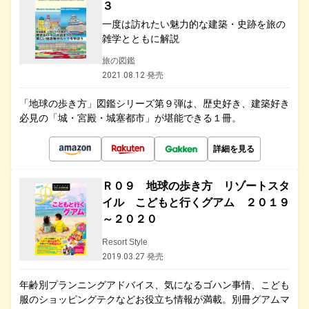
３
一度は訪れたい魅力的な建築・史跡を旅の
雑学とともに解説
旅の図鑑
2021.08.12 発売
「地球の歩き方」図鑑シリーズ第９弾は、歴史好き、建築好き
必見の「城・宮殿・城塞都市」が堪能できる１冊。
詳細を見る
Ｒ０９ 地球の歩き方 リゾートスタ
イル こどもと行くグアム ２０１９
～２０２０
Resort Style
2019.03.27 発売
年齢別プランニングアドバイス、気になるゴハン事情、こども
服のショッピングテクなどお役立ち情報が満載。別冊グアムマ