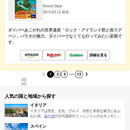
Resort Style
2019.03.13 発売
ダイバーあこがれの世界遺産「ロック・アイランド郡と南ラグ
ーン」パラオの魅力。ダイバーでなくても行ってみたい楽園で
す。
詳細を見る
…
1
2
3
13
AD
AD
人気の国と地域から探す
イタリア
イタリアは歴史、文化、グルメ、自然と多彩な魅力にあふ
れた国。
ローマ
の古代遺跡やフィレンツェのルネッサンス
美術、ヴェネツィアの運河など、歴史あるスポットはもち
スペイン
ろん、トスカーナの美しい田園風景やアマルフィ海岸の絶