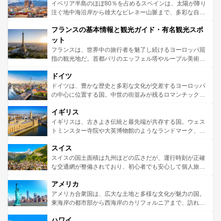
景など、自然景観も見逃せない。観光の合間には、本場の
イベリア半島のほぼ80％を占めるスペインは、太陽が降り
ピザやパスタなど、絶品のイタリア料理を堪能することも
注ぐ地中海沿岸から雄大なピレネー山脈まで、多彩な自然
できる。朝目覚めてから夜眠るまで、すべての瞬間を楽し
と文化が詰まったヨーロッパ屈指の旅行先だ。多様な地域
フランスの基本情報と観光ガイド・有名観光スポ
ませてくれるイタリアで、忘れられない旅をしてみよう！
文化が根付くこの国では、情熱的なフラメンコ、熱気あふ
なお、新着のイタリア情報は
コンテンツ一覧
を参照してほ
れる闘牛、そして美味しいタパスが生活の一部となってい
ット
しい。
る。首都マドリードの洗練された雰囲気や、バルセロナの
フランスは、世界中の旅行者を魅了し続けるヨーロッパ屈
アートに溢れた街角から、地方では古代ローマ遺跡や中世
指の観光地だ。首都パリのエッフェル塔やルーブル美術館
の城塞都市、穏やかなビーチリゾートまで多彩な表情を見
といった象徴的なスポットから、田舎町の古風な美しさま
せる。地方によって風土や気候が異なるスペインはその個
ドイツ
で、幅広い魅力が詰まっている。華麗な宮殿、歴史的な大
性で訪れる人を魅了する。 なお、新着のスペイン情報は
コ
聖堂、美しいビーチ、そして豊かな自然が、訪れる者を心
ドイツは、豊かな歴史と多彩な文化が交差するヨーロッパ
ンテンツ一覧
を参照してほしい。
から魅了する。また、フランスは美食の国としても知ら
の中心に位置する国。中世の街並みが残るロマンチック街
れ、フランス料理はユネスコ無形文化遺産にも登録されて
道から、未来を先取りするようなモダンな都市まで多様な
イギリス
いる。シャンパンの発祥地であるランス、プロヴァンスの
顔を持つこの国は、どこを歩いても飽きることがない。ベ
香り高いラベンダー畑など、多彩な楽しみ方が可能だ。さ
ルリンの文化的活気、バイエルン州のアルプスの絶景、そ
イギリスは、古きよき伝統と最先端が共存する国。ウェス
らに、パリ以外の地域にも魅力が溢れており、どの街角に
してライン川沿いのワイン畑といった風景は必見。ビール
トミンスター寺院や大英博物館のようなランドマーク、歴
も豊かな歴史と文化が息づいている。パリ以外の個性あふ
とソーセージを味わいながら地元の人と過ごす楽しい時間
史ある大学都市、美しい丘陵地帯や牧歌的な風景など、エ
れる地方に足を運ぶとそれぞれで全く異なる文化を体験で
スイス
は、お酒好きな人にはぜひ体験してほしい。 なお、新着の
リアごとに異なる魅力がある。また、優雅なアフタヌーン
きるだろう。 なお、新着のフランス情報は
コンテンツ一覧
ドイツ情報は
コンテンツ一覧
を参照してほしい。
ティー、ビール好きにはたまらない英国パブ、サッカー観
スイスの国土面積は九州ほどの広さだが、運行時刻が正確
を参照してほしい。
戦など、本場だからこそできる体験も豊富。イギリスを旅
な交通網が整備されており、初心者でも安心して個人旅行
して楽しみつくそう。 なお、新着のイギリス情報は
コンテ
を楽しめる。日本同様に時刻表どおりの旅が可能だ。中世
アメリカ
ンツ一覧
を参照してほしい。
の建物がそのまま残る町や、スイスならではのユニークな
博物館もあり、アルプス観光だけでなく町歩きも満喫する
アメリカ合衆国は、広大な土地と多様な文化が魅力の国。
ことができる。国民の所得が高いため物価も高いが、旅行
東海岸の都市部から西海岸のカリフォルニアまで、訪れる
者向けの交通パス提供のサービスもあり、うまく活用すれ
場所ごとに異なる風景と体験が待っている。ニューヨーク
ハワイ
ば市内交通費無料で観光を楽しむこともできる。 なお、新
のような巨大都市は、観光、ショッピング、エンターテイ