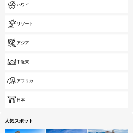
ハワイ
リゾート
アジア
中近東
アフリカ
日本
人気スポット