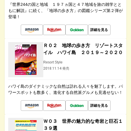
『世界244の国と地域 １９７ヵ国と４７地域を旅の雑学とと
もに解説』に続く、「地球の歩き方」の図鑑シリーズ第２弾が
登場！
詳細を見る
Ｒ０２ 地球の歩き方 リゾートスタ
イル ハワイ島 ２０１９～２０２０
Resort Style
2018.11.14 発売
ハワイ島のダイナミックな自然は訪れる人々を魅了します。パ
ワースポットも数多く、進化する自然派グルメも見逃せない！
詳細を見る
Ｗ０３ 世界の魅力的な奇岩と巨石１
３９選