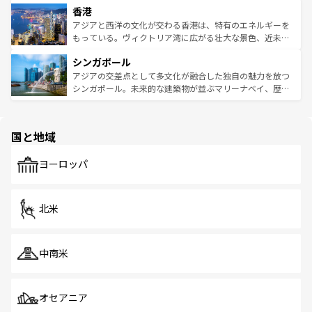
香港
とつ。フォーやバインミー、ベトナムコーヒーなどは、ぜ
の活気が交差している。北部ではチェンマイなどの山岳地
ひ現地で味わいたい。どの地域を訪れてもあたたかい人々
帯で自然と触れ合い、南部ではプーケットやクラビの美し
アジアと西洋の文化が交わる香港は、特有のエネルギーを
が旅行者を迎えてくれるので、きっと忘れられない旅にな
いビーチでリゾート気分を楽しむことができる。タイ料理
もっている。ヴィクトリア湾に広がる壮大な景色、近未来
るはずだ。 なお、新着のベトナム情報は
コンテンツ一覧
を
は世界的に有名で、屋台から高級レストランまで味覚を刺
的なアートスポット、そして歴史と現代が融合した町並
参照してほしい。
シンガポール
激する。気候は一年中温暖で、どの季節にも異なる楽しみ
み、どこを訪れても感動するはず。観光スポットが密集し
が待っている。親しみやすいタイの人々、仏教を中心とし
ており、効率よく見どころを回れるのも魅力。息をのむよ
アジアの交差点として多文化が融合した独自の魅力を放つ
た文化、そして多様な観光資源が、訪れる旅人を魅了し続
うな絶景から文化的な体験まで、香港を存分に楽しみ尽く
シンガポール。未来的な建築物が並ぶマリーナベイ、歴史
ける。 なお、新着のタイ情報は
コンテンツ一覧
を参照して
そう。 なお、新着の香港情報は
コンテンツ一覧
を参照して
と伝統を感じられるエスニックタウン、多数の緑豊かな公
ほしい。
ほしい。
園や自然保護区など、自然が調和した近代的な景観と文化
の多様性あふれるカラフルな町は、どこを歩いても新しい
国と地域
発見がある。さらに、治安のよさや充実した公共交通機関
も、旅行者にとっては魅力的なポイント。グルメも豊富
で、ホーカーズは地元の風情を楽しめる外せないスポット
ヨーロッパ
だ。訪れる人を飽きさせないシンガポールで、多様な魅力
を体感しよう。 なお、新着のシンガポール情報は
コンテン
ツ一覧
を参照してほしい。
北米
中南米
オセアニア