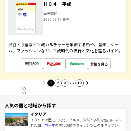
Ｈ０４ 平成
歴史時代
2026.09.17 発売
渋谷・原宿など平成カルチャーを象徴する街や、音楽、ゲー
ム、ファッションなど、平成時代の流行と文化を巡るガイド。
詳細を見る
…
1
2
3
10
AD
AD
人気の国と地域から探す
イタリア
イタリアは歴史、文化、グルメ、自然と多彩な魅力にあふ
れた国。
ローマ
の古代遺跡やフィレンツェのルネッサンス
美術、ヴェネツィアの運河など、歴史あるスポットはもち