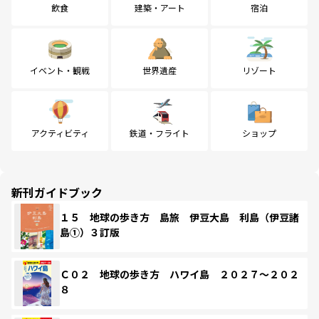
飲食
建築・アート
宿泊
イベント・観戦
世界遺産
リゾート
アクティビティ
鉄道・フライト
ショップ
新刊ガイドブック
１５ 地球の歩き方 島旅 伊豆大島 利島（伊豆諸
島①）３訂版
Ｃ０２ 地球の歩き方 ハワイ島 ２０２７～２０２
８