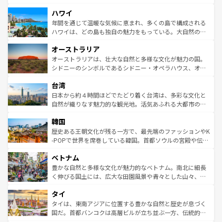
者向けの交通パス提供のサービスもあり、うまく活用すれ
場所ごとに異なる風景と体験が待っている。ニューヨーク
ハワイ
ば市内交通費無料で観光を楽しむこともできる。 なお、新
のような巨大都市は、観光、ショッピング、エンターテイ
着のスイス情報は
コンテンツ一覧
を参照してほしい。
ンメントが詰まった刺激的なスポットだ。一方、アメリカ
年間を通じて温暖な気候に恵まれ、多くの島で構成される
西部には大自然が広がり、グランドキャニオンやイエロー
ハワイは、どの島も独自の魅力をもっている。大自然の神
ストーン国立公園といった絶景が堪能できる。さらに、南
秘を感じたいなら、火山が生み出した壮大な景観を誇るハ
オーストラリア
部のニューオーリンズでは、音楽と美食が融合した独特の
ワイ島は見逃せない。また、定番の観光地といえばオアフ
文化が魅力。旅行者はアメリカの各地域で異なる魅力を楽
島だが、静かな自然を求めるならマウイ島やカウアイ島が
オーストラリアは、壮大な自然と多様な文化が魅力の国。
しみながら、その多様性と豊かな歴史を感じることができ
おすすめ。エメラルドグリーンに輝く海をはじめ、豊かな
シドニーのシンボルであるシドニー・オペラハウス、オー
るだろう。車でのロードトリップや列車の旅も、アメリカ
文化や歴史が息づいている。「アロハスピリット」と呼ば
ストラリア東海岸北部に広がる大サンゴ礁地帯グレートバ
ならではの贅沢な旅のスタイルだ。 なお、新着のアメリカ
台湾
れるおもてなしの心で訪れる人々を迎えてくれるハワイの
リアリーフや大陸中央部にそびえるウルル（エアーズロッ
情報は
コンテンツ一覧
を参照してほしい。
人々、おいしいローカルフードやハワイアンミュージッ
ク）、タスマニアの美しい原生林やケアンズの熱帯雨林な
日本から約４時間ほどでたどり着く台湾は、多彩な文化と
ク、伝統的なフラダンスなど、すべてがハワイの魅力を彩
ど、見どころがたくさん。また、カフェやワイン、オージ
自然が織りなす魅力的な観光地。活気あふれる大都市の台
っている。訪れるたびに新しい発見と感動が待っているハ
ービーフなどの食文化も豊かで、美味しいものであふれて
北やノスタルジックな町並みが人気な九份（ジォウフェ
ワイを、存分に味わってほしい。 なお、新着のハワイ情報
韓国
いる。アクティビティも充実しており、サーフィンやダイ
ン）、静ひつな山岳地帯である台湾東部など、都市の喧騒
は
コンテンツ一覧
を参照してほしい。
ビング、ハイキングなど、アウトドア好きにはたまらな
と山間の静けさが共存しており、訪れる人に新しい発見と
歴史ある王朝文化が残る一方で、最先端のファッションやK
い。オーストラリアの多彩な魅力を存分に味わいつくそ
驚きをもたらしてくれる。また、奥深い台湾の食文化も魅
-POPで世界を席巻している韓国。首都ソウルの宮殿や伝統
う。 なお、新着のオーストラリア情報は
コンテンツ一覧
を
力で、夜市などの屋台グルメから高級料理、ヘルシーで美
家屋が並ぶエリアでは韓国の歴史と文化に浸ることがで
参照してほしい。
ベトナム
容にもいいと評判のスイーツなど、バラエティ豊かな料理
き、地方に足を延ばせば四季折々の自然美を楽しむことが
が味わえる。 なお、新着の台湾情報は
コンテンツ一覧
を参
できる。そして、キムチや焼肉、絶品のストリートフード
豊かな自然と多様な文化が魅力的なベトナム。南北に細長
照してほしい。
まで、さまざまな韓国料理が待っている。夜には、韓国な
く伸びる国土には、広大な田園風景や青々とした山々、世
らではのナイトライフも堪能できる。あたたかいホスピタ
界遺産に登録された壮大な自然景観が点在し、都市部では
タイ
リティに包まれながら、韓国の多彩な魅力を心ゆくまで味
急速な発展と共に伝統が息づく。ハノイの古い町並みやホ
わってみてほしい。 なお、新着の韓国情報は
コンテンツ一
ーチミン市のフランス統治時代の建物も、独特の雰囲気を
タイは、東南アジアに位置する豊かな自然と歴史が息づく
覧
を参照してほしい。
醸し出している。また、バラエティの豊かさとおいしさで
国だ。首都バンコクは高層ビルが立ち並ぶ一方、伝統的な
世界中の食通を魅了してやまないベトナム料理も魅力のひ
寺院や市場がいたるところに点在し、古きよき文化と現代