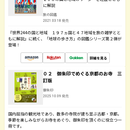
に解説
旅の図鑑
2021.03.18 発売
『世界244の国と地域 １９７ヵ国と４７地域を旅の雑学とと
もに解説』に続く、「地球の歩き方」の図鑑シリーズ第２弾が
登場！
詳細を見る
０２ 御朱印でめぐる京都のお寺 三
訂版
御朱印
2025.10.09 発売
国内屈指の観光地であり、数多の寺院が建ち並ぶ古都・京都。
季節を楽しみながらお寺をめぐり、御朱印を頂くのに役立つ一
冊です。