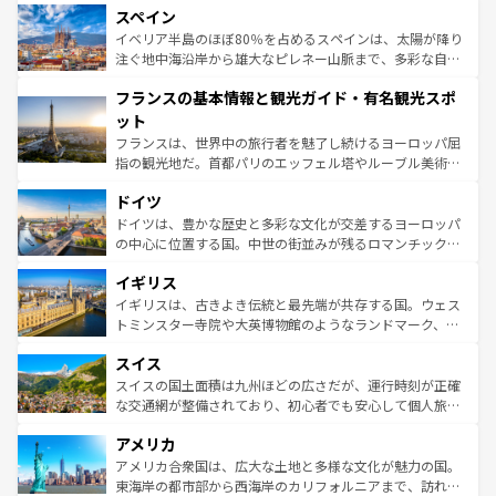
スペイン
ろん、トスカーナの美しい田園風景やアマルフィ海岸の絶
景など、自然景観も見逃せない。観光の合間には、本場の
イベリア半島のほぼ80％を占めるスペインは、太陽が降り
ピザやパスタなど、絶品のイタリア料理を堪能することも
注ぐ地中海沿岸から雄大なピレネー山脈まで、多彩な自然
できる。朝目覚めてから夜眠るまで、すべての瞬間を楽し
と文化が詰まったヨーロッパ屈指の旅行先だ。多様な地域
フランスの基本情報と観光ガイド・有名観光スポ
ませてくれるイタリアで、忘れられない旅をしてみよう！
文化が根付くこの国では、情熱的なフラメンコ、熱気あふ
なお、新着のイタリア情報は
コンテンツ一覧
を参照してほ
れる闘牛、そして美味しいタパスが生活の一部となってい
ット
しい。
る。首都マドリードの洗練された雰囲気や、バルセロナの
フランスは、世界中の旅行者を魅了し続けるヨーロッパ屈
アートに溢れた街角から、地方では古代ローマ遺跡や中世
指の観光地だ。首都パリのエッフェル塔やルーブル美術館
の城塞都市、穏やかなビーチリゾートまで多彩な表情を見
といった象徴的なスポットから、田舎町の古風な美しさま
せる。地方によって風土や気候が異なるスペインはその個
ドイツ
で、幅広い魅力が詰まっている。華麗な宮殿、歴史的な大
性で訪れる人を魅了する。 なお、新着のスペイン情報は
コ
聖堂、美しいビーチ、そして豊かな自然が、訪れる者を心
ドイツは、豊かな歴史と多彩な文化が交差するヨーロッパ
ンテンツ一覧
を参照してほしい。
から魅了する。また、フランスは美食の国としても知ら
の中心に位置する国。中世の街並みが残るロマンチック街
れ、フランス料理はユネスコ無形文化遺産にも登録されて
道から、未来を先取りするようなモダンな都市まで多様な
イギリス
いる。シャンパンの発祥地であるランス、プロヴァンスの
顔を持つこの国は、どこを歩いても飽きることがない。ベ
香り高いラベンダー畑など、多彩な楽しみ方が可能だ。さ
ルリンの文化的活気、バイエルン州のアルプスの絶景、そ
イギリスは、古きよき伝統と最先端が共存する国。ウェス
らに、パリ以外の地域にも魅力が溢れており、どの街角に
してライン川沿いのワイン畑といった風景は必見。ビール
トミンスター寺院や大英博物館のようなランドマーク、歴
も豊かな歴史と文化が息づいている。パリ以外の個性あふ
とソーセージを味わいながら地元の人と過ごす楽しい時間
史ある大学都市、美しい丘陵地帯や牧歌的な風景など、エ
れる地方に足を運ぶとそれぞれで全く異なる文化を体験で
スイス
は、お酒好きな人にはぜひ体験してほしい。 なお、新着の
リアごとに異なる魅力がある。また、優雅なアフタヌーン
きるだろう。 なお、新着のフランス情報は
コンテンツ一覧
ドイツ情報は
コンテンツ一覧
を参照してほしい。
ティー、ビール好きにはたまらない英国パブ、サッカー観
スイスの国土面積は九州ほどの広さだが、運行時刻が正確
を参照してほしい。
戦など、本場だからこそできる体験も豊富。イギリスを旅
な交通網が整備されており、初心者でも安心して個人旅行
して楽しみつくそう。 なお、新着のイギリス情報は
コンテ
を楽しめる。日本同様に時刻表どおりの旅が可能だ。中世
アメリカ
ンツ一覧
を参照してほしい。
の建物がそのまま残る町や、スイスならではのユニークな
博物館もあり、アルプス観光だけでなく町歩きも満喫する
アメリカ合衆国は、広大な土地と多様な文化が魅力の国。
ことができる。国民の所得が高いため物価も高いが、旅行
東海岸の都市部から西海岸のカリフォルニアまで、訪れる