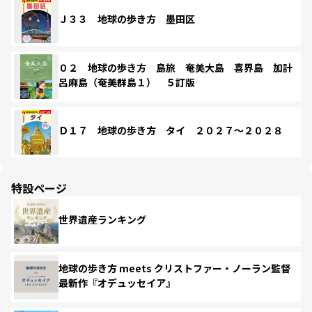
Ｊ３３ 地球の歩き方 墨田区
０２ 地球の歩き方 島旅 奄美大島 喜界島 加計
呂麻島（奄美群島１） ５訂版
Ｄ１７ 地球の歩き方 タイ ２０２７～２０２８
特設ページ
世界遺産ランキング
地球の歩き方 meets クリストファー・ノーラン監督
最新作『オデュッセイア』