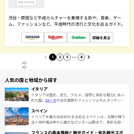
渋谷・原宿など平成カルチャーを象徴する街や、音楽、ゲー
ム、ファッションなど、平成時代の流行と文化を巡るガイド。
詳細を見る
…
1
2
3
8
AD
AD
人気の国と地域から探す
イタリア
イタリアは歴史、文化、グルメ、自然と多彩な魅力にあふ
れた国。
ローマ
の古代遺跡やフィレンツェのルネッサンス
美術、ヴェネツィアの運河など、歴史あるスポットはもち
スペイン
ろん、トスカーナの美しい田園風景やアマルフィ海岸の絶
景など、自然景観も見逃せない。観光の合間には、本場の
イベリア半島のほぼ80％を占めるスペインは、太陽が降り
ピザやパスタなど、絶品のイタリア料理を堪能することも
注ぐ地中海沿岸から雄大なピレネー山脈まで、多彩な自然
できる。朝目覚めてから夜眠るまで、すべての瞬間を楽し
と文化が詰まったヨーロッパ屈指の旅行先だ。多様な地域
フランスの基本情報と観光ガイド・有名観光スポ
ませてくれるイタリアで、忘れられない旅をしてみよう！
文化が根付くこの国では、情熱的なフラメンコ、熱気あふ