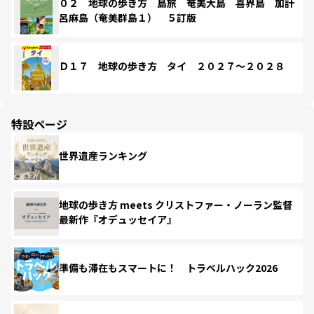
０２ 地球の歩き方 島旅 奄美大島 喜界島 加計
呂麻島（奄美群島１） ５訂版
Ｄ１７ 地球の歩き方 タイ ２０２７～２０２８
特設ページ
世界遺産ランキング
地球の歩き方 meets クリストファー・ノーラン監督
最新作『オデュッセイア』
準備も滞在もスマートに！ トラベルハック2026