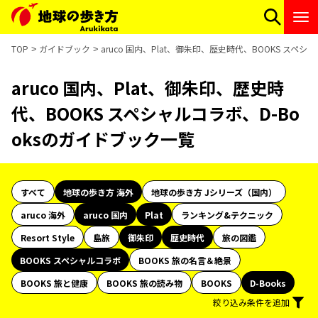
TOP
ガイドブック
aruco 国内、Plat、御朱印、歴史時代、BOOKS スペ
aruco 国内、Plat、御朱印、歴史時
代、BOOKS スペシャルコラボ、D-Bo
oksのガイドブック一覧
すべて
地球の歩き方 海外
地球の歩き方 Jシリーズ（国内）
aruco 海外
aruco 国内
Plat
ランキング&テクニック
Resort Style
島旅
御朱印
歴史時代
旅の図鑑
BOOKS スペシャルコラボ
BOOKS 旅の名言＆絶景
BOOKS 旅と健康
BOOKS 旅の読み物
BOOKS
D-Books
絞り込み条件を追加