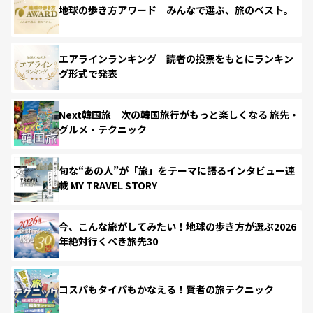
地球の歩き方アワード みんなで選ぶ、旅のベスト。
エアラインランキング 読者の投票をもとにランキン
グ形式で発表
Next韓国旅 次の韓国旅行がもっと楽しくなる 旅先・
グルメ・テクニック
旬な“あの人”が「旅」をテーマに語るインタビュー連
載 MY TRAVEL STORY
今、こんな旅がしてみたい！地球の歩き方が選ぶ2026
年絶対行くべき旅先30
コスパもタイパもかなえる！賢者の旅テクニック