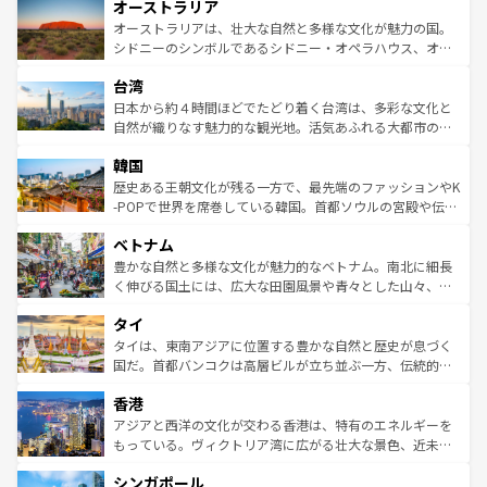
オーストラリア
部のニューオーリンズでは、音楽と美食が融合した独特の
ワイ島は見逃せない。また、定番の観光地といえばオアフ
文化が魅力。旅行者はアメリカの各地域で異なる魅力を楽
島だが、静かな自然を求めるならマウイ島やカウアイ島が
オーストラリアは、壮大な自然と多様な文化が魅力の国。
しみながら、その多様性と豊かな歴史を感じることができ
おすすめ。エメラルドグリーンに輝く海をはじめ、豊かな
シドニーのシンボルであるシドニー・オペラハウス、オー
るだろう。車でのロードトリップや列車の旅も、アメリカ
文化や歴史が息づいている。「アロハスピリット」と呼ば
ストラリア東海岸北部に広がる大サンゴ礁地帯グレートバ
ならではの贅沢な旅のスタイルだ。 なお、新着のアメリカ
台湾
れるおもてなしの心で訪れる人々を迎えてくれるハワイの
リアリーフや大陸中央部にそびえるウルル（エアーズロッ
情報は
コンテンツ一覧
を参照してほしい。
人々、おいしいローカルフードやハワイアンミュージッ
ク）、タスマニアの美しい原生林やケアンズの熱帯雨林な
日本から約４時間ほどでたどり着く台湾は、多彩な文化と
ク、伝統的なフラダンスなど、すべてがハワイの魅力を彩
ど、見どころがたくさん。また、カフェやワイン、オージ
自然が織りなす魅力的な観光地。活気あふれる大都市の台
っている。訪れるたびに新しい発見と感動が待っているハ
ービーフなどの食文化も豊かで、美味しいものであふれて
北やノスタルジックな町並みが人気な九份（ジォウフェ
ワイを、存分に味わってほしい。 なお、新着のハワイ情報
韓国
いる。アクティビティも充実しており、サーフィンやダイ
ン）、静ひつな山岳地帯である台湾東部など、都市の喧騒
は
コンテンツ一覧
を参照してほしい。
ビング、ハイキングなど、アウトドア好きにはたまらな
と山間の静けさが共存しており、訪れる人に新しい発見と
歴史ある王朝文化が残る一方で、最先端のファッションやK
い。オーストラリアの多彩な魅力を存分に味わいつくそ
驚きをもたらしてくれる。また、奥深い台湾の食文化も魅
-POPで世界を席巻している韓国。首都ソウルの宮殿や伝統
う。 なお、新着のオーストラリア情報は
コンテンツ一覧
を
力で、夜市などの屋台グルメから高級料理、ヘルシーで美
家屋が並ぶエリアでは韓国の歴史と文化に浸ることがで
参照してほしい。
ベトナム
容にもいいと評判のスイーツなど、バラエティ豊かな料理
き、地方に足を延ばせば四季折々の自然美を楽しむことが
が味わえる。 なお、新着の台湾情報は
コンテンツ一覧
を参
できる。そして、キムチや焼肉、絶品のストリートフード
豊かな自然と多様な文化が魅力的なベトナム。南北に細長
照してほしい。
まで、さまざまな韓国料理が待っている。夜には、韓国な
く伸びる国土には、広大な田園風景や青々とした山々、世
らではのナイトライフも堪能できる。あたたかいホスピタ
界遺産に登録された壮大な自然景観が点在し、都市部では
タイ
リティに包まれながら、韓国の多彩な魅力を心ゆくまで味
急速な発展と共に伝統が息づく。ハノイの古い町並みやホ
わってみてほしい。 なお、新着の韓国情報は
コンテンツ一
ーチミン市のフランス統治時代の建物も、独特の雰囲気を
タイは、東南アジアに位置する豊かな自然と歴史が息づく
覧
を参照してほしい。
醸し出している。また、バラエティの豊かさとおいしさで
国だ。首都バンコクは高層ビルが立ち並ぶ一方、伝統的な
世界中の食通を魅了してやまないベトナム料理も魅力のひ
寺院や市場がいたるところに点在し、古きよき文化と現代
香港
とつ。フォーやバインミー、ベトナムコーヒーなどは、ぜ
の活気が交差している。北部ではチェンマイなどの山岳地
ひ現地で味わいたい。どの地域を訪れてもあたたかい人々
帯で自然と触れ合い、南部ではプーケットやクラビの美し
アジアと西洋の文化が交わる香港は、特有のエネルギーを
が旅行者を迎えてくれるので、きっと忘れられない旅にな
いビーチでリゾート気分を楽しむことができる。タイ料理
もっている。ヴィクトリア湾に広がる壮大な景色、近未来
るはずだ。 なお、新着のベトナム情報は
コンテンツ一覧
を
は世界的に有名で、屋台から高級レストランまで味覚を刺
的なアートスポット、そして歴史と現代が融合した町並
参照してほしい。
シンガポール
激する。気候は一年中温暖で、どの季節にも異なる楽しみ
み、どこを訪れても感動するはず。観光スポットが密集し