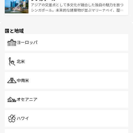
が待っている。親しみやすいタイの人々、仏教を中心とし
ており、効率よく見どころを回れるのも魅力。息をのむよ
アジアの交差点として多文化が融合した独自の魅力を放つ
た文化、そして多様な観光資源が、訪れる旅人を魅了し続
うな絶景から文化的な体験まで、香港を存分に楽しみ尽く
シンガポール。未来的な建築物が並ぶマリーナベイ、歴史
ける。 なお、新着のタイ情報は
コンテンツ一覧
を参照して
そう。 なお、新着の香港情報は
コンテンツ一覧
を参照して
と伝統を感じられるエスニックタウン、多数の緑豊かな公
ほしい。
ほしい。
園や自然保護区など、自然が調和した近代的な景観と文化
の多様性あふれるカラフルな町は、どこを歩いても新しい
国と地域
発見がある。さらに、治安のよさや充実した公共交通機関
も、旅行者にとっては魅力的なポイント。グルメも豊富
で、ホーカーズは地元の風情を楽しめる外せないスポット
ヨーロッパ
だ。訪れる人を飽きさせないシンガポールで、多様な魅力
を体感しよう。 なお、新着のシンガポール情報は
コンテン
ツ一覧
を参照してほしい。
北米
中南米
オセアニア
ハワイ