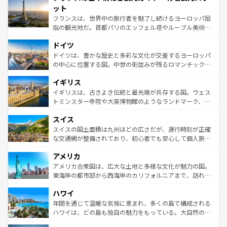
なお、新着のイタリア情報は
コンテンツ一覧
を参照してほ
れる闘牛、そして美味しいタパスが生活の一部となってい
ット
しい。
る。首都マドリードの洗練された雰囲気や、バルセロナの
フランスは、世界中の旅行者を魅了し続けるヨーロッパ屈
アートに溢れた街角から、地方では古代ローマ遺跡や中世
指の観光地だ。首都パリのエッフェル塔やルーブル美術館
の城塞都市、穏やかなビーチリゾートまで多彩な表情を見
といった象徴的なスポットから、田舎町の古風な美しさま
せる。地方によって風土や気候が異なるスペインはその個
ドイツ
で、幅広い魅力が詰まっている。華麗な宮殿、歴史的な大
性で訪れる人を魅了する。 なお、新着のスペイン情報は
コ
聖堂、美しいビーチ、そして豊かな自然が、訪れる者を心
ドイツは、豊かな歴史と多彩な文化が交差するヨーロッパ
ンテンツ一覧
を参照してほしい。
から魅了する。また、フランスは美食の国としても知ら
の中心に位置する国。中世の街並みが残るロマンチック街
れ、フランス料理はユネスコ無形文化遺産にも登録されて
道から、未来を先取りするようなモダンな都市まで多様な
イギリス
いる。シャンパンの発祥地であるランス、プロヴァンスの
顔を持つこの国は、どこを歩いても飽きることがない。ベ
香り高いラベンダー畑など、多彩な楽しみ方が可能だ。さ
ルリンの文化的活気、バイエルン州のアルプスの絶景、そ
イギリスは、古きよき伝統と最先端が共存する国。ウェス
らに、パリ以外の地域にも魅力が溢れており、どの街角に
してライン川沿いのワイン畑といった風景は必見。ビール
トミンスター寺院や大英博物館のようなランドマーク、歴
も豊かな歴史と文化が息づいている。パリ以外の個性あふ
とソーセージを味わいながら地元の人と過ごす楽しい時間
史ある大学都市、美しい丘陵地帯や牧歌的な風景など、エ
れる地方に足を運ぶとそれぞれで全く異なる文化を体験で
スイス
は、お酒好きな人にはぜひ体験してほしい。 なお、新着の
リアごとに異なる魅力がある。また、優雅なアフタヌーン
きるだろう。 なお、新着のフランス情報は
コンテンツ一覧
ドイツ情報は
コンテンツ一覧
を参照してほしい。
ティー、ビール好きにはたまらない英国パブ、サッカー観
スイスの国土面積は九州ほどの広さだが、運行時刻が正確
を参照してほしい。
戦など、本場だからこそできる体験も豊富。イギリスを旅
な交通網が整備されており、初心者でも安心して個人旅行
して楽しみつくそう。 なお、新着のイギリス情報は
コンテ
を楽しめる。日本同様に時刻表どおりの旅が可能だ。中世
アメリカ
ンツ一覧
を参照してほしい。
の建物がそのまま残る町や、スイスならではのユニークな
博物館もあり、アルプス観光だけでなく町歩きも満喫する
アメリカ合衆国は、広大な土地と多様な文化が魅力の国。
ことができる。国民の所得が高いため物価も高いが、旅行
東海岸の都市部から西海岸のカリフォルニアまで、訪れる
者向けの交通パス提供のサービスもあり、うまく活用すれ
場所ごとに異なる風景と体験が待っている。ニューヨーク
ハワイ
ば市内交通費無料で観光を楽しむこともできる。 なお、新
のような巨大都市は、観光、ショッピング、エンターテイ
着のスイス情報は
コンテンツ一覧
を参照してほしい。
ンメントが詰まった刺激的なスポットだ。一方、アメリカ
年間を通じて温暖な気候に恵まれ、多くの島で構成される
西部には大自然が広がり、グランドキャニオンやイエロー
ハワイは、どの島も独自の魅力をもっている。大自然の神
ストーン国立公園といった絶景が堪能できる。さらに、南
秘を感じたいなら、火山が生み出した壮大な景観を誇るハ