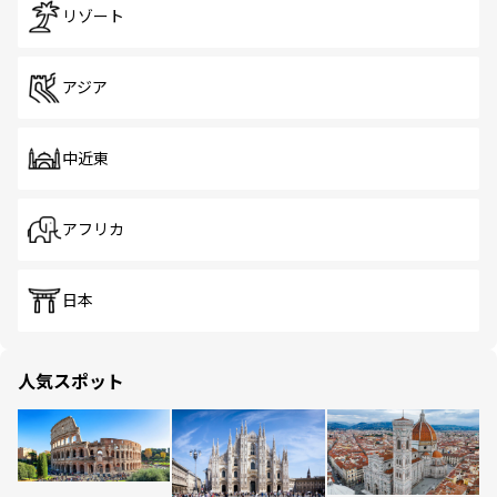
リゾート
アジア
中近東
アフリカ
日本
人気スポット