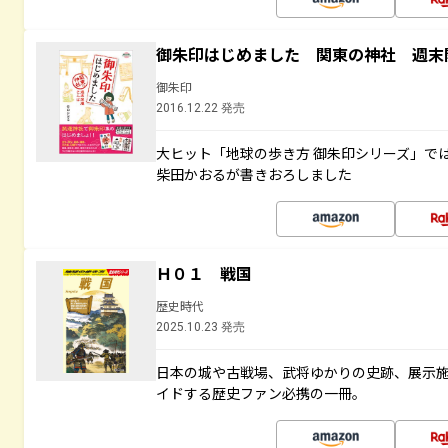
御朱印はじめました 関東の神社 週末
御朱印
2016.12.22 発売
大ヒット「地球の歩き方 御朱印シリーズ」で
柴田かおるが書きおろしました
Ｈ０１ 戦国
歴史時代
2025.10.23 発売
日本の城や古戦場、武将ゆかりの史跡、展示
イドする歴史ファン必携の一冊。