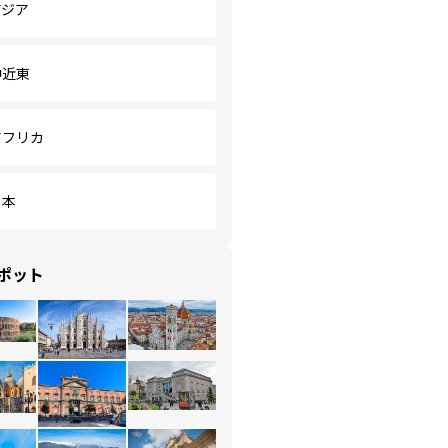
アジア
中近東
アフリカ
日本
ポット