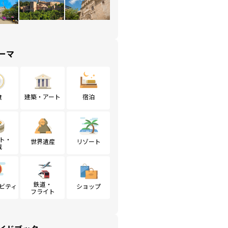
ーマ
食
建築・アート
宿泊
ト・
世界遺産
リゾート
戦
鉄道・
ビティ
ショップ
フライト