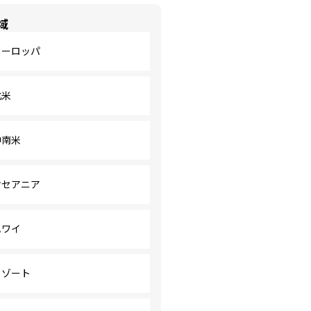
域
ヨーロッパ
北米
中南米
オセアニア
ハワイ
リゾート