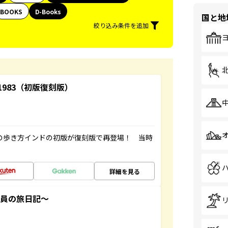
BOOKS
D-Books
国と地
絞り込み条件を追加
-1983（初版復刻版）
球の歩き方インドの初版が復刻版で再登場！ 当時
詳細を見る
社員の旅日記～