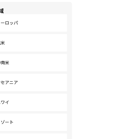
域
ヨーロッパ
北米
中南米
オセアニア
ハワイ
リゾート