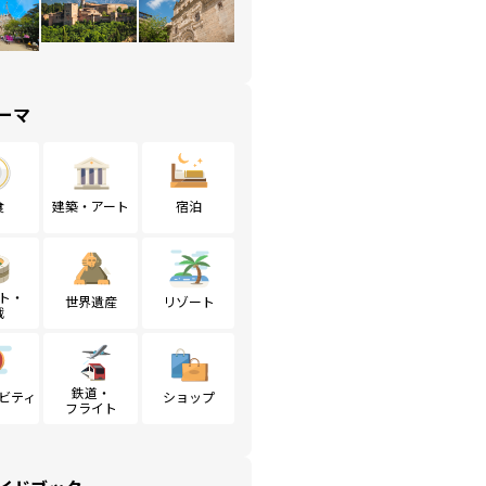
ーマ
食
建築・アート
宿泊
ト・
世界遺産
リゾート
戦
鉄道・
ビティ
ショップ
フライト