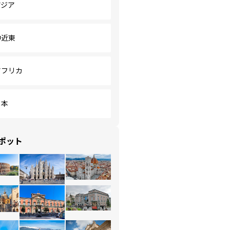
アジア
中近東
アフリカ
日本
ポット