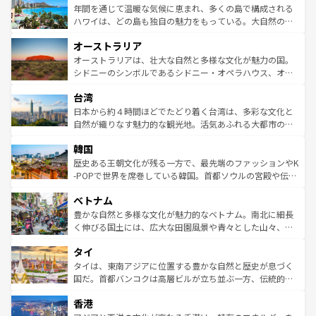
着のスイス情報は
コンテンツ一覧
を参照してほしい。
ンメントが詰まった刺激的なスポットだ。一方、アメリカ
年間を通じて温暖な気候に恵まれ、多くの島で構成される
西部には大自然が広がり、グランドキャニオンやイエロー
ハワイは、どの島も独自の魅力をもっている。大自然の神
ストーン国立公園といった絶景が堪能できる。さらに、南
秘を感じたいなら、火山が生み出した壮大な景観を誇るハ
オーストラリア
部のニューオーリンズでは、音楽と美食が融合した独特の
ワイ島は見逃せない。また、定番の観光地といえばオアフ
文化が魅力。旅行者はアメリカの各地域で異なる魅力を楽
島だが、静かな自然を求めるならマウイ島やカウアイ島が
オーストラリアは、壮大な自然と多様な文化が魅力の国。
しみながら、その多様性と豊かな歴史を感じることができ
おすすめ。エメラルドグリーンに輝く海をはじめ、豊かな
シドニーのシンボルであるシドニー・オペラハウス、オー
るだろう。車でのロードトリップや列車の旅も、アメリカ
文化や歴史が息づいている。「アロハスピリット」と呼ば
ストラリア東海岸北部に広がる大サンゴ礁地帯グレートバ
ならではの贅沢な旅のスタイルだ。 なお、新着のアメリカ
台湾
れるおもてなしの心で訪れる人々を迎えてくれるハワイの
リアリーフや大陸中央部にそびえるウルル（エアーズロッ
情報は
コンテンツ一覧
を参照してほしい。
人々、おいしいローカルフードやハワイアンミュージッ
ク）、タスマニアの美しい原生林やケアンズの熱帯雨林な
日本から約４時間ほどでたどり着く台湾は、多彩な文化と
ク、伝統的なフラダンスなど、すべてがハワイの魅力を彩
ど、見どころがたくさん。また、カフェやワイン、オージ
自然が織りなす魅力的な観光地。活気あふれる大都市の台
っている。訪れるたびに新しい発見と感動が待っているハ
ービーフなどの食文化も豊かで、美味しいものであふれて
北やノスタルジックな町並みが人気な九份（ジォウフェ
ワイを、存分に味わってほしい。 なお、新着のハワイ情報
韓国
いる。アクティビティも充実しており、サーフィンやダイ
ン）、静ひつな山岳地帯である台湾東部など、都市の喧騒
は
コンテンツ一覧
を参照してほしい。
ビング、ハイキングなど、アウトドア好きにはたまらな
と山間の静けさが共存しており、訪れる人に新しい発見と
歴史ある王朝文化が残る一方で、最先端のファッションやK
い。オーストラリアの多彩な魅力を存分に味わいつくそ
驚きをもたらしてくれる。また、奥深い台湾の食文化も魅
-POPで世界を席巻している韓国。首都ソウルの宮殿や伝統
う。 なお、新着のオーストラリア情報は
コンテンツ一覧
を
力で、夜市などの屋台グルメから高級料理、ヘルシーで美
家屋が並ぶエリアでは韓国の歴史と文化に浸ることがで
参照してほしい。
ベトナム
容にもいいと評判のスイーツなど、バラエティ豊かな料理
き、地方に足を延ばせば四季折々の自然美を楽しむことが
が味わえる。 なお、新着の台湾情報は
コンテンツ一覧
を参
できる。そして、キムチや焼肉、絶品のストリートフード
豊かな自然と多様な文化が魅力的なベトナム。南北に細長
照してほしい。
まで、さまざまな韓国料理が待っている。夜には、韓国な
く伸びる国土には、広大な田園風景や青々とした山々、世
らではのナイトライフも堪能できる。あたたかいホスピタ
界遺産に登録された壮大な自然景観が点在し、都市部では
タイ
リティに包まれながら、韓国の多彩な魅力を心ゆくまで味
急速な発展と共に伝統が息づく。ハノイの古い町並みやホ
わってみてほしい。 なお、新着の韓国情報は
コンテンツ一
ーチミン市のフランス統治時代の建物も、独特の雰囲気を
タイは、東南アジアに位置する豊かな自然と歴史が息づく
覧
を参照してほしい。
醸し出している。また、バラエティの豊かさとおいしさで
国だ。首都バンコクは高層ビルが立ち並ぶ一方、伝統的な
世界中の食通を魅了してやまないベトナム料理も魅力のひ
寺院や市場がいたるところに点在し、古きよき文化と現代
香港
とつ。フォーやバインミー、ベトナムコーヒーなどは、ぜ
の活気が交差している。北部ではチェンマイなどの山岳地
ひ現地で味わいたい。どの地域を訪れてもあたたかい人々