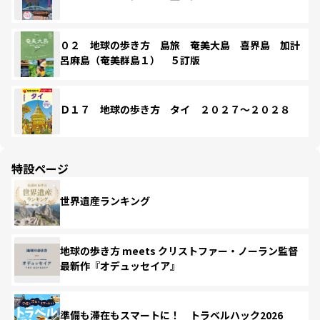
０２ 地球の歩き方 島旅 奄美大島 喜界島 加計
呂麻島（奄美群島１） ５訂版
Ｄ１７ 地球の歩き方 タイ ２０２７～２０２８
特設ページ
世界遺産ランキング
地球の歩き方 meets クリストファー・ノーラン監督
最新作『オデュッセイア』
準備も滞在もスマートに！ トラベルハック2026