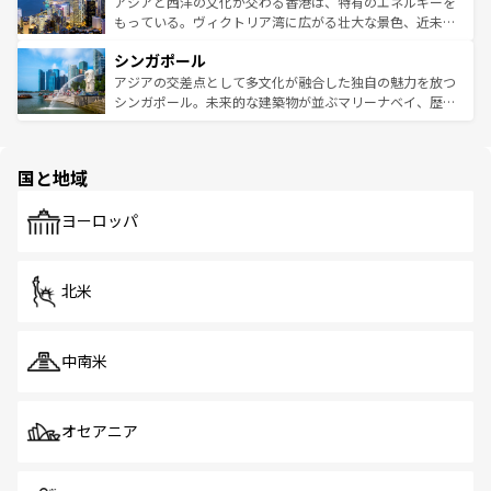
帯で自然と触れ合い、南部ではプーケットやクラビの美し
アジアと西洋の文化が交わる香港は、特有のエネルギーを
が旅行者を迎えてくれるので、きっと忘れられない旅にな
いビーチでリゾート気分を楽しむことができる。タイ料理
もっている。ヴィクトリア湾に広がる壮大な景色、近未来
るはずだ。 なお、新着のベトナム情報は
コンテンツ一覧
を
は世界的に有名で、屋台から高級レストランまで味覚を刺
的なアートスポット、そして歴史と現代が融合した町並
参照してほしい。
シンガポール
激する。気候は一年中温暖で、どの季節にも異なる楽しみ
み、どこを訪れても感動するはず。観光スポットが密集し
が待っている。親しみやすいタイの人々、仏教を中心とし
ており、効率よく見どころを回れるのも魅力。息をのむよ
アジアの交差点として多文化が融合した独自の魅力を放つ
た文化、そして多様な観光資源が、訪れる旅人を魅了し続
うな絶景から文化的な体験まで、香港を存分に楽しみ尽く
シンガポール。未来的な建築物が並ぶマリーナベイ、歴史
ける。 なお、新着のタイ情報は
コンテンツ一覧
を参照して
そう。 なお、新着の香港情報は
コンテンツ一覧
を参照して
と伝統を感じられるエスニックタウン、多数の緑豊かな公
ほしい。
ほしい。
園や自然保護区など、自然が調和した近代的な景観と文化
の多様性あふれるカラフルな町は、どこを歩いても新しい
国と地域
発見がある。さらに、治安のよさや充実した公共交通機関
も、旅行者にとっては魅力的なポイント。グルメも豊富
で、ホーカーズは地元の風情を楽しめる外せないスポット
ヨーロッパ
だ。訪れる人を飽きさせないシンガポールで、多様な魅力
を体感しよう。 なお、新着のシンガポール情報は
コンテン
ツ一覧
を参照してほしい。
北米
中南米
オセアニア