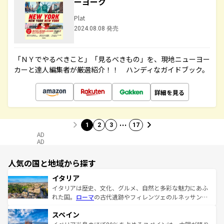
ーヨーク
Plat
2024.08.08 発売
「ＮＹでやるべきこと」「見るべきもの」を、現地ニューヨー
カーと達人編集者が厳選紹介！！ ハンディなガイドブック。
詳細を見る
…
1
2
3
17
AD
AD
人気の国と地域から探す
イタリア
イタリアは歴史、文化、グルメ、自然と多彩な魅力にあふ
れた国。
ローマ
の古代遺跡やフィレンツェのルネッサンス
美術、ヴェネツィアの運河など、歴史あるスポットはもち
スペイン
ろん、トスカーナの美しい田園風景やアマルフィ海岸の絶
景など、自然景観も見逃せない。観光の合間には、本場の