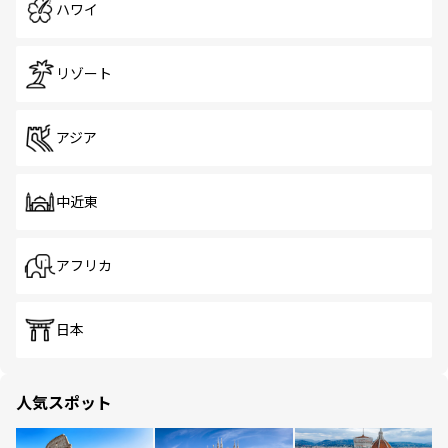
ハワイ
リゾート
アジア
中近東
アフリカ
日本
人気スポット