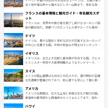
イベリア半島のほぼ80％を占めるスペインは、太陽が降り
ピザやパスタなど、絶品のイタリア料理を堪能することも
注ぐ地中海沿岸から雄大なピレネー山脈まで、多彩な自然
できる。朝目覚めてから夜眠るまで、すべての瞬間を楽し
と文化が詰まったヨーロッパ屈指の旅行先だ。多様な地域
フランスの基本情報と観光ガイド・有名観光スポ
ませてくれるイタリアで、忘れられない旅をしてみよう！
文化が根付くこの国では、情熱的なフラメンコ、熱気あふ
なお、新着のイタリア情報は
コンテンツ一覧
を参照してほ
れる闘牛、そして美味しいタパスが生活の一部となってい
ット
しい。
る。首都マドリードの洗練された雰囲気や、バルセロナの
フランスは、世界中の旅行者を魅了し続けるヨーロッパ屈
アートに溢れた街角から、地方では古代ローマ遺跡や中世
指の観光地だ。首都パリのエッフェル塔やルーブル美術館
の城塞都市、穏やかなビーチリゾートまで多彩な表情を見
といった象徴的なスポットから、田舎町の古風な美しさま
せる。地方によって風土や気候が異なるスペインはその個
ドイツ
で、幅広い魅力が詰まっている。華麗な宮殿、歴史的な大
性で訪れる人を魅了する。 なお、新着のスペイン情報は
コ
聖堂、美しいビーチ、そして豊かな自然が、訪れる者を心
ドイツは、豊かな歴史と多彩な文化が交差するヨーロッパ
ンテンツ一覧
を参照してほしい。
から魅了する。また、フランスは美食の国としても知ら
の中心に位置する国。中世の街並みが残るロマンチック街
れ、フランス料理はユネスコ無形文化遺産にも登録されて
道から、未来を先取りするようなモダンな都市まで多様な
イギリス
いる。シャンパンの発祥地であるランス、プロヴァンスの
顔を持つこの国は、どこを歩いても飽きることがない。ベ
香り高いラベンダー畑など、多彩な楽しみ方が可能だ。さ
ルリンの文化的活気、バイエルン州のアルプスの絶景、そ
イギリスは、古きよき伝統と最先端が共存する国。ウェス
らに、パリ以外の地域にも魅力が溢れており、どの街角に
してライン川沿いのワイン畑といった風景は必見。ビール
トミンスター寺院や大英博物館のようなランドマーク、歴
も豊かな歴史と文化が息づいている。パリ以外の個性あふ
とソーセージを味わいながら地元の人と過ごす楽しい時間
史ある大学都市、美しい丘陵地帯や牧歌的な風景など、エ
れる地方に足を運ぶとそれぞれで全く異なる文化を体験で
スイス
は、お酒好きな人にはぜひ体験してほしい。 なお、新着の
リアごとに異なる魅力がある。また、優雅なアフタヌーン
きるだろう。 なお、新着のフランス情報は
コンテンツ一覧
ドイツ情報は
コンテンツ一覧
を参照してほしい。
ティー、ビール好きにはたまらない英国パブ、サッカー観
スイスの国土面積は九州ほどの広さだが、運行時刻が正確
を参照してほしい。
戦など、本場だからこそできる体験も豊富。イギリスを旅
な交通網が整備されており、初心者でも安心して個人旅行
して楽しみつくそう。 なお、新着のイギリス情報は
コンテ
を楽しめる。日本同様に時刻表どおりの旅が可能だ。中世
アメリカ
ンツ一覧
を参照してほしい。
の建物がそのまま残る町や、スイスならではのユニークな
博物館もあり、アルプス観光だけでなく町歩きも満喫する
アメリカ合衆国は、広大な土地と多様な文化が魅力の国。
ことができる。国民の所得が高いため物価も高いが、旅行
東海岸の都市部から西海岸のカリフォルニアまで、訪れる
者向けの交通パス提供のサービスもあり、うまく活用すれ
場所ごとに異なる風景と体験が待っている。ニューヨーク
ハワイ
ば市内交通費無料で観光を楽しむこともできる。 なお、新
のような巨大都市は、観光、ショッピング、エンターテイ