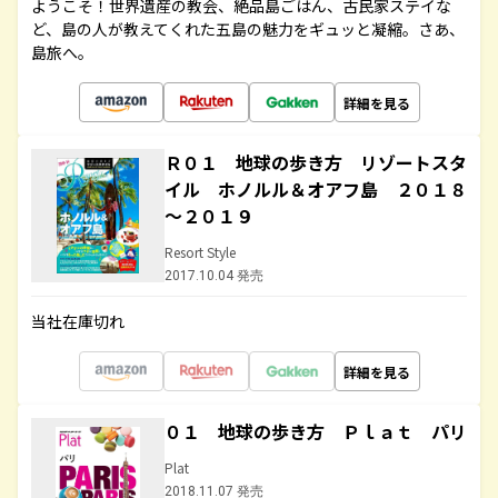
ようこそ！世界遺産の教会、絶品島ごはん、古民家ステイな
ど、島の人が教えてくれた五島の魅力をギュッと凝縮。さあ、
島旅へ。
詳細を見る
Ｒ０１ 地球の歩き方 リゾートスタ
イル ホノルル＆オアフ島 ２０１８
～２０１９
Resort Style
2017.10.04 発売
当社在庫切れ
詳細を見る
０１ 地球の歩き方 Ｐｌａｔ パリ
Plat
2018.11.07 発売