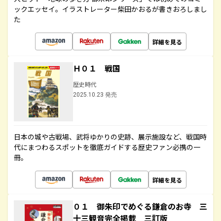
ックエッセイ。イラストレーター柴田かおるが書きおろしまし
た
詳細を見る
Ｈ０１ 戦国
歴史時代
2025.10.23 発売
日本の城や古戦場、武将ゆかりの史跡、展示施設など、戦国時
代にまつわるスポットを徹底ガイドする歴史ファン必携の一
冊。
詳細を見る
０１ 御朱印でめぐる鎌倉のお寺 三
十三観音完全掲載 三訂版