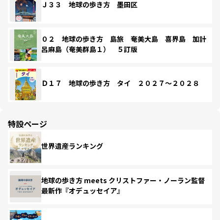
Ｊ３３ 地球の歩き方 墨田区
０２ 地球の歩き方 島旅 奄美大島 喜界島 加計
呂麻島（奄美群島１） ５訂版
Ｄ１７ 地球の歩き方 タイ ２０２７～２０２８
特設ページ
世界遺産ランキング
地球の歩き方 meets クリストファー・ノーラン監督
最新作『オデュッセイア』