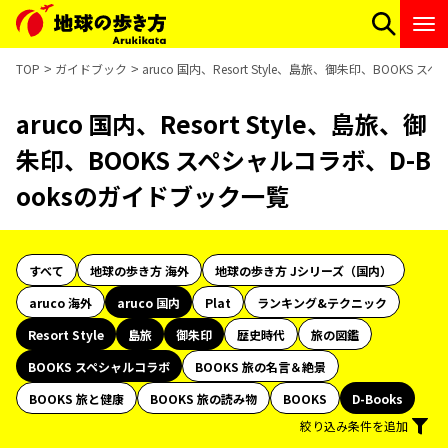
TOP
ガイドブック
aruco 国内、Resort Style、島旅、御朱印、BOOKS
aruco 国内、Resort Style、島旅、御
朱印、BOOKS スペシャルコラボ、D-B
ooksのガイドブック一覧
すべて
地球の歩き方 海外
地球の歩き方 Jシリーズ（国内）
aruco 海外
aruco 国内
Plat
ランキング&テクニック
Resort Style
島旅
御朱印
歴史時代
旅の図鑑
BOOKS スペシャルコラボ
BOOKS 旅の名言＆絶景
BOOKS 旅と健康
BOOKS 旅の読み物
BOOKS
D-Books
絞り込み条件を追加