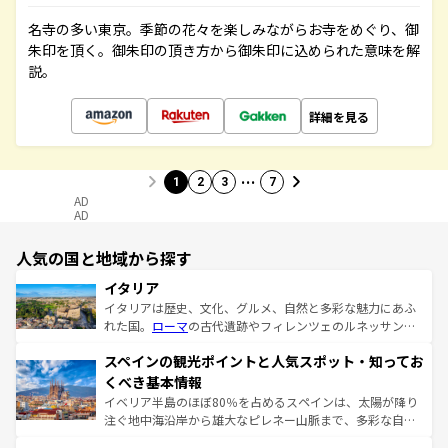
名寺の多い東京。季節の花々を楽しみながらお寺をめぐり、御
朱印を頂く。御朱印の頂き方から御朱印に込められた意味を解
説。
詳細を見る
…
1
2
3
7
AD
AD
人気の国と地域から探す
イタリア
イタリアは歴史、文化、グルメ、自然と多彩な魅力にあふ
れた国。
ローマ
の古代遺跡やフィレンツェのルネッサンス
美術、ヴェネツィアの運河など、歴史あるスポットはもち
スペインの観光ポイントと人気スポット・知ってお
ろん、トスカーナの美しい田園風景やアマルフィ海岸の絶
景など、自然景観も見逃せない。観光の合間には、本場の
くべき基本情報
ピザやパスタなど、絶品のイタリア料理を堪能することも
イベリア半島のほぼ80％を占めるスペインは、太陽が降り
できる。朝目覚めてから夜眠るまで、すべての瞬間を楽し
注ぐ地中海沿岸から雄大なピレネー山脈まで、多彩な自然
ませてくれるイタリアで、忘れられない旅をしてみよう！
と文化が詰まったヨーロッパ屈指の旅行先だ。多様な地域