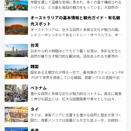
ンメントが詰まった刺激的なスポットだ。一方、アメリカ
年間を通じて温暖な気候に恵まれ、多くの島で構成される
西部には大自然が広がり、グランドキャニオンやイエロー
ハワイは、どの島も独自の魅力をもっている。大自然の神
ストーン国立公園といった絶景が堪能できる。さらに、南
秘を感じたいなら、火山が生み出した壮大な景観を誇るハ
オーストラリアの基本情報と観光ガイド・有名観
部のニューオーリンズでは、音楽と美食が融合した独特の
ワイ島は見逃せない。また、定番の観光地といえばオアフ
文化が魅力。旅行者はアメリカの各地域で異なる魅力を楽
島だが、静かな自然を求めるならマウイ島やカウアイ島が
光スポット
しみながら、その多様性と豊かな歴史を感じることができ
おすすめ。エメラルドグリーンに輝く海をはじめ、豊かな
オーストラリアは、壮大な自然と多様な文化が魅力の国。
るだろう。車でのロードトリップや列車の旅も、アメリカ
文化や歴史が息づいている。「アロハスピリット」と呼ば
シドニーのシンボルであるシドニー・オペラハウス、オー
ならではの贅沢な旅のスタイルだ。 なお、新着のアメリカ
れるおもてなしの心で訪れる人々を迎えてくれるハワイの
ストラリア東海岸北部に広がる大サンゴ礁地帯グレートバ
情報は
コンテンツ一覧
を参照してほしい。
人々、おいしいローカルフードやハワイアンミュージッ
台湾
リアリーフや大陸中央部にそびえるウルル（エアーズロッ
ク、伝統的なフラダンスなど、すべてがハワイの魅力を彩
ク）、タスマニアの美しい原生林やケアンズの熱帯雨林な
日本から約４時間ほどでたどり着く台湾は、多彩な文化と
っている。訪れるたびに新しい発見と感動が待っているハ
ど、見どころがたくさん。また、カフェやワイン、オージ
自然が織りなす魅力的な観光地。活気あふれる大都市の台
ワイを、存分に味わってほしい。 なお、新着のハワイ情報
ービーフなどの食文化も豊かで、美味しいものであふれて
北やノスタルジックな町並みが人気な九份（ジォウフェ
は
コンテンツ一覧
を参照してほしい。
韓国
いる。アクティビティも充実しており、サーフィンやダイ
ン）、静ひつな山岳地帯である台湾東部など、都市の喧騒
ビング、ハイキングなど、アウトドア好きにはたまらな
と山間の静けさが共存しており、訪れる人に新しい発見と
歴史ある王朝文化が残る一方で、最先端のファッションやK
い。オーストラリアの多彩な魅力を存分に味わいつくそ
驚きをもたらしてくれる。また、奥深い台湾の食文化も魅
-POPで世界を席巻している韓国。首都ソウルの宮殿や伝統
う。 なお、新着のオーストラリア情報は
コンテンツ一覧
を
力で、夜市などの屋台グルメから高級料理、ヘルシーで美
家屋が並ぶエリアでは韓国の歴史と文化に浸ることがで
参照してほしい。
ベトナム
容にもいいと評判のスイーツなど、バラエティ豊かな料理
き、地方に足を延ばせば四季折々の自然美を楽しむことが
が味わえる。 なお、新着の台湾情報は
コンテンツ一覧
を参
できる。そして、キムチや焼肉、絶品のストリートフード
豊かな自然と多様な文化が魅力的なベトナム。南北に細長
照してほしい。
まで、さまざまな韓国料理が待っている。夜には、韓国な
く伸びる国土には、広大な田園風景や青々とした山々、世
らではのナイトライフも堪能できる。あたたかいホスピタ
界遺産に登録された壮大な自然景観が点在し、都市部では
タイ
リティに包まれながら、韓国の多彩な魅力を心ゆくまで味
急速な発展と共に伝統が息づく。ハノイの古い町並みやホ
わってみてほしい。 なお、新着の韓国情報は
コンテンツ一
ーチミン市のフランス統治時代の建物も、独特の雰囲気を
タイは、東南アジアに位置する豊かな自然と歴史が息づく
覧
を参照してほしい。
醸し出している。また、バラエティの豊かさとおいしさで
国だ。首都バンコクは高層ビルが立ち並ぶ一方、伝統的な
世界中の食通を魅了してやまないベトナム料理も魅力のひ
寺院や市場がいたるところに点在し、古きよき文化と現代
香港
とつ。フォーやバインミー、ベトナムコーヒーなどは、ぜ
の活気が交差している。北部ではチェンマイなどの山岳地