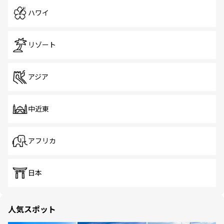
ハワイ
リゾート
アジア
中近東
アフリカ
日本
人気スポット