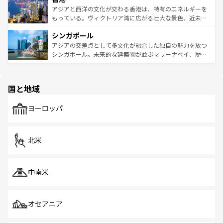
ひ現地で味わいたい。どの地域を訪れてもあたたかい人々
帯で自然と触れ合い、南部ではプーケットやクラビの美し
アジアと西洋の文化が交わる香港は、特有のエネルギーを
が旅行者を迎えてくれるので、きっと忘れられない旅にな
いビーチでリゾート気分を楽しむことができる。タイ料理
もっている。ヴィクトリア湾に広がる壮大な景色、近未来
るはずだ。 なお、新着のベトナム情報は
コンテンツ一覧
を
は世界的に有名で、屋台から高級レストランまで味覚を刺
的なアートスポット、そして歴史と現代が融合した町並
参照してほしい。
シンガポール
激する。気候は一年中温暖で、どの季節にも異なる楽しみ
み、どこを訪れても感動するはず。観光スポットが密集し
が待っている。親しみやすいタイの人々、仏教を中心とし
ており、効率よく見どころを回れるのも魅力。息をのむよ
アジアの交差点として多文化が融合した独自の魅力を放つ
た文化、そして多様な観光資源が、訪れる旅人を魅了し続
うな絶景から文化的な体験まで、香港を存分に楽しみ尽く
シンガポール。未来的な建築物が並ぶマリーナベイ、歴史
ける。 なお、新着のタイ情報は
コンテンツ一覧
を参照して
そう。 なお、新着の香港情報は
コンテンツ一覧
を参照して
と伝統を感じられるエスニックタウン、多数の緑豊かな公
ほしい。
ほしい。
園や自然保護区など、自然が調和した近代的な景観と文化
の多様性あふれるカラフルな町は、どこを歩いても新しい
国と地域
発見がある。さらに、治安のよさや充実した公共交通機関
も、旅行者にとっては魅力的なポイント。グルメも豊富
で、ホーカーズは地元の風情を楽しめる外せないスポット
ヨーロッパ
だ。訪れる人を飽きさせないシンガポールで、多様な魅力
を体感しよう。 なお、新着のシンガポール情報は
コンテン
ツ一覧
を参照してほしい。
北米
中南米
オセアニア