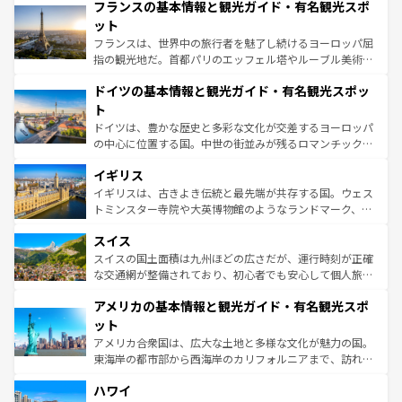
なお、新着のイタリア情報は
コンテンツ一覧
を参照してほ
フランスの基本情報と観光ガイド・有名観光スポ
文化が根付くこの国では、情熱的なフラメンコ、熱気あふ
しい。
れる闘牛、そして美味しいタパスが生活の一部となってい
ット
る。首都マドリードの洗練された雰囲気や、バルセロナの
フランスは、世界中の旅行者を魅了し続けるヨーロッパ屈
アートに溢れた街角から、地方では古代ローマ遺跡や中世
指の観光地だ。首都パリのエッフェル塔やルーブル美術館
の城塞都市、穏やかなビーチリゾートまで多彩な表情を見
といった象徴的なスポットから、田舎町の古風な美しさま
せる。地方によって風土や気候が異なるスペインはその個
ドイツの基本情報と観光ガイド・有名観光スポッ
で、幅広い魅力が詰まっている。華麗な宮殿、歴史的な大
性で訪れる人を魅了する。 なお、新着のスペイン情報は
コ
聖堂、美しいビーチ、そして豊かな自然が、訪れる者を心
ト
ンテンツ一覧
を参照してほしい。
から魅了する。また、フランスは美食の国としても知ら
ドイツは、豊かな歴史と多彩な文化が交差するヨーロッパ
れ、フランス料理はユネスコ無形文化遺産にも登録されて
の中心に位置する国。中世の街並みが残るロマンチック街
いる。シャンパンの発祥地であるランス、プロヴァンスの
道から、未来を先取りするようなモダンな都市まで多様な
香り高いラベンダー畑など、多彩な楽しみ方が可能だ。さ
イギリス
顔を持つこの国は、どこを歩いても飽きることがない。ベ
らに、パリ以外の地域にも魅力が溢れており、どの街角に
ルリンの文化的活気、バイエルン州のアルプスの絶景、そ
イギリスは、古きよき伝統と最先端が共存する国。ウェス
も豊かな歴史と文化が息づいている。パリ以外の個性あふ
してライン川沿いのワイン畑といった風景は必見。ビール
トミンスター寺院や大英博物館のようなランドマーク、歴
れる地方に足を運ぶとそれぞれで全く異なる文化を体験で
とソーセージを味わいながら地元の人と過ごす楽しい時間
史ある大学都市、美しい丘陵地帯や牧歌的な風景など、エ
きるだろう。 なお、新着のフランス情報は
コンテンツ一覧
スイス
は、お酒好きな人にはぜひ体験してほしい。 なお、新着の
リアごとに異なる魅力がある。また、優雅なアフタヌーン
を参照してほしい。
ドイツ情報は
コンテンツ一覧
を参照してほしい。
ティー、ビール好きにはたまらない英国パブ、サッカー観
スイスの国土面積は九州ほどの広さだが、運行時刻が正確
戦など、本場だからこそできる体験も豊富。イギリスを旅
な交通網が整備されており、初心者でも安心して個人旅行
して楽しみつくそう。 なお、新着のイギリス情報は
コンテ
を楽しめる。日本同様に時刻表どおりの旅が可能だ。中世
アメリカの基本情報と観光ガイド・有名観光スポ
ンツ一覧
を参照してほしい。
の建物がそのまま残る町や、スイスならではのユニークな
博物館もあり、アルプス観光だけでなく町歩きも満喫する
ット
ことができる。国民の所得が高いため物価も高いが、旅行
アメリカ合衆国は、広大な土地と多様な文化が魅力の国。
者向けの交通パス提供のサービスもあり、うまく活用すれ
東海岸の都市部から西海岸のカリフォルニアまで、訪れる
ば市内交通費無料で観光を楽しむこともできる。 なお、新
場所ごとに異なる風景と体験が待っている。ニューヨーク
着のスイス情報は
コンテンツ一覧
を参照してほしい。
ハワイ
のような巨大都市は、観光、ショッピング、エンターテイ