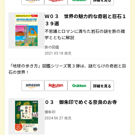
Ｗ０３ 世界の魅力的な奇岩と巨石１
３９選
不思議とロマンに満ちた岩石の謎を旅の雑
学とともに解説
旅の図鑑
2021.03.18 発売
「地球の歩き方」図鑑シリーズ第３弾は、謎だらけの奇岩と巨
石の世界！
詳細を見る
０３ 御朱印でめぐる奈良のお寺
御朱印
2024.06.27 発売