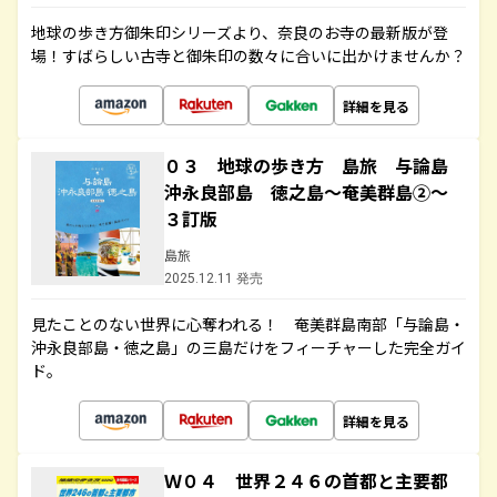
地球の歩き方御朱印シリーズより、奈良のお寺の最新版が登
場！すばらしい古寺と御朱印の数々に合いに出かけませんか？
詳細を見る
０３ 地球の歩き方 島旅 与論島
沖永良部島 徳之島～奄美群島②～
３訂版
島旅
2025.12.11 発売
見たことのない世界に心奪われる！ 奄美群島南部「与論島・
沖永良部島・徳之島」の三島だけをフィーチャーした完全ガイ
ド。
詳細を見る
Ｗ０４ 世界２４６の首都と主要都