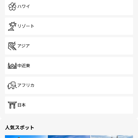
ハワイ
リゾート
アジア
中近東
アフリカ
日本
人気スポット