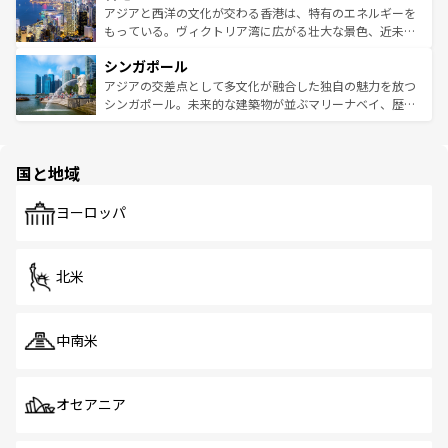
ひ現地で味わいたい。どの地域を訪れてもあたたかい人々
帯で自然と触れ合い、南部ではプーケットやクラビの美し
アジアと西洋の文化が交わる香港は、特有のエネルギーを
が旅行者を迎えてくれるので、きっと忘れられない旅にな
いビーチでリゾート気分を楽しむことができる。タイ料理
もっている。ヴィクトリア湾に広がる壮大な景色、近未来
るはずだ。 なお、新着のベトナム情報は
コンテンツ一覧
を
は世界的に有名で、屋台から高級レストランまで味覚を刺
的なアートスポット、そして歴史と現代が融合した町並
参照してほしい。
シンガポール
激する。気候は一年中温暖で、どの季節にも異なる楽しみ
み、どこを訪れても感動するはず。観光スポットが密集し
が待っている。親しみやすいタイの人々、仏教を中心とし
ており、効率よく見どころを回れるのも魅力。息をのむよ
アジアの交差点として多文化が融合した独自の魅力を放つ
た文化、そして多様な観光資源が、訪れる旅人を魅了し続
うな絶景から文化的な体験まで、香港を存分に楽しみ尽く
シンガポール。未来的な建築物が並ぶマリーナベイ、歴史
ける。 なお、新着のタイ情報は
コンテンツ一覧
を参照して
そう。 なお、新着の香港情報は
コンテンツ一覧
を参照して
と伝統を感じられるエスニックタウン、多数の緑豊かな公
ほしい。
ほしい。
園や自然保護区など、自然が調和した近代的な景観と文化
の多様性あふれるカラフルな町は、どこを歩いても新しい
国と地域
発見がある。さらに、治安のよさや充実した公共交通機関
も、旅行者にとっては魅力的なポイント。グルメも豊富
で、ホーカーズは地元の風情を楽しめる外せないスポット
ヨーロッパ
だ。訪れる人を飽きさせないシンガポールで、多様な魅力
を体感しよう。 なお、新着のシンガポール情報は
コンテン
ツ一覧
を参照してほしい。
北米
中南米
オセアニア