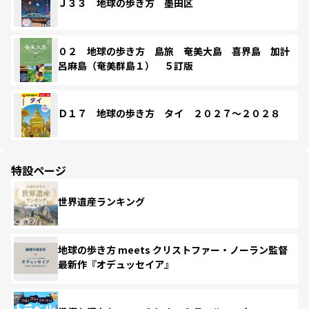
Ｊ３３ 地球の歩き方 墨田区
０２ 地球の歩き方 島旅 奄美大島 喜界島 加計
呂麻島（奄美群島１） ５訂版
Ｄ１７ 地球の歩き方 タイ ２０２７～２０２８
特設ページ
世界遺産ランキング
地球の歩き方 meets クリストファー・ノーラン監督
最新作『オデュッセイア』