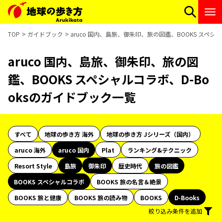
TOP
ガイドブック
aruco 国内、島旅、御朱印、旅の図鑑、BOOKS スペシ
aruco 国内、島旅、御朱印、旅の図
鑑、BOOKS スペシャルコラボ、D-Bo
oksのガイドブック一覧
すべて
地球の歩き方 海外
地球の歩き方 Jシリーズ（国内）
aruco 海外
aruco 国内
Plat
ランキング&テクニック
Resort Style
島旅
御朱印
歴史時代
旅の図鑑
BOOKS スペシャルコラボ
BOOKS 旅の名言＆絶景
BOOKS 旅と健康
BOOKS 旅の読み物
BOOKS
D-Books
絞り込み条件を追加