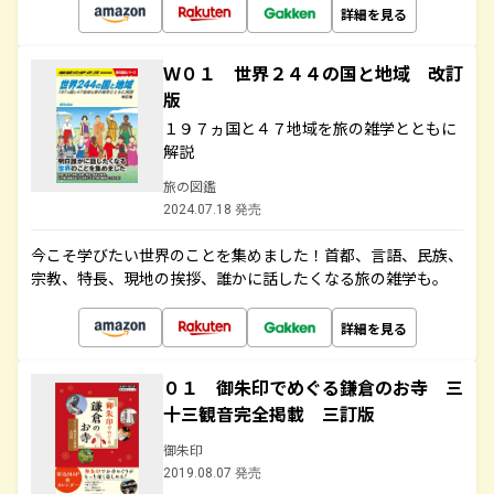
詳細を見る
Ｗ０１ 世界２４４の国と地域 改訂
版
１９７ヵ国と４７地域を旅の雑学とともに
解説
旅の図鑑
2024.07.18 発売
今こそ学びたい世界のことを集めました！首都、言語、民族、
宗教、特長、現地の挨拶、誰かに話したくなる旅の雑学も。
詳細を見る
０１ 御朱印でめぐる鎌倉のお寺 三
十三観音完全掲載 三訂版
御朱印
2019.08.07 発売