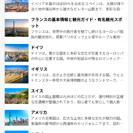
景など、自然景観も見逃せない。観光の合間には、本場の
イベリア半島のほぼ80％を占めるスペインは、太陽が降り
ピザやパスタなど、絶品のイタリア料理を堪能することも
注ぐ地中海沿岸から雄大なピレネー山脈まで、多彩な自然
できる。朝目覚めてから夜眠るまで、すべての瞬間を楽し
と文化が詰まったヨーロッパ屈指の旅行先だ。多様な地域
フランスの基本情報と観光ガイド・有名観光スポ
ませてくれるイタリアで、忘れられない旅をしてみよう！
文化が根付くこの国では、情熱的なフラメンコ、熱気あふ
なお、新着のイタリア情報は
コンテンツ一覧
を参照してほ
れる闘牛、そして美味しいタパスが生活の一部となってい
ット
しい。
る。首都マドリードの洗練された雰囲気や、バルセロナの
フランスは、世界中の旅行者を魅了し続けるヨーロッパ屈
アートに溢れた街角から、地方では古代ローマ遺跡や中世
指の観光地だ。首都パリのエッフェル塔やルーブル美術館
の城塞都市、穏やかなビーチリゾートまで多彩な表情を見
といった象徴的なスポットから、田舎町の古風な美しさま
せる。地方によって風土や気候が異なるスペインはその個
ドイツ
で、幅広い魅力が詰まっている。華麗な宮殿、歴史的な大
性で訪れる人を魅了する。 なお、新着のスペイン情報は
コ
聖堂、美しいビーチ、そして豊かな自然が、訪れる者を心
ドイツは、豊かな歴史と多彩な文化が交差するヨーロッパ
ンテンツ一覧
を参照してほしい。
から魅了する。また、フランスは美食の国としても知ら
の中心に位置する国。中世の街並みが残るロマンチック街
れ、フランス料理はユネスコ無形文化遺産にも登録されて
道から、未来を先取りするようなモダンな都市まで多様な
イギリス
いる。シャンパンの発祥地であるランス、プロヴァンスの
顔を持つこの国は、どこを歩いても飽きることがない。ベ
香り高いラベンダー畑など、多彩な楽しみ方が可能だ。さ
ルリンの文化的活気、バイエルン州のアルプスの絶景、そ
イギリスは、古きよき伝統と最先端が共存する国。ウェス
らに、パリ以外の地域にも魅力が溢れており、どの街角に
してライン川沿いのワイン畑といった風景は必見。ビール
トミンスター寺院や大英博物館のようなランドマーク、歴
も豊かな歴史と文化が息づいている。パリ以外の個性あふ
とソーセージを味わいながら地元の人と過ごす楽しい時間
史ある大学都市、美しい丘陵地帯や牧歌的な風景など、エ
れる地方に足を運ぶとそれぞれで全く異なる文化を体験で
スイス
は、お酒好きな人にはぜひ体験してほしい。 なお、新着の
リアごとに異なる魅力がある。また、優雅なアフタヌーン
きるだろう。 なお、新着のフランス情報は
コンテンツ一覧
ドイツ情報は
コンテンツ一覧
を参照してほしい。
ティー、ビール好きにはたまらない英国パブ、サッカー観
スイスの国土面積は九州ほどの広さだが、運行時刻が正確
を参照してほしい。
戦など、本場だからこそできる体験も豊富。イギリスを旅
な交通網が整備されており、初心者でも安心して個人旅行
して楽しみつくそう。 なお、新着のイギリス情報は
コンテ
を楽しめる。日本同様に時刻表どおりの旅が可能だ。中世
アメリカ
ンツ一覧
を参照してほしい。
の建物がそのまま残る町や、スイスならではのユニークな
博物館もあり、アルプス観光だけでなく町歩きも満喫する
アメリカ合衆国は、広大な土地と多様な文化が魅力の国。
ことができる。国民の所得が高いため物価も高いが、旅行
東海岸の都市部から西海岸のカリフォルニアまで、訪れる
者向けの交通パス提供のサービスもあり、うまく活用すれ
場所ごとに異なる風景と体験が待っている。ニューヨーク