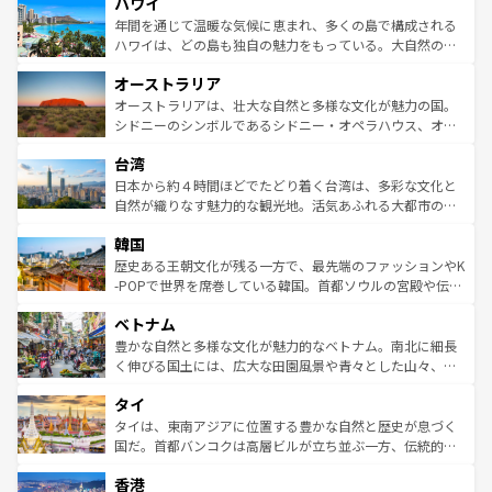
ハワイ
ば市内交通費無料で観光を楽しむこともできる。 なお、新
のような巨大都市は、観光、ショッピング、エンターテイ
着のスイス情報は
コンテンツ一覧
を参照してほしい。
ンメントが詰まった刺激的なスポットだ。一方、アメリカ
年間を通じて温暖な気候に恵まれ、多くの島で構成される
西部には大自然が広がり、グランドキャニオンやイエロー
ハワイは、どの島も独自の魅力をもっている。大自然の神
ストーン国立公園といった絶景が堪能できる。さらに、南
秘を感じたいなら、火山が生み出した壮大な景観を誇るハ
オーストラリア
部のニューオーリンズでは、音楽と美食が融合した独特の
ワイ島は見逃せない。また、定番の観光地といえばオアフ
文化が魅力。旅行者はアメリカの各地域で異なる魅力を楽
島だが、静かな自然を求めるならマウイ島やカウアイ島が
オーストラリアは、壮大な自然と多様な文化が魅力の国。
しみながら、その多様性と豊かな歴史を感じることができ
おすすめ。エメラルドグリーンに輝く海をはじめ、豊かな
シドニーのシンボルであるシドニー・オペラハウス、オー
るだろう。車でのロードトリップや列車の旅も、アメリカ
文化や歴史が息づいている。「アロハスピリット」と呼ば
ストラリア東海岸北部に広がる大サンゴ礁地帯グレートバ
ならではの贅沢な旅のスタイルだ。 なお、新着のアメリカ
台湾
れるおもてなしの心で訪れる人々を迎えてくれるハワイの
リアリーフや大陸中央部にそびえるウルル（エアーズロッ
情報は
コンテンツ一覧
を参照してほしい。
人々、おいしいローカルフードやハワイアンミュージッ
ク）、タスマニアの美しい原生林やケアンズの熱帯雨林な
日本から約４時間ほどでたどり着く台湾は、多彩な文化と
ク、伝統的なフラダンスなど、すべてがハワイの魅力を彩
ど、見どころがたくさん。また、カフェやワイン、オージ
自然が織りなす魅力的な観光地。活気あふれる大都市の台
っている。訪れるたびに新しい発見と感動が待っているハ
ービーフなどの食文化も豊かで、美味しいものであふれて
北やノスタルジックな町並みが人気な九份（ジォウフェ
ワイを、存分に味わってほしい。 なお、新着のハワイ情報
韓国
いる。アクティビティも充実しており、サーフィンやダイ
ン）、静ひつな山岳地帯である台湾東部など、都市の喧騒
は
コンテンツ一覧
を参照してほしい。
ビング、ハイキングなど、アウトドア好きにはたまらな
と山間の静けさが共存しており、訪れる人に新しい発見と
歴史ある王朝文化が残る一方で、最先端のファッションやK
い。オーストラリアの多彩な魅力を存分に味わいつくそ
驚きをもたらしてくれる。また、奥深い台湾の食文化も魅
-POPで世界を席巻している韓国。首都ソウルの宮殿や伝統
う。 なお、新着のオーストラリア情報は
コンテンツ一覧
を
力で、夜市などの屋台グルメから高級料理、ヘルシーで美
家屋が並ぶエリアでは韓国の歴史と文化に浸ることがで
参照してほしい。
ベトナム
容にもいいと評判のスイーツなど、バラエティ豊かな料理
き、地方に足を延ばせば四季折々の自然美を楽しむことが
が味わえる。 なお、新着の台湾情報は
コンテンツ一覧
を参
できる。そして、キムチや焼肉、絶品のストリートフード
豊かな自然と多様な文化が魅力的なベトナム。南北に細長
照してほしい。
まで、さまざまな韓国料理が待っている。夜には、韓国な
く伸びる国土には、広大な田園風景や青々とした山々、世
らではのナイトライフも堪能できる。あたたかいホスピタ
界遺産に登録された壮大な自然景観が点在し、都市部では
タイ
リティに包まれながら、韓国の多彩な魅力を心ゆくまで味
急速な発展と共に伝統が息づく。ハノイの古い町並みやホ
わってみてほしい。 なお、新着の韓国情報は
コンテンツ一
ーチミン市のフランス統治時代の建物も、独特の雰囲気を
タイは、東南アジアに位置する豊かな自然と歴史が息づく
覧
を参照してほしい。
醸し出している。また、バラエティの豊かさとおいしさで
国だ。首都バンコクは高層ビルが立ち並ぶ一方、伝統的な
世界中の食通を魅了してやまないベトナム料理も魅力のひ
寺院や市場がいたるところに点在し、古きよき文化と現代
香港
とつ。フォーやバインミー、ベトナムコーヒーなどは、ぜ
の活気が交差している。北部ではチェンマイなどの山岳地