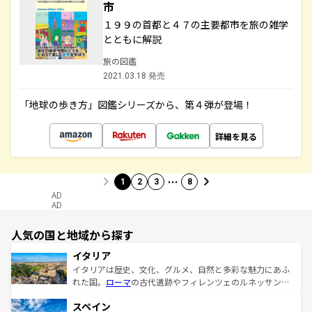
市
１９９の首都と４７の主要都市を旅の雑学
とともに解説
旅の図鑑
2021.03.18 発売
「地球の歩き方」図鑑シリーズから、第４弾が登場！
詳細を見る
…
1
2
3
8
AD
AD
人気の国と地域から探す
イタリア
イタリアは歴史、文化、グルメ、自然と多彩な魅力にあふ
れた国。
ローマ
の古代遺跡やフィレンツェのルネッサンス
美術、ヴェネツィアの運河など、歴史あるスポットはもち
スペイン
ろん、トスカーナの美しい田園風景やアマルフィ海岸の絶