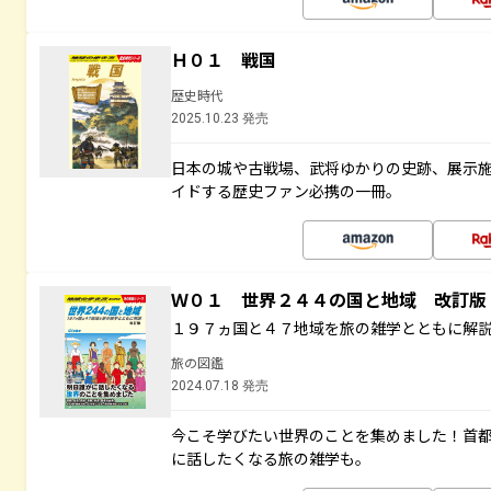
Ｈ０１ 戦国
歴史時代
2025.10.23 発売
日本の城や古戦場、武将ゆかりの史跡、展示
イドする歴史ファン必携の一冊。
Ｗ０１ 世界２４４の国と地域 改訂版
１９７ヵ国と４７地域を旅の雑学とともに解
旅の図鑑
2024.07.18 発売
今こそ学びたい世界のことを集めました！首
に話したくなる旅の雑学も。