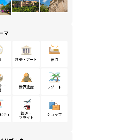
ーマ
食
建築・アート
宿泊
ト・
世界遺産
リゾート
戦
鉄道・
ビティ
ショップ
フライト