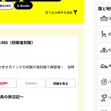
BOOKS
D-Books
国と地
絞り込み条件を追加
-1983（初版復刻版）
球の歩き方インドの初版が復刻版で再登場！ 当時
詳細を見る
社員の旅日記～