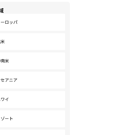
域
ヨーロッパ
北米
中南米
オセアニア
ハワイ
リゾート