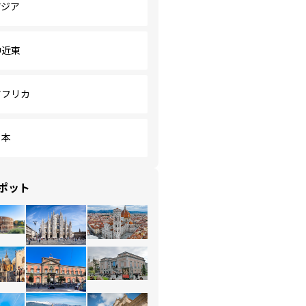
アジア
中近東
アフリカ
日本
ポット