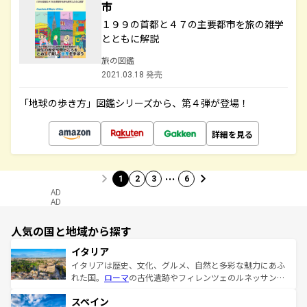
市
１９９の首都と４７の主要都市を旅の雑学
とともに解説
旅の図鑑
2021.03.18 発売
「地球の歩き方」図鑑シリーズから、第４弾が登場！
詳細を見る
…
1
2
3
6
AD
AD
人気の国と地域から探す
イタリア
イタリアは歴史、文化、グルメ、自然と多彩な魅力にあふ
れた国。
ローマ
の古代遺跡やフィレンツェのルネッサンス
美術、ヴェネツィアの運河など、歴史あるスポットはもち
スペイン
ろん、トスカーナの美しい田園風景やアマルフィ海岸の絶