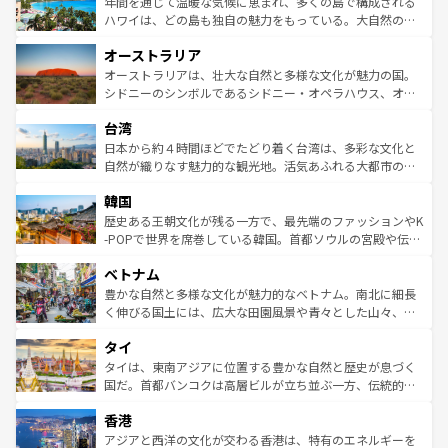
ンメントが詰まった刺激的なスポットだ。一方、アメリカ
年間を通じて温暖な気候に恵まれ、多くの島で構成される
西部には大自然が広がり、グランドキャニオンやイエロー
ハワイは、どの島も独自の魅力をもっている。大自然の神
ストーン国立公園といった絶景が堪能できる。さらに、南
秘を感じたいなら、火山が生み出した壮大な景観を誇るハ
オーストラリア
部のニューオーリンズでは、音楽と美食が融合した独特の
ワイ島は見逃せない。また、定番の観光地といえばオアフ
文化が魅力。旅行者はアメリカの各地域で異なる魅力を楽
島だが、静かな自然を求めるならマウイ島やカウアイ島が
オーストラリアは、壮大な自然と多様な文化が魅力の国。
しみながら、その多様性と豊かな歴史を感じることができ
おすすめ。エメラルドグリーンに輝く海をはじめ、豊かな
シドニーのシンボルであるシドニー・オペラハウス、オー
るだろう。車でのロードトリップや列車の旅も、アメリカ
文化や歴史が息づいている。「アロハスピリット」と呼ば
ストラリア東海岸北部に広がる大サンゴ礁地帯グレートバ
ならではの贅沢な旅のスタイルだ。 なお、新着のアメリカ
台湾
れるおもてなしの心で訪れる人々を迎えてくれるハワイの
リアリーフや大陸中央部にそびえるウルル（エアーズロッ
情報は
コンテンツ一覧
を参照してほしい。
人々、おいしいローカルフードやハワイアンミュージッ
ク）、タスマニアの美しい原生林やケアンズの熱帯雨林な
日本から約４時間ほどでたどり着く台湾は、多彩な文化と
ク、伝統的なフラダンスなど、すべてがハワイの魅力を彩
ど、見どころがたくさん。また、カフェやワイン、オージ
自然が織りなす魅力的な観光地。活気あふれる大都市の台
っている。訪れるたびに新しい発見と感動が待っているハ
ービーフなどの食文化も豊かで、美味しいものであふれて
北やノスタルジックな町並みが人気な九份（ジォウフェ
ワイを、存分に味わってほしい。 なお、新着のハワイ情報
韓国
いる。アクティビティも充実しており、サーフィンやダイ
ン）、静ひつな山岳地帯である台湾東部など、都市の喧騒
は
コンテンツ一覧
を参照してほしい。
ビング、ハイキングなど、アウトドア好きにはたまらな
と山間の静けさが共存しており、訪れる人に新しい発見と
歴史ある王朝文化が残る一方で、最先端のファッションやK
い。オーストラリアの多彩な魅力を存分に味わいつくそ
驚きをもたらしてくれる。また、奥深い台湾の食文化も魅
-POPで世界を席巻している韓国。首都ソウルの宮殿や伝統
う。 なお、新着のオーストラリア情報は
コンテンツ一覧
を
力で、夜市などの屋台グルメから高級料理、ヘルシーで美
家屋が並ぶエリアでは韓国の歴史と文化に浸ることがで
参照してほしい。
ベトナム
容にもいいと評判のスイーツなど、バラエティ豊かな料理
き、地方に足を延ばせば四季折々の自然美を楽しむことが
が味わえる。 なお、新着の台湾情報は
コンテンツ一覧
を参
できる。そして、キムチや焼肉、絶品のストリートフード
豊かな自然と多様な文化が魅力的なベトナム。南北に細長
照してほしい。
まで、さまざまな韓国料理が待っている。夜には、韓国な
く伸びる国土には、広大な田園風景や青々とした山々、世
らではのナイトライフも堪能できる。あたたかいホスピタ
界遺産に登録された壮大な自然景観が点在し、都市部では
タイ
リティに包まれながら、韓国の多彩な魅力を心ゆくまで味
急速な発展と共に伝統が息づく。ハノイの古い町並みやホ
わってみてほしい。 なお、新着の韓国情報は
コンテンツ一
ーチミン市のフランス統治時代の建物も、独特の雰囲気を
タイは、東南アジアに位置する豊かな自然と歴史が息づく
覧
を参照してほしい。
醸し出している。また、バラエティの豊かさとおいしさで
国だ。首都バンコクは高層ビルが立ち並ぶ一方、伝統的な
世界中の食通を魅了してやまないベトナム料理も魅力のひ
寺院や市場がいたるところに点在し、古きよき文化と現代
香港
とつ。フォーやバインミー、ベトナムコーヒーなどは、ぜ
の活気が交差している。北部ではチェンマイなどの山岳地
ひ現地で味わいたい。どの地域を訪れてもあたたかい人々
帯で自然と触れ合い、南部ではプーケットやクラビの美し
アジアと西洋の文化が交わる香港は、特有のエネルギーを