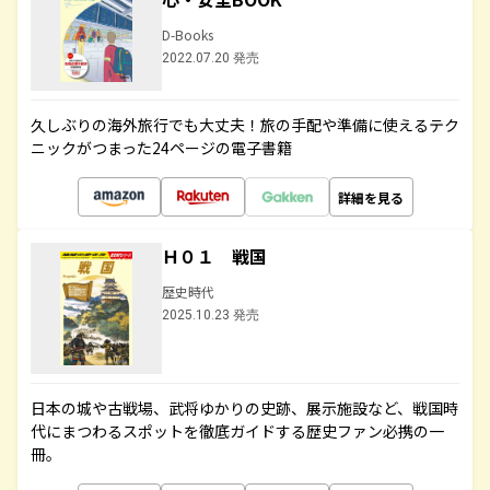
D-Books
2022.07.20 発売
久しぶりの海外旅行でも大丈夫！旅の手配や準備に使えるテク
ニックがつまった24ページの電子書籍
詳細を見る
Ｈ０１ 戦国
歴史時代
2025.10.23 発売
日本の城や古戦場、武将ゆかりの史跡、展示施設など、戦国時
代にまつわるスポットを徹底ガイドする歴史ファン必携の一
冊。