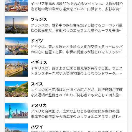
景など、自然景観も見逃せない。観光の合間には、本場の
イベリア半島のほぼ80％を占めるスペインは、太陽が降り
ピザやパスタなど、絶品のイタリア料理を堪能することも
注ぐ地中海沿岸から雄大なピレネー山脈まで、多彩な自然
できる。朝目覚めてから夜眠るまで、すべての瞬間を楽し
と文化が詰まったヨーロッパ屈指の旅行先だ。多様な地域
フランス
ませてくれるイタリアで、忘れられない旅をしてみよう！
文化が根付くこの国では、情熱的なフラメンコ、熱気あふ
なお、新着のイタリア情報は
コンテンツ一覧
を参照してほ
れる闘牛、そして美味しいタパスが生活の一部となってい
フランスは、世界中の旅行者を魅了し続けるヨーロッパ屈
しい。
る。首都マドリードの洗練された雰囲気や、バルセロナの
指の観光地だ。首都パリのエッフェル塔やルーブル美術館
アートに溢れた街角から、地方では古代ローマ遺跡や中世
といった象徴的なスポットから、田舎町の古風な美しさま
ドイツ
の城塞都市、穏やかなビーチリゾートまで多彩な表情を見
で、幅広い魅力が詰まっている。華麗な宮殿、歴史的な大
せる。地方によって風土や気候が異なるスペインはその個
聖堂、美しいビーチ、そして豊かな自然が、訪れる者を心
ドイツは、豊かな歴史と多彩な文化が交差するヨーロッパ
性で訪れる人を魅了する。 なお、新着のスペイン情報は
コ
から魅了する。また、フランスは美食の国としても知ら
の中心に位置する国。中世の街並みが残るロマンチック街
ンテンツ一覧
を参照してほしい。
れ、フランス料理はユネスコ無形文化遺産にも登録されて
道から、未来を先取りするようなモダンな都市まで多様な
イギリス
いる。シャンパンの発祥地であるランス、プロヴァンスの
顔を持つこの国は、どこを歩いても飽きることがない。ベ
香り高いラベンダー畑など、多彩な楽しみ方が可能だ。さ
ルリンの文化的活気、バイエルン州のアルプスの絶景、そ
イギリスは、古きよき伝統と最先端が共存する国。ウェス
らに、パリ以外の地域にも魅力が溢れており、どの街角に
してライン川沿いのワイン畑といった風景は必見。ビール
トミンスター寺院や大英博物館のようなランドマーク、歴
も豊かな歴史と文化が息づいている。パリ以外の個性あふ
とソーセージを味わいながら地元の人と過ごす楽しい時間
史ある大学都市、美しい丘陵地帯や牧歌的な風景など、エ
れる地方に足を運ぶとそれぞれで全く異なる文化を体験で
スイス
は、お酒好きな人にはぜひ体験してほしい。 なお、新着の
リアごとに異なる魅力がある。また、優雅なアフタヌーン
きるだろう。 なお、新着のフランス情報は
コンテンツ一覧
ドイツ情報は
コンテンツ一覧
を参照してほしい。
ティー、ビール好きにはたまらない英国パブ、サッカー観
スイスの国土面積は九州ほどの広さだが、運行時刻が正確
を参照してほしい。
戦など、本場だからこそできる体験も豊富。イギリスを旅
な交通網が整備されており、初心者でも安心して個人旅行
して楽しみつくそう。 なお、新着のイギリス情報は
コンテ
を楽しめる。日本同様に時刻表どおりの旅が可能だ。中世
アメリカ
ンツ一覧
を参照してほしい。
の建物がそのまま残る町や、スイスならではのユニークな
博物館もあり、アルプス観光だけでなく町歩きも満喫する
アメリカ合衆国は、広大な土地と多様な文化が魅力の国。
ことができる。国民の所得が高いため物価も高いが、旅行
東海岸の都市部から西海岸のカリフォルニアまで、訪れる
者向けの交通パス提供のサービスもあり、うまく活用すれ
場所ごとに異なる風景と体験が待っている。ニューヨーク
ハワイ
ば市内交通費無料で観光を楽しむこともできる。 なお、新
のような巨大都市は、観光、ショッピング、エンターテイ
着のスイス情報は
コンテンツ一覧
を参照してほしい。