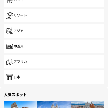
ハワイ
リゾート
アジア
中近東
アフリカ
日本
人気スポット