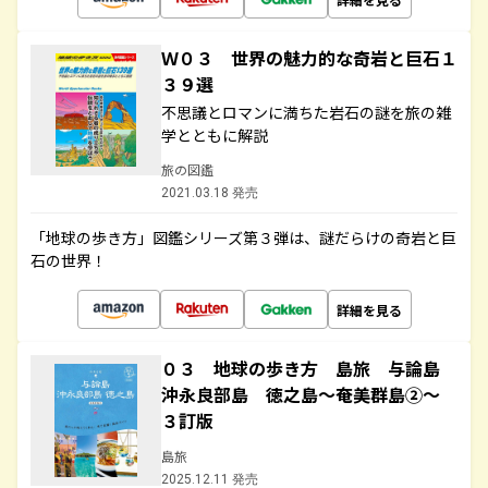
Ｗ０３ 世界の魅力的な奇岩と巨石１
３９選
不思議とロマンに満ちた岩石の謎を旅の雑
学とともに解説
旅の図鑑
2021.03.18 発売
「地球の歩き方」図鑑シリーズ第３弾は、謎だらけの奇岩と巨
石の世界！
詳細を見る
０３ 地球の歩き方 島旅 与論島
沖永良部島 徳之島～奄美群島②～
３訂版
島旅
2025.12.11 発売