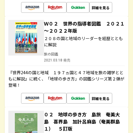
詳細を見る
Ｗ０２ 世界の指導者図鑑 ２０２１
～２０２２年版
２０８の国と地域のリーダーを経歴ととも
に解説
旅の図鑑
2021.03.18 発売
『世界244の国と地域 １９７ヵ国と４７地域を旅の雑学とと
もに解説』に続く、「地球の歩き方」の図鑑シリーズ第２弾が
登場！
詳細を見る
０２ 地球の歩き方 島旅 奄美大
島 喜界島 加計呂麻島（奄美群島
１） ５訂版