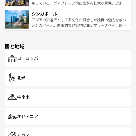
が旅行者を迎えてくれるので、きっと忘れられない旅にな
いビーチでリゾート気分を楽しむことができる。タイ料理
もっている。ヴィクトリア湾に広がる壮大な景色、近未来
るはずだ。 なお、新着のベトナム情報は
コンテンツ一覧
を
は世界的に有名で、屋台から高級レストランまで味覚を刺
的なアートスポット、そして歴史と現代が融合した町並
参照してほしい。
シンガポール
激する。気候は一年中温暖で、どの季節にも異なる楽しみ
み、どこを訪れても感動するはず。観光スポットが密集し
が待っている。親しみやすいタイの人々、仏教を中心とし
ており、効率よく見どころを回れるのも魅力。息をのむよ
アジアの交差点として多文化が融合した独自の魅力を放つ
た文化、そして多様な観光資源が、訪れる旅人を魅了し続
うな絶景から文化的な体験まで、香港を存分に楽しみ尽く
シンガポール。未来的な建築物が並ぶマリーナベイ、歴史
ける。 なお、新着のタイ情報は
コンテンツ一覧
を参照して
そう。 なお、新着の香港情報は
コンテンツ一覧
を参照して
と伝統を感じられるエスニックタウン、多数の緑豊かな公
ほしい。
ほしい。
園や自然保護区など、自然が調和した近代的な景観と文化
の多様性あふれるカラフルな町は、どこを歩いても新しい
国と地域
発見がある。さらに、治安のよさや充実した公共交通機関
も、旅行者にとっては魅力的なポイント。グルメも豊富
で、ホーカーズは地元の風情を楽しめる外せないスポット
ヨーロッパ
だ。訪れる人を飽きさせないシンガポールで、多様な魅力
を体感しよう。 なお、新着のシンガポール情報は
コンテン
ツ一覧
を参照してほしい。
北米
中南米
オセアニア