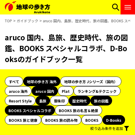
TOP
ガイドブック
aruco 国内、島旅、歴史時代、旅の図鑑、BOOKS スペ
aruco 国内、島旅、歴史時代、旅の図
鑑、BOOKS スペシャルコラボ、D-Bo
oksのガイドブック一覧
すべて
地球の歩き方 海外
地球の歩き方 Jシリーズ（国内）
aruco 海外
aruco 国内
Plat
ランキング&テクニック
Resort Style
島旅
御朱印
歴史時代
旅の図鑑
BOOKS スペシャルコラボ
BOOKS 旅の名言＆絶景
BOOKS 旅と健康
BOOKS 旅の読み物
BOOKS
D-Books
絞り込み条件を追加