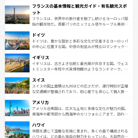
できる。朝目覚めてから夜眠るまで、すべての瞬間を楽し
と文化が詰まったヨーロッパ屈指の旅行先だ。多様な地域
フランスの基本情報と観光ガイド・有名観光スポ
ませてくれるイタリアで、忘れられない旅をしてみよう！
文化が根付くこの国では、情熱的なフラメンコ、熱気あふ
なお、新着のイタリア情報は
コンテンツ一覧
を参照してほ
れる闘牛、そして美味しいタパスが生活の一部となってい
ット
しい。
る。首都マドリードの洗練された雰囲気や、バルセロナの
フランスは、世界中の旅行者を魅了し続けるヨーロッパ屈
アートに溢れた街角から、地方では古代ローマ遺跡や中世
指の観光地だ。首都パリのエッフェル塔やルーブル美術館
の城塞都市、穏やかなビーチリゾートまで多彩な表情を見
といった象徴的なスポットから、田舎町の古風な美しさま
せる。地方によって風土や気候が異なるスペインはその個
ドイツ
で、幅広い魅力が詰まっている。華麗な宮殿、歴史的な大
性で訪れる人を魅了する。 なお、新着のスペイン情報は
コ
聖堂、美しいビーチ、そして豊かな自然が、訪れる者を心
ドイツは、豊かな歴史と多彩な文化が交差するヨーロッパ
ンテンツ一覧
を参照してほしい。
から魅了する。また、フランスは美食の国としても知ら
の中心に位置する国。中世の街並みが残るロマンチック街
れ、フランス料理はユネスコ無形文化遺産にも登録されて
道から、未来を先取りするようなモダンな都市まで多様な
イギリス
いる。シャンパンの発祥地であるランス、プロヴァンスの
顔を持つこの国は、どこを歩いても飽きることがない。ベ
香り高いラベンダー畑など、多彩な楽しみ方が可能だ。さ
ルリンの文化的活気、バイエルン州のアルプスの絶景、そ
イギリスは、古きよき伝統と最先端が共存する国。ウェス
らに、パリ以外の地域にも魅力が溢れており、どの街角に
してライン川沿いのワイン畑といった風景は必見。ビール
トミンスター寺院や大英博物館のようなランドマーク、歴
も豊かな歴史と文化が息づいている。パリ以外の個性あふ
とソーセージを味わいながら地元の人と過ごす楽しい時間
史ある大学都市、美しい丘陵地帯や牧歌的な風景など、エ
れる地方に足を運ぶとそれぞれで全く異なる文化を体験で
スイス
は、お酒好きな人にはぜひ体験してほしい。 なお、新着の
リアごとに異なる魅力がある。また、優雅なアフタヌーン
きるだろう。 なお、新着のフランス情報は
コンテンツ一覧
ドイツ情報は
コンテンツ一覧
を参照してほしい。
ティー、ビール好きにはたまらない英国パブ、サッカー観
スイスの国土面積は九州ほどの広さだが、運行時刻が正確
を参照してほしい。
戦など、本場だからこそできる体験も豊富。イギリスを旅
な交通網が整備されており、初心者でも安心して個人旅行
して楽しみつくそう。 なお、新着のイギリス情報は
コンテ
を楽しめる。日本同様に時刻表どおりの旅が可能だ。中世
アメリカ
ンツ一覧
を参照してほしい。
の建物がそのまま残る町や、スイスならではのユニークな
博物館もあり、アルプス観光だけでなく町歩きも満喫する
アメリカ合衆国は、広大な土地と多様な文化が魅力の国。
ことができる。国民の所得が高いため物価も高いが、旅行
東海岸の都市部から西海岸のカリフォルニアまで、訪れる
者向けの交通パス提供のサービスもあり、うまく活用すれ
場所ごとに異なる風景と体験が待っている。ニューヨーク
ハワイ
ば市内交通費無料で観光を楽しむこともできる。 なお、新
のような巨大都市は、観光、ショッピング、エンターテイ
着のスイス情報は
コンテンツ一覧
を参照してほしい。
ンメントが詰まった刺激的なスポットだ。一方、アメリカ
年間を通じて温暖な気候に恵まれ、多くの島で構成される
西部には大自然が広がり、グランドキャニオンやイエロー
ハワイは、どの島も独自の魅力をもっている。大自然の神