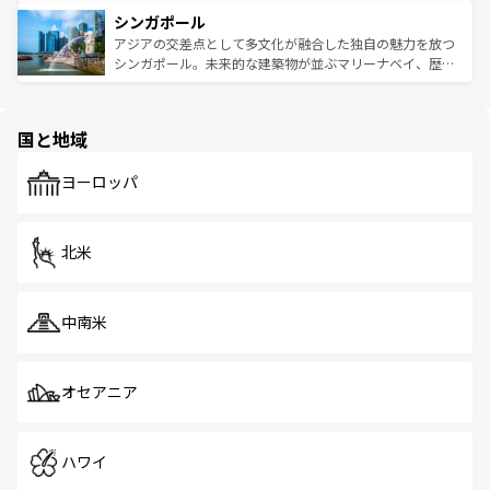
るはずだ。 なお、新着のベトナム情報は
コンテンツ一覧
を
は世界的に有名で、屋台から高級レストランまで味覚を刺
的なアートスポット、そして歴史と現代が融合した町並
参照してほしい。
シンガポール
激する。気候は一年中温暖で、どの季節にも異なる楽しみ
み、どこを訪れても感動するはず。観光スポットが密集し
が待っている。親しみやすいタイの人々、仏教を中心とし
ており、効率よく見どころを回れるのも魅力。息をのむよ
アジアの交差点として多文化が融合した独自の魅力を放つ
た文化、そして多様な観光資源が、訪れる旅人を魅了し続
うな絶景から文化的な体験まで、香港を存分に楽しみ尽く
シンガポール。未来的な建築物が並ぶマリーナベイ、歴史
ける。 なお、新着のタイ情報は
コンテンツ一覧
を参照して
そう。 なお、新着の香港情報は
コンテンツ一覧
を参照して
と伝統を感じられるエスニックタウン、多数の緑豊かな公
ほしい。
ほしい。
園や自然保護区など、自然が調和した近代的な景観と文化
の多様性あふれるカラフルな町は、どこを歩いても新しい
国と地域
発見がある。さらに、治安のよさや充実した公共交通機関
も、旅行者にとっては魅力的なポイント。グルメも豊富
で、ホーカーズは地元の風情を楽しめる外せないスポット
ヨーロッパ
だ。訪れる人を飽きさせないシンガポールで、多様な魅力
を体感しよう。 なお、新着のシンガポール情報は
コンテン
ツ一覧
を参照してほしい。
北米
中南米
オセアニア
ハワイ