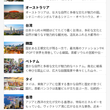
ストーン国立公園といった絶景が堪能できる。さらに、南
秘を感じたいなら、火山が生み出した壮大な景観を誇るハ
オーストラリア
部のニューオーリンズでは、音楽と美食が融合した独特の
ワイ島は見逃せない。また、定番の観光地といえばオアフ
文化が魅力。旅行者はアメリカの各地域で異なる魅力を楽
島だが、静かな自然を求めるならマウイ島やカウアイ島が
オーストラリアは、壮大な自然と多様な文化が魅力の国。
しみながら、その多様性と豊かな歴史を感じることができ
おすすめ。エメラルドグリーンに輝く海をはじめ、豊かな
シドニーのシンボルであるシドニー・オペラハウス、オー
るだろう。車でのロードトリップや列車の旅も、アメリカ
文化や歴史が息づいている。「アロハスピリット」と呼ば
ストラリア東海岸北部に広がる大サンゴ礁地帯グレートバ
ならではの贅沢な旅のスタイルだ。 なお、新着のアメリカ
台湾
れるおもてなしの心で訪れる人々を迎えてくれるハワイの
リアリーフや大陸中央部にそびえるウルル（エアーズロッ
情報は
コンテンツ一覧
を参照してほしい。
人々、おいしいローカルフードやハワイアンミュージッ
ク）、タスマニアの美しい原生林やケアンズの熱帯雨林な
日本から約４時間ほどでたどり着く台湾は、多彩な文化と
ク、伝統的なフラダンスなど、すべてがハワイの魅力を彩
ど、見どころがたくさん。また、カフェやワイン、オージ
自然が織りなす魅力的な観光地。活気あふれる大都市の台
っている。訪れるたびに新しい発見と感動が待っているハ
ービーフなどの食文化も豊かで、美味しいものであふれて
北やノスタルジックな町並みが人気な九份（ジォウフェ
ワイを、存分に味わってほしい。 なお、新着のハワイ情報
韓国
いる。アクティビティも充実しており、サーフィンやダイ
ン）、静ひつな山岳地帯である台湾東部など、都市の喧騒
は
コンテンツ一覧
を参照してほしい。
ビング、ハイキングなど、アウトドア好きにはたまらな
と山間の静けさが共存しており、訪れる人に新しい発見と
歴史ある王朝文化が残る一方で、最先端のファッションやK
い。オーストラリアの多彩な魅力を存分に味わいつくそ
驚きをもたらしてくれる。また、奥深い台湾の食文化も魅
-POPで世界を席巻している韓国。首都ソウルの宮殿や伝統
う。 なお、新着のオーストラリア情報は
コンテンツ一覧
を
力で、夜市などの屋台グルメから高級料理、ヘルシーで美
家屋が並ぶエリアでは韓国の歴史と文化に浸ることがで
参照してほしい。
ベトナム
容にもいいと評判のスイーツなど、バラエティ豊かな料理
き、地方に足を延ばせば四季折々の自然美を楽しむことが
が味わえる。 なお、新着の台湾情報は
コンテンツ一覧
を参
できる。そして、キムチや焼肉、絶品のストリートフード
豊かな自然と多様な文化が魅力的なベトナム。南北に細長
照してほしい。
まで、さまざまな韓国料理が待っている。夜には、韓国な
く伸びる国土には、広大な田園風景や青々とした山々、世
らではのナイトライフも堪能できる。あたたかいホスピタ
界遺産に登録された壮大な自然景観が点在し、都市部では
タイ
リティに包まれながら、韓国の多彩な魅力を心ゆくまで味
急速な発展と共に伝統が息づく。ハノイの古い町並みやホ
わってみてほしい。 なお、新着の韓国情報は
コンテンツ一
ーチミン市のフランス統治時代の建物も、独特の雰囲気を
タイは、東南アジアに位置する豊かな自然と歴史が息づく
覧
を参照してほしい。
醸し出している。また、バラエティの豊かさとおいしさで
国だ。首都バンコクは高層ビルが立ち並ぶ一方、伝統的な
世界中の食通を魅了してやまないベトナム料理も魅力のひ
寺院や市場がいたるところに点在し、古きよき文化と現代
香港
とつ。フォーやバインミー、ベトナムコーヒーなどは、ぜ
の活気が交差している。北部ではチェンマイなどの山岳地
ひ現地で味わいたい。どの地域を訪れてもあたたかい人々
帯で自然と触れ合い、南部ではプーケットやクラビの美し
アジアと西洋の文化が交わる香港は、特有のエネルギーを
が旅行者を迎えてくれるので、きっと忘れられない旅にな
いビーチでリゾート気分を楽しむことができる。タイ料理
もっている。ヴィクトリア湾に広がる壮大な景色、近未来