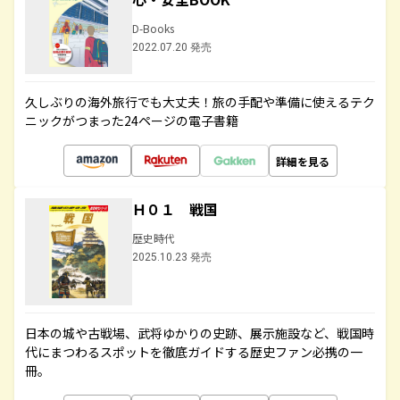
D-Books
2022.07.20 発売
久しぶりの海外旅行でも大丈夫！旅の手配や準備に使えるテク
ニックがつまった24ページの電子書籍
詳細を見る
Ｈ０１ 戦国
歴史時代
2025.10.23 発売
日本の城や古戦場、武将ゆかりの史跡、展示施設など、戦国時
代にまつわるスポットを徹底ガイドする歴史ファン必携の一
冊。