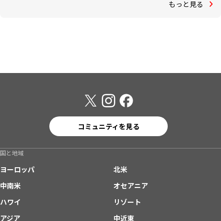
もっと見る
コミュニティを見る
国と地域
ヨーロッパ
北米
中南米
オセアニア
ハワイ
リゾート
アジア
中近東