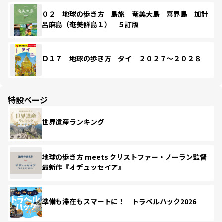
０２ 地球の歩き方 島旅 奄美大島 喜界島 加計
呂麻島（奄美群島１） ５訂版
Ｄ１７ 地球の歩き方 タイ ２０２７～２０２８
特設ページ
世界遺産ランキング
地球の歩き方 meets クリストファー・ノーラン監督
最新作『オデュッセイア』
準備も滞在もスマートに！ トラベルハック2026