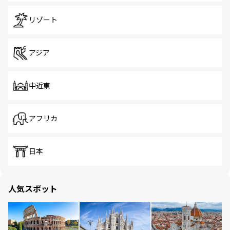
リゾート
アジア
中近東
アフリカ
日本
人気スポット