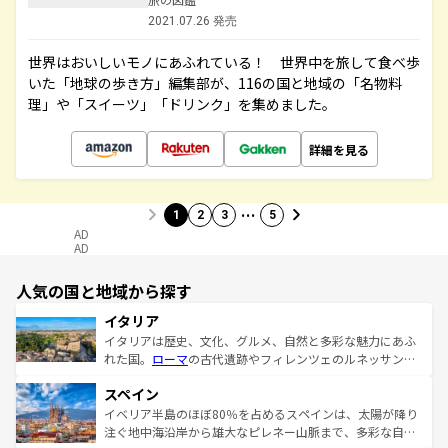
2021.07.26 発売
世界はおいしいモノにあふれている！ 世界中を旅して食べ歩
いた「地球の歩き方」編集部が、116の国と地域の「名物料
理」や「スイーツ」「ドリンク」を集めました。
詳細を見る
…
1
2
3
5
AD
AD
人気の国と地域から探す
イタリア
イタリアは歴史、文化、グルメ、自然と多彩な魅力にあふ
れた国。
ローマ
の古代遺跡やフィレンツェのルネッサンス
美術、ヴェネツィアの運河など、歴史あるスポットはもち
スペイン
ろん、トスカーナの美しい田園風景やアマルフィ海岸の絶
景など、自然景観も見逃せない。観光の合間には、本場の
イベリア半島のほぼ80％を占めるスペインは、太陽が降り
ピザやパスタなど、絶品のイタリア料理を堪能することも
注ぐ地中海沿岸から雄大なピレネー山脈まで、多彩な自然