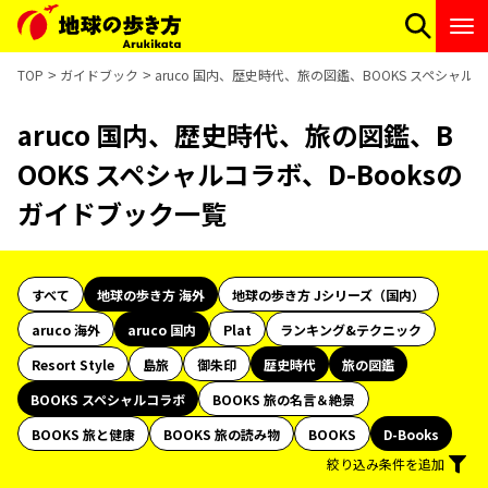
TOP
ガイドブック
aruco 国内、歴史時代、旅の図鑑、BOOKS スペシャル
aruco 国内、歴史時代、旅の図鑑、B
OOKS スペシャルコラボ、D-Booksの
ガイドブック一覧
すべて
地球の歩き方 海外
地球の歩き方 Jシリーズ（国内）
aruco 海外
aruco 国内
Plat
ランキング&テクニック
Resort Style
島旅
御朱印
歴史時代
旅の図鑑
BOOKS スペシャルコラボ
BOOKS 旅の名言＆絶景
BOOKS 旅と健康
BOOKS 旅の読み物
BOOKS
D-Books
絞り込み条件を追加