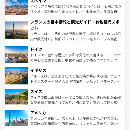
スペイン
ろん、トスカーナの美しい田園風景やアマルフィ海岸の絶
景など、自然景観も見逃せない。観光の合間には、本場の
イベリア半島のほぼ80％を占めるスペインは、太陽が降り
ピザやパスタなど、絶品のイタリア料理を堪能することも
注ぐ地中海沿岸から雄大なピレネー山脈まで、多彩な自然
できる。朝目覚めてから夜眠るまで、すべての瞬間を楽し
と文化が詰まったヨーロッパ屈指の旅行先だ。多様な地域
フランスの基本情報と観光ガイド・有名観光スポ
ませてくれるイタリアで、忘れられない旅をしてみよう！
文化が根付くこの国では、情熱的なフラメンコ、熱気あふ
なお、新着のイタリア情報は
コンテンツ一覧
を参照してほ
れる闘牛、そして美味しいタパスが生活の一部となってい
ット
しい。
る。首都マドリードの洗練された雰囲気や、バルセロナの
フランスは、世界中の旅行者を魅了し続けるヨーロッパ屈
アートに溢れた街角から、地方では古代ローマ遺跡や中世
指の観光地だ。首都パリのエッフェル塔やルーブル美術館
の城塞都市、穏やかなビーチリゾートまで多彩な表情を見
といった象徴的なスポットから、田舎町の古風な美しさま
せる。地方によって風土や気候が異なるスペインはその個
ドイツ
で、幅広い魅力が詰まっている。華麗な宮殿、歴史的な大
性で訪れる人を魅了する。 なお、新着のスペイン情報は
コ
聖堂、美しいビーチ、そして豊かな自然が、訪れる者を心
ドイツは、豊かな歴史と多彩な文化が交差するヨーロッパ
ンテンツ一覧
を参照してほしい。
から魅了する。また、フランスは美食の国としても知ら
の中心に位置する国。中世の街並みが残るロマンチック街
れ、フランス料理はユネスコ無形文化遺産にも登録されて
道から、未来を先取りするようなモダンな都市まで多様な
イギリス
いる。シャンパンの発祥地であるランス、プロヴァンスの
顔を持つこの国は、どこを歩いても飽きることがない。ベ
香り高いラベンダー畑など、多彩な楽しみ方が可能だ。さ
ルリンの文化的活気、バイエルン州のアルプスの絶景、そ
イギリスは、古きよき伝統と最先端が共存する国。ウェス
らに、パリ以外の地域にも魅力が溢れており、どの街角に
してライン川沿いのワイン畑といった風景は必見。ビール
トミンスター寺院や大英博物館のようなランドマーク、歴
も豊かな歴史と文化が息づいている。パリ以外の個性あふ
とソーセージを味わいながら地元の人と過ごす楽しい時間
史ある大学都市、美しい丘陵地帯や牧歌的な風景など、エ
れる地方に足を運ぶとそれぞれで全く異なる文化を体験で
スイス
は、お酒好きな人にはぜひ体験してほしい。 なお、新着の
リアごとに異なる魅力がある。また、優雅なアフタヌーン
きるだろう。 なお、新着のフランス情報は
コンテンツ一覧
ドイツ情報は
コンテンツ一覧
を参照してほしい。
ティー、ビール好きにはたまらない英国パブ、サッカー観
スイスの国土面積は九州ほどの広さだが、運行時刻が正確
を参照してほしい。
戦など、本場だからこそできる体験も豊富。イギリスを旅
な交通網が整備されており、初心者でも安心して個人旅行
して楽しみつくそう。 なお、新着のイギリス情報は
コンテ
を楽しめる。日本同様に時刻表どおりの旅が可能だ。中世
アメリカ
ンツ一覧
を参照してほしい。
の建物がそのまま残る町や、スイスならではのユニークな
博物館もあり、アルプス観光だけでなく町歩きも満喫する
アメリカ合衆国は、広大な土地と多様な文化が魅力の国。
ことができる。国民の所得が高いため物価も高いが、旅行
東海岸の都市部から西海岸のカリフォルニアまで、訪れる
者向けの交通パス提供のサービスもあり、うまく活用すれ
場所ごとに異なる風景と体験が待っている。ニューヨーク