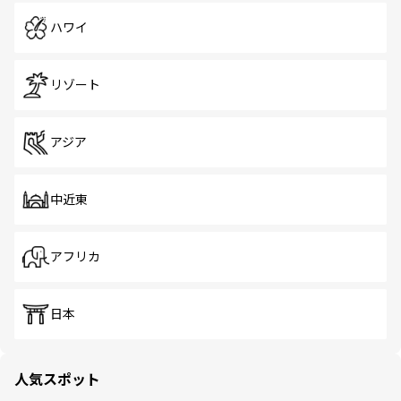
ハワイ
リゾート
アジア
中近東
アフリカ
日本
人気スポット