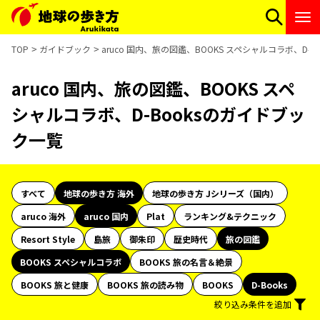
TOP
ガイドブック
aruco 国内、旅の図鑑、BOOKS スペシャルコラボ、D-
aruco 国内、旅の図鑑、BOOKS スペ
シャルコラボ、D-Booksのガイドブッ
ク一覧
すべて
地球の歩き方 海外
地球の歩き方 Jシリーズ（国内）
aruco 海外
aruco 国内
Plat
ランキング&テクニック
Resort Style
島旅
御朱印
歴史時代
旅の図鑑
BOOKS スペシャルコラボ
BOOKS 旅の名言＆絶景
BOOKS 旅と健康
BOOKS 旅の読み物
BOOKS
D-Books
絞り込み条件を追加