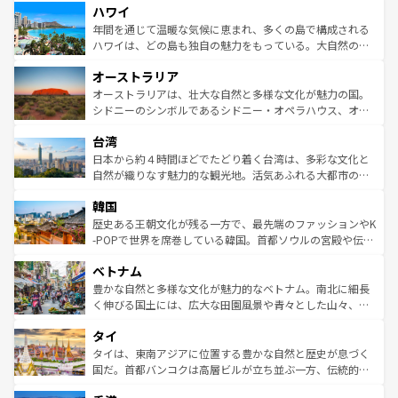
ハワイ
ば市内交通費無料で観光を楽しむこともできる。 なお、新
のような巨大都市は、観光、ショッピング、エンターテイ
着のスイス情報は
コンテンツ一覧
を参照してほしい。
ンメントが詰まった刺激的なスポットだ。一方、アメリカ
年間を通じて温暖な気候に恵まれ、多くの島で構成される
西部には大自然が広がり、グランドキャニオンやイエロー
ハワイは、どの島も独自の魅力をもっている。大自然の神
ストーン国立公園といった絶景が堪能できる。さらに、南
秘を感じたいなら、火山が生み出した壮大な景観を誇るハ
オーストラリア
部のニューオーリンズでは、音楽と美食が融合した独特の
ワイ島は見逃せない。また、定番の観光地といえばオアフ
文化が魅力。旅行者はアメリカの各地域で異なる魅力を楽
島だが、静かな自然を求めるならマウイ島やカウアイ島が
オーストラリアは、壮大な自然と多様な文化が魅力の国。
しみながら、その多様性と豊かな歴史を感じることができ
おすすめ。エメラルドグリーンに輝く海をはじめ、豊かな
シドニーのシンボルであるシドニー・オペラハウス、オー
るだろう。車でのロードトリップや列車の旅も、アメリカ
文化や歴史が息づいている。「アロハスピリット」と呼ば
ストラリア東海岸北部に広がる大サンゴ礁地帯グレートバ
ならではの贅沢な旅のスタイルだ。 なお、新着のアメリカ
台湾
れるおもてなしの心で訪れる人々を迎えてくれるハワイの
リアリーフや大陸中央部にそびえるウルル（エアーズロッ
情報は
コンテンツ一覧
を参照してほしい。
人々、おいしいローカルフードやハワイアンミュージッ
ク）、タスマニアの美しい原生林やケアンズの熱帯雨林な
日本から約４時間ほどでたどり着く台湾は、多彩な文化と
ク、伝統的なフラダンスなど、すべてがハワイの魅力を彩
ど、見どころがたくさん。また、カフェやワイン、オージ
自然が織りなす魅力的な観光地。活気あふれる大都市の台
っている。訪れるたびに新しい発見と感動が待っているハ
ービーフなどの食文化も豊かで、美味しいものであふれて
北やノスタルジックな町並みが人気な九份（ジォウフェ
ワイを、存分に味わってほしい。 なお、新着のハワイ情報
韓国
いる。アクティビティも充実しており、サーフィンやダイ
ン）、静ひつな山岳地帯である台湾東部など、都市の喧騒
は
コンテンツ一覧
を参照してほしい。
ビング、ハイキングなど、アウトドア好きにはたまらな
と山間の静けさが共存しており、訪れる人に新しい発見と
歴史ある王朝文化が残る一方で、最先端のファッションやK
い。オーストラリアの多彩な魅力を存分に味わいつくそ
驚きをもたらしてくれる。また、奥深い台湾の食文化も魅
-POPで世界を席巻している韓国。首都ソウルの宮殿や伝統
う。 なお、新着のオーストラリア情報は
コンテンツ一覧
を
力で、夜市などの屋台グルメから高級料理、ヘルシーで美
家屋が並ぶエリアでは韓国の歴史と文化に浸ることがで
参照してほしい。
ベトナム
容にもいいと評判のスイーツなど、バラエティ豊かな料理
き、地方に足を延ばせば四季折々の自然美を楽しむことが
が味わえる。 なお、新着の台湾情報は
コンテンツ一覧
を参
できる。そして、キムチや焼肉、絶品のストリートフード
豊かな自然と多様な文化が魅力的なベトナム。南北に細長
照してほしい。
まで、さまざまな韓国料理が待っている。夜には、韓国な
く伸びる国土には、広大な田園風景や青々とした山々、世
らではのナイトライフも堪能できる。あたたかいホスピタ
界遺産に登録された壮大な自然景観が点在し、都市部では
タイ
リティに包まれながら、韓国の多彩な魅力を心ゆくまで味
急速な発展と共に伝統が息づく。ハノイの古い町並みやホ
わってみてほしい。 なお、新着の韓国情報は
コンテンツ一
ーチミン市のフランス統治時代の建物も、独特の雰囲気を
タイは、東南アジアに位置する豊かな自然と歴史が息づく
覧
を参照してほしい。
醸し出している。また、バラエティの豊かさとおいしさで
国だ。首都バンコクは高層ビルが立ち並ぶ一方、伝統的な
世界中の食通を魅了してやまないベトナム料理も魅力のひ
寺院や市場がいたるところに点在し、古きよき文化と現代