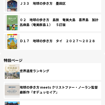
Ｊ３３ 地球の歩き方 墨田区
０２ 地球の歩き方 島旅 奄美大島 喜界島 加計
呂麻島（奄美群島１） ５訂版
Ｄ１７ 地球の歩き方 タイ ２０２７～２０２８
特設ページ
世界遺産ランキング
地球の歩き方 meets クリストファー・ノーラン監督
最新作『オデュッセイア』