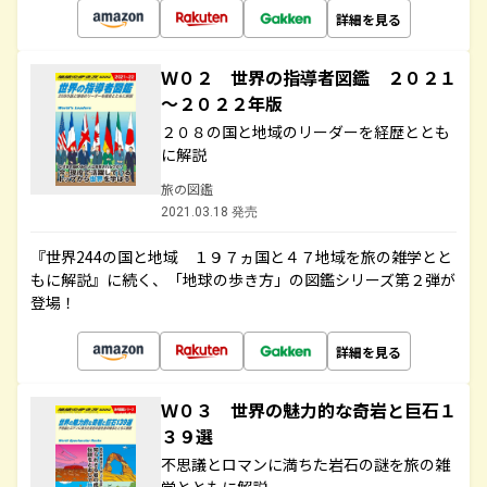
詳細を見る
Ｗ０２ 世界の指導者図鑑 ２０２１
～２０２２年版
２０８の国と地域のリーダーを経歴ととも
に解説
旅の図鑑
2021.03.18 発売
『世界244の国と地域 １９７ヵ国と４７地域を旅の雑学とと
もに解説』に続く、「地球の歩き方」の図鑑シリーズ第２弾が
登場！
詳細を見る
Ｗ０３ 世界の魅力的な奇岩と巨石１
３９選
不思議とロマンに満ちた岩石の謎を旅の雑