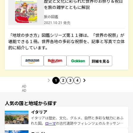
歴史と文化に彩られた世界のお祭り＆祝日
を旅の雑学とともに解説
旅の図鑑
2021.10.21 発売
「地球の歩き方」図鑑シリーズ第１１弾は、「世界の祝祭」が
堪能できる１冊。世界各地の多彩な祝祭を、記事と写真で立体
的に紹介しています。
詳細を見る
1
2
3
4
AD
AD
人気の国と地域から探す
イタリア
イタリアは歴史、文化、グルメ、自然と多彩な魅力にあふ
れた国。
ローマ
の古代遺跡やフィレンツェのルネッサンス
美術、ヴェネツィアの運河など、歴史あるスポットはもち