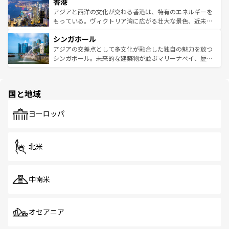
香港
とつ。フォーやバインミー、ベトナムコーヒーなどは、ぜ
の活気が交差している。北部ではチェンマイなどの山岳地
ひ現地で味わいたい。どの地域を訪れてもあたたかい人々
帯で自然と触れ合い、南部ではプーケットやクラビの美し
アジアと西洋の文化が交わる香港は、特有のエネルギーを
が旅行者を迎えてくれるので、きっと忘れられない旅にな
いビーチでリゾート気分を楽しむことができる。タイ料理
もっている。ヴィクトリア湾に広がる壮大な景色、近未来
るはずだ。 なお、新着のベトナム情報は
コンテンツ一覧
を
は世界的に有名で、屋台から高級レストランまで味覚を刺
的なアートスポット、そして歴史と現代が融合した町並
参照してほしい。
シンガポール
激する。気候は一年中温暖で、どの季節にも異なる楽しみ
み、どこを訪れても感動するはず。観光スポットが密集し
が待っている。親しみやすいタイの人々、仏教を中心とし
ており、効率よく見どころを回れるのも魅力。息をのむよ
アジアの交差点として多文化が融合した独自の魅力を放つ
た文化、そして多様な観光資源が、訪れる旅人を魅了し続
うな絶景から文化的な体験まで、香港を存分に楽しみ尽く
シンガポール。未来的な建築物が並ぶマリーナベイ、歴史
ける。 なお、新着のタイ情報は
コンテンツ一覧
を参照して
そう。 なお、新着の香港情報は
コンテンツ一覧
を参照して
と伝統を感じられるエスニックタウン、多数の緑豊かな公
ほしい。
ほしい。
園や自然保護区など、自然が調和した近代的な景観と文化
の多様性あふれるカラフルな町は、どこを歩いても新しい
国と地域
発見がある。さらに、治安のよさや充実した公共交通機関
も、旅行者にとっては魅力的なポイント。グルメも豊富
で、ホーカーズは地元の風情を楽しめる外せないスポット
ヨーロッパ
だ。訪れる人を飽きさせないシンガポールで、多様な魅力
を体感しよう。 なお、新着のシンガポール情報は
コンテン
ツ一覧
を参照してほしい。
北米
中南米
オセアニア