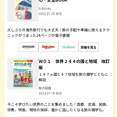
D-Books
2022.07.20 発売
久しぶりの海外旅行でも大丈夫！旅の手配や準備に使えるテク
ニックがつまった24ページの電子書籍
詳細を見る
Ｗ０１ 世界２４４の国と地域 改訂
版
１９７ヵ国と４７地域を旅の雑学とともに
解説
旅の図鑑
2024.07.18 発売
今こそ学びたい世界のことを集めました！首都、言語、民族、
宗教、特長、現地の挨拶、誰かに話したくなる旅の雑学も。