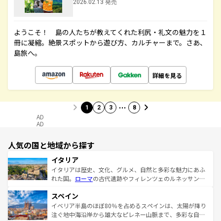
2026.02.13 発売
ようこそ！ 島の人たちが教えてくれた利尻・礼文の魅力を１
冊に凝縮。絶景スポットから遊び方、カルチャーまで。さあ、
島旅へ。
詳細を見る
…
1
2
3
8
AD
AD
人気の国と地域から探す
イタリア
イタリアは歴史、文化、グルメ、自然と多彩な魅力にあふ
れた国。
ローマ
の古代遺跡やフィレンツェのルネッサンス
美術、ヴェネツィアの運河など、歴史あるスポットはもち
スペイン
ろん、トスカーナの美しい田園風景やアマルフィ海岸の絶
景など、自然景観も見逃せない。観光の合間には、本場の
イベリア半島のほぼ80％を占めるスペインは、太陽が降り
ピザやパスタなど、絶品のイタリア料理を堪能することも
注ぐ地中海沿岸から雄大なピレネー山脈まで、多彩な自然