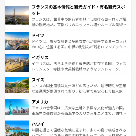
できる。朝目覚めてから夜眠るまで、すべての瞬間を楽し
と文化が詰まったヨーロッパ屈指の旅行先だ。多様な地域
フランスの基本情報と観光ガイド・有名観光スポ
ませてくれるイタリアで、忘れられない旅をしてみよう！
文化が根付くこの国では、情熱的なフラメンコ、熱気あふ
なお、新着のイタリア情報は
コンテンツ一覧
を参照してほ
れる闘牛、そして美味しいタパスが生活の一部となってい
ット
しい。
る。首都マドリードの洗練された雰囲気や、バルセロナの
フランスは、世界中の旅行者を魅了し続けるヨーロッパ屈
アートに溢れた街角から、地方では古代ローマ遺跡や中世
指の観光地だ。首都パリのエッフェル塔やルーブル美術館
の城塞都市、穏やかなビーチリゾートまで多彩な表情を見
といった象徴的なスポットから、田舎町の古風な美しさま
せる。地方によって風土や気候が異なるスペインはその個
ドイツ
で、幅広い魅力が詰まっている。華麗な宮殿、歴史的な大
性で訪れる人を魅了する。 なお、新着のスペイン情報は
コ
聖堂、美しいビーチ、そして豊かな自然が、訪れる者を心
ドイツは、豊かな歴史と多彩な文化が交差するヨーロッパ
ンテンツ一覧
を参照してほしい。
から魅了する。また、フランスは美食の国としても知ら
の中心に位置する国。中世の街並みが残るロマンチック街
れ、フランス料理はユネスコ無形文化遺産にも登録されて
道から、未来を先取りするようなモダンな都市まで多様な
イギリス
いる。シャンパンの発祥地であるランス、プロヴァンスの
顔を持つこの国は、どこを歩いても飽きることがない。ベ
香り高いラベンダー畑など、多彩な楽しみ方が可能だ。さ
ルリンの文化的活気、バイエルン州のアルプスの絶景、そ
イギリスは、古きよき伝統と最先端が共存する国。ウェス
らに、パリ以外の地域にも魅力が溢れており、どの街角に
してライン川沿いのワイン畑といった風景は必見。ビール
トミンスター寺院や大英博物館のようなランドマーク、歴
も豊かな歴史と文化が息づいている。パリ以外の個性あふ
とソーセージを味わいながら地元の人と過ごす楽しい時間
史ある大学都市、美しい丘陵地帯や牧歌的な風景など、エ
れる地方に足を運ぶとそれぞれで全く異なる文化を体験で
スイス
は、お酒好きな人にはぜひ体験してほしい。 なお、新着の
リアごとに異なる魅力がある。また、優雅なアフタヌーン
きるだろう。 なお、新着のフランス情報は
コンテンツ一覧
ドイツ情報は
コンテンツ一覧
を参照してほしい。
ティー、ビール好きにはたまらない英国パブ、サッカー観
スイスの国土面積は九州ほどの広さだが、運行時刻が正確
を参照してほしい。
戦など、本場だからこそできる体験も豊富。イギリスを旅
な交通網が整備されており、初心者でも安心して個人旅行
して楽しみつくそう。 なお、新着のイギリス情報は
コンテ
を楽しめる。日本同様に時刻表どおりの旅が可能だ。中世
アメリカ
ンツ一覧
を参照してほしい。
の建物がそのまま残る町や、スイスならではのユニークな
博物館もあり、アルプス観光だけでなく町歩きも満喫する
アメリカ合衆国は、広大な土地と多様な文化が魅力の国。
ことができる。国民の所得が高いため物価も高いが、旅行
東海岸の都市部から西海岸のカリフォルニアまで、訪れる
者向けの交通パス提供のサービスもあり、うまく活用すれ
場所ごとに異なる風景と体験が待っている。ニューヨーク
ハワイ
ば市内交通費無料で観光を楽しむこともできる。 なお、新
のような巨大都市は、観光、ショッピング、エンターテイ
着のスイス情報は
コンテンツ一覧
を参照してほしい。
ンメントが詰まった刺激的なスポットだ。一方、アメリカ
年間を通じて温暖な気候に恵まれ、多くの島で構成される
西部には大自然が広がり、グランドキャニオンやイエロー
ハワイは、どの島も独自の魅力をもっている。大自然の神