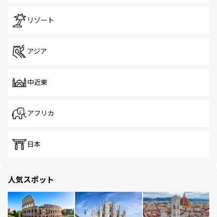
リゾート
アジア
中近東
アフリカ
日本
人気スポット