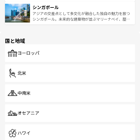
るはずだ。 なお、新着のベトナム情報は
コンテンツ一覧
を
は世界的に有名で、屋台から高級レストランまで味覚を刺
的なアートスポット、そして歴史と現代が融合した町並
参照してほしい。
シンガポール
激する。気候は一年中温暖で、どの季節にも異なる楽しみ
み、どこを訪れても感動するはず。観光スポットが密集し
が待っている。親しみやすいタイの人々、仏教を中心とし
ており、効率よく見どころを回れるのも魅力。息をのむよ
アジアの交差点として多文化が融合した独自の魅力を放つ
た文化、そして多様な観光資源が、訪れる旅人を魅了し続
うな絶景から文化的な体験まで、香港を存分に楽しみ尽く
シンガポール。未来的な建築物が並ぶマリーナベイ、歴史
ける。 なお、新着のタイ情報は
コンテンツ一覧
を参照して
そう。 なお、新着の香港情報は
コンテンツ一覧
を参照して
と伝統を感じられるエスニックタウン、多数の緑豊かな公
ほしい。
ほしい。
園や自然保護区など、自然が調和した近代的な景観と文化
の多様性あふれるカラフルな町は、どこを歩いても新しい
国と地域
発見がある。さらに、治安のよさや充実した公共交通機関
も、旅行者にとっては魅力的なポイント。グルメも豊富
で、ホーカーズは地元の風情を楽しめる外せないスポット
ヨーロッパ
だ。訪れる人を飽きさせないシンガポールで、多様な魅力
を体感しよう。 なお、新着のシンガポール情報は
コンテン
ツ一覧
を参照してほしい。
北米
中南米
オセアニア
ハワイ