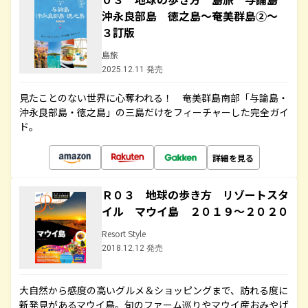
沖永良部島 徳之島～奄美群島②～
３訂版
島旅
2025.12.11 発売
見たことのない世界に心奪われる！ 奄美群島南部「与論島・
沖永良部島・徳之島」の三島だけをフィーチャーした完全ガイ
ド。
詳細を見る
Ｒ０３ 地球の歩き方 リゾートスタ
イル マウイ島 ２０１９～２０２０
Resort Style
2018.12.12 発売
大自然から感度の高いグルメ＆ショッピングまで、訪れる度に
新発見があるマウイ島。旬のファーム巡りやマウイ産おみやげ