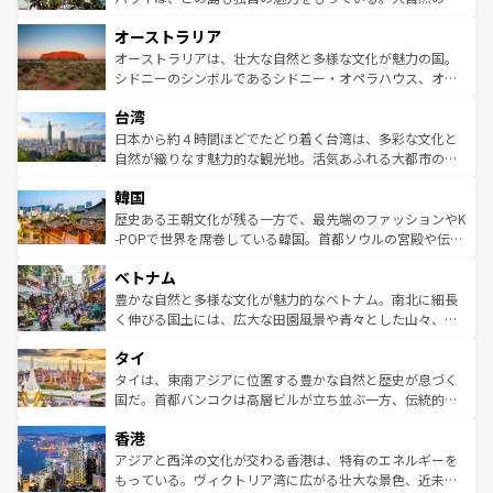
ストーン国立公園といった絶景が堪能できる。さらに、南
秘を感じたいなら、火山が生み出した壮大な景観を誇るハ
オーストラリア
部のニューオーリンズでは、音楽と美食が融合した独特の
ワイ島は見逃せない。また、定番の観光地といえばオアフ
文化が魅力。旅行者はアメリカの各地域で異なる魅力を楽
島だが、静かな自然を求めるならマウイ島やカウアイ島が
オーストラリアは、壮大な自然と多様な文化が魅力の国。
しみながら、その多様性と豊かな歴史を感じることができ
おすすめ。エメラルドグリーンに輝く海をはじめ、豊かな
シドニーのシンボルであるシドニー・オペラハウス、オー
るだろう。車でのロードトリップや列車の旅も、アメリカ
文化や歴史が息づいている。「アロハスピリット」と呼ば
ストラリア東海岸北部に広がる大サンゴ礁地帯グレートバ
ならではの贅沢な旅のスタイルだ。 なお、新着のアメリカ
台湾
れるおもてなしの心で訪れる人々を迎えてくれるハワイの
リアリーフや大陸中央部にそびえるウルル（エアーズロッ
情報は
コンテンツ一覧
を参照してほしい。
人々、おいしいローカルフードやハワイアンミュージッ
ク）、タスマニアの美しい原生林やケアンズの熱帯雨林な
日本から約４時間ほどでたどり着く台湾は、多彩な文化と
ク、伝統的なフラダンスなど、すべてがハワイの魅力を彩
ど、見どころがたくさん。また、カフェやワイン、オージ
自然が織りなす魅力的な観光地。活気あふれる大都市の台
っている。訪れるたびに新しい発見と感動が待っているハ
ービーフなどの食文化も豊かで、美味しいものであふれて
北やノスタルジックな町並みが人気な九份（ジォウフェ
ワイを、存分に味わってほしい。 なお、新着のハワイ情報
韓国
いる。アクティビティも充実しており、サーフィンやダイ
ン）、静ひつな山岳地帯である台湾東部など、都市の喧騒
は
コンテンツ一覧
を参照してほしい。
ビング、ハイキングなど、アウトドア好きにはたまらな
と山間の静けさが共存しており、訪れる人に新しい発見と
歴史ある王朝文化が残る一方で、最先端のファッションやK
い。オーストラリアの多彩な魅力を存分に味わいつくそ
驚きをもたらしてくれる。また、奥深い台湾の食文化も魅
-POPで世界を席巻している韓国。首都ソウルの宮殿や伝統
う。 なお、新着のオーストラリア情報は
コンテンツ一覧
を
力で、夜市などの屋台グルメから高級料理、ヘルシーで美
家屋が並ぶエリアでは韓国の歴史と文化に浸ることがで
参照してほしい。
ベトナム
容にもいいと評判のスイーツなど、バラエティ豊かな料理
き、地方に足を延ばせば四季折々の自然美を楽しむことが
が味わえる。 なお、新着の台湾情報は
コンテンツ一覧
を参
できる。そして、キムチや焼肉、絶品のストリートフード
豊かな自然と多様な文化が魅力的なベトナム。南北に細長
照してほしい。
まで、さまざまな韓国料理が待っている。夜には、韓国な
く伸びる国土には、広大な田園風景や青々とした山々、世
らではのナイトライフも堪能できる。あたたかいホスピタ
界遺産に登録された壮大な自然景観が点在し、都市部では
タイ
リティに包まれながら、韓国の多彩な魅力を心ゆくまで味
急速な発展と共に伝統が息づく。ハノイの古い町並みやホ
わってみてほしい。 なお、新着の韓国情報は
コンテンツ一
ーチミン市のフランス統治時代の建物も、独特の雰囲気を
タイは、東南アジアに位置する豊かな自然と歴史が息づく
覧
を参照してほしい。
醸し出している。また、バラエティの豊かさとおいしさで
国だ。首都バンコクは高層ビルが立ち並ぶ一方、伝統的な
世界中の食通を魅了してやまないベトナム料理も魅力のひ
寺院や市場がいたるところに点在し、古きよき文化と現代
香港
とつ。フォーやバインミー、ベトナムコーヒーなどは、ぜ
の活気が交差している。北部ではチェンマイなどの山岳地
ひ現地で味わいたい。どの地域を訪れてもあたたかい人々
帯で自然と触れ合い、南部ではプーケットやクラビの美し
アジアと西洋の文化が交わる香港は、特有のエネルギーを
が旅行者を迎えてくれるので、きっと忘れられない旅にな
いビーチでリゾート気分を楽しむことができる。タイ料理
もっている。ヴィクトリア湾に広がる壮大な景色、近未来