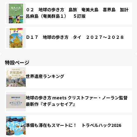
０２ 地球の歩き方 島旅 奄美大島 喜界島 加計
呂麻島（奄美群島１） ５訂版
Ｄ１７ 地球の歩き方 タイ ２０２７～２０２８
特設ページ
世界遺産ランキング
地球の歩き方 meets クリストファー・ノーラン監督
最新作『オデュッセイア』
準備も滞在もスマートに！ トラベルハック2026