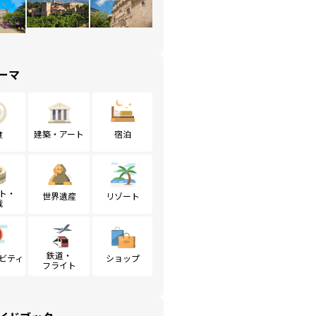
ーマ
食
建築・アート
宿泊
ト・
世界遺産
リゾート
戦
鉄道・
ビティ
ショップ
フライト