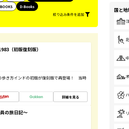
BOOKS
D-Books
国と地
絞り込み条件を追加
-1983（初版復刻版）
球の歩き方インドの初版が復刻版で再登場！ 当時
詳細を見る
社員の旅日記～