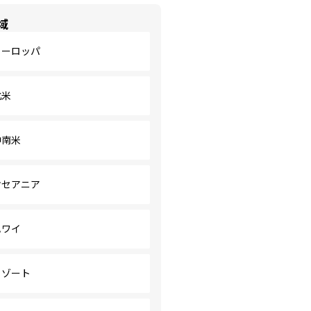
域
ヨーロッパ
北米
中南米
オセアニア
ハワイ
リゾート