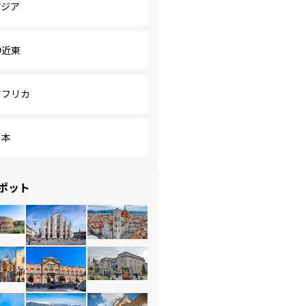
アジア
中近東
アフリカ
日本
ポット