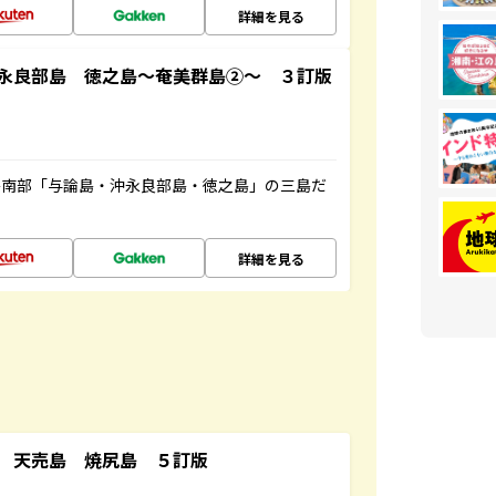
詳細を見る
永良部島 徳之島～奄美群島②～ ３訂版
島南部「与論島・沖永良部島・徳之島」の三島だ
詳細を見る
 天売島 焼尻島 ５訂版