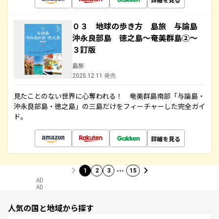
０３ 地球の歩き方 島旅 与論島
沖永良部島 徳之島～奄美群島②～
３訂版
島旅
2025.12.11 発売
見たことのない世界に心奪われる！ 奄美群島南部「与論島・
沖永良部島・徳之島」の三島だけをフィーチャーした完全ガイ
ド。
詳細を見る
…
1
2
3
15
AD
AD
人気の国と地域から探す