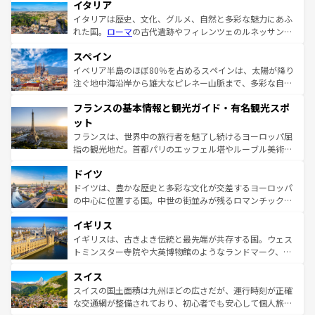
イタリア
イタリアは歴史、文化、グルメ、自然と多彩な魅力にあふ
れた国。
ローマ
の古代遺跡やフィレンツェのルネッサンス
美術、ヴェネツィアの運河など、歴史あるスポットはもち
スペイン
ろん、トスカーナの美しい田園風景やアマルフィ海岸の絶
景など、自然景観も見逃せない。観光の合間には、本場の
イベリア半島のほぼ80％を占めるスペインは、太陽が降り
ピザやパスタなど、絶品のイタリア料理を堪能することも
注ぐ地中海沿岸から雄大なピレネー山脈まで、多彩な自然
できる。朝目覚めてから夜眠るまで、すべての瞬間を楽し
と文化が詰まったヨーロッパ屈指の旅行先だ。多様な地域
フランスの基本情報と観光ガイド・有名観光スポ
ませてくれるイタリアで、忘れられない旅をしてみよう！
文化が根付くこの国では、情熱的なフラメンコ、熱気あふ
なお、新着のイタリア情報は
コンテンツ一覧
を参照してほ
れる闘牛、そして美味しいタパスが生活の一部となってい
ット
しい。
る。首都マドリードの洗練された雰囲気や、バルセロナの
フランスは、世界中の旅行者を魅了し続けるヨーロッパ屈
アートに溢れた街角から、地方では古代ローマ遺跡や中世
指の観光地だ。首都パリのエッフェル塔やルーブル美術館
の城塞都市、穏やかなビーチリゾートまで多彩な表情を見
といった象徴的なスポットから、田舎町の古風な美しさま
せる。地方によって風土や気候が異なるスペインはその個
ドイツ
で、幅広い魅力が詰まっている。華麗な宮殿、歴史的な大
性で訪れる人を魅了する。 なお、新着のスペイン情報は
コ
聖堂、美しいビーチ、そして豊かな自然が、訪れる者を心
ドイツは、豊かな歴史と多彩な文化が交差するヨーロッパ
ンテンツ一覧
を参照してほしい。
から魅了する。また、フランスは美食の国としても知ら
の中心に位置する国。中世の街並みが残るロマンチック街
れ、フランス料理はユネスコ無形文化遺産にも登録されて
道から、未来を先取りするようなモダンな都市まで多様な
イギリス
いる。シャンパンの発祥地であるランス、プロヴァンスの
顔を持つこの国は、どこを歩いても飽きることがない。ベ
香り高いラベンダー畑など、多彩な楽しみ方が可能だ。さ
ルリンの文化的活気、バイエルン州のアルプスの絶景、そ
イギリスは、古きよき伝統と最先端が共存する国。ウェス
らに、パリ以外の地域にも魅力が溢れており、どの街角に
してライン川沿いのワイン畑といった風景は必見。ビール
トミンスター寺院や大英博物館のようなランドマーク、歴
も豊かな歴史と文化が息づいている。パリ以外の個性あふ
とソーセージを味わいながら地元の人と過ごす楽しい時間
史ある大学都市、美しい丘陵地帯や牧歌的な風景など、エ
れる地方に足を運ぶとそれぞれで全く異なる文化を体験で
スイス
は、お酒好きな人にはぜひ体験してほしい。 なお、新着の
リアごとに異なる魅力がある。また、優雅なアフタヌーン
きるだろう。 なお、新着のフランス情報は
コンテンツ一覧
ドイツ情報は
コンテンツ一覧
を参照してほしい。
ティー、ビール好きにはたまらない英国パブ、サッカー観
スイスの国土面積は九州ほどの広さだが、運行時刻が正確
を参照してほしい。
戦など、本場だからこそできる体験も豊富。イギリスを旅
な交通網が整備されており、初心者でも安心して個人旅行
して楽しみつくそう。 なお、新着のイギリス情報は
コンテ