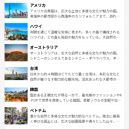
を楽しめる。日本同様に時刻表どおりの旅が可能だ。中世
アメリカ
ンツ一覧
を参照してほしい。
の建物がそのまま残る町や、スイスならではのユニークな
博物館もあり、アルプス観光だけでなく町歩きも満喫する
アメリカ合衆国は、広大な土地と多様な文化が魅力の国。
ことができる。国民の所得が高いため物価も高いが、旅行
東海岸の都市部から西海岸のカリフォルニアまで、訪れる
者向けの交通パス提供のサービスもあり、うまく活用すれ
場所ごとに異なる風景と体験が待っている。ニューヨーク
ハワイ
ば市内交通費無料で観光を楽しむこともできる。 なお、新
のような巨大都市は、観光、ショッピング、エンターテイ
着のスイス情報は
コンテンツ一覧
を参照してほしい。
ンメントが詰まった刺激的なスポットだ。一方、アメリカ
年間を通じて温暖な気候に恵まれ、多くの島で構成される
西部には大自然が広がり、グランドキャニオンやイエロー
ハワイは、どの島も独自の魅力をもっている。大自然の神
ストーン国立公園といった絶景が堪能できる。さらに、南
秘を感じたいなら、火山が生み出した壮大な景観を誇るハ
オーストラリア
部のニューオーリンズでは、音楽と美食が融合した独特の
ワイ島は見逃せない。また、定番の観光地といえばオアフ
文化が魅力。旅行者はアメリカの各地域で異なる魅力を楽
島だが、静かな自然を求めるならマウイ島やカウアイ島が
オーストラリアは、壮大な自然と多様な文化が魅力の国。
しみながら、その多様性と豊かな歴史を感じることができ
おすすめ。エメラルドグリーンに輝く海をはじめ、豊かな
シドニーのシンボルであるシドニー・オペラハウス、オー
るだろう。車でのロードトリップや列車の旅も、アメリカ
文化や歴史が息づいている。「アロハスピリット」と呼ば
ストラリア東海岸北部に広がる大サンゴ礁地帯グレートバ
ならではの贅沢な旅のスタイルだ。 なお、新着のアメリカ
台湾
れるおもてなしの心で訪れる人々を迎えてくれるハワイの
リアリーフや大陸中央部にそびえるウルル（エアーズロッ
情報は
コンテンツ一覧
を参照してほしい。
人々、おいしいローカルフードやハワイアンミュージッ
ク）、タスマニアの美しい原生林やケアンズの熱帯雨林な
日本から約４時間ほどでたどり着く台湾は、多彩な文化と
ク、伝統的なフラダンスなど、すべてがハワイの魅力を彩
ど、見どころがたくさん。また、カフェやワイン、オージ
自然が織りなす魅力的な観光地。活気あふれる大都市の台
っている。訪れるたびに新しい発見と感動が待っているハ
ービーフなどの食文化も豊かで、美味しいものであふれて
北やノスタルジックな町並みが人気な九份（ジォウフェ
ワイを、存分に味わってほしい。 なお、新着のハワイ情報
韓国
いる。アクティビティも充実しており、サーフィンやダイ
ン）、静ひつな山岳地帯である台湾東部など、都市の喧騒
は
コンテンツ一覧
を参照してほしい。
ビング、ハイキングなど、アウトドア好きにはたまらな
と山間の静けさが共存しており、訪れる人に新しい発見と
歴史ある王朝文化が残る一方で、最先端のファッションやK
い。オーストラリアの多彩な魅力を存分に味わいつくそ
驚きをもたらしてくれる。また、奥深い台湾の食文化も魅
-POPで世界を席巻している韓国。首都ソウルの宮殿や伝統
う。 なお、新着のオーストラリア情報は
コンテンツ一覧
を
力で、夜市などの屋台グルメから高級料理、ヘルシーで美
家屋が並ぶエリアでは韓国の歴史と文化に浸ることがで
参照してほしい。
ベトナム
容にもいいと評判のスイーツなど、バラエティ豊かな料理
き、地方に足を延ばせば四季折々の自然美を楽しむことが
が味わえる。 なお、新着の台湾情報は
コンテンツ一覧
を参
できる。そして、キムチや焼肉、絶品のストリートフード
豊かな自然と多様な文化が魅力的なベトナム。南北に細長
照してほしい。
まで、さまざまな韓国料理が待っている。夜には、韓国な
く伸びる国土には、広大な田園風景や青々とした山々、世
らではのナイトライフも堪能できる。あたたかいホスピタ
界遺産に登録された壮大な自然景観が点在し、都市部では