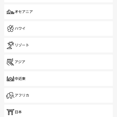
オセアニア
ハワイ
リゾート
アジア
中近東
アフリカ
日本