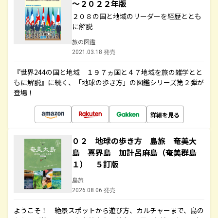
～２０２２年版
２０８の国と地域のリーダーを経歴ととも
に解説
旅の図鑑
2021.03.18 発売
『世界244の国と地域 １９７ヵ国と４７地域を旅の雑学とと
もに解説』に続く、「地球の歩き方」の図鑑シリーズ第２弾が
登場！
詳細を見る
０２ 地球の歩き方 島旅 奄美大
島 喜界島 加計呂麻島（奄美群島
１） ５訂版
島旅
2026.08.06 発売
ようこそ！ 絶景スポットから遊び方、カルチャーまで、島の