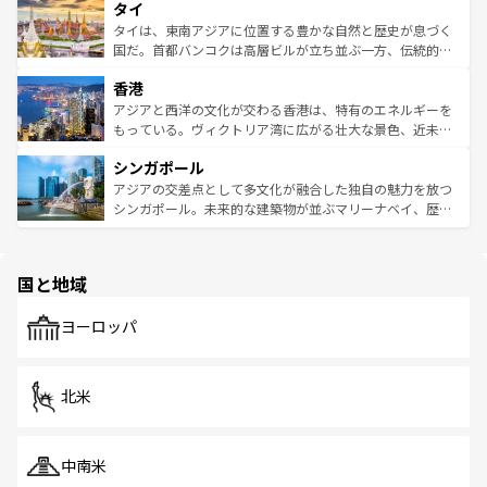
タイ
リティに包まれながら、韓国の多彩な魅力を心ゆくまで味
急速な発展と共に伝統が息づく。ハノイの古い町並みやホ
わってみてほしい。 なお、新着の韓国情報は
コンテンツ一
ーチミン市のフランス統治時代の建物も、独特の雰囲気を
タイは、東南アジアに位置する豊かな自然と歴史が息づく
覧
を参照してほしい。
醸し出している。また、バラエティの豊かさとおいしさで
国だ。首都バンコクは高層ビルが立ち並ぶ一方、伝統的な
世界中の食通を魅了してやまないベトナム料理も魅力のひ
寺院や市場がいたるところに点在し、古きよき文化と現代
香港
とつ。フォーやバインミー、ベトナムコーヒーなどは、ぜ
の活気が交差している。北部ではチェンマイなどの山岳地
ひ現地で味わいたい。どの地域を訪れてもあたたかい人々
帯で自然と触れ合い、南部ではプーケットやクラビの美し
アジアと西洋の文化が交わる香港は、特有のエネルギーを
が旅行者を迎えてくれるので、きっと忘れられない旅にな
いビーチでリゾート気分を楽しむことができる。タイ料理
もっている。ヴィクトリア湾に広がる壮大な景色、近未来
るはずだ。 なお、新着のベトナム情報は
コンテンツ一覧
を
は世界的に有名で、屋台から高級レストランまで味覚を刺
的なアートスポット、そして歴史と現代が融合した町並
参照してほしい。
シンガポール
激する。気候は一年中温暖で、どの季節にも異なる楽しみ
み、どこを訪れても感動するはず。観光スポットが密集し
が待っている。親しみやすいタイの人々、仏教を中心とし
ており、効率よく見どころを回れるのも魅力。息をのむよ
アジアの交差点として多文化が融合した独自の魅力を放つ
た文化、そして多様な観光資源が、訪れる旅人を魅了し続
うな絶景から文化的な体験まで、香港を存分に楽しみ尽く
シンガポール。未来的な建築物が並ぶマリーナベイ、歴史
ける。 なお、新着のタイ情報は
コンテンツ一覧
を参照して
そう。 なお、新着の香港情報は
コンテンツ一覧
を参照して
と伝統を感じられるエスニックタウン、多数の緑豊かな公
ほしい。
ほしい。
園や自然保護区など、自然が調和した近代的な景観と文化
の多様性あふれるカラフルな町は、どこを歩いても新しい
国と地域
発見がある。さらに、治安のよさや充実した公共交通機関
も、旅行者にとっては魅力的なポイント。グルメも豊富
で、ホーカーズは地元の風情を楽しめる外せないスポット
ヨーロッパ
だ。訪れる人を飽きさせないシンガポールで、多様な魅力
を体感しよう。 なお、新着のシンガポール情報は
コンテン
ツ一覧
を参照してほしい。
北米
中南米