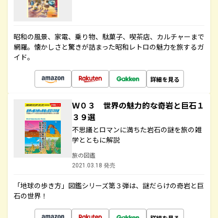
昭和の風景、家電、乗り物、駄菓子、喫茶店、カルチャーまで
網羅。懐かしさと驚きが詰まった昭和レトロの魅力を旅するガ
イド。
詳細を見る
Ｗ０３ 世界の魅力的な奇岩と巨石１
３９選
不思議とロマンに満ちた岩石の謎を旅の雑
学とともに解説
旅の図鑑
2021.03.18 発売
「地球の歩き方」図鑑シリーズ第３弾は、謎だらけの奇岩と巨
石の世界！
詳細を見る