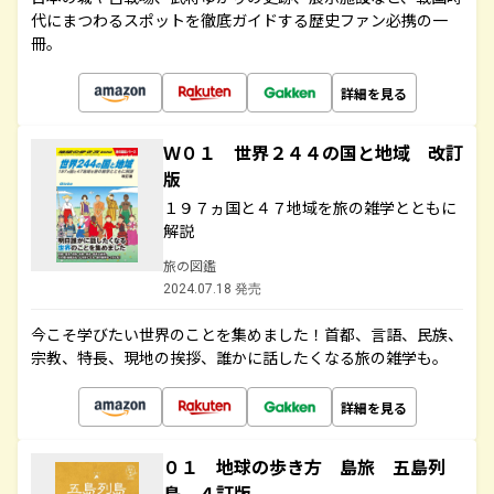
代にまつわるスポットを徹底ガイドする歴史ファン必携の一
冊。
詳細を見る
Ｗ０１ 世界２４４の国と地域 改訂
版
１９７ヵ国と４７地域を旅の雑学とともに
解説
旅の図鑑
2024.07.18 発売
今こそ学びたい世界のことを集めました！首都、言語、民族、
宗教、特長、現地の挨拶、誰かに話したくなる旅の雑学も。
詳細を見る
０１ 地球の歩き方 島旅 五島列
島 ４訂版