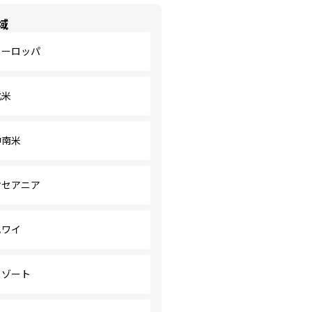
域
ヨーロッパ
北米
中南米
オセアニア
ハワイ
リゾート