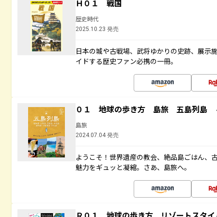
Ｈ０１ 戦国
歴史時代
2025.10.23 発売
日本の城や古戦場、武将ゆかりの史跡、展示
イドする歴史ファン必携の一冊。
０１ 地球の歩き方 島旅 五島列島 
島旅
2024.07.04 発売
ようこそ！世界遺産の教会、絶品島ごはん、
魅力をギュッと凝縮。さあ、島旅へ。
Ｒ０１ 地球の歩き方 リゾートスタイ