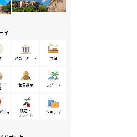
ーマ
食
建築・アート
宿泊
ト・
世界遺産
リゾート
戦
鉄道・
ビティ
ショップ
フライト