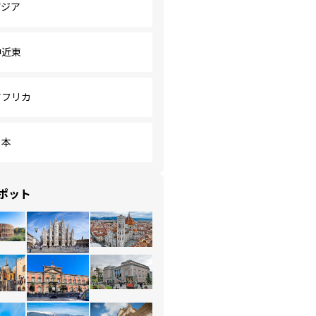
アジア
中近東
アフリカ
日本
ポット