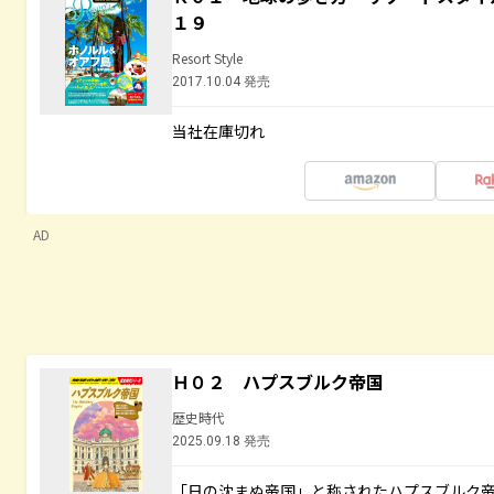
１９
Resort Style
2017.10.04 発売
当社在庫切れ
AD
Ｈ０２ ハプスブルク帝国
歴史時代
2025.09.18 発売
「日の沈まぬ帝国」と称されたハプスブルク