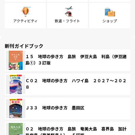
アクティビティ
鉄道・フライト
ショップ
新刊ガイドブック
１５ 地球の歩き方 島旅 伊豆大島 利島（伊豆諸
島①）３訂版
Ｃ０２ 地球の歩き方 ハワイ島 ２０２７～２０２
８
Ｊ３３ 地球の歩き方 墨田区
０２ 地球の歩き方 島旅 奄美大島 喜界島 加計
呂麻島（奄美群島１） ５訂版