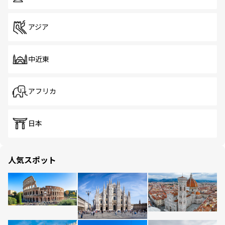
アジア
中近東
アフリカ
日本
人気スポット