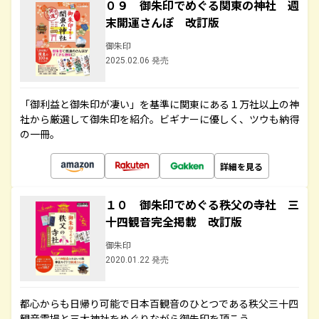
０９ 御朱印でめぐる関東の神社 週
末開運さんぽ 改訂版
御朱印
2025.02.06 発売
「御利益と御朱印が凄い」を基準に関東にある１万社以上の神
社から厳選して御朱印を紹介。ビギナーに優しく、ツウも納得
の一冊。
詳細を見る
１０ 御朱印でめぐる秩父の寺社 三
十四観音完全掲載 改訂版
御朱印
2020.01.22 発売
都心からも日帰り可能で日本百観音のひとつである秩父三十四
観音霊場と三大神社をめぐりながら御朱印を頂こう。