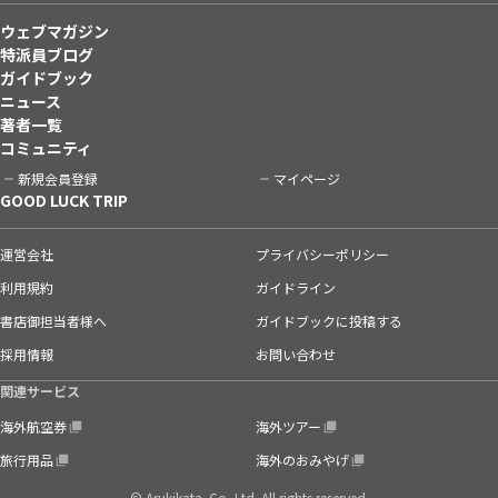
ウェブマガジン
特派員ブログ
ガイドブック
ニュース
著者一覧
コミュニティ
新規会員登録
マイページ
GOOD LUCK TRIP
運営会社
プライバシーポリシー
利用規約
ガイドライン
書店御担当者様へ
ガイドブックに投稿する
採用情報
お問い合わせ
関連サービス
海外航空券
海外ツアー
旅行用品
海外のおみやげ
© Arukikata. Co.,Ltd. All rights reserved.