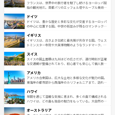
しい。
る。首都マドリードの洗練された雰囲気や、バルセロナの
フランスは、世界中の旅行者を魅了し続けるヨーロッパ屈
アートに溢れた街角から、地方では古代ローマ遺跡や中世
指の観光地だ。首都パリのエッフェル塔やルーブル美術館
の城塞都市、穏やかなビーチリゾートまで多彩な表情を見
といった象徴的なスポットから、田舎町の古風な美しさま
せる。地方によって風土や気候が異なるスペインはその個
ドイツ
で、幅広い魅力が詰まっている。華麗な宮殿、歴史的な大
性で訪れる人を魅了する。 なお、新着のスペイン情報は
コ
聖堂、美しいビーチ、そして豊かな自然が、訪れる者を心
ドイツは、豊かな歴史と多彩な文化が交差するヨーロッパ
ンテンツ一覧
を参照してほしい。
から魅了する。また、フランスは美食の国としても知ら
の中心に位置する国。中世の街並みが残るロマンチック街
れ、フランス料理はユネスコ無形文化遺産にも登録されて
道から、未来を先取りするようなモダンな都市まで多様な
イギリス
いる。シャンパンの発祥地であるランス、プロヴァンスの
顔を持つこの国は、どこを歩いても飽きることがない。ベ
香り高いラベンダー畑など、多彩な楽しみ方が可能だ。さ
ルリンの文化的活気、バイエルン州のアルプスの絶景、そ
イギリスは、古きよき伝統と最先端が共存する国。ウェス
らに、パリ以外の地域にも魅力が溢れており、どの街角に
してライン川沿いのワイン畑といった風景は必見。ビール
トミンスター寺院や大英博物館のようなランドマーク、歴
も豊かな歴史と文化が息づいている。パリ以外の個性あふ
とソーセージを味わいながら地元の人と過ごす楽しい時間
史ある大学都市、美しい丘陵地帯や牧歌的な風景など、エ
れる地方に足を運ぶとそれぞれで全く異なる文化を体験で
スイス
は、お酒好きな人にはぜひ体験してほしい。 なお、新着の
リアごとに異なる魅力がある。また、優雅なアフタヌーン
きるだろう。 なお、新着のフランス情報は
コンテンツ一覧
ドイツ情報は
コンテンツ一覧
を参照してほしい。
ティー、ビール好きにはたまらない英国パブ、サッカー観
スイスの国土面積は九州ほどの広さだが、運行時刻が正確
を参照してほしい。
戦など、本場だからこそできる体験も豊富。イギリスを旅
な交通網が整備されており、初心者でも安心して個人旅行
して楽しみつくそう。 なお、新着のイギリス情報は
コンテ
を楽しめる。日本同様に時刻表どおりの旅が可能だ。中世
アメリカ
ンツ一覧
を参照してほしい。
の建物がそのまま残る町や、スイスならではのユニークな
博物館もあり、アルプス観光だけでなく町歩きも満喫する
アメリカ合衆国は、広大な土地と多様な文化が魅力の国。
ことができる。国民の所得が高いため物価も高いが、旅行
東海岸の都市部から西海岸のカリフォルニアまで、訪れる
者向けの交通パス提供のサービスもあり、うまく活用すれ
場所ごとに異なる風景と体験が待っている。ニューヨーク
ハワイ
ば市内交通費無料で観光を楽しむこともできる。 なお、新
のような巨大都市は、観光、ショッピング、エンターテイ
着のスイス情報は
コンテンツ一覧
を参照してほしい。
ンメントが詰まった刺激的なスポットだ。一方、アメリカ
年間を通じて温暖な気候に恵まれ、多くの島で構成される
西部には大自然が広がり、グランドキャニオンやイエロー
ハワイは、どの島も独自の魅力をもっている。大自然の神
ストーン国立公園といった絶景が堪能できる。さらに、南
秘を感じたいなら、火山が生み出した壮大な景観を誇るハ
オーストラリア
部のニューオーリンズでは、音楽と美食が融合した独特の
ワイ島は見逃せない。また、定番の観光地といえばオアフ
文化が魅力。旅行者はアメリカの各地域で異なる魅力を楽
島だが、静かな自然を求めるならマウイ島やカウアイ島が