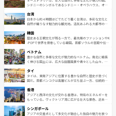
オーストラリアは、壮大な自然と多様な文化が魅力の国。
しみながら、その多様性と豊かな歴史を感じることができ
おすすめ。エメラルドグリーンに輝く海をはじめ、豊かな
シドニーのシンボルであるシドニー・オペラハウス、オー
るだろう。車でのロードトリップや列車の旅も、アメリカ
文化や歴史が息づいている。「アロハスピリット」と呼ば
ストラリア東海岸北部に広がる大サンゴ礁地帯グレートバ
ならではの贅沢な旅のスタイルだ。 なお、新着のアメリカ
台湾
れるおもてなしの心で訪れる人々を迎えてくれるハワイの
リアリーフや大陸中央部にそびえるウルル（エアーズロッ
情報は
コンテンツ一覧
を参照してほしい。
人々、おいしいローカルフードやハワイアンミュージッ
ク）、タスマニアの美しい原生林やケアンズの熱帯雨林な
日本から約４時間ほどでたどり着く台湾は、多彩な文化と
ク、伝統的なフラダンスなど、すべてがハワイの魅力を彩
ど、見どころがたくさん。また、カフェやワイン、オージ
自然が織りなす魅力的な観光地。活気あふれる大都市の台
っている。訪れるたびに新しい発見と感動が待っているハ
ービーフなどの食文化も豊かで、美味しいものであふれて
北やノスタルジックな町並みが人気な九份（ジォウフェ
ワイを、存分に味わってほしい。 なお、新着のハワイ情報
韓国
いる。アクティビティも充実しており、サーフィンやダイ
ン）、静ひつな山岳地帯である台湾東部など、都市の喧騒
は
コンテンツ一覧
を参照してほしい。
ビング、ハイキングなど、アウトドア好きにはたまらな
と山間の静けさが共存しており、訪れる人に新しい発見と
歴史ある王朝文化が残る一方で、最先端のファッションやK
い。オーストラリアの多彩な魅力を存分に味わいつくそ
驚きをもたらしてくれる。また、奥深い台湾の食文化も魅
-POPで世界を席巻している韓国。首都ソウルの宮殿や伝統
う。 なお、新着のオーストラリア情報は
コンテンツ一覧
を
力で、夜市などの屋台グルメから高級料理、ヘルシーで美
家屋が並ぶエリアでは韓国の歴史と文化に浸ることがで
参照してほしい。
ベトナム
容にもいいと評判のスイーツなど、バラエティ豊かな料理
き、地方に足を延ばせば四季折々の自然美を楽しむことが
が味わえる。 なお、新着の台湾情報は
コンテンツ一覧
を参
できる。そして、キムチや焼肉、絶品のストリートフード
豊かな自然と多様な文化が魅力的なベトナム。南北に細長
照してほしい。
まで、さまざまな韓国料理が待っている。夜には、韓国な
く伸びる国土には、広大な田園風景や青々とした山々、世
らではのナイトライフも堪能できる。あたたかいホスピタ
界遺産に登録された壮大な自然景観が点在し、都市部では
タイ
リティに包まれながら、韓国の多彩な魅力を心ゆくまで味
急速な発展と共に伝統が息づく。ハノイの古い町並みやホ
わってみてほしい。 なお、新着の韓国情報は
コンテンツ一
ーチミン市のフランス統治時代の建物も、独特の雰囲気を
タイは、東南アジアに位置する豊かな自然と歴史が息づく
覧
を参照してほしい。
醸し出している。また、バラエティの豊かさとおいしさで
国だ。首都バンコクは高層ビルが立ち並ぶ一方、伝統的な
世界中の食通を魅了してやまないベトナム料理も魅力のひ
寺院や市場がいたるところに点在し、古きよき文化と現代
香港
とつ。フォーやバインミー、ベトナムコーヒーなどは、ぜ
の活気が交差している。北部ではチェンマイなどの山岳地
ひ現地で味わいたい。どの地域を訪れてもあたたかい人々
帯で自然と触れ合い、南部ではプーケットやクラビの美し
アジアと西洋の文化が交わる香港は、特有のエネルギーを
が旅行者を迎えてくれるので、きっと忘れられない旅にな
いビーチでリゾート気分を楽しむことができる。タイ料理
もっている。ヴィクトリア湾に広がる壮大な景色、近未来
るはずだ。 なお、新着のベトナム情報は
コンテンツ一覧
を
は世界的に有名で、屋台から高級レストランまで味覚を刺
的なアートスポット、そして歴史と現代が融合した町並
参照してほしい。
シンガポール
激する。気候は一年中温暖で、どの季節にも異なる楽しみ
み、どこを訪れても感動するはず。観光スポットが密集し
が待っている。親しみやすいタイの人々、仏教を中心とし
ており、効率よく見どころを回れるのも魅力。息をのむよ
アジアの交差点として多文化が融合した独自の魅力を放つ