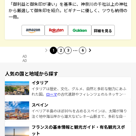
「御利益と御朱印が凄い」を基準に、神奈川の千社以上の神社
から厳選して御朱印を紹介。ビギナーに優しく、ツウも納得の
一冊。
詳細を見る
…
1
2
3
6
AD
AD
人気の国と地域から探す
イタリア
イタリアは歴史、文化、グルメ、自然と多彩な魅力にあふ
れた国。
ローマ
の古代遺跡やフィレンツェのルネッサンス
美術、ヴェネツィアの運河など、歴史あるスポットはもち
スペイン
ろん、トスカーナの美しい田園風景やアマルフィ海岸の絶
景など、自然景観も見逃せない。観光の合間には、本場の
イベリア半島のほぼ80％を占めるスペインは、太陽が降り
ピザやパスタなど、絶品のイタリア料理を堪能することも
注ぐ地中海沿岸から雄大なピレネー山脈まで、多彩な自然
できる。朝目覚めてから夜眠るまで、すべての瞬間を楽し
と文化が詰まったヨーロッパ屈指の旅行先だ。多様な地域
フランスの基本情報と観光ガイド・有名観光スポ
ませてくれるイタリアで、忘れられない旅をしてみよう！
文化が根付くこの国では、情熱的なフラメンコ、熱気あふ
なお、新着のイタリア情報は
コンテンツ一覧
を参照してほ
れる闘牛、そして美味しいタパスが生活の一部となってい
ット