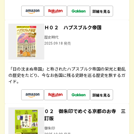
詳細を見る
Ｈ０２ ハプスブルク帝国
歴史時代
2025.09.18 発売
「日の沈まぬ帝国」と称されたハプスブルク帝国の栄光と動乱
の歴史をたどり、今なお各国に残る史跡を巡る歴史を旅するガ
イド。
詳細を見る
０２ 御朱印でめぐる京都のお寺 三
訂版
御朱印