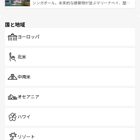
た文化、そして多様な観光資源が、訪れる旅人を魅了し続
うな絶景から文化的な体験まで、香港を存分に楽しみ尽く
シンガポール。未来的な建築物が並ぶマリーナベイ、歴史
ける。 なお、新着のタイ情報は
コンテンツ一覧
を参照して
そう。 なお、新着の香港情報は
コンテンツ一覧
を参照して
と伝統を感じられるエスニックタウン、多数の緑豊かな公
ほしい。
ほしい。
園や自然保護区など、自然が調和した近代的な景観と文化
の多様性あふれるカラフルな町は、どこを歩いても新しい
国と地域
発見がある。さらに、治安のよさや充実した公共交通機関
も、旅行者にとっては魅力的なポイント。グルメも豊富
で、ホーカーズは地元の風情を楽しめる外せないスポット
ヨーロッパ
だ。訪れる人を飽きさせないシンガポールで、多様な魅力
を体感しよう。 なお、新着のシンガポール情報は
コンテン
ツ一覧
を参照してほしい。
北米
中南米
オセアニア
ハワイ
リゾート