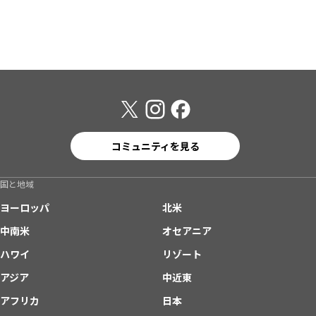
コミュニティを見る
国と地域
ヨーロッパ
北米
中南米
オセアニア
ハワイ
リゾート
アジア
中近東
アフリカ
日本