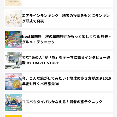
エアラインランキング 読者の投票をもとにランキン
グ形式で発表
Next韓国旅 次の韓国旅行がもっと楽しくなる 旅先・
グルメ・テクニック
旬な“あの人”が「旅」をテーマに語るインタビュー連
載 MY TRAVEL STORY
今、こんな旅がしてみたい！地球の歩き方が選ぶ2026
年絶対行くべき旅先30
コスパもタイパもかなえる！賢者の旅テクニック