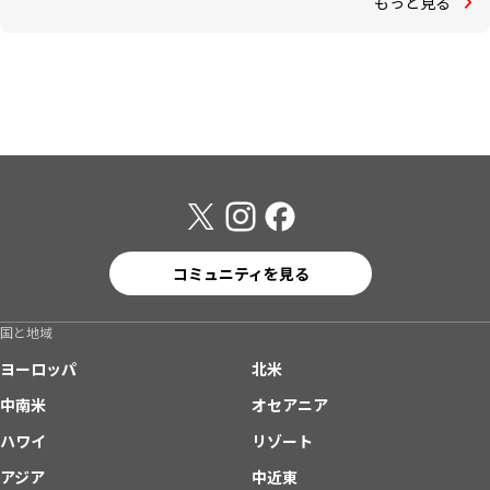
もっと見る
コミュニティを見る
国と地域
ヨーロッパ
北米
中南米
オセアニア
ハワイ
リゾート
アジア
中近東