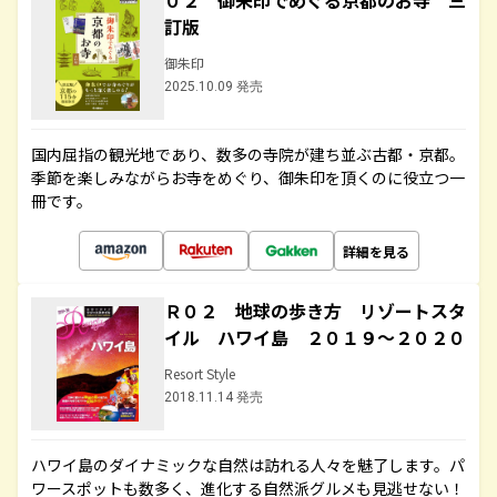
０２ 御朱印でめぐる京都のお寺 三
訂版
御朱印
2025.10.09 発売
国内屈指の観光地であり、数多の寺院が建ち並ぶ古都・京都。
季節を楽しみながらお寺をめぐり、御朱印を頂くのに役立つ一
冊です。
詳細を見る
Ｒ０２ 地球の歩き方 リゾートスタ
イル ハワイ島 ２０１９～２０２０
Resort Style
2018.11.14 発売
ハワイ島のダイナミックな自然は訪れる人々を魅了します。パ
ワースポットも数多く、進化する自然派グルメも見逃せない！