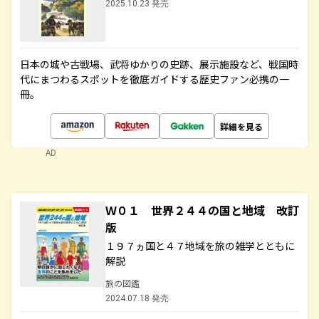
2025.10.23 発売
日本の城や古戦場、武将ゆかりの史跡、展示施設など、戦国時
代にまつわるスポットを徹底ガイドする歴史ファン必携の一
冊。
詳細を見る
AD
Ｗ０１ 世界２４４の国と地域 改訂
版
１９７ヵ国と４７地域を旅の雑学とともに
解説
旅の図鑑
2024.07.18 発売