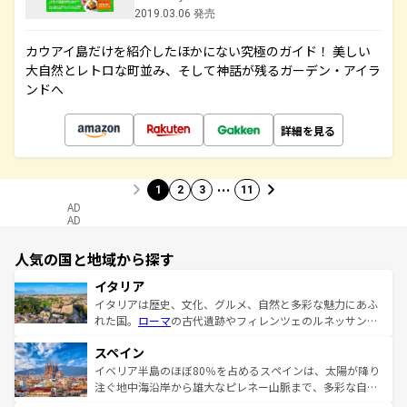
2019.03.06 発売
カウアイ島だけを紹介したほかにない究極のガイド！ 美しい
大自然とレトロな町並み、そして神話が残るガーデン・アイラ
ンドへ
詳細を見る
…
1
2
3
11
AD
AD
人気の国と地域から探す
イタリア
イタリアは歴史、文化、グルメ、自然と多彩な魅力にあふ
れた国。
ローマ
の古代遺跡やフィレンツェのルネッサンス
美術、ヴェネツィアの運河など、歴史あるスポットはもち
スペイン
ろん、トスカーナの美しい田園風景やアマルフィ海岸の絶
景など、自然景観も見逃せない。観光の合間には、本場の
イベリア半島のほぼ80％を占めるスペインは、太陽が降り
ピザやパスタなど、絶品のイタリア料理を堪能することも
注ぐ地中海沿岸から雄大なピレネー山脈まで、多彩な自然
できる。朝目覚めてから夜眠るまで、すべての瞬間を楽し
と文化が詰まったヨーロッパ屈指の旅行先だ。多様な地域