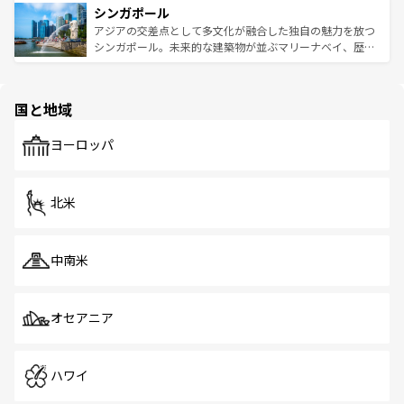
参照してほしい。
シンガポール
激する。気候は一年中温暖で、どの季節にも異なる楽しみ
み、どこを訪れても感動するはず。観光スポットが密集し
が待っている。親しみやすいタイの人々、仏教を中心とし
ており、効率よく見どころを回れるのも魅力。息をのむよ
アジアの交差点として多文化が融合した独自の魅力を放つ
た文化、そして多様な観光資源が、訪れる旅人を魅了し続
うな絶景から文化的な体験まで、香港を存分に楽しみ尽く
シンガポール。未来的な建築物が並ぶマリーナベイ、歴史
ける。 なお、新着のタイ情報は
コンテンツ一覧
を参照して
そう。 なお、新着の香港情報は
コンテンツ一覧
を参照して
と伝統を感じられるエスニックタウン、多数の緑豊かな公
ほしい。
ほしい。
園や自然保護区など、自然が調和した近代的な景観と文化
の多様性あふれるカラフルな町は、どこを歩いても新しい
国と地域
発見がある。さらに、治安のよさや充実した公共交通機関
も、旅行者にとっては魅力的なポイント。グルメも豊富
で、ホーカーズは地元の風情を楽しめる外せないスポット
ヨーロッパ
だ。訪れる人を飽きさせないシンガポールで、多様な魅力
を体感しよう。 なお、新着のシンガポール情報は
コンテン
ツ一覧
を参照してほしい。
北米
中南米
オセアニア
ハワイ