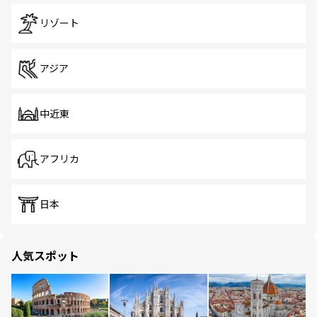
リゾート
アジア
中近東
アフリカ
日本
人気スポット