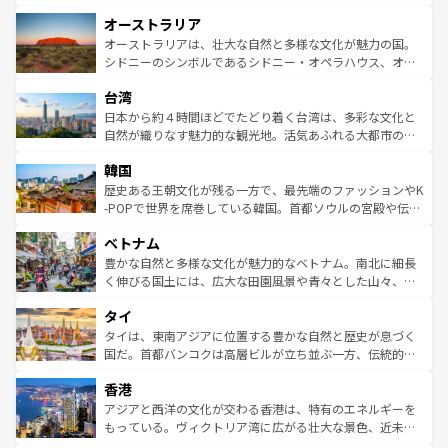
ストーン国立公園といった絶景が堪能できる。さらに、南
秘を感じたいなら、火山が生み出した壮大な景観を誇るハ
オーストラリア
部のニューオーリンズでは、音楽と美食が融合した独特の
ワイ島は見逃せない。また、定番の観光地といえばオアフ
文化が魅力。旅行者はアメリカの各地域で異なる魅力を楽
島だが、静かな自然を求めるならマウイ島やカウアイ島が
オーストラリアは、壮大な自然と多様な文化が魅力の国。
しみながら、その多様性と豊かな歴史を感じることができ
おすすめ。エメラルドグリーンに輝く海をはじめ、豊かな
シドニーのシンボルであるシドニー・オペラハウス、オー
るだろう。車でのロードトリップや列車の旅も、アメリカ
文化や歴史が息づいている。「アロハスピリット」と呼ば
ストラリア東海岸北部に広がる大サンゴ礁地帯グレートバ
ならではの贅沢な旅のスタイルだ。 なお、新着のアメリカ
台湾
れるおもてなしの心で訪れる人々を迎えてくれるハワイの
リアリーフや大陸中央部にそびえるウルル（エアーズロッ
情報は
コンテンツ一覧
を参照してほしい。
人々、おいしいローカルフードやハワイアンミュージッ
ク）、タスマニアの美しい原生林やケアンズの熱帯雨林な
日本から約４時間ほどでたどり着く台湾は、多彩な文化と
ク、伝統的なフラダンスなど、すべてがハワイの魅力を彩
ど、見どころがたくさん。また、カフェやワイン、オージ
自然が織りなす魅力的な観光地。活気あふれる大都市の台
っている。訪れるたびに新しい発見と感動が待っているハ
ービーフなどの食文化も豊かで、美味しいものであふれて
北やノスタルジックな町並みが人気な九份（ジォウフェ
ワイを、存分に味わってほしい。 なお、新着のハワイ情報
韓国
いる。アクティビティも充実しており、サーフィンやダイ
ン）、静ひつな山岳地帯である台湾東部など、都市の喧騒
は
コンテンツ一覧
を参照してほしい。
ビング、ハイキングなど、アウトドア好きにはたまらな
と山間の静けさが共存しており、訪れる人に新しい発見と
歴史ある王朝文化が残る一方で、最先端のファッションやK
い。オーストラリアの多彩な魅力を存分に味わいつくそ
驚きをもたらしてくれる。また、奥深い台湾の食文化も魅
-POPで世界を席巻している韓国。首都ソウルの宮殿や伝統
う。 なお、新着のオーストラリア情報は
コンテンツ一覧
を
力で、夜市などの屋台グルメから高級料理、ヘルシーで美
家屋が並ぶエリアでは韓国の歴史と文化に浸ることがで
参照してほしい。
ベトナム
容にもいいと評判のスイーツなど、バラエティ豊かな料理
き、地方に足を延ばせば四季折々の自然美を楽しむことが
が味わえる。 なお、新着の台湾情報は
コンテンツ一覧
を参
できる。そして、キムチや焼肉、絶品のストリートフード
豊かな自然と多様な文化が魅力的なベトナム。南北に細長
照してほしい。
まで、さまざまな韓国料理が待っている。夜には、韓国な
く伸びる国土には、広大な田園風景や青々とした山々、世
らではのナイトライフも堪能できる。あたたかいホスピタ
界遺産に登録された壮大な自然景観が点在し、都市部では
タイ
リティに包まれながら、韓国の多彩な魅力を心ゆくまで味
急速な発展と共に伝統が息づく。ハノイの古い町並みやホ
わってみてほしい。 なお、新着の韓国情報は
コンテンツ一
ーチミン市のフランス統治時代の建物も、独特の雰囲気を
タイは、東南アジアに位置する豊かな自然と歴史が息づく
覧
を参照してほしい。
醸し出している。また、バラエティの豊かさとおいしさで
国だ。首都バンコクは高層ビルが立ち並ぶ一方、伝統的な
世界中の食通を魅了してやまないベトナム料理も魅力のひ
寺院や市場がいたるところに点在し、古きよき文化と現代
香港
とつ。フォーやバインミー、ベトナムコーヒーなどは、ぜ
の活気が交差している。北部ではチェンマイなどの山岳地
ひ現地で味わいたい。どの地域を訪れてもあたたかい人々
帯で自然と触れ合い、南部ではプーケットやクラビの美し
アジアと西洋の文化が交わる香港は、特有のエネルギーを
が旅行者を迎えてくれるので、きっと忘れられない旅にな
いビーチでリゾート気分を楽しむことができる。タイ料理
もっている。ヴィクトリア湾に広がる壮大な景色、近未来
るはずだ。 なお、新着のベトナム情報は
コンテンツ一覧
を
は世界的に有名で、屋台から高級レストランまで味覚を刺
的なアートスポット、そして歴史と現代が融合した町並