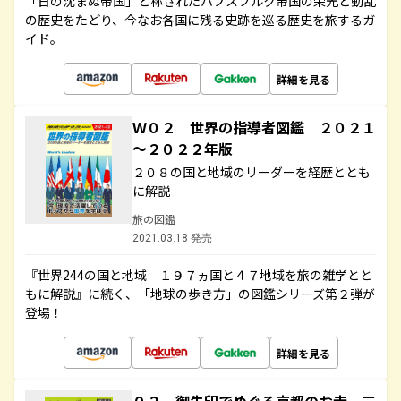
「日の沈まぬ帝国」と称されたハプスブルク帝国の栄光と動乱
の歴史をたどり、今なお各国に残る史跡を巡る歴史を旅するガ
イド。
詳細を見る
Ｗ０２ 世界の指導者図鑑 ２０２１
～２０２２年版
２０８の国と地域のリーダーを経歴ととも
に解説
旅の図鑑
2021.03.18 発売
『世界244の国と地域 １９７ヵ国と４７地域を旅の雑学とと
もに解説』に続く、「地球の歩き方」の図鑑シリーズ第２弾が
登場！
詳細を見る