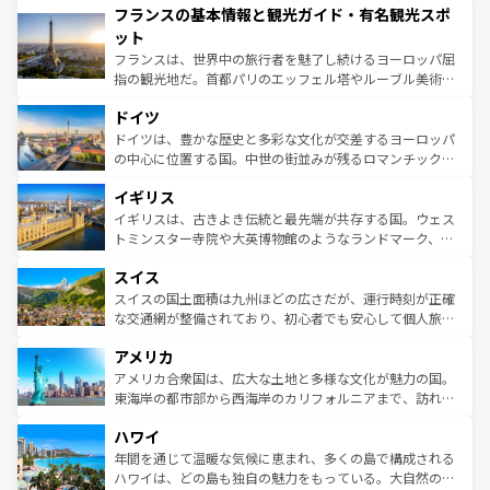
フランスの基本情報と観光ガイド・有名観光スポ
ませてくれるイタリアで、忘れられない旅をしてみよう！
文化が根付くこの国では、情熱的なフラメンコ、熱気あふ
なお、新着のイタリア情報は
コンテンツ一覧
を参照してほ
れる闘牛、そして美味しいタパスが生活の一部となってい
ット
しい。
る。首都マドリードの洗練された雰囲気や、バルセロナの
フランスは、世界中の旅行者を魅了し続けるヨーロッパ屈
アートに溢れた街角から、地方では古代ローマ遺跡や中世
指の観光地だ。首都パリのエッフェル塔やルーブル美術館
の城塞都市、穏やかなビーチリゾートまで多彩な表情を見
といった象徴的なスポットから、田舎町の古風な美しさま
せる。地方によって風土や気候が異なるスペインはその個
ドイツ
で、幅広い魅力が詰まっている。華麗な宮殿、歴史的な大
性で訪れる人を魅了する。 なお、新着のスペイン情報は
コ
聖堂、美しいビーチ、そして豊かな自然が、訪れる者を心
ドイツは、豊かな歴史と多彩な文化が交差するヨーロッパ
ンテンツ一覧
を参照してほしい。
から魅了する。また、フランスは美食の国としても知ら
の中心に位置する国。中世の街並みが残るロマンチック街
れ、フランス料理はユネスコ無形文化遺産にも登録されて
道から、未来を先取りするようなモダンな都市まで多様な
イギリス
いる。シャンパンの発祥地であるランス、プロヴァンスの
顔を持つこの国は、どこを歩いても飽きることがない。ベ
香り高いラベンダー畑など、多彩な楽しみ方が可能だ。さ
ルリンの文化的活気、バイエルン州のアルプスの絶景、そ
イギリスは、古きよき伝統と最先端が共存する国。ウェス
らに、パリ以外の地域にも魅力が溢れており、どの街角に
してライン川沿いのワイン畑といった風景は必見。ビール
トミンスター寺院や大英博物館のようなランドマーク、歴
も豊かな歴史と文化が息づいている。パリ以外の個性あふ
とソーセージを味わいながら地元の人と過ごす楽しい時間
史ある大学都市、美しい丘陵地帯や牧歌的な風景など、エ
れる地方に足を運ぶとそれぞれで全く異なる文化を体験で
スイス
は、お酒好きな人にはぜひ体験してほしい。 なお、新着の
リアごとに異なる魅力がある。また、優雅なアフタヌーン
きるだろう。 なお、新着のフランス情報は
コンテンツ一覧
ドイツ情報は
コンテンツ一覧
を参照してほしい。
ティー、ビール好きにはたまらない英国パブ、サッカー観
スイスの国土面積は九州ほどの広さだが、運行時刻が正確
を参照してほしい。
戦など、本場だからこそできる体験も豊富。イギリスを旅
な交通網が整備されており、初心者でも安心して個人旅行
して楽しみつくそう。 なお、新着のイギリス情報は
コンテ
を楽しめる。日本同様に時刻表どおりの旅が可能だ。中世
アメリカ
ンツ一覧
を参照してほしい。
の建物がそのまま残る町や、スイスならではのユニークな
博物館もあり、アルプス観光だけでなく町歩きも満喫する
アメリカ合衆国は、広大な土地と多様な文化が魅力の国。
ことができる。国民の所得が高いため物価も高いが、旅行
東海岸の都市部から西海岸のカリフォルニアまで、訪れる
者向けの交通パス提供のサービスもあり、うまく活用すれ
場所ごとに異なる風景と体験が待っている。ニューヨーク
ハワイ
ば市内交通費無料で観光を楽しむこともできる。 なお、新
のような巨大都市は、観光、ショッピング、エンターテイ
着のスイス情報は
コンテンツ一覧
を参照してほしい。
ンメントが詰まった刺激的なスポットだ。一方、アメリカ
年間を通じて温暖な気候に恵まれ、多くの島で構成される
西部には大自然が広がり、グランドキャニオンやイエロー
ハワイは、どの島も独自の魅力をもっている。大自然の神