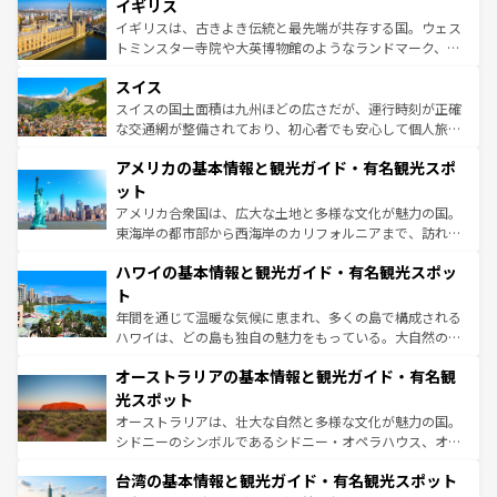
香り高いラベンダー畑など、多彩な楽しみ方が可能だ。さ
イギリス
顔を持つこの国は、どこを歩いても飽きることがない。ベ
らに、パリ以外の地域にも魅力が溢れており、どの街角に
ルリンの文化的活気、バイエルン州のアルプスの絶景、そ
イギリスは、古きよき伝統と最先端が共存する国。ウェス
も豊かな歴史と文化が息づいている。パリ以外の個性あふ
してライン川沿いのワイン畑といった風景は必見。ビール
トミンスター寺院や大英博物館のようなランドマーク、歴
れる地方に足を運ぶとそれぞれで全く異なる文化を体験で
とソーセージを味わいながら地元の人と過ごす楽しい時間
史ある大学都市、美しい丘陵地帯や牧歌的な風景など、エ
きるだろう。 なお、新着のフランス情報は
コンテンツ一覧
スイス
は、お酒好きな人にはぜひ体験してほしい。 なお、新着の
リアごとに異なる魅力がある。また、優雅なアフタヌーン
を参照してほしい。
ドイツ情報は
コンテンツ一覧
を参照してほしい。
ティー、ビール好きにはたまらない英国パブ、サッカー観
スイスの国土面積は九州ほどの広さだが、運行時刻が正確
戦など、本場だからこそできる体験も豊富。イギリスを旅
な交通網が整備されており、初心者でも安心して個人旅行
して楽しみつくそう。 なお、新着のイギリス情報は
コンテ
を楽しめる。日本同様に時刻表どおりの旅が可能だ。中世
アメリカの基本情報と観光ガイド・有名観光スポ
ンツ一覧
を参照してほしい。
の建物がそのまま残る町や、スイスならではのユニークな
博物館もあり、アルプス観光だけでなく町歩きも満喫する
ット
ことができる。国民の所得が高いため物価も高いが、旅行
アメリカ合衆国は、広大な土地と多様な文化が魅力の国。
者向けの交通パス提供のサービスもあり、うまく活用すれ
東海岸の都市部から西海岸のカリフォルニアまで、訪れる
ば市内交通費無料で観光を楽しむこともできる。 なお、新
場所ごとに異なる風景と体験が待っている。ニューヨーク
着のスイス情報は
コンテンツ一覧
を参照してほしい。
ハワイの基本情報と観光ガイド・有名観光スポッ
のような巨大都市は、観光、ショッピング、エンターテイ
ンメントが詰まった刺激的なスポットだ。一方、アメリカ
ト
西部には大自然が広がり、グランドキャニオンやイエロー
年間を通じて温暖な気候に恵まれ、多くの島で構成される
ストーン国立公園といった絶景が堪能できる。さらに、南
ハワイは、どの島も独自の魅力をもっている。大自然の神
部のニューオーリンズでは、音楽と美食が融合した独特の
秘を感じたいなら、火山が生み出した壮大な景観を誇るハ
文化が魅力。旅行者はアメリカの各地域で異なる魅力を楽
オーストラリアの基本情報と観光ガイド・有名観
ワイ島は見逃せない。また、定番の観光地といえばオアフ
しみながら、その多様性と豊かな歴史を感じることができ
島だが、静かな自然を求めるならマウイ島やカウアイ島が
光スポット
るだろう。車でのロードトリップや列車の旅も、アメリカ
おすすめ。エメラルドグリーンに輝く海をはじめ、豊かな
オーストラリアは、壮大な自然と多様な文化が魅力の国。
ならではの贅沢な旅のスタイルだ。 なお、新着のアメリカ
文化や歴史が息づいている。「アロハスピリット」と呼ば
シドニーのシンボルであるシドニー・オペラハウス、オー
情報は
コンテンツ一覧
を参照してほしい。
れるおもてなしの心で訪れる人々を迎えてくれるハワイの
ストラリア東海岸北部に広がる大サンゴ礁地帯グレートバ
人々、おいしいローカルフードやハワイアンミュージッ
台湾の基本情報と観光ガイド・有名観光スポット
リアリーフや大陸中央部にそびえるウルル（エアーズロッ
ク、伝統的なフラダンスなど、すべてがハワイの魅力を彩