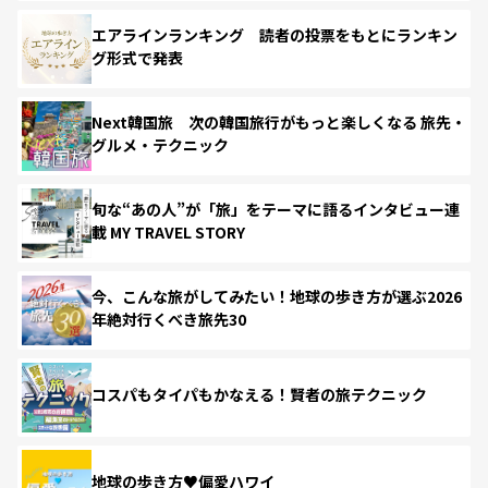
エアラインランキング 読者の投票をもとにランキン
グ形式で発表
Next韓国旅 次の韓国旅行がもっと楽しくなる 旅先・
グルメ・テクニック
旬な“あの人”が「旅」をテーマに語るインタビュー連
載 MY TRAVEL STORY
今、こんな旅がしてみたい！地球の歩き方が選ぶ2026
年絶対行くべき旅先30
コスパもタイパもかなえる！賢者の旅テクニック
地球の歩き方♥偏愛ハワイ