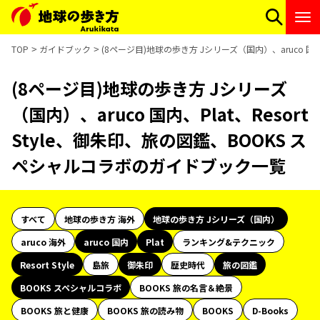
TOP
ガイドブック
(8ページ目)地球の歩き方 Jシリーズ（国内）、aruco 国内
(8ページ目)地球の歩き方 Jシリーズ
（国内）、aruco 国内、Plat、Resort
Style、御朱印、旅の図鑑、BOOKS ス
ペシャルコラボのガイドブック一覧
すべて
地球の歩き方 海外
地球の歩き方 Jシリーズ（国内）
aruco 海外
aruco 国内
Plat
ランキング&テクニック
Resort Style
島旅
御朱印
歴史時代
旅の図鑑
BOOKS スペシャルコラボ
BOOKS 旅の名言＆絶景
BOOKS 旅と健康
BOOKS 旅の読み物
BOOKS
D-Books