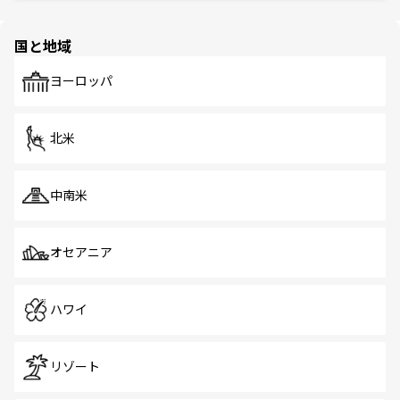
園や自然保護区など、自然が調和した近代的な景観と文化
の多様性あふれるカラフルな町は、どこを歩いても新しい
国と地域
発見がある。さらに、治安のよさや充実した公共交通機関
も、旅行者にとっては魅力的なポイント。グルメも豊富
で、ホーカーズは地元の風情を楽しめる外せないスポット
ヨーロッパ
だ。訪れる人を飽きさせないシンガポールで、多様な魅力
を体感しよう。 なお、新着のシンガポール情報は
コンテン
ツ一覧
を参照してほしい。
北米
中南米
オセアニア
ハワイ
リゾート