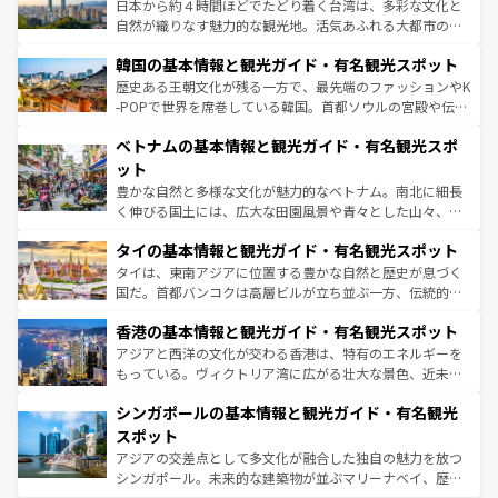
ク）、タスマニアの美しい原生林やケアンズの熱帯雨林な
日本から約４時間ほどでたどり着く台湾は、多彩な文化と
っている。訪れるたびに新しい発見と感動が待っているハ
ど、見どころがたくさん。また、カフェやワイン、オージ
自然が織りなす魅力的な観光地。活気あふれる大都市の台
ワイを、存分に味わってほしい。 なお、新着のハワイ情報
ービーフなどの食文化も豊かで、美味しいものであふれて
北やノスタルジックな町並みが人気な九份（ジォウフェ
は
コンテンツ一覧
を参照してほしい。
韓国の基本情報と観光ガイド・有名観光スポット
いる。アクティビティも充実しており、サーフィンやダイ
ン）、静ひつな山岳地帯である台湾東部など、都市の喧騒
ビング、ハイキングなど、アウトドア好きにはたまらな
と山間の静けさが共存しており、訪れる人に新しい発見と
歴史ある王朝文化が残る一方で、最先端のファッションやK
い。オーストラリアの多彩な魅力を存分に味わいつくそ
驚きをもたらしてくれる。また、奥深い台湾の食文化も魅
-POPで世界を席巻している韓国。首都ソウルの宮殿や伝統
う。 なお、新着のオーストラリア情報は
コンテンツ一覧
を
力で、夜市などの屋台グルメから高級料理、ヘルシーで美
家屋が並ぶエリアでは韓国の歴史と文化に浸ることがで
参照してほしい。
ベトナムの基本情報と観光ガイド・有名観光スポ
容にもいいと評判のスイーツなど、バラエティ豊かな料理
き、地方に足を延ばせば四季折々の自然美を楽しむことが
が味わえる。 なお、新着の台湾情報は
コンテンツ一覧
を参
できる。そして、キムチや焼肉、絶品のストリートフード
ット
照してほしい。
まで、さまざまな韓国料理が待っている。夜には、韓国な
豊かな自然と多様な文化が魅力的なベトナム。南北に細長
らではのナイトライフも堪能できる。あたたかいホスピタ
く伸びる国土には、広大な田園風景や青々とした山々、世
リティに包まれながら、韓国の多彩な魅力を心ゆくまで味
界遺産に登録された壮大な自然景観が点在し、都市部では
わってみてほしい。 なお、新着の韓国情報は
コンテンツ一
タイの基本情報と観光ガイド・有名観光スポット
急速な発展と共に伝統が息づく。ハノイの古い町並みやホ
覧
を参照してほしい。
ーチミン市のフランス統治時代の建物も、独特の雰囲気を
タイは、東南アジアに位置する豊かな自然と歴史が息づく
醸し出している。また、バラエティの豊かさとおいしさで
国だ。首都バンコクは高層ビルが立ち並ぶ一方、伝統的な
世界中の食通を魅了してやまないベトナム料理も魅力のひ
寺院や市場がいたるところに点在し、古きよき文化と現代
香港の基本情報と観光ガイド・有名観光スポット
とつ。フォーやバインミー、ベトナムコーヒーなどは、ぜ
の活気が交差している。北部ではチェンマイなどの山岳地
ひ現地で味わいたい。どの地域を訪れてもあたたかい人々
帯で自然と触れ合い、南部ではプーケットやクラビの美し
アジアと西洋の文化が交わる香港は、特有のエネルギーを
が旅行者を迎えてくれるので、きっと忘れられない旅にな
いビーチでリゾート気分を楽しむことができる。タイ料理
もっている。ヴィクトリア湾に広がる壮大な景色、近未来
るはずだ。 なお、新着のベトナム情報は
コンテンツ一覧
を
は世界的に有名で、屋台から高級レストランまで味覚を刺
的なアートスポット、そして歴史と現代が融合した町並
参照してほしい。
シンガポールの基本情報と観光ガイド・有名観光
激する。気候は一年中温暖で、どの季節にも異なる楽しみ
み、どこを訪れても感動するはず。観光スポットが密集し
が待っている。親しみやすいタイの人々、仏教を中心とし
ており、効率よく見どころを回れるのも魅力。息をのむよ
スポット
た文化、そして多様な観光資源が、訪れる旅人を魅了し続
うな絶景から文化的な体験まで、香港を存分に楽しみ尽く
アジアの交差点として多文化が融合した独自の魅力を放つ
ける。 なお、新着のタイ情報は
コンテンツ一覧
を参照して
そう。 なお、新着の香港情報は
コンテンツ一覧
を参照して
シンガポール。未来的な建築物が並ぶマリーナベイ、歴史
ほしい。
ほしい。
と伝統を感じられるエスニックタウン、多数の緑豊かな公