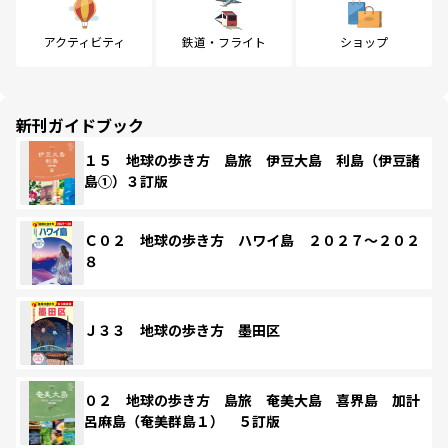
アクティビティ
鉄道・フライト
ショップ
新刊ガイドブック
１５ 地球の歩き方 島旅 伊豆大島 利島（伊豆諸
島①）３訂版
Ｃ０２ 地球の歩き方 ハワイ島 ２０２７～２０２
８
Ｊ３３ 地球の歩き方 墨田区
０２ 地球の歩き方 島旅 奄美大島 喜界島 加計
呂麻島（奄美群島１） ５訂版