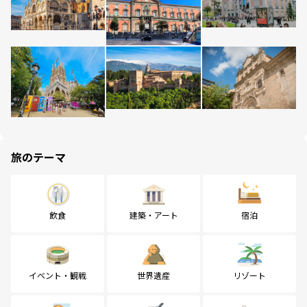
旅のテーマ
飲食
建築・アート
宿泊
イベント・観戦
世界遺産
リゾート