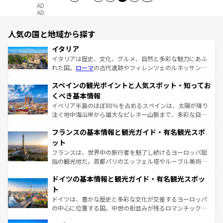
AD
AD
人気の国と地域から探す
イタリア
イタリアは歴史、文化、グルメ、自然と多彩な魅力にあふ
れた国。
ローマ
の古代遺跡やフィレンツェのルネッサンス
美術、ヴェネツィアの運河など、歴史あるスポットはもち
スペインの観光ポイントと人気スポット・知ってお
ろん、トスカーナの美しい田園風景やアマルフィ海岸の絶
景など、自然景観も見逃せない。観光の合間には、本場の
くべき基本情報
ピザやパスタなど、絶品のイタリア料理を堪能することも
イベリア半島のほぼ80％を占めるスペインは、太陽が降り
できる。朝目覚めてから夜眠るまで、すべての瞬間を楽し
注ぐ地中海沿岸から雄大なピレネー山脈まで、多彩な自然
ませてくれるイタリアで、忘れられない旅をしてみよう！
と文化が詰まったヨーロッパ屈指の旅行先だ。多様な地域
なお、新着のイタリア情報は
コンテンツ一覧
を参照してほ
フランスの基本情報と観光ガイド・有名観光スポ
文化が根付くこの国では、情熱的なフラメンコ、熱気あふ
しい。
れる闘牛、そして美味しいタパスが生活の一部となってい
ット
る。首都マドリードの洗練された雰囲気や、バルセロナの
フランスは、世界中の旅行者を魅了し続けるヨーロッパ屈
アートに溢れた街角から、地方では古代ローマ遺跡や中世
指の観光地だ。首都パリのエッフェル塔やルーブル美術館
の城塞都市、穏やかなビーチリゾートまで多彩な表情を見
といった象徴的なスポットから、田舎町の古風な美しさま
せる。地方によって風土や気候が異なるスペインはその個
ドイツの基本情報と観光ガイド・有名観光スポッ
で、幅広い魅力が詰まっている。華麗な宮殿、歴史的な大
性で訪れる人を魅了する。 なお、新着のスペイン情報は
コ
聖堂、美しいビーチ、そして豊かな自然が、訪れる者を心
ト
ンテンツ一覧
を参照してほしい。
から魅了する。また、フランスは美食の国としても知ら
ドイツは、豊かな歴史と多彩な文化が交差するヨーロッパ
れ、フランス料理はユネスコ無形文化遺産にも登録されて
の中心に位置する国。中世の街並みが残るロマンチック街
いる。シャンパンの発祥地であるランス、プロヴァンスの
道から、未来を先取りするようなモダンな都市まで多様な