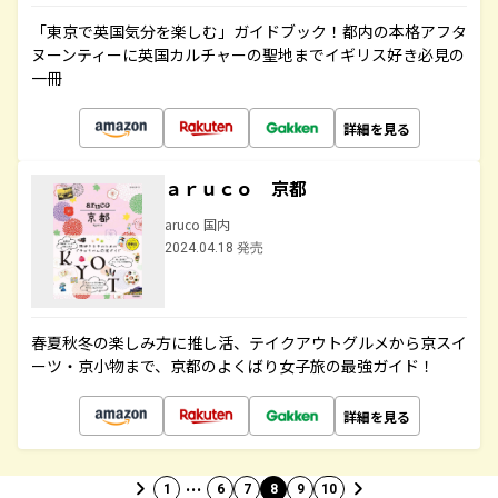
「東京で英国気分を楽しむ」ガイドブック！都内の本格アフタ
ヌーンティーに英国カルチャーの聖地までイギリス好き必見の
一冊
詳細を見る
ａｒｕｃｏ 京都
aruco 国内
2024.04.18 発売
春夏秋冬の楽しみ方に推し活、テイクアウトグルメから京スイ
ーツ・京小物まで、京都のよくばり女子旅の最強ガイド！
詳細を見る
…
1
6
7
8
9
10