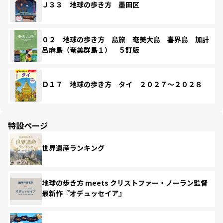
Ｊ３３ 地球の歩き方 墨田区
０２ 地球の歩き方 島旅 奄美大島 喜界島 加計
呂麻島（奄美群島１） ５訂版
Ｄ１７ 地球の歩き方 タイ ２０２７～２０２８
特設ページ
世界遺産ランキング
地球の歩き方 meets クリストファー・ノーラン監督
最新作『オデュッセイア』