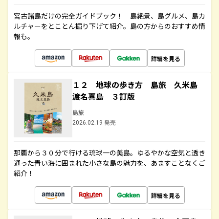
宮古諸島だけの完全ガイドブック！ 島絶景、島グルメ、島カ
ルチャーをとことん掘り下げて紹介。島の方からのおすすめ情
報も。
詳細を見る
１２ 地球の歩き方 島旅 久米島
渡名喜島 ３訂版
島旅
2026.02.19 発売
那覇から３０分で行ける琉球一の美島。ゆるやかな空気と透き
通った青い海に囲まれた小さな島の魅力を、あますことなくご
紹介！
詳細を見る