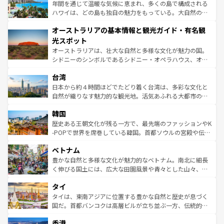
ンメントが詰まった刺激的なスポットだ。一方、アメリカ
年間を通じて温暖な気候に恵まれ、多くの島で構成される
西部には大自然が広がり、グランドキャニオンやイエロー
ハワイは、どの島も独自の魅力をもっている。大自然の神
ストーン国立公園といった絶景が堪能できる。さらに、南
秘を感じたいなら、火山が生み出した壮大な景観を誇るハ
オーストラリアの基本情報と観光ガイド・有名観
部のニューオーリンズでは、音楽と美食が融合した独特の
ワイ島は見逃せない。また、定番の観光地といえばオアフ
文化が魅力。旅行者はアメリカの各地域で異なる魅力を楽
島だが、静かな自然を求めるならマウイ島やカウアイ島が
光スポット
しみながら、その多様性と豊かな歴史を感じることができ
おすすめ。エメラルドグリーンに輝く海をはじめ、豊かな
オーストラリアは、壮大な自然と多様な文化が魅力の国。
るだろう。車でのロードトリップや列車の旅も、アメリカ
文化や歴史が息づいている。「アロハスピリット」と呼ば
シドニーのシンボルであるシドニー・オペラハウス、オー
ならではの贅沢な旅のスタイルだ。 なお、新着のアメリカ
れるおもてなしの心で訪れる人々を迎えてくれるハワイの
ストラリア東海岸北部に広がる大サンゴ礁地帯グレートバ
情報は
コンテンツ一覧
を参照してほしい。
人々、おいしいローカルフードやハワイアンミュージッ
台湾
リアリーフや大陸中央部にそびえるウルル（エアーズロッ
ク、伝統的なフラダンスなど、すべてがハワイの魅力を彩
ク）、タスマニアの美しい原生林やケアンズの熱帯雨林な
日本から約４時間ほどでたどり着く台湾は、多彩な文化と
っている。訪れるたびに新しい発見と感動が待っているハ
ど、見どころがたくさん。また、カフェやワイン、オージ
自然が織りなす魅力的な観光地。活気あふれる大都市の台
ワイを、存分に味わってほしい。 なお、新着のハワイ情報
ービーフなどの食文化も豊かで、美味しいものであふれて
北やノスタルジックな町並みが人気な九份（ジォウフェ
は
コンテンツ一覧
を参照してほしい。
韓国
いる。アクティビティも充実しており、サーフィンやダイ
ン）、静ひつな山岳地帯である台湾東部など、都市の喧騒
ビング、ハイキングなど、アウトドア好きにはたまらな
と山間の静けさが共存しており、訪れる人に新しい発見と
歴史ある王朝文化が残る一方で、最先端のファッションやK
い。オーストラリアの多彩な魅力を存分に味わいつくそ
驚きをもたらしてくれる。また、奥深い台湾の食文化も魅
-POPで世界を席巻している韓国。首都ソウルの宮殿や伝統
う。 なお、新着のオーストラリア情報は
コンテンツ一覧
を
力で、夜市などの屋台グルメから高級料理、ヘルシーで美
家屋が並ぶエリアでは韓国の歴史と文化に浸ることがで
参照してほしい。
ベトナム
容にもいいと評判のスイーツなど、バラエティ豊かな料理
き、地方に足を延ばせば四季折々の自然美を楽しむことが
が味わえる。 なお、新着の台湾情報は
コンテンツ一覧
を参
できる。そして、キムチや焼肉、絶品のストリートフード
豊かな自然と多様な文化が魅力的なベトナム。南北に細長
照してほしい。
まで、さまざまな韓国料理が待っている。夜には、韓国な
く伸びる国土には、広大な田園風景や青々とした山々、世
らではのナイトライフも堪能できる。あたたかいホスピタ
界遺産に登録された壮大な自然景観が点在し、都市部では
タイ
リティに包まれながら、韓国の多彩な魅力を心ゆくまで味
急速な発展と共に伝統が息づく。ハノイの古い町並みやホ
わってみてほしい。 なお、新着の韓国情報は
コンテンツ一
ーチミン市のフランス統治時代の建物も、独特の雰囲気を
タイは、東南アジアに位置する豊かな自然と歴史が息づく
覧
を参照してほしい。
醸し出している。また、バラエティの豊かさとおいしさで
国だ。首都バンコクは高層ビルが立ち並ぶ一方、伝統的な
世界中の食通を魅了してやまないベトナム料理も魅力のひ
寺院や市場がいたるところに点在し、古きよき文化と現代
香港
とつ。フォーやバインミー、ベトナムコーヒーなどは、ぜ
の活気が交差している。北部ではチェンマイなどの山岳地