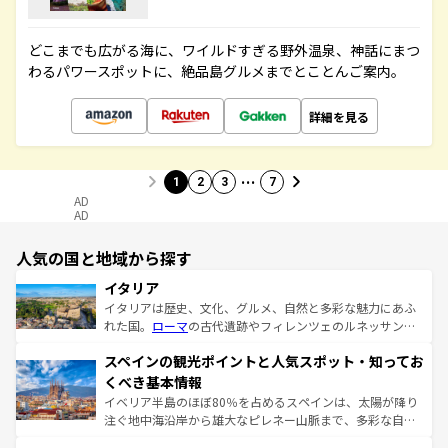
どこまでも広がる海に、ワイルドすぎる野外温泉、神話にまつ
わるパワースポットに、絶品島グルメまでとことんご案内。
詳細を見る
…
1
2
3
7
AD
AD
人気の国と地域から探す
イタリア
イタリアは歴史、文化、グルメ、自然と多彩な魅力にあふ
れた国。
ローマ
の古代遺跡やフィレンツェのルネッサンス
美術、ヴェネツィアの運河など、歴史あるスポットはもち
スペインの観光ポイントと人気スポット・知ってお
ろん、トスカーナの美しい田園風景やアマルフィ海岸の絶
景など、自然景観も見逃せない。観光の合間には、本場の
くべき基本情報
ピザやパスタなど、絶品のイタリア料理を堪能することも
イベリア半島のほぼ80％を占めるスペインは、太陽が降り
できる。朝目覚めてから夜眠るまで、すべての瞬間を楽し
注ぐ地中海沿岸から雄大なピレネー山脈まで、多彩な自然
ませてくれるイタリアで、忘れられない旅をしてみよう！
と文化が詰まったヨーロッパ屈指の旅行先だ。多様な地域