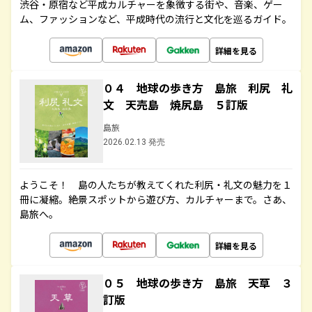
渋谷・原宿など平成カルチャーを象徴する街や、音楽、ゲー
ム、ファッションなど、平成時代の流行と文化を巡るガイド。
詳細を見る
０４ 地球の歩き方 島旅 利尻 礼
文 天売島 焼尻島 ５訂版
島旅
2026.02.13 発売
ようこそ！ 島の人たちが教えてくれた利尻・礼文の魅力を１
冊に凝縮。絶景スポットから遊び方、カルチャーまで。さあ、
島旅へ。
詳細を見る
０５ 地球の歩き方 島旅 天草 ３
訂版