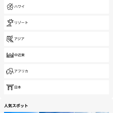
ハワイ
リゾート
アジア
中近東
アフリカ
日本
人気スポット