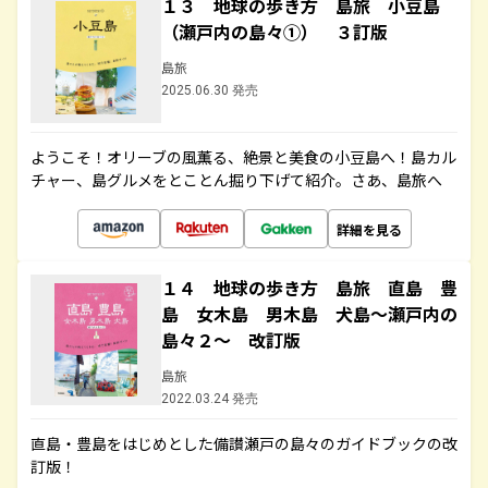
１３ 地球の歩き方 島旅 小豆島
（瀬戸内の島々①） ３訂版
島旅
2025.06.30 発売
ようこそ！オリーブの風薫る、絶景と美食の小豆島へ！島カル
チャー、島グルメをとことん掘り下げて紹介。さあ、島旅へ
詳細を見る
１４ 地球の歩き方 島旅 直島 豊
島 女木島 男木島 犬島～瀬戸内の
島々２～ 改訂版
島旅
2022.03.24 発売
直島・豊島をはじめとした備讃瀬戸の島々のガイドブックの改
訂版！