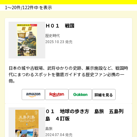
1〜20件/122件中 を表示
Ｈ０１ 戦国
歴史時代
2025.10.23 発売
日本の城や古戦場、武将ゆかりの史跡、展示施設など、戦国時
代にまつわるスポットを徹底ガイドする歴史ファン必携の一
冊。
詳細を見る
０１ 地球の歩き方 島旅 五島列
島 ４訂版
島旅
2024.07.04 発売