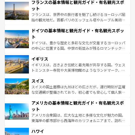
なお、新着のイタリア情報は
コンテンツ一覧
を参照してほ
フランスの基本情報と観光ガイド・有名観光スポ
文化が根付くこの国では、情熱的なフラメンコ、熱気あふ
しい。
れる闘牛、そして美味しいタパスが生活の一部となってい
ット
る。首都マドリードの洗練された雰囲気や、バルセロナの
フランスは、世界中の旅行者を魅了し続けるヨーロッパ屈
アートに溢れた街角から、地方では古代ローマ遺跡や中世
指の観光地だ。首都パリのエッフェル塔やルーブル美術館
の城塞都市、穏やかなビーチリゾートまで多彩な表情を見
といった象徴的なスポットから、田舎町の古風な美しさま
せる。地方によって風土や気候が異なるスペインはその個
ドイツの基本情報と観光ガイド・有名観光スポッ
で、幅広い魅力が詰まっている。華麗な宮殿、歴史的な大
性で訪れる人を魅了する。 なお、新着のスペイン情報は
コ
聖堂、美しいビーチ、そして豊かな自然が、訪れる者を心
ト
ンテンツ一覧
を参照してほしい。
から魅了する。また、フランスは美食の国としても知ら
ドイツは、豊かな歴史と多彩な文化が交差するヨーロッパ
れ、フランス料理はユネスコ無形文化遺産にも登録されて
の中心に位置する国。中世の街並みが残るロマンチック街
いる。シャンパンの発祥地であるランス、プロヴァンスの
道から、未来を先取りするようなモダンな都市まで多様な
香り高いラベンダー畑など、多彩な楽しみ方が可能だ。さ
イギリス
顔を持つこの国は、どこを歩いても飽きることがない。ベ
らに、パリ以外の地域にも魅力が溢れており、どの街角に
ルリンの文化的活気、バイエルン州のアルプスの絶景、そ
イギリスは、古きよき伝統と最先端が共存する国。ウェス
も豊かな歴史と文化が息づいている。パリ以外の個性あふ
してライン川沿いのワイン畑といった風景は必見。ビール
トミンスター寺院や大英博物館のようなランドマーク、歴
れる地方に足を運ぶとそれぞれで全く異なる文化を体験で
とソーセージを味わいながら地元の人と過ごす楽しい時間
史ある大学都市、美しい丘陵地帯や牧歌的な風景など、エ
きるだろう。 なお、新着のフランス情報は
コンテンツ一覧
スイス
は、お酒好きな人にはぜひ体験してほしい。 なお、新着の
リアごとに異なる魅力がある。また、優雅なアフタヌーン
を参照してほしい。
ドイツ情報は
コンテンツ一覧
を参照してほしい。
ティー、ビール好きにはたまらない英国パブ、サッカー観
スイスの国土面積は九州ほどの広さだが、運行時刻が正確
戦など、本場だからこそできる体験も豊富。イギリスを旅
な交通網が整備されており、初心者でも安心して個人旅行
して楽しみつくそう。 なお、新着のイギリス情報は
コンテ
を楽しめる。日本同様に時刻表どおりの旅が可能だ。中世
アメリカの基本情報と観光ガイド・有名観光スポ
ンツ一覧
を参照してほしい。
の建物がそのまま残る町や、スイスならではのユニークな
博物館もあり、アルプス観光だけでなく町歩きも満喫する
ット
ことができる。国民の所得が高いため物価も高いが、旅行
アメリカ合衆国は、広大な土地と多様な文化が魅力の国。
者向けの交通パス提供のサービスもあり、うまく活用すれ
東海岸の都市部から西海岸のカリフォルニアまで、訪れる
ば市内交通費無料で観光を楽しむこともできる。 なお、新
場所ごとに異なる風景と体験が待っている。ニューヨーク
着のスイス情報は
コンテンツ一覧
を参照してほしい。
ハワイ
のような巨大都市は、観光、ショッピング、エンターテイ