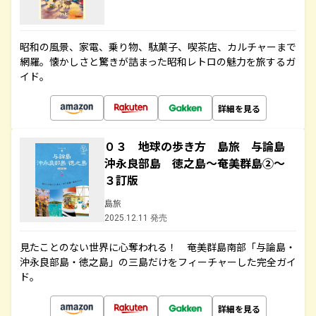
昭和の風景、家電、乗り物、駄菓子、喫茶店、カルチャーまで
網羅。懐かしさと驚きが詰まった昭和レトロの魅力を旅するガ
イド。
詳細を見る
０３ 地球の歩き方 島旅 与論島
沖永良部島 徳之島～奄美群島②～
３訂版
島旅
2025.12.11 発売
見たことのない世界に心奪われる！ 奄美群島南部「与論島・
沖永良部島・徳之島」の三島だけをフィーチャーした完全ガイ
ド。
詳細を見る