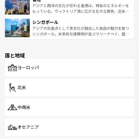
ひ現地で味わいたい。どの地域を訪れてもあたたかい人々
帯で自然と触れ合い、南部ではプーケットやクラビの美し
アジアと西洋の文化が交わる香港は、特有のエネルギーを
が旅行者を迎えてくれるので、きっと忘れられない旅にな
いビーチでリゾート気分を楽しむことができる。タイ料理
もっている。ヴィクトリア湾に広がる壮大な景色、近未来
るはずだ。 なお、新着のベトナム情報は
コンテンツ一覧
を
は世界的に有名で、屋台から高級レストランまで味覚を刺
的なアートスポット、そして歴史と現代が融合した町並
参照してほしい。
シンガポール
激する。気候は一年中温暖で、どの季節にも異なる楽しみ
み、どこを訪れても感動するはず。観光スポットが密集し
が待っている。親しみやすいタイの人々、仏教を中心とし
ており、効率よく見どころを回れるのも魅力。息をのむよ
アジアの交差点として多文化が融合した独自の魅力を放つ
た文化、そして多様な観光資源が、訪れる旅人を魅了し続
うな絶景から文化的な体験まで、香港を存分に楽しみ尽く
シンガポール。未来的な建築物が並ぶマリーナベイ、歴史
ける。 なお、新着のタイ情報は
コンテンツ一覧
を参照して
そう。 なお、新着の香港情報は
コンテンツ一覧
を参照して
と伝統を感じられるエスニックタウン、多数の緑豊かな公
ほしい。
ほしい。
園や自然保護区など、自然が調和した近代的な景観と文化
の多様性あふれるカラフルな町は、どこを歩いても新しい
国と地域
発見がある。さらに、治安のよさや充実した公共交通機関
も、旅行者にとっては魅力的なポイント。グルメも豊富
で、ホーカーズは地元の風情を楽しめる外せないスポット
ヨーロッパ
だ。訪れる人を飽きさせないシンガポールで、多様な魅力
を体感しよう。 なお、新着のシンガポール情報は
コンテン
ツ一覧
を参照してほしい。
北米
中南米
オセアニア