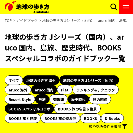
TOP
ガイドブック
地球の歩き方 Jシリーズ（国内）、aruco 国内、島旅、
地球の歩き方 Jシリーズ（国内）、ar
uco 国内、島旅、歴史時代、BOOKS
スペシャルコラボのガイドブック一覧
すべて
地球の歩き方 海外
地球の歩き方 Jシリーズ（国内）
aruco 海外
aruco 国内
Plat
ランキング&テクニック
Resort Style
島旅
御朱印
歴史時代
旅の図鑑
BOOKS スペシャルコラボ
BOOKS 旅の名言＆絶景
BOOKS 旅と健康
BOOKS 旅の読み物
BOOKS
D-Books
絞り込み条件を追加