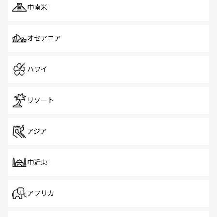
中南米
オセアニア
ハワイ
リゾート
アジア
中近東
アフリカ