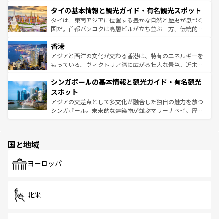
らではのナイトライフも堪能できる。あたたかいホスピタ
界遺産に登録された壮大な自然景観が点在し、都市部では
タイの基本情報と観光ガイド・有名観光スポット
リティに包まれながら、韓国の多彩な魅力を心ゆくまで味
急速な発展と共に伝統が息づく。ハノイの古い町並みやホ
わってみてほしい。 なお、新着の韓国情報は
コンテンツ一
ーチミン市のフランス統治時代の建物も、独特の雰囲気を
タイは、東南アジアに位置する豊かな自然と歴史が息づく
覧
を参照してほしい。
醸し出している。また、バラエティの豊かさとおいしさで
国だ。首都バンコクは高層ビルが立ち並ぶ一方、伝統的な
世界中の食通を魅了してやまないベトナム料理も魅力のひ
寺院や市場がいたるところに点在し、古きよき文化と現代
香港
とつ。フォーやバインミー、ベトナムコーヒーなどは、ぜ
の活気が交差している。北部ではチェンマイなどの山岳地
ひ現地で味わいたい。どの地域を訪れてもあたたかい人々
帯で自然と触れ合い、南部ではプーケットやクラビの美し
アジアと西洋の文化が交わる香港は、特有のエネルギーを
が旅行者を迎えてくれるので、きっと忘れられない旅にな
いビーチでリゾート気分を楽しむことができる。タイ料理
もっている。ヴィクトリア湾に広がる壮大な景色、近未来
るはずだ。 なお、新着のベトナム情報は
コンテンツ一覧
を
は世界的に有名で、屋台から高級レストランまで味覚を刺
的なアートスポット、そして歴史と現代が融合した町並
参照してほしい。
シンガポールの基本情報と観光ガイド・有名観光
激する。気候は一年中温暖で、どの季節にも異なる楽しみ
み、どこを訪れても感動するはず。観光スポットが密集し
が待っている。親しみやすいタイの人々、仏教を中心とし
ており、効率よく見どころを回れるのも魅力。息をのむよ
スポット
た文化、そして多様な観光資源が、訪れる旅人を魅了し続
うな絶景から文化的な体験まで、香港を存分に楽しみ尽く
アジアの交差点として多文化が融合した独自の魅力を放つ
ける。 なお、新着のタイ情報は
コンテンツ一覧
を参照して
そう。 なお、新着の香港情報は
コンテンツ一覧
を参照して
シンガポール。未来的な建築物が並ぶマリーナベイ、歴史
ほしい。
ほしい。
と伝統を感じられるエスニックタウン、多数の緑豊かな公
園や自然保護区など、自然が調和した近代的な景観と文化
の多様性あふれるカラフルな町は、どこを歩いても新しい
国と地域
発見がある。さらに、治安のよさや充実した公共交通機関
も、旅行者にとっては魅力的なポイント。グルメも豊富
で、ホーカーズは地元の風情を楽しめる外せないスポット
ヨーロッパ
だ。訪れる人を飽きさせないシンガポールで、多様な魅力
を体感しよう。 なお、新着のシンガポール情報は
コンテン
ツ一覧
を参照してほしい。
北米