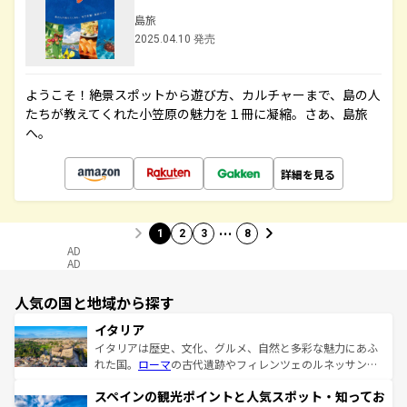
島旅
2025.04.10 発売
ようこそ！絶景スポットから遊び方、カルチャーまで、島の人
たちが教えてくれた小笠原の魅力を１冊に凝縮。さあ、島旅
へ。
詳細を見る
…
1
2
3
8
AD
AD
人気の国と地域から探す
イタリア
イタリアは歴史、文化、グルメ、自然と多彩な魅力にあふ
れた国。
ローマ
の古代遺跡やフィレンツェのルネッサンス
美術、ヴェネツィアの運河など、歴史あるスポットはもち
スペインの観光ポイントと人気スポット・知ってお
ろん、トスカーナの美しい田園風景やアマルフィ海岸の絶