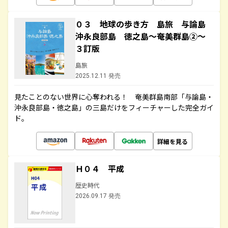
０３ 地球の歩き方 島旅 与論島
沖永良部島 徳之島～奄美群島②～
３訂版
島旅
2025.12.11 発売
見たことのない世界に心奪われる！ 奄美群島南部「与論島・
沖永良部島・徳之島」の三島だけをフィーチャーした完全ガイ
ド。
詳細を見る
Ｈ０４ 平成
歴史時代
2026.09.17 発売