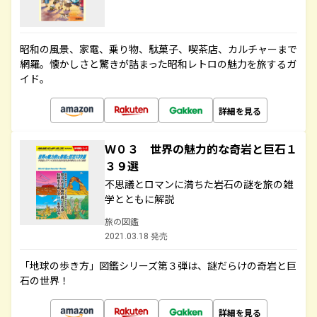
昭和の風景、家電、乗り物、駄菓子、喫茶店、カルチャーまで
網羅。懐かしさと驚きが詰まった昭和レトロの魅力を旅するガ
イド。
詳細を見る
Ｗ０３ 世界の魅力的な奇岩と巨石１
３９選
不思議とロマンに満ちた岩石の謎を旅の雑
学とともに解説
旅の図鑑
2021.03.18 発売
「地球の歩き方」図鑑シリーズ第３弾は、謎だらけの奇岩と巨
石の世界！
詳細を見る