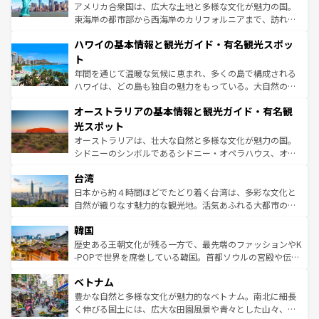
ことができる。国民の所得が高いため物価も高いが、旅行
アメリカ合衆国は、広大な土地と多様な文化が魅力の国。
者向けの交通パス提供のサービスもあり、うまく活用すれ
東海岸の都市部から西海岸のカリフォルニアまで、訪れる
ば市内交通費無料で観光を楽しむこともできる。 なお、新
場所ごとに異なる風景と体験が待っている。ニューヨーク
着のスイス情報は
コンテンツ一覧
を参照してほしい。
ハワイの基本情報と観光ガイド・有名観光スポッ
のような巨大都市は、観光、ショッピング、エンターテイ
ンメントが詰まった刺激的なスポットだ。一方、アメリカ
ト
西部には大自然が広がり、グランドキャニオンやイエロー
年間を通じて温暖な気候に恵まれ、多くの島で構成される
ストーン国立公園といった絶景が堪能できる。さらに、南
ハワイは、どの島も独自の魅力をもっている。大自然の神
部のニューオーリンズでは、音楽と美食が融合した独特の
秘を感じたいなら、火山が生み出した壮大な景観を誇るハ
文化が魅力。旅行者はアメリカの各地域で異なる魅力を楽
オーストラリアの基本情報と観光ガイド・有名観
ワイ島は見逃せない。また、定番の観光地といえばオアフ
しみながら、その多様性と豊かな歴史を感じることができ
島だが、静かな自然を求めるならマウイ島やカウアイ島が
光スポット
るだろう。車でのロードトリップや列車の旅も、アメリカ
おすすめ。エメラルドグリーンに輝く海をはじめ、豊かな
オーストラリアは、壮大な自然と多様な文化が魅力の国。
ならではの贅沢な旅のスタイルだ。 なお、新着のアメリカ
文化や歴史が息づいている。「アロハスピリット」と呼ば
シドニーのシンボルであるシドニー・オペラハウス、オー
情報は
コンテンツ一覧
を参照してほしい。
れるおもてなしの心で訪れる人々を迎えてくれるハワイの
ストラリア東海岸北部に広がる大サンゴ礁地帯グレートバ
人々、おいしいローカルフードやハワイアンミュージッ
台湾
リアリーフや大陸中央部にそびえるウルル（エアーズロッ
ク、伝統的なフラダンスなど、すべてがハワイの魅力を彩
ク）、タスマニアの美しい原生林やケアンズの熱帯雨林な
日本から約４時間ほどでたどり着く台湾は、多彩な文化と
っている。訪れるたびに新しい発見と感動が待っているハ
ど、見どころがたくさん。また、カフェやワイン、オージ
自然が織りなす魅力的な観光地。活気あふれる大都市の台
ワイを、存分に味わってほしい。 なお、新着のハワイ情報
ービーフなどの食文化も豊かで、美味しいものであふれて
北やノスタルジックな町並みが人気な九份（ジォウフェ
は
コンテンツ一覧
を参照してほしい。
韓国
いる。アクティビティも充実しており、サーフィンやダイ
ン）、静ひつな山岳地帯である台湾東部など、都市の喧騒
ビング、ハイキングなど、アウトドア好きにはたまらな
と山間の静けさが共存しており、訪れる人に新しい発見と
歴史ある王朝文化が残る一方で、最先端のファッションやK
い。オーストラリアの多彩な魅力を存分に味わいつくそ
驚きをもたらしてくれる。また、奥深い台湾の食文化も魅
-POPで世界を席巻している韓国。首都ソウルの宮殿や伝統
う。 なお、新着のオーストラリア情報は
コンテンツ一覧
を
力で、夜市などの屋台グルメから高級料理、ヘルシーで美
家屋が並ぶエリアでは韓国の歴史と文化に浸ることがで
参照してほしい。
ベトナム
容にもいいと評判のスイーツなど、バラエティ豊かな料理
き、地方に足を延ばせば四季折々の自然美を楽しむことが
が味わえる。 なお、新着の台湾情報は
コンテンツ一覧
を参
できる。そして、キムチや焼肉、絶品のストリートフード
豊かな自然と多様な文化が魅力的なベトナム。南北に細長
照してほしい。
まで、さまざまな韓国料理が待っている。夜には、韓国な
く伸びる国土には、広大な田園風景や青々とした山々、世