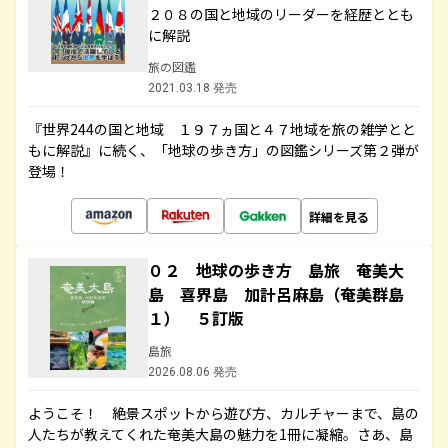
２０８の国と地域のリーダーを経歴ととも
に解説
旅の図鑑
2021.03.18 発売
『世界244の国と地域 １９７ヵ国と４７地域を旅の雑学とと
もに解説』に続く、「地球の歩き方」の図鑑シリーズ第２弾が
登場！
詳細を見る
０２ 地球の歩き方 島旅 奄美大
島 喜界島 加計呂麻島（奄美群島
１） ５訂版
島旅
2026.08.06 発売
ようこそ！ 絶景スポットから遊び方、カルチャーまで、島の
人たちが教えてくれた奄美大島の魅力を1冊に凝縮。さあ、島