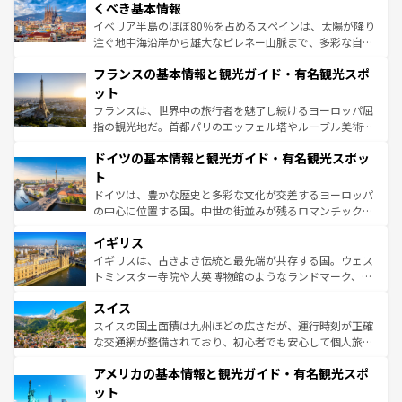
景など、自然景観も見逃せない。観光の合間には、本場の
くべき基本情報
ピザやパスタなど、絶品のイタリア料理を堪能することも
イベリア半島のほぼ80％を占めるスペインは、太陽が降り
できる。朝目覚めてから夜眠るまで、すべての瞬間を楽し
注ぐ地中海沿岸から雄大なピレネー山脈まで、多彩な自然
ませてくれるイタリアで、忘れられない旅をしてみよう！
と文化が詰まったヨーロッパ屈指の旅行先だ。多様な地域
なお、新着のイタリア情報は
コンテンツ一覧
を参照してほ
フランスの基本情報と観光ガイド・有名観光スポ
文化が根付くこの国では、情熱的なフラメンコ、熱気あふ
しい。
れる闘牛、そして美味しいタパスが生活の一部となってい
ット
る。首都マドリードの洗練された雰囲気や、バルセロナの
フランスは、世界中の旅行者を魅了し続けるヨーロッパ屈
アートに溢れた街角から、地方では古代ローマ遺跡や中世
指の観光地だ。首都パリのエッフェル塔やルーブル美術館
の城塞都市、穏やかなビーチリゾートまで多彩な表情を見
といった象徴的なスポットから、田舎町の古風な美しさま
せる。地方によって風土や気候が異なるスペインはその個
ドイツの基本情報と観光ガイド・有名観光スポッ
で、幅広い魅力が詰まっている。華麗な宮殿、歴史的な大
性で訪れる人を魅了する。 なお、新着のスペイン情報は
コ
聖堂、美しいビーチ、そして豊かな自然が、訪れる者を心
ト
ンテンツ一覧
を参照してほしい。
から魅了する。また、フランスは美食の国としても知ら
ドイツは、豊かな歴史と多彩な文化が交差するヨーロッパ
れ、フランス料理はユネスコ無形文化遺産にも登録されて
の中心に位置する国。中世の街並みが残るロマンチック街
いる。シャンパンの発祥地であるランス、プロヴァンスの
道から、未来を先取りするようなモダンな都市まで多様な
香り高いラベンダー畑など、多彩な楽しみ方が可能だ。さ
イギリス
顔を持つこの国は、どこを歩いても飽きることがない。ベ
らに、パリ以外の地域にも魅力が溢れており、どの街角に
ルリンの文化的活気、バイエルン州のアルプスの絶景、そ
イギリスは、古きよき伝統と最先端が共存する国。ウェス
も豊かな歴史と文化が息づいている。パリ以外の個性あふ
してライン川沿いのワイン畑といった風景は必見。ビール
トミンスター寺院や大英博物館のようなランドマーク、歴
れる地方に足を運ぶとそれぞれで全く異なる文化を体験で
とソーセージを味わいながら地元の人と過ごす楽しい時間
史ある大学都市、美しい丘陵地帯や牧歌的な風景など、エ
きるだろう。 なお、新着のフランス情報は
コンテンツ一覧
スイス
は、お酒好きな人にはぜひ体験してほしい。 なお、新着の
リアごとに異なる魅力がある。また、優雅なアフタヌーン
を参照してほしい。
ドイツ情報は
コンテンツ一覧
を参照してほしい。
ティー、ビール好きにはたまらない英国パブ、サッカー観
スイスの国土面積は九州ほどの広さだが、運行時刻が正確
戦など、本場だからこそできる体験も豊富。イギリスを旅
な交通網が整備されており、初心者でも安心して個人旅行
して楽しみつくそう。 なお、新着のイギリス情報は
コンテ
を楽しめる。日本同様に時刻表どおりの旅が可能だ。中世
アメリカの基本情報と観光ガイド・有名観光スポ
ンツ一覧
を参照してほしい。
の建物がそのまま残る町や、スイスならではのユニークな
博物館もあり、アルプス観光だけでなく町歩きも満喫する
ット