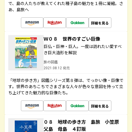
で、島の人たちが教えてくれた種子島の魅力を１冊に凝縮。さ
あ、島旅へ
詳細を見る
Ｗ０８ 世界のすごい巨像
巨仏・巨神・巨人。一度は訪れたい愛すべ
き巨大造形を解説
旅の図鑑
2021.08.12 発売
「地球の歩き方」図鑑シリーズ第８弾は、でっかい像・巨像で
す。世界のあちこちでさまざまな人々が色々な意図を持って立
ち上げてきた魅力的な巨像たち。
詳細を見る
０８ 地球の歩き方 島旅 小笠原
父島 母島 ４訂版