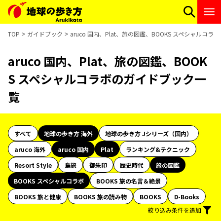
TOP
ガイドブック
aruco 国内、Plat、旅の図鑑、BOOKS スペシャルコ
aruco 国内、Plat、旅の図鑑、BOOK
S スペシャルコラボのガイドブック一
覧
すべて
地球の歩き方 海外
地球の歩き方 Jシリーズ（国内）
aruco 海外
aruco 国内
Plat
ランキング&テクニック
Resort Style
島旅
御朱印
歴史時代
旅の図鑑
BOOKS スペシャルコラボ
BOOKS 旅の名言＆絶景
BOOKS 旅と健康
BOOKS 旅の読み物
BOOKS
D-Books
絞り込み条件を追加