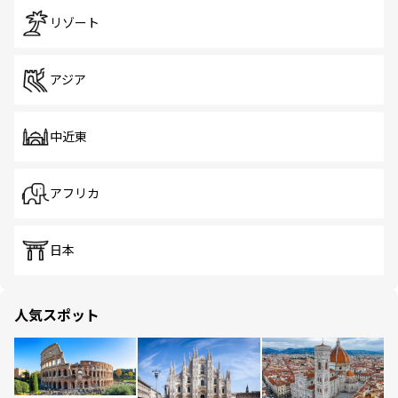
リゾート
アジア
中近東
アフリカ
日本
人気スポット