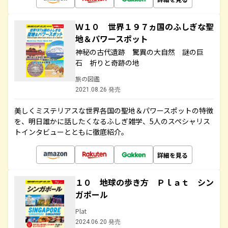
Ｗ１０ 世界１９７ヵ国のふしぎな聖
地＆パワースポット
神秘の古代遺跡 驚異の大自然 謎の巨
石 祈りと奇跡の地
旅の図鑑
2021.08.26 発売
美しくミステリアスな世界各国の聖地＆パワースポットの特徴
を、明日誰かに話したくなるふしぎ雑学、5人のスペシャリス
トインタビューとともに徹底紹介。
詳細を見る
１０ 地球の歩き方 Ｐｌａｔ シン
ガポール
Plat
2024.06.20 発売