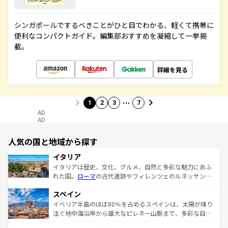
シンガポールでするべきことがひと目でわかる、軽くて携帯に
便利なコンパクトガイド。編集部おすすめを凝縮して一挙掲
載。
詳細を見る
…
1
2
3
7
AD
AD
人気の国と地域から探す
イタリア
イタリアは歴史、文化、グルメ、自然と多彩な魅力にあふ
れた国。
ローマ
の古代遺跡やフィレンツェのルネッサンス
美術、ヴェネツィアの運河など、歴史あるスポットはもち
スペイン
ろん、トスカーナの美しい田園風景やアマルフィ海岸の絶
景など、自然景観も見逃せない。観光の合間には、本場の
イベリア半島のほぼ80％を占めるスペインは、太陽が降り
ピザやパスタなど、絶品のイタリア料理を堪能することも
注ぐ地中海沿岸から雄大なピレネー山脈まで、多彩な自然
できる。朝目覚めてから夜眠るまで、すべての瞬間を楽し
と文化が詰まったヨーロッパ屈指の旅行先だ。多様な地域