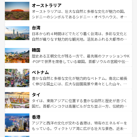
オーストラリア
部のニューオーリンズでは、音楽と美食が融合した独特の
ワイ島は見逃せない。また、定番の観光地といえばオアフ
文化が魅力。旅行者はアメリカの各地域で異なる魅力を楽
島だが、静かな自然を求めるならマウイ島やカウアイ島が
オーストラリアは、壮大な自然と多様な文化が魅力の国。
しみながら、その多様性と豊かな歴史を感じることができ
おすすめ。エメラルドグリーンに輝く海をはじめ、豊かな
シドニーのシンボルであるシドニー・オペラハウス、オー
るだろう。車でのロードトリップや列車の旅も、アメリカ
文化や歴史が息づいている。「アロハスピリット」と呼ば
ストラリア東海岸北部に広がる大サンゴ礁地帯グレートバ
ならではの贅沢な旅のスタイルだ。 なお、新着のアメリカ
台湾
れるおもてなしの心で訪れる人々を迎えてくれるハワイの
リアリーフや大陸中央部にそびえるウルル（エアーズロッ
情報は
コンテンツ一覧
を参照してほしい。
人々、おいしいローカルフードやハワイアンミュージッ
ク）、タスマニアの美しい原生林やケアンズの熱帯雨林な
日本から約４時間ほどでたどり着く台湾は、多彩な文化と
ク、伝統的なフラダンスなど、すべてがハワイの魅力を彩
ど、見どころがたくさん。また、カフェやワイン、オージ
自然が織りなす魅力的な観光地。活気あふれる大都市の台
っている。訪れるたびに新しい発見と感動が待っているハ
ービーフなどの食文化も豊かで、美味しいものであふれて
北やノスタルジックな町並みが人気な九份（ジォウフェ
ワイを、存分に味わってほしい。 なお、新着のハワイ情報
韓国
いる。アクティビティも充実しており、サーフィンやダイ
ン）、静ひつな山岳地帯である台湾東部など、都市の喧騒
は
コンテンツ一覧
を参照してほしい。
ビング、ハイキングなど、アウトドア好きにはたまらな
と山間の静けさが共存しており、訪れる人に新しい発見と
歴史ある王朝文化が残る一方で、最先端のファッションやK
い。オーストラリアの多彩な魅力を存分に味わいつくそ
驚きをもたらしてくれる。また、奥深い台湾の食文化も魅
-POPで世界を席巻している韓国。首都ソウルの宮殿や伝統
う。 なお、新着のオーストラリア情報は
コンテンツ一覧
を
力で、夜市などの屋台グルメから高級料理、ヘルシーで美
家屋が並ぶエリアでは韓国の歴史と文化に浸ることがで
参照してほしい。
ベトナム
容にもいいと評判のスイーツなど、バラエティ豊かな料理
き、地方に足を延ばせば四季折々の自然美を楽しむことが
が味わえる。 なお、新着の台湾情報は
コンテンツ一覧
を参
できる。そして、キムチや焼肉、絶品のストリートフード
豊かな自然と多様な文化が魅力的なベトナム。南北に細長
照してほしい。
まで、さまざまな韓国料理が待っている。夜には、韓国な
く伸びる国土には、広大な田園風景や青々とした山々、世
らではのナイトライフも堪能できる。あたたかいホスピタ
界遺産に登録された壮大な自然景観が点在し、都市部では
タイ
リティに包まれながら、韓国の多彩な魅力を心ゆくまで味
急速な発展と共に伝統が息づく。ハノイの古い町並みやホ
わってみてほしい。 なお、新着の韓国情報は
コンテンツ一
ーチミン市のフランス統治時代の建物も、独特の雰囲気を
タイは、東南アジアに位置する豊かな自然と歴史が息づく
覧
を参照してほしい。
醸し出している。また、バラエティの豊かさとおいしさで
国だ。首都バンコクは高層ビルが立ち並ぶ一方、伝統的な
世界中の食通を魅了してやまないベトナム料理も魅力のひ
寺院や市場がいたるところに点在し、古きよき文化と現代
香港
とつ。フォーやバインミー、ベトナムコーヒーなどは、ぜ
の活気が交差している。北部ではチェンマイなどの山岳地
ひ現地で味わいたい。どの地域を訪れてもあたたかい人々
帯で自然と触れ合い、南部ではプーケットやクラビの美し
アジアと西洋の文化が交わる香港は、特有のエネルギーを
が旅行者を迎えてくれるので、きっと忘れられない旅にな
いビーチでリゾート気分を楽しむことができる。タイ料理
もっている。ヴィクトリア湾に広がる壮大な景色、近未来
るはずだ。 なお、新着のベトナム情報は
コンテンツ一覧
を
は世界的に有名で、屋台から高級レストランまで味覚を刺
的なアートスポット、そして歴史と現代が融合した町並