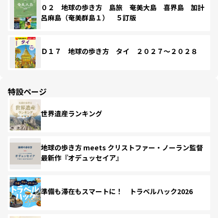
０２ 地球の歩き方 島旅 奄美大島 喜界島 加計
呂麻島（奄美群島１） ５訂版
Ｄ１７ 地球の歩き方 タイ ２０２７～２０２８
特設ページ
世界遺産ランキング
地球の歩き方 meets クリストファー・ノーラン監督
最新作『オデュッセイア』
準備も滞在もスマートに！ トラベルハック2026