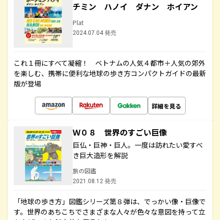
チミン ハノイ ダナン ホイアン
Plat
2024.07.04 発売
これ１冊にすべて凝縮！ ベトナムの人気４都市＋人気の郊外
を楽しむ、携帯に便利な地球の歩き方コンパクトガイドの最新
版が登場
詳細を見る
Ｗ０８ 世界のすごい巨像
巨仏・巨神・巨人。一度は訪れたい愛すべ
き巨大造形を解説
旅の図鑑
2021.08.12 発売
「地球の歩き方」図鑑シリーズ第８弾は、でっかい像・巨像で
す。世界のあちこちでさまざまな人々が色々な意図を持って立