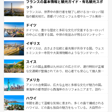
フランスの基本情報と観光ガイド・有名観光スポ
ませてくれるイタリアで、忘れられない旅をしてみよう！
文化が根付くこの国では、情熱的なフラメンコ、熱気あふ
なお、新着のイタリア情報は
コンテンツ一覧
を参照してほ
れる闘牛、そして美味しいタパスが生活の一部となってい
ット
しい。
る。首都マドリードの洗練された雰囲気や、バルセロナの
フランスは、世界中の旅行者を魅了し続けるヨーロッパ屈
アートに溢れた街角から、地方では古代ローマ遺跡や中世
指の観光地だ。首都パリのエッフェル塔やルーブル美術館
の城塞都市、穏やかなビーチリゾートまで多彩な表情を見
といった象徴的なスポットから、田舎町の古風な美しさま
せる。地方によって風土や気候が異なるスペインはその個
ドイツ
で、幅広い魅力が詰まっている。華麗な宮殿、歴史的な大
性で訪れる人を魅了する。 なお、新着のスペイン情報は
コ
聖堂、美しいビーチ、そして豊かな自然が、訪れる者を心
ドイツは、豊かな歴史と多彩な文化が交差するヨーロッパ
ンテンツ一覧
を参照してほしい。
から魅了する。また、フランスは美食の国としても知ら
の中心に位置する国。中世の街並みが残るロマンチック街
れ、フランス料理はユネスコ無形文化遺産にも登録されて
道から、未来を先取りするようなモダンな都市まで多様な
イギリス
いる。シャンパンの発祥地であるランス、プロヴァンスの
顔を持つこの国は、どこを歩いても飽きることがない。ベ
香り高いラベンダー畑など、多彩な楽しみ方が可能だ。さ
ルリンの文化的活気、バイエルン州のアルプスの絶景、そ
イギリスは、古きよき伝統と最先端が共存する国。ウェス
らに、パリ以外の地域にも魅力が溢れており、どの街角に
してライン川沿いのワイン畑といった風景は必見。ビール
トミンスター寺院や大英博物館のようなランドマーク、歴
も豊かな歴史と文化が息づいている。パリ以外の個性あふ
とソーセージを味わいながら地元の人と過ごす楽しい時間
史ある大学都市、美しい丘陵地帯や牧歌的な風景など、エ
れる地方に足を運ぶとそれぞれで全く異なる文化を体験で
スイス
は、お酒好きな人にはぜひ体験してほしい。 なお、新着の
リアごとに異なる魅力がある。また、優雅なアフタヌーン
きるだろう。 なお、新着のフランス情報は
コンテンツ一覧
ドイツ情報は
コンテンツ一覧
を参照してほしい。
ティー、ビール好きにはたまらない英国パブ、サッカー観
スイスの国土面積は九州ほどの広さだが、運行時刻が正確
を参照してほしい。
戦など、本場だからこそできる体験も豊富。イギリスを旅
な交通網が整備されており、初心者でも安心して個人旅行
して楽しみつくそう。 なお、新着のイギリス情報は
コンテ
を楽しめる。日本同様に時刻表どおりの旅が可能だ。中世
アメリカ
ンツ一覧
を参照してほしい。
の建物がそのまま残る町や、スイスならではのユニークな
博物館もあり、アルプス観光だけでなく町歩きも満喫する
アメリカ合衆国は、広大な土地と多様な文化が魅力の国。
ことができる。国民の所得が高いため物価も高いが、旅行
東海岸の都市部から西海岸のカリフォルニアまで、訪れる
者向けの交通パス提供のサービスもあり、うまく活用すれ
場所ごとに異なる風景と体験が待っている。ニューヨーク
ハワイ
ば市内交通費無料で観光を楽しむこともできる。 なお、新
のような巨大都市は、観光、ショッピング、エンターテイ
着のスイス情報は
コンテンツ一覧
を参照してほしい。
ンメントが詰まった刺激的なスポットだ。一方、アメリカ
年間を通じて温暖な気候に恵まれ、多くの島で構成される
西部には大自然が広がり、グランドキャニオンやイエロー
ハワイは、どの島も独自の魅力をもっている。大自然の神
ストーン国立公園といった絶景が堪能できる。さらに、南
秘を感じたいなら、火山が生み出した壮大な景観を誇るハ