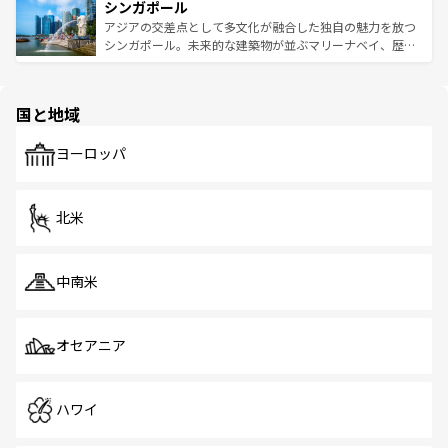
参照してほしい。
シンガポール
激する。気候は一年中温暖で、どの季節にも異なる楽しみ
み、どこを訪れても感動するはず。観光スポットが密集し
が待っている。親しみやすいタイの人々、仏教を中心とし
ており、効率よく見どころを回れるのも魅力。息をのむよ
アジアの交差点として多文化が融合した独自の魅力を放つ
た文化、そして多様な観光資源が、訪れる旅人を魅了し続
うな絶景から文化的な体験まで、香港を存分に楽しみ尽く
シンガポール。未来的な建築物が並ぶマリーナベイ、歴史
ける。 なお、新着のタイ情報は
コンテンツ一覧
を参照して
そう。 なお、新着の香港情報は
コンテンツ一覧
を参照して
と伝統を感じられるエスニックタウン、多数の緑豊かな公
ほしい。
ほしい。
園や自然保護区など、自然が調和した近代的な景観と文化
の多様性あふれるカラフルな町は、どこを歩いても新しい
国と地域
発見がある。さらに、治安のよさや充実した公共交通機関
も、旅行者にとっては魅力的なポイント。グルメも豊富
で、ホーカーズは地元の風情を楽しめる外せないスポット
ヨーロッパ
だ。訪れる人を飽きさせないシンガポールで、多様な魅力
を体感しよう。 なお、新着のシンガポール情報は
コンテン
ツ一覧
を参照してほしい。
北米
中南米
オセアニア
ハワイ