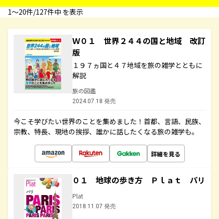
1〜20件/127件中 を表示
Ｗ０１ 世界２４４の国と地域 改訂
版
１９７ヵ国と４７地域を旅の雑学とともに
解説
旅の図鑑
2024.07.18 発売
今こそ学びたい世界のことを集めました！首都、言語、民族、
宗教、特長、現地の挨拶、誰かに話したくなる旅の雑学も。
詳細を見る
０１ 地球の歩き方 Ｐｌａｔ パリ
Plat
2018.11.07 発売