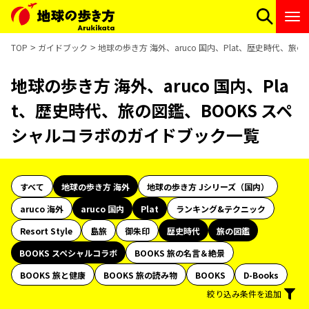
TOP
ガイドブック
地球の歩き方 海外、aruco 国内、Plat、歴史時代、
地球の歩き方 海外、aruco 国内、Pla
t、歴史時代、旅の図鑑、BOOKS スペ
シャルコラボのガイドブック一覧
すべて
地球の歩き方 海外
地球の歩き方 Jシリーズ（国内）
aruco 海外
aruco 国内
Plat
ランキング&テクニック
Resort Style
島旅
御朱印
歴史時代
旅の図鑑
BOOKS スペシャルコラボ
BOOKS 旅の名言＆絶景
BOOKS 旅と健康
BOOKS 旅の読み物
BOOKS
D-Books
絞り込み条件を追加