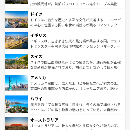
アートに溢れた街角から、地方では古代ローマ遺跡や中世
指の観光地だ。首都パリのエッフェル塔やルーブル美術館
の城塞都市、穏やかなビーチリゾートまで多彩な表情を見
といった象徴的なスポットから、田舎町の古風な美しさま
せる。地方によって風土や気候が異なるスペインはその個
ドイツ
で、幅広い魅力が詰まっている。華麗な宮殿、歴史的な大
性で訪れる人を魅了する。 なお、新着のスペイン情報は
コ
聖堂、美しいビーチ、そして豊かな自然が、訪れる者を心
ドイツは、豊かな歴史と多彩な文化が交差するヨーロッパ
ンテンツ一覧
を参照してほしい。
から魅了する。また、フランスは美食の国としても知ら
の中心に位置する国。中世の街並みが残るロマンチック街
れ、フランス料理はユネスコ無形文化遺産にも登録されて
道から、未来を先取りするようなモダンな都市まで多様な
イギリス
いる。シャンパンの発祥地であるランス、プロヴァンスの
顔を持つこの国は、どこを歩いても飽きることがない。ベ
香り高いラベンダー畑など、多彩な楽しみ方が可能だ。さ
ルリンの文化的活気、バイエルン州のアルプスの絶景、そ
イギリスは、古きよき伝統と最先端が共存する国。ウェス
らに、パリ以外の地域にも魅力が溢れており、どの街角に
してライン川沿いのワイン畑といった風景は必見。ビール
トミンスター寺院や大英博物館のようなランドマーク、歴
も豊かな歴史と文化が息づいている。パリ以外の個性あふ
とソーセージを味わいながら地元の人と過ごす楽しい時間
史ある大学都市、美しい丘陵地帯や牧歌的な風景など、エ
れる地方に足を運ぶとそれぞれで全く異なる文化を体験で
スイス
は、お酒好きな人にはぜひ体験してほしい。 なお、新着の
リアごとに異なる魅力がある。また、優雅なアフタヌーン
きるだろう。 なお、新着のフランス情報は
コンテンツ一覧
ドイツ情報は
コンテンツ一覧
を参照してほしい。
ティー、ビール好きにはたまらない英国パブ、サッカー観
スイスの国土面積は九州ほどの広さだが、運行時刻が正確
を参照してほしい。
戦など、本場だからこそできる体験も豊富。イギリスを旅
な交通網が整備されており、初心者でも安心して個人旅行
して楽しみつくそう。 なお、新着のイギリス情報は
コンテ
を楽しめる。日本同様に時刻表どおりの旅が可能だ。中世
アメリカ
ンツ一覧
を参照してほしい。
の建物がそのまま残る町や、スイスならではのユニークな
博物館もあり、アルプス観光だけでなく町歩きも満喫する
アメリカ合衆国は、広大な土地と多様な文化が魅力の国。
ことができる。国民の所得が高いため物価も高いが、旅行
東海岸の都市部から西海岸のカリフォルニアまで、訪れる
者向けの交通パス提供のサービスもあり、うまく活用すれ
場所ごとに異なる風景と体験が待っている。ニューヨーク
ハワイ
ば市内交通費無料で観光を楽しむこともできる。 なお、新
のような巨大都市は、観光、ショッピング、エンターテイ
着のスイス情報は
コンテンツ一覧
を参照してほしい。
ンメントが詰まった刺激的なスポットだ。一方、アメリカ
年間を通じて温暖な気候に恵まれ、多くの島で構成される
西部には大自然が広がり、グランドキャニオンやイエロー
ハワイは、どの島も独自の魅力をもっている。大自然の神
ストーン国立公園といった絶景が堪能できる。さらに、南
秘を感じたいなら、火山が生み出した壮大な景観を誇るハ
オーストラリア
部のニューオーリンズでは、音楽と美食が融合した独特の
ワイ島は見逃せない。また、定番の観光地といえばオアフ
文化が魅力。旅行者はアメリカの各地域で異なる魅力を楽
島だが、静かな自然を求めるならマウイ島やカウアイ島が
オーストラリアは、壮大な自然と多様な文化が魅力の国。