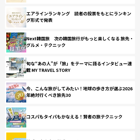
エアラインランキング 読者の投票をもとにランキン
グ形式で発表
Next韓国旅 次の韓国旅行がもっと楽しくなる 旅先・
グルメ・テクニック
旬な“あの人”が「旅」をテーマに語るインタビュー連
載 MY TRAVEL STORY
今、こんな旅がしてみたい！地球の歩き方が選ぶ2026
年絶対行くべき旅先30
コスパもタイパもかなえる！賢者の旅テクニック