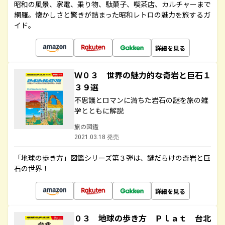
昭和の風景、家電、乗り物、駄菓子、喫茶店、カルチャーまで
網羅。懐かしさと驚きが詰まった昭和レトロの魅力を旅するガ
イド。
詳細を見る
Ｗ０３ 世界の魅力的な奇岩と巨石１
３９選
不思議とロマンに満ちた岩石の謎を旅の雑
学とともに解説
旅の図鑑
2021.03.18 発売
「地球の歩き方」図鑑シリーズ第３弾は、謎だらけの奇岩と巨
石の世界！
詳細を見る
０３ 地球の歩き方 Ｐｌａｔ 台北