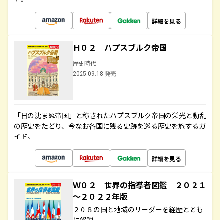
詳細を見る
Ｈ０２ ハプスブルク帝国
歴史時代
2025.09.18 発売
「日の沈まぬ帝国」と称されたハプスブルク帝国の栄光と動乱
の歴史をたどり、今なお各国に残る史跡を巡る歴史を旅するガ
イド。
詳細を見る
Ｗ０２ 世界の指導者図鑑 ２０２１
～２０２２年版
２０８の国と地域のリーダーを経歴ととも
に解説