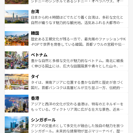
しみながら、その多様性と豊かな歴史を感じることができ
おすすめ。エメラルドグリーンに輝く海をはじめ、豊かな
シドニーのシンボルであるシドニー・オペラハウス、オー
るだろう。車でのロードトリップや列車の旅も、アメリカ
文化や歴史が息づいている。「アロハスピリット」と呼ば
ストラリア東海岸北部に広がる大サンゴ礁地帯グレートバ
ならではの贅沢な旅のスタイルだ。 なお、新着のアメリカ
台湾
れるおもてなしの心で訪れる人々を迎えてくれるハワイの
リアリーフや大陸中央部にそびえるウルル（エアーズロッ
情報は
コンテンツ一覧
を参照してほしい。
人々、おいしいローカルフードやハワイアンミュージッ
ク）、タスマニアの美しい原生林やケアンズの熱帯雨林な
日本から約４時間ほどでたどり着く台湾は、多彩な文化と
ク、伝統的なフラダンスなど、すべてがハワイの魅力を彩
ど、見どころがたくさん。また、カフェやワイン、オージ
自然が織りなす魅力的な観光地。活気あふれる大都市の台
っている。訪れるたびに新しい発見と感動が待っているハ
ービーフなどの食文化も豊かで、美味しいものであふれて
北やノスタルジックな町並みが人気な九份（ジォウフェ
ワイを、存分に味わってほしい。 なお、新着のハワイ情報
韓国
いる。アクティビティも充実しており、サーフィンやダイ
ン）、静ひつな山岳地帯である台湾東部など、都市の喧騒
は
コンテンツ一覧
を参照してほしい。
ビング、ハイキングなど、アウトドア好きにはたまらな
と山間の静けさが共存しており、訪れる人に新しい発見と
歴史ある王朝文化が残る一方で、最先端のファッションやK
い。オーストラリアの多彩な魅力を存分に味わいつくそ
驚きをもたらしてくれる。また、奥深い台湾の食文化も魅
-POPで世界を席巻している韓国。首都ソウルの宮殿や伝統
う。 なお、新着のオーストラリア情報は
コンテンツ一覧
を
力で、夜市などの屋台グルメから高級料理、ヘルシーで美
家屋が並ぶエリアでは韓国の歴史と文化に浸ることがで
参照してほしい。
ベトナム
容にもいいと評判のスイーツなど、バラエティ豊かな料理
き、地方に足を延ばせば四季折々の自然美を楽しむことが
が味わえる。 なお、新着の台湾情報は
コンテンツ一覧
を参
できる。そして、キムチや焼肉、絶品のストリートフード
豊かな自然と多様な文化が魅力的なベトナム。南北に細長
照してほしい。
まで、さまざまな韓国料理が待っている。夜には、韓国な
く伸びる国土には、広大な田園風景や青々とした山々、世
らではのナイトライフも堪能できる。あたたかいホスピタ
界遺産に登録された壮大な自然景観が点在し、都市部では
タイ
リティに包まれながら、韓国の多彩な魅力を心ゆくまで味
急速な発展と共に伝統が息づく。ハノイの古い町並みやホ
わってみてほしい。 なお、新着の韓国情報は
コンテンツ一
ーチミン市のフランス統治時代の建物も、独特の雰囲気を
タイは、東南アジアに位置する豊かな自然と歴史が息づく
覧
を参照してほしい。
醸し出している。また、バラエティの豊かさとおいしさで
国だ。首都バンコクは高層ビルが立ち並ぶ一方、伝統的な
世界中の食通を魅了してやまないベトナム料理も魅力のひ
寺院や市場がいたるところに点在し、古きよき文化と現代
香港
とつ。フォーやバインミー、ベトナムコーヒーなどは、ぜ
の活気が交差している。北部ではチェンマイなどの山岳地
ひ現地で味わいたい。どの地域を訪れてもあたたかい人々
帯で自然と触れ合い、南部ではプーケットやクラビの美し
アジアと西洋の文化が交わる香港は、特有のエネルギーを
が旅行者を迎えてくれるので、きっと忘れられない旅にな
いビーチでリゾート気分を楽しむことができる。タイ料理
もっている。ヴィクトリア湾に広がる壮大な景色、近未来
るはずだ。 なお、新着のベトナム情報は
コンテンツ一覧
を
は世界的に有名で、屋台から高級レストランまで味覚を刺
的なアートスポット、そして歴史と現代が融合した町並
参照してほしい。
シンガポール
激する。気候は一年中温暖で、どの季節にも異なる楽しみ
み、どこを訪れても感動するはず。観光スポットが密集し
が待っている。親しみやすいタイの人々、仏教を中心とし
ており、効率よく見どころを回れるのも魅力。息をのむよ
アジアの交差点として多文化が融合した独自の魅力を放つ
た文化、そして多様な観光資源が、訪れる旅人を魅了し続
うな絶景から文化的な体験まで、香港を存分に楽しみ尽く
シンガポール。未来的な建築物が並ぶマリーナベイ、歴史