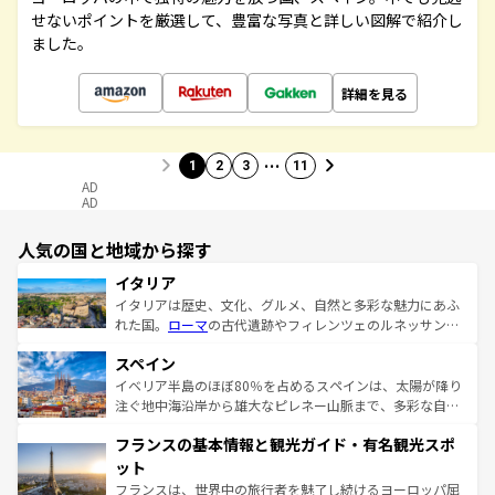
せないポイントを厳選して、豊富な写真と詳しい図解で紹介し
ました。
詳細を見る
…
1
2
3
11
AD
AD
人気の国と地域から探す
イタリア
イタリアは歴史、文化、グルメ、自然と多彩な魅力にあふ
れた国。
ローマ
の古代遺跡やフィレンツェのルネッサンス
美術、ヴェネツィアの運河など、歴史あるスポットはもち
スペイン
ろん、トスカーナの美しい田園風景やアマルフィ海岸の絶
景など、自然景観も見逃せない。観光の合間には、本場の
イベリア半島のほぼ80％を占めるスペインは、太陽が降り
ピザやパスタなど、絶品のイタリア料理を堪能することも
注ぐ地中海沿岸から雄大なピレネー山脈まで、多彩な自然
できる。朝目覚めてから夜眠るまで、すべての瞬間を楽し
と文化が詰まったヨーロッパ屈指の旅行先だ。多様な地域
フランスの基本情報と観光ガイド・有名観光スポ
ませてくれるイタリアで、忘れられない旅をしてみよう！
文化が根付くこの国では、情熱的なフラメンコ、熱気あふ
なお、新着のイタリア情報は
コンテンツ一覧
を参照してほ
れる闘牛、そして美味しいタパスが生活の一部となってい
ット
しい。
る。首都マドリードの洗練された雰囲気や、バルセロナの
フランスは、世界中の旅行者を魅了し続けるヨーロッパ屈