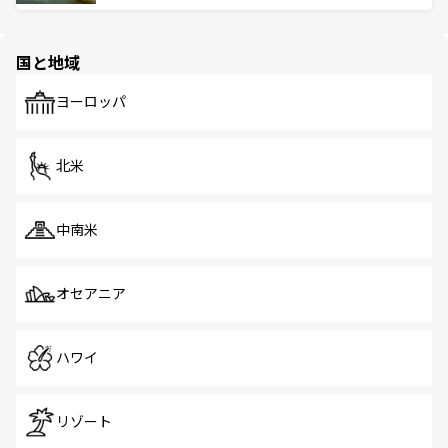
ける。 なお、新着のタイ情報は
コンテンツ一覧
を参照して
そう。 なお、新着の香港情報は
コンテンツ一覧
を参照して
と伝統を感じられるエスニックタウン、多数の緑豊かな公
ほしい。
ほしい。
園や自然保護区など、自然が調和した近代的な景観と文化
の多様性あふれるカラフルな町は、どこを歩いても新しい
国と地域
発見がある。さらに、治安のよさや充実した公共交通機関
も、旅行者にとっては魅力的なポイント。グルメも豊富
で、ホーカーズは地元の風情を楽しめる外せないスポット
ヨーロッパ
だ。訪れる人を飽きさせないシンガポールで、多様な魅力
を体感しよう。 なお、新着のシンガポール情報は
コンテン
ツ一覧
を参照してほしい。
北米
中南米
オセアニア
ハワイ
リゾート