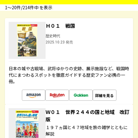
1〜20件/214件中 を表示
Ｈ０１ 戦国
歴史時代
2025.10.23 発売
日本の城や古戦場、武将ゆかりの史跡、展示施設など、戦国時
代にまつわるスポットを徹底ガイドする歴史ファン必携の一
冊。
詳細を見る
Ｗ０１ 世界２４４の国と地域 改訂
版
１９７ヵ国と４７地域を旅の雑学とともに
解説