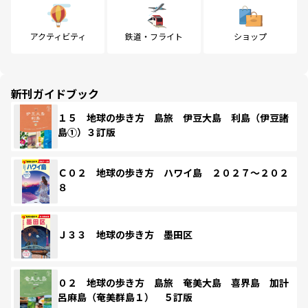
アクティビティ
鉄道・フライト
ショップ
新刊ガイドブック
１５ 地球の歩き方 島旅 伊豆大島 利島（伊豆諸
島①）３訂版
Ｃ０２ 地球の歩き方 ハワイ島 ２０２７～２０２
８
Ｊ３３ 地球の歩き方 墨田区
０２ 地球の歩き方 島旅 奄美大島 喜界島 加計
呂麻島（奄美群島１） ５訂版