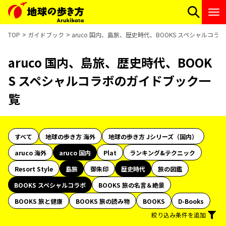
TOP
ガイドブック
aruco 国内、島旅、歴史時代、BOOKS スペシャルコ
aruco 国内、島旅、歴史時代、BOOK
S スペシャルコラボのガイドブック一
覧
すべて
地球の歩き方 海外
地球の歩き方 Jシリーズ（国内）
aruco 海外
aruco 国内
Plat
ランキング&テクニック
Resort Style
島旅
御朱印
歴史時代
旅の図鑑
BOOKS スペシャルコラボ
BOOKS 旅の名言＆絶景
BOOKS 旅と健康
BOOKS 旅の読み物
BOOKS
D-Books
絞り込み条件を追加