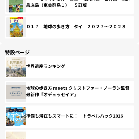
呂麻島（奄美群島１） ５訂版
Ｄ１７ 地球の歩き方 タイ ２０２７～２０２８
特設ページ
世界遺産ランキング
地球の歩き方 meets クリストファー・ノーラン監督
最新作『オデュッセイア』
準備も滞在もスマートに！ トラベルハック2026