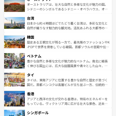
文化が魅力。旅行者はアメリカの各地域で異なる魅力を楽
島だが、静かな自然を求めるならマウイ島やカウアイ島が
オーストラリアは、壮大な自然と多様な文化が魅力の国。
しみながら、その多様性と豊かな歴史を感じることができ
おすすめ。エメラルドグリーンに輝く海をはじめ、豊かな
シドニーのシンボルであるシドニー・オペラハウス、オー
るだろう。車でのロードトリップや列車の旅も、アメリカ
文化や歴史が息づいている。「アロハスピリット」と呼ば
ストラリア東海岸北部に広がる大サンゴ礁地帯グレートバ
ならではの贅沢な旅のスタイルだ。 なお、新着のアメリカ
台湾
れるおもてなしの心で訪れる人々を迎えてくれるハワイの
リアリーフや大陸中央部にそびえるウルル（エアーズロッ
情報は
コンテンツ一覧
を参照してほしい。
人々、おいしいローカルフードやハワイアンミュージッ
ク）、タスマニアの美しい原生林やケアンズの熱帯雨林な
日本から約４時間ほどでたどり着く台湾は、多彩な文化と
ク、伝統的なフラダンスなど、すべてがハワイの魅力を彩
ど、見どころがたくさん。また、カフェやワイン、オージ
自然が織りなす魅力的な観光地。活気あふれる大都市の台
っている。訪れるたびに新しい発見と感動が待っているハ
ービーフなどの食文化も豊かで、美味しいものであふれて
北やノスタルジックな町並みが人気な九份（ジォウフェ
ワイを、存分に味わってほしい。 なお、新着のハワイ情報
韓国
いる。アクティビティも充実しており、サーフィンやダイ
ン）、静ひつな山岳地帯である台湾東部など、都市の喧騒
は
コンテンツ一覧
を参照してほしい。
ビング、ハイキングなど、アウトドア好きにはたまらな
と山間の静けさが共存しており、訪れる人に新しい発見と
歴史ある王朝文化が残る一方で、最先端のファッションやK
い。オーストラリアの多彩な魅力を存分に味わいつくそ
驚きをもたらしてくれる。また、奥深い台湾の食文化も魅
-POPで世界を席巻している韓国。首都ソウルの宮殿や伝統
う。 なお、新着のオーストラリア情報は
コンテンツ一覧
を
力で、夜市などの屋台グルメから高級料理、ヘルシーで美
家屋が並ぶエリアでは韓国の歴史と文化に浸ることがで
参照してほしい。
ベトナム
容にもいいと評判のスイーツなど、バラエティ豊かな料理
き、地方に足を延ばせば四季折々の自然美を楽しむことが
が味わえる。 なお、新着の台湾情報は
コンテンツ一覧
を参
できる。そして、キムチや焼肉、絶品のストリートフード
豊かな自然と多様な文化が魅力的なベトナム。南北に細長
照してほしい。
まで、さまざまな韓国料理が待っている。夜には、韓国な
く伸びる国土には、広大な田園風景や青々とした山々、世
らではのナイトライフも堪能できる。あたたかいホスピタ
界遺産に登録された壮大な自然景観が点在し、都市部では
タイ
リティに包まれながら、韓国の多彩な魅力を心ゆくまで味
急速な発展と共に伝統が息づく。ハノイの古い町並みやホ
わってみてほしい。 なお、新着の韓国情報は
コンテンツ一
ーチミン市のフランス統治時代の建物も、独特の雰囲気を
タイは、東南アジアに位置する豊かな自然と歴史が息づく
覧
を参照してほしい。
醸し出している。また、バラエティの豊かさとおいしさで
国だ。首都バンコクは高層ビルが立ち並ぶ一方、伝統的な
世界中の食通を魅了してやまないベトナム料理も魅力のひ
寺院や市場がいたるところに点在し、古きよき文化と現代
香港
とつ。フォーやバインミー、ベトナムコーヒーなどは、ぜ
の活気が交差している。北部ではチェンマイなどの山岳地
ひ現地で味わいたい。どの地域を訪れてもあたたかい人々
帯で自然と触れ合い、南部ではプーケットやクラビの美し
アジアと西洋の文化が交わる香港は、特有のエネルギーを
が旅行者を迎えてくれるので、きっと忘れられない旅にな
いビーチでリゾート気分を楽しむことができる。タイ料理
もっている。ヴィクトリア湾に広がる壮大な景色、近未来
るはずだ。 なお、新着のベトナム情報は
コンテンツ一覧
を
は世界的に有名で、屋台から高級レストランまで味覚を刺
的なアートスポット、そして歴史と現代が融合した町並
参照してほしい。
シンガポール
激する。気候は一年中温暖で、どの季節にも異なる楽しみ
み、どこを訪れても感動するはず。観光スポットが密集し