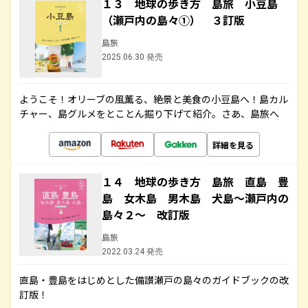
１３ 地球の歩き方 島旅 小豆島
（瀬戸内の島々①） ３訂版
島旅
2025.06.30 発売
ようこそ！オリーブの風薫る、絶景と美食の小豆島へ！島カル
チャー、島グルメをとことん掘り下げて紹介。さあ、島旅へ
詳細を見る
１４ 地球の歩き方 島旅 直島 豊
島 女木島 男木島 犬島～瀬戸内の
島々２～ 改訂版
島旅
2022.03.24 発売
直島・豊島をはじめとした備讃瀬戸の島々のガイドブックの改
訂版！