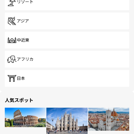
リゾート
アジア
中近東
アフリカ
日本
人気スポット