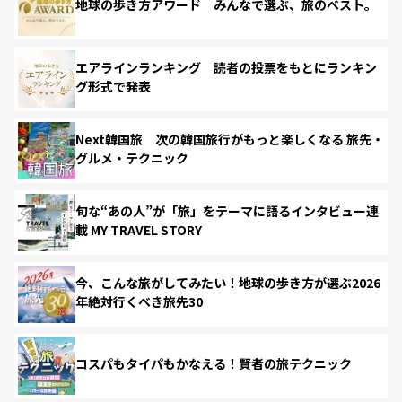
地球の歩き方アワード みんなで選ぶ、旅のベスト。
エアラインランキング 読者の投票をもとにランキン
グ形式で発表
Next韓国旅 次の韓国旅行がもっと楽しくなる 旅先・
グルメ・テクニック
旬な“あの人”が「旅」をテーマに語るインタビュー連
載 MY TRAVEL STORY
今、こんな旅がしてみたい！地球の歩き方が選ぶ2026
年絶対行くべき旅先30
コスパもタイパもかなえる！賢者の旅テクニック