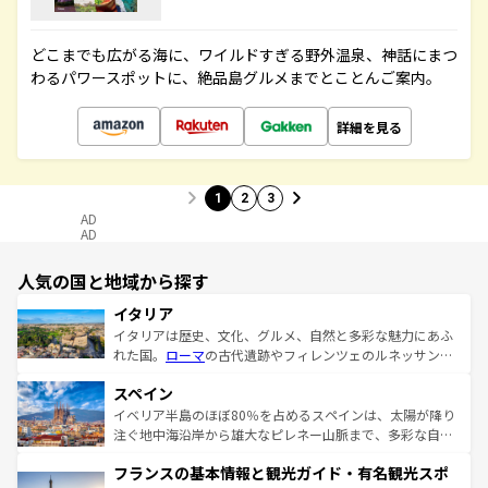
どこまでも広がる海に、ワイルドすぎる野外温泉、神話にまつ
わるパワースポットに、絶品島グルメまでとことんご案内。
詳細を見る
1
2
3
AD
AD
人気の国と地域から探す
イタリア
イタリアは歴史、文化、グルメ、自然と多彩な魅力にあふ
れた国。
ローマ
の古代遺跡やフィレンツェのルネッサンス
美術、ヴェネツィアの運河など、歴史あるスポットはもち
スペイン
ろん、トスカーナの美しい田園風景やアマルフィ海岸の絶
景など、自然景観も見逃せない。観光の合間には、本場の
イベリア半島のほぼ80％を占めるスペインは、太陽が降り
ピザやパスタなど、絶品のイタリア料理を堪能することも
注ぐ地中海沿岸から雄大なピレネー山脈まで、多彩な自然
できる。朝目覚めてから夜眠るまで、すべての瞬間を楽し
と文化が詰まったヨーロッパ屈指の旅行先だ。多様な地域
フランスの基本情報と観光ガイド・有名観光スポ
ませてくれるイタリアで、忘れられない旅をしてみよう！
文化が根付くこの国では、情熱的なフラメンコ、熱気あふ