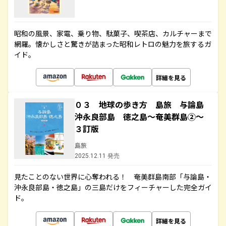
昭和の風景、家電、乗り物、駄菓子、喫茶店、カルチャーまで
網羅。懐かしさと驚きが詰まった昭和レトロの魅力を旅するガ
イド。
詳細を見る
０３ 地球の歩き方 島旅 与論島
沖永良部島 徳之島～奄美群島②～
３訂版
島旅
2025.12.11 発売
見たことのない世界に心奪われる！ 奄美群島南部「与論島・
沖永良部島・徳之島」の三島だけをフィーチャーした完全ガイ
ド。
詳細を見る