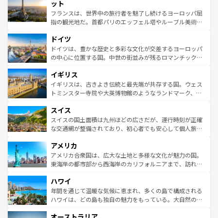
なお、新着のイタリア情報は
コンテンツ一覧
を参照してほ
れる闘牛、そして美味しいタパスが生活の一部となってい
ット
しい。
る。首都マドリードの洗練された雰囲気や、バルセロナの
フランスは、世界中の旅行者を魅了し続けるヨーロッパ屈
アートに溢れた街角から、地方では古代ローマ遺跡や中世
指の観光地だ。首都パリのエッフェル塔やルーブル美術館
の城塞都市、穏やかなビーチリゾートまで多彩な表情を見
といった象徴的なスポットから、田舎町の古風な美しさま
せる。地方によって風土や気候が異なるスペインはその個
ドイツ
で、幅広い魅力が詰まっている。華麗な宮殿、歴史的な大
性で訪れる人を魅了する。 なお、新着のスペイン情報は
コ
聖堂、美しいビーチ、そして豊かな自然が、訪れる者を心
ドイツは、豊かな歴史と多彩な文化が交差するヨーロッパ
ンテンツ一覧
を参照してほしい。
から魅了する。また、フランスは美食の国としても知ら
の中心に位置する国。中世の街並みが残るロマンチック街
れ、フランス料理はユネスコ無形文化遺産にも登録されて
道から、未来を先取りするようなモダンな都市まで多様な
イギリス
いる。シャンパンの発祥地であるランス、プロヴァンスの
顔を持つこの国は、どこを歩いても飽きることがない。ベ
香り高いラベンダー畑など、多彩な楽しみ方が可能だ。さ
ルリンの文化的活気、バイエルン州のアルプスの絶景、そ
イギリスは、古きよき伝統と最先端が共存する国。ウェス
らに、パリ以外の地域にも魅力が溢れており、どの街角に
してライン川沿いのワイン畑といった風景は必見。ビール
トミンスター寺院や大英博物館のようなランドマーク、歴
も豊かな歴史と文化が息づいている。パリ以外の個性あふ
とソーセージを味わいながら地元の人と過ごす楽しい時間
史ある大学都市、美しい丘陵地帯や牧歌的な風景など、エ
れる地方に足を運ぶとそれぞれで全く異なる文化を体験で
スイス
は、お酒好きな人にはぜひ体験してほしい。 なお、新着の
リアごとに異なる魅力がある。また、優雅なアフタヌーン
きるだろう。 なお、新着のフランス情報は
コンテンツ一覧
ドイツ情報は
コンテンツ一覧
を参照してほしい。
ティー、ビール好きにはたまらない英国パブ、サッカー観
スイスの国土面積は九州ほどの広さだが、運行時刻が正確
を参照してほしい。
戦など、本場だからこそできる体験も豊富。イギリスを旅
な交通網が整備されており、初心者でも安心して個人旅行
して楽しみつくそう。 なお、新着のイギリス情報は
コンテ
を楽しめる。日本同様に時刻表どおりの旅が可能だ。中世
アメリカ
ンツ一覧
を参照してほしい。
の建物がそのまま残る町や、スイスならではのユニークな
博物館もあり、アルプス観光だけでなく町歩きも満喫する
アメリカ合衆国は、広大な土地と多様な文化が魅力の国。
ことができる。国民の所得が高いため物価も高いが、旅行
東海岸の都市部から西海岸のカリフォルニアまで、訪れる
者向けの交通パス提供のサービスもあり、うまく活用すれ
場所ごとに異なる風景と体験が待っている。ニューヨーク
ハワイ
ば市内交通費無料で観光を楽しむこともできる。 なお、新
のような巨大都市は、観光、ショッピング、エンターテイ
着のスイス情報は
コンテンツ一覧
を参照してほしい。
ンメントが詰まった刺激的なスポットだ。一方、アメリカ
年間を通じて温暖な気候に恵まれ、多くの島で構成される
西部には大自然が広がり、グランドキャニオンやイエロー
ハワイは、どの島も独自の魅力をもっている。大自然の神
ストーン国立公園といった絶景が堪能できる。さらに、南
秘を感じたいなら、火山が生み出した壮大な景観を誇るハ
オーストラリア
部のニューオーリンズでは、音楽と美食が融合した独特の
ワイ島は見逃せない。また、定番の観光地といえばオアフ