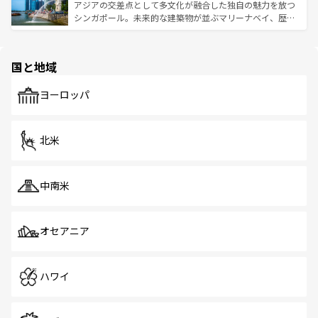
が待っている。親しみやすいタイの人々、仏教を中心とし
ており、効率よく見どころを回れるのも魅力。息をのむよ
アジアの交差点として多文化が融合した独自の魅力を放つ
た文化、そして多様な観光資源が、訪れる旅人を魅了し続
うな絶景から文化的な体験まで、香港を存分に楽しみ尽く
シンガポール。未来的な建築物が並ぶマリーナベイ、歴史
ける。 なお、新着のタイ情報は
コンテンツ一覧
を参照して
そう。 なお、新着の香港情報は
コンテンツ一覧
を参照して
と伝統を感じられるエスニックタウン、多数の緑豊かな公
ほしい。
ほしい。
園や自然保護区など、自然が調和した近代的な景観と文化
の多様性あふれるカラフルな町は、どこを歩いても新しい
国と地域
発見がある。さらに、治安のよさや充実した公共交通機関
も、旅行者にとっては魅力的なポイント。グルメも豊富
で、ホーカーズは地元の風情を楽しめる外せないスポット
ヨーロッパ
だ。訪れる人を飽きさせないシンガポールで、多様な魅力
を体感しよう。 なお、新着のシンガポール情報は
コンテン
ツ一覧
を参照してほしい。
北米
中南米
オセアニア
ハワイ