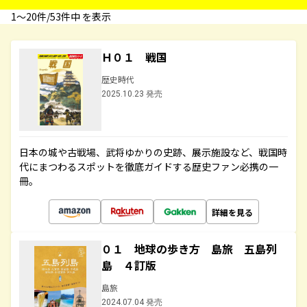
1〜20件/53件中 を表示
Ｈ０１ 戦国
歴史時代
2025.10.23 発売
日本の城や古戦場、武将ゆかりの史跡、展示施設など、戦国時
代にまつわるスポットを徹底ガイドする歴史ファン必携の一
冊。
詳細を見る
０１ 地球の歩き方 島旅 五島列
島 ４訂版
島旅
2024.07.04 発売