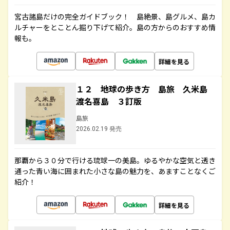
宮古諸島だけの完全ガイドブック！ 島絶景、島グルメ、島カ
ルチャーをとことん掘り下げて紹介。島の方からのおすすめ情
報も。
詳細を見る
１２ 地球の歩き方 島旅 久米島
渡名喜島 ３訂版
島旅
2026.02.19 発売
那覇から３０分で行ける琉球一の美島。ゆるやかな空気と透き
通った青い海に囲まれた小さな島の魅力を、あますことなくご
紹介！
詳細を見る