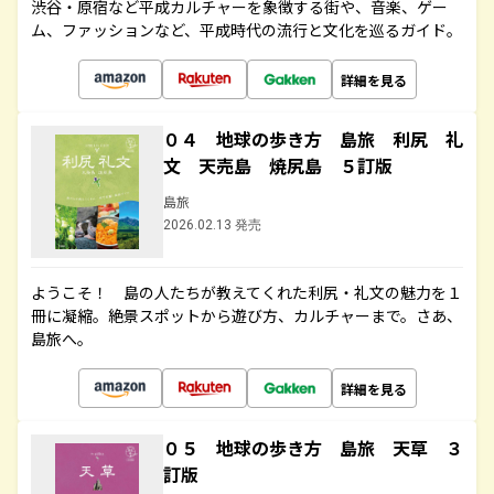
渋谷・原宿など平成カルチャーを象徴する街や、音楽、ゲー
ム、ファッションなど、平成時代の流行と文化を巡るガイド。
詳細を見る
０４ 地球の歩き方 島旅 利尻 礼
文 天売島 焼尻島 ５訂版
島旅
2026.02.13 発売
ようこそ！ 島の人たちが教えてくれた利尻・礼文の魅力を１
冊に凝縮。絶景スポットから遊び方、カルチャーまで。さあ、
島旅へ。
詳細を見る
０５ 地球の歩き方 島旅 天草 ３
訂版