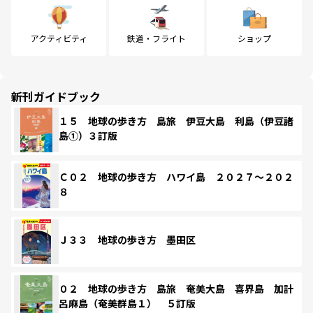
アクティビティ
鉄道・フライト
ショップ
新刊ガイドブック
１５ 地球の歩き方 島旅 伊豆大島 利島（伊豆諸
島①）３訂版
Ｃ０２ 地球の歩き方 ハワイ島 ２０２７～２０２
８
Ｊ３３ 地球の歩き方 墨田区
０２ 地球の歩き方 島旅 奄美大島 喜界島 加計
呂麻島（奄美群島１） ５訂版