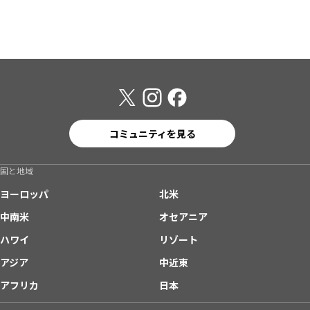
コミュニティを見る
国と地域
ヨーロッパ
北米
中南米
オセアニア
ハワイ
リゾート
アジア
中近東
アフリカ
日本