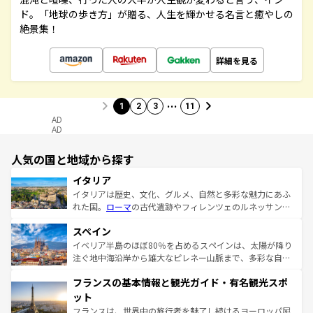
ド。「地球の歩き方」が贈る、人生を輝かせる名言と癒やしの
絶景集！
詳細を見る
…
1
2
3
11
AD
AD
人気の国と地域から探す
イタリア
イタリアは歴史、文化、グルメ、自然と多彩な魅力にあふ
れた国。
ローマ
の古代遺跡やフィレンツェのルネッサンス
美術、ヴェネツィアの運河など、歴史あるスポットはもち
スペイン
ろん、トスカーナの美しい田園風景やアマルフィ海岸の絶
景など、自然景観も見逃せない。観光の合間には、本場の
イベリア半島のほぼ80％を占めるスペインは、太陽が降り
ピザやパスタなど、絶品のイタリア料理を堪能することも
注ぐ地中海沿岸から雄大なピレネー山脈まで、多彩な自然
できる。朝目覚めてから夜眠るまで、すべての瞬間を楽し
と文化が詰まったヨーロッパ屈指の旅行先だ。多様な地域
フランスの基本情報と観光ガイド・有名観光スポ
ませてくれるイタリアで、忘れられない旅をしてみよう！
文化が根付くこの国では、情熱的なフラメンコ、熱気あふ
なお、新着のイタリア情報は
コンテンツ一覧
を参照してほ
れる闘牛、そして美味しいタパスが生活の一部となってい
ット
しい。
る。首都マドリードの洗練された雰囲気や、バルセロナの
フランスは、世界中の旅行者を魅了し続けるヨーロッパ屈