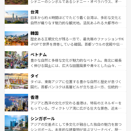
しみながら、その多様性と豊かな歴史を感じることができ
おすすめ。エメラルドグリーンに輝く海をはじめ、豊かな
シドニーのシンボルであるシドニー・オペラハウス、オー
るだろう。車でのロードトリップや列車の旅も、アメリカ
文化や歴史が息づいている。「アロハスピリット」と呼ば
ストラリア東海岸北部に広がる大サンゴ礁地帯グレートバ
ならではの贅沢な旅のスタイルだ。 なお、新着のアメリカ
台湾
れるおもてなしの心で訪れる人々を迎えてくれるハワイの
リアリーフや大陸中央部にそびえるウルル（エアーズロッ
情報は
コンテンツ一覧
を参照してほしい。
人々、おいしいローカルフードやハワイアンミュージッ
ク）、タスマニアの美しい原生林やケアンズの熱帯雨林な
日本から約４時間ほどでたどり着く台湾は、多彩な文化と
ク、伝統的なフラダンスなど、すべてがハワイの魅力を彩
ど、見どころがたくさん。また、カフェやワイン、オージ
自然が織りなす魅力的な観光地。活気あふれる大都市の台
っている。訪れるたびに新しい発見と感動が待っているハ
ービーフなどの食文化も豊かで、美味しいものであふれて
北やノスタルジックな町並みが人気な九份（ジォウフェ
ワイを、存分に味わってほしい。 なお、新着のハワイ情報
韓国
いる。アクティビティも充実しており、サーフィンやダイ
ン）、静ひつな山岳地帯である台湾東部など、都市の喧騒
は
コンテンツ一覧
を参照してほしい。
ビング、ハイキングなど、アウトドア好きにはたまらな
と山間の静けさが共存しており、訪れる人に新しい発見と
歴史ある王朝文化が残る一方で、最先端のファッションやK
い。オーストラリアの多彩な魅力を存分に味わいつくそ
驚きをもたらしてくれる。また、奥深い台湾の食文化も魅
-POPで世界を席巻している韓国。首都ソウルの宮殿や伝統
う。 なお、新着のオーストラリア情報は
コンテンツ一覧
を
力で、夜市などの屋台グルメから高級料理、ヘルシーで美
家屋が並ぶエリアでは韓国の歴史と文化に浸ることがで
参照してほしい。
ベトナム
容にもいいと評判のスイーツなど、バラエティ豊かな料理
き、地方に足を延ばせば四季折々の自然美を楽しむことが
が味わえる。 なお、新着の台湾情報は
コンテンツ一覧
を参
できる。そして、キムチや焼肉、絶品のストリートフード
豊かな自然と多様な文化が魅力的なベトナム。南北に細長
照してほしい。
まで、さまざまな韓国料理が待っている。夜には、韓国な
く伸びる国土には、広大な田園風景や青々とした山々、世
らではのナイトライフも堪能できる。あたたかいホスピタ
界遺産に登録された壮大な自然景観が点在し、都市部では
タイ
リティに包まれながら、韓国の多彩な魅力を心ゆくまで味
急速な発展と共に伝統が息づく。ハノイの古い町並みやホ
わってみてほしい。 なお、新着の韓国情報は
コンテンツ一
ーチミン市のフランス統治時代の建物も、独特の雰囲気を
タイは、東南アジアに位置する豊かな自然と歴史が息づく
覧
を参照してほしい。
醸し出している。また、バラエティの豊かさとおいしさで
国だ。首都バンコクは高層ビルが立ち並ぶ一方、伝統的な
世界中の食通を魅了してやまないベトナム料理も魅力のひ
寺院や市場がいたるところに点在し、古きよき文化と現代
香港
とつ。フォーやバインミー、ベトナムコーヒーなどは、ぜ
の活気が交差している。北部ではチェンマイなどの山岳地
ひ現地で味わいたい。どの地域を訪れてもあたたかい人々
帯で自然と触れ合い、南部ではプーケットやクラビの美し
アジアと西洋の文化が交わる香港は、特有のエネルギーを
が旅行者を迎えてくれるので、きっと忘れられない旅にな
いビーチでリゾート気分を楽しむことができる。タイ料理
もっている。ヴィクトリア湾に広がる壮大な景色、近未来
るはずだ。 なお、新着のベトナム情報は
コンテンツ一覧
を
は世界的に有名で、屋台から高級レストランまで味覚を刺
的なアートスポット、そして歴史と現代が融合した町並
参照してほしい。
シンガポール
激する。気候は一年中温暖で、どの季節にも異なる楽しみ
み、どこを訪れても感動するはず。観光スポットが密集し
が待っている。親しみやすいタイの人々、仏教を中心とし
ており、効率よく見どころを回れるのも魅力。息をのむよ
アジアの交差点として多文化が融合した独自の魅力を放つ
た文化、そして多様な観光資源が、訪れる旅人を魅了し続
うな絶景から文化的な体験まで、香港を存分に楽しみ尽く
シンガポール。未来的な建築物が並ぶマリーナベイ、歴史