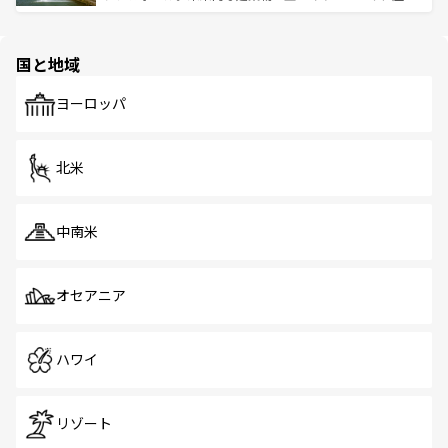
ける。 なお、新着のタイ情報は
コンテンツ一覧
を参照して
そう。 なお、新着の香港情報は
コンテンツ一覧
を参照して
と伝統を感じられるエスニックタウン、多数の緑豊かな公
ほしい。
ほしい。
園や自然保護区など、自然が調和した近代的な景観と文化
の多様性あふれるカラフルな町は、どこを歩いても新しい
国と地域
発見がある。さらに、治安のよさや充実した公共交通機関
も、旅行者にとっては魅力的なポイント。グルメも豊富
で、ホーカーズは地元の風情を楽しめる外せないスポット
ヨーロッパ
だ。訪れる人を飽きさせないシンガポールで、多様な魅力
を体感しよう。 なお、新着のシンガポール情報は
コンテン
ツ一覧
を参照してほしい。
北米
中南米
オセアニア
ハワイ
リゾート