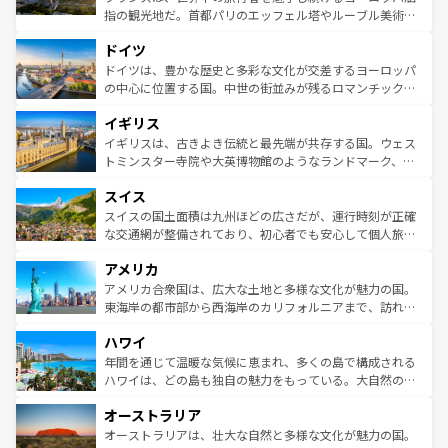
アートに溢れた街角から、地方では古代ローマ遺跡や中世
指の観光地だ。首都パリのエッフェル塔やルーブル美術館
の城塞都市、穏やかなビーチリゾートまで多彩な表情を見
といった象徴的なスポットから、田舎町の古風な美しさま
せる。地方によって風土や気候が異なるスペインはその個
ドイツ
で、幅広い魅力が詰まっている。華麗な宮殿、歴史的な大
性で訪れる人を魅了する。 なお、新着のスペイン情報は
コ
聖堂、美しいビーチ、そして豊かな自然が、訪れる者を心
ドイツは、豊かな歴史と多彩な文化が交差するヨーロッパ
ンテンツ一覧
を参照してほしい。
から魅了する。また、フランスは美食の国としても知ら
の中心に位置する国。中世の街並みが残るロマンチック街
れ、フランス料理はユネスコ無形文化遺産にも登録されて
道から、未来を先取りするようなモダンな都市まで多様な
イギリス
いる。シャンパンの発祥地であるランス、プロヴァンスの
顔を持つこの国は、どこを歩いても飽きることがない。ベ
香り高いラベンダー畑など、多彩な楽しみ方が可能だ。さ
ルリンの文化的活気、バイエルン州のアルプスの絶景、そ
イギリスは、古きよき伝統と最先端が共存する国。ウェス
らに、パリ以外の地域にも魅力が溢れており、どの街角に
してライン川沿いのワイン畑といった風景は必見。ビール
トミンスター寺院や大英博物館のようなランドマーク、歴
も豊かな歴史と文化が息づいている。パリ以外の個性あふ
とソーセージを味わいながら地元の人と過ごす楽しい時間
史ある大学都市、美しい丘陵地帯や牧歌的な風景など、エ
れる地方に足を運ぶとそれぞれで全く異なる文化を体験で
スイス
は、お酒好きな人にはぜひ体験してほしい。 なお、新着の
リアごとに異なる魅力がある。また、優雅なアフタヌーン
きるだろう。 なお、新着のフランス情報は
コンテンツ一覧
ドイツ情報は
コンテンツ一覧
を参照してほしい。
ティー、ビール好きにはたまらない英国パブ、サッカー観
スイスの国土面積は九州ほどの広さだが、運行時刻が正確
を参照してほしい。
戦など、本場だからこそできる体験も豊富。イギリスを旅
な交通網が整備されており、初心者でも安心して個人旅行
して楽しみつくそう。 なお、新着のイギリス情報は
コンテ
を楽しめる。日本同様に時刻表どおりの旅が可能だ。中世
アメリカ
ンツ一覧
を参照してほしい。
の建物がそのまま残る町や、スイスならではのユニークな
博物館もあり、アルプス観光だけでなく町歩きも満喫する
アメリカ合衆国は、広大な土地と多様な文化が魅力の国。
ことができる。国民の所得が高いため物価も高いが、旅行
東海岸の都市部から西海岸のカリフォルニアまで、訪れる
者向けの交通パス提供のサービスもあり、うまく活用すれ
場所ごとに異なる風景と体験が待っている。ニューヨーク
ハワイ
ば市内交通費無料で観光を楽しむこともできる。 なお、新
のような巨大都市は、観光、ショッピング、エンターテイ
着のスイス情報は
コンテンツ一覧
を参照してほしい。
ンメントが詰まった刺激的なスポットだ。一方、アメリカ
年間を通じて温暖な気候に恵まれ、多くの島で構成される
西部には大自然が広がり、グランドキャニオンやイエロー
ハワイは、どの島も独自の魅力をもっている。大自然の神
ストーン国立公園といった絶景が堪能できる。さらに、南
秘を感じたいなら、火山が生み出した壮大な景観を誇るハ
オーストラリア
部のニューオーリンズでは、音楽と美食が融合した独特の
ワイ島は見逃せない。また、定番の観光地といえばオアフ
文化が魅力。旅行者はアメリカの各地域で異なる魅力を楽
島だが、静かな自然を求めるならマウイ島やカウアイ島が
オーストラリアは、壮大な自然と多様な文化が魅力の国。