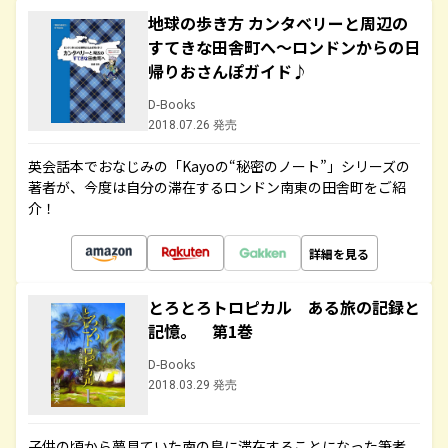
地球の歩き方 カンタベリーと周辺の
すてきな田舎町へ～ロンドンからの日
帰りおさんぽガイド♪
D-Books
2018.07.26 発売
英会話本でおなじみの「Kayoの“秘密のノート”」シリーズの
著者が、今度は自分の滞在するロンドン南東の田舎町をご紹
介！
詳細を見る
とろとろトロピカル ある旅の記録と
記憶。 第1巻
D-Books
2018.03.29 発売
子供の頃から夢見ていた南の島に滞在することになった筆者