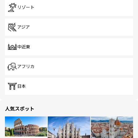
リゾート
アジア
中近東
アフリカ
日本
人気スポット