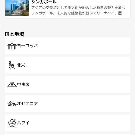
参照してほしい。
シンガポール
激する。気候は一年中温暖で、どの季節にも異なる楽しみ
み、どこを訪れても感動するはず。観光スポットが密集し
が待っている。親しみやすいタイの人々、仏教を中心とし
ており、効率よく見どころを回れるのも魅力。息をのむよ
アジアの交差点として多文化が融合した独自の魅力を放つ
た文化、そして多様な観光資源が、訪れる旅人を魅了し続
うな絶景から文化的な体験まで、香港を存分に楽しみ尽く
シンガポール。未来的な建築物が並ぶマリーナベイ、歴史
ける。 なお、新着のタイ情報は
コンテンツ一覧
を参照して
そう。 なお、新着の香港情報は
コンテンツ一覧
を参照して
と伝統を感じられるエスニックタウン、多数の緑豊かな公
ほしい。
ほしい。
園や自然保護区など、自然が調和した近代的な景観と文化
の多様性あふれるカラフルな町は、どこを歩いても新しい
国と地域
発見がある。さらに、治安のよさや充実した公共交通機関
も、旅行者にとっては魅力的なポイント。グルメも豊富
で、ホーカーズは地元の風情を楽しめる外せないスポット
ヨーロッパ
だ。訪れる人を飽きさせないシンガポールで、多様な魅力
を体感しよう。 なお、新着のシンガポール情報は
コンテン
ツ一覧
を参照してほしい。
北米
中南米
オセアニア
ハワイ