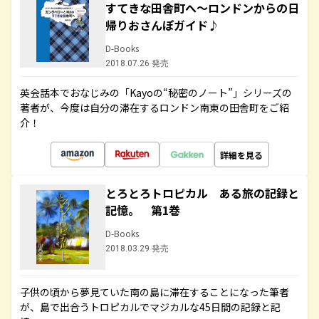
すてきな田舎町へ～ロンドンからの日
帰りおさんぽガイド♪
D-Books
2018.07.26 発売
英会話本でおなじみの「Kayoの“秘密のノート”」シリーズの
著者が、今度は自分の滞在するロンドン南東の田舎町をご紹
介！
詳細を見る
とろとろトロピカル ある旅の記録と
記憶。 第1巻
D-Books
2018.03.29 発売
子供の頃から夢見ていた南の島に滞在することになった筆者
が、島で出合うトロピカルでマジカルな45日間の記録と記