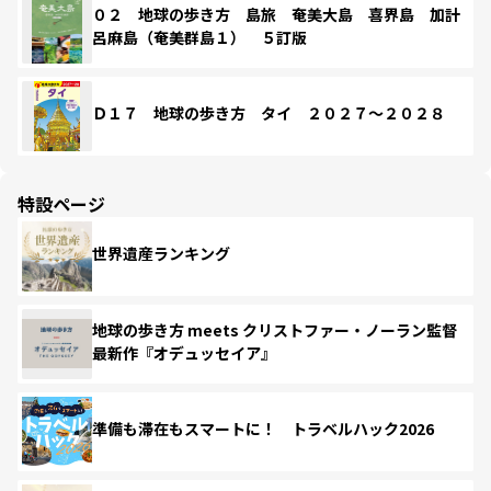
０２ 地球の歩き方 島旅 奄美大島 喜界島 加計
呂麻島（奄美群島１） ５訂版
Ｄ１７ 地球の歩き方 タイ ２０２７～２０２８
特設ページ
世界遺産ランキング
地球の歩き方 meets クリストファー・ノーラン監督
最新作『オデュッセイア』
準備も滞在もスマートに！ トラベルハック2026