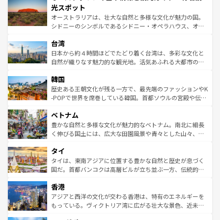
文化が魅力。旅行者はアメリカの各地域で異なる魅力を楽
島だが、静かな自然を求めるならマウイ島やカウアイ島が
光スポット
しみながら、その多様性と豊かな歴史を感じることができ
おすすめ。エメラルドグリーンに輝く海をはじめ、豊かな
オーストラリアは、壮大な自然と多様な文化が魅力の国。
るだろう。車でのロードトリップや列車の旅も、アメリカ
文化や歴史が息づいている。「アロハスピリット」と呼ば
シドニーのシンボルであるシドニー・オペラハウス、オー
ならではの贅沢な旅のスタイルだ。 なお、新着のアメリカ
れるおもてなしの心で訪れる人々を迎えてくれるハワイの
ストラリア東海岸北部に広がる大サンゴ礁地帯グレートバ
情報は
コンテンツ一覧
を参照してほしい。
人々、おいしいローカルフードやハワイアンミュージッ
台湾
リアリーフや大陸中央部にそびえるウルル（エアーズロッ
ク、伝統的なフラダンスなど、すべてがハワイの魅力を彩
ク）、タスマニアの美しい原生林やケアンズの熱帯雨林な
日本から約４時間ほどでたどり着く台湾は、多彩な文化と
っている。訪れるたびに新しい発見と感動が待っているハ
ど、見どころがたくさん。また、カフェやワイン、オージ
自然が織りなす魅力的な観光地。活気あふれる大都市の台
ワイを、存分に味わってほしい。 なお、新着のハワイ情報
ービーフなどの食文化も豊かで、美味しいものであふれて
北やノスタルジックな町並みが人気な九份（ジォウフェ
は
コンテンツ一覧
を参照してほしい。
韓国
いる。アクティビティも充実しており、サーフィンやダイ
ン）、静ひつな山岳地帯である台湾東部など、都市の喧騒
ビング、ハイキングなど、アウトドア好きにはたまらな
と山間の静けさが共存しており、訪れる人に新しい発見と
歴史ある王朝文化が残る一方で、最先端のファッションやK
い。オーストラリアの多彩な魅力を存分に味わいつくそ
驚きをもたらしてくれる。また、奥深い台湾の食文化も魅
-POPで世界を席巻している韓国。首都ソウルの宮殿や伝統
う。 なお、新着のオーストラリア情報は
コンテンツ一覧
を
力で、夜市などの屋台グルメから高級料理、ヘルシーで美
家屋が並ぶエリアでは韓国の歴史と文化に浸ることがで
参照してほしい。
ベトナム
容にもいいと評判のスイーツなど、バラエティ豊かな料理
き、地方に足を延ばせば四季折々の自然美を楽しむことが
が味わえる。 なお、新着の台湾情報は
コンテンツ一覧
を参
できる。そして、キムチや焼肉、絶品のストリートフード
豊かな自然と多様な文化が魅力的なベトナム。南北に細長
照してほしい。
まで、さまざまな韓国料理が待っている。夜には、韓国な
く伸びる国土には、広大な田園風景や青々とした山々、世
らではのナイトライフも堪能できる。あたたかいホスピタ
界遺産に登録された壮大な自然景観が点在し、都市部では
タイ
リティに包まれながら、韓国の多彩な魅力を心ゆくまで味
急速な発展と共に伝統が息づく。ハノイの古い町並みやホ
わってみてほしい。 なお、新着の韓国情報は
コンテンツ一
ーチミン市のフランス統治時代の建物も、独特の雰囲気を
タイは、東南アジアに位置する豊かな自然と歴史が息づく
覧
を参照してほしい。
醸し出している。また、バラエティの豊かさとおいしさで
国だ。首都バンコクは高層ビルが立ち並ぶ一方、伝統的な
世界中の食通を魅了してやまないベトナム料理も魅力のひ
寺院や市場がいたるところに点在し、古きよき文化と現代
香港
とつ。フォーやバインミー、ベトナムコーヒーなどは、ぜ
の活気が交差している。北部ではチェンマイなどの山岳地
ひ現地で味わいたい。どの地域を訪れてもあたたかい人々
帯で自然と触れ合い、南部ではプーケットやクラビの美し
アジアと西洋の文化が交わる香港は、特有のエネルギーを
が旅行者を迎えてくれるので、きっと忘れられない旅にな
いビーチでリゾート気分を楽しむことができる。タイ料理
もっている。ヴィクトリア湾に広がる壮大な景色、近未来
るはずだ。 なお、新着のベトナム情報は
コンテンツ一覧
を
は世界的に有名で、屋台から高級レストランまで味覚を刺
的なアートスポット、そして歴史と現代が融合した町並