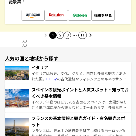
絶景集！
詳細を見る
…
1
2
3
11
AD
AD
人気の国と地域から探す
イタリア
イタリアは歴史、文化、グルメ、自然と多彩な魅力にあふ
れた国。
ローマ
の古代遺跡やフィレンツェのルネッサンス
美術、ヴェネツィアの運河など、歴史あるスポットはもち
スペインの観光ポイントと人気スポット・知ってお
ろん、トスカーナの美しい田園風景やアマルフィ海岸の絶
景など、自然景観も見逃せない。観光の合間には、本場の
くべき基本情報
ピザやパスタなど、絶品のイタリア料理を堪能することも
イベリア半島のほぼ80％を占めるスペインは、太陽が降り
できる。朝目覚めてから夜眠るまで、すべての瞬間を楽し
注ぐ地中海沿岸から雄大なピレネー山脈まで、多彩な自然
ませてくれるイタリアで、忘れられない旅をしてみよう！
と文化が詰まったヨーロッパ屈指の旅行先だ。多様な地域
なお、新着のイタリア情報は
コンテンツ一覧
を参照してほ
フランスの基本情報と観光ガイド・有名観光スポ
文化が根付くこの国では、情熱的なフラメンコ、熱気あふ
しい。
れる闘牛、そして美味しいタパスが生活の一部となってい
ット
る。首都マドリードの洗練された雰囲気や、バルセロナの
フランスは、世界中の旅行者を魅了し続けるヨーロッパ屈
アートに溢れた街角から、地方では古代ローマ遺跡や中世
指の観光地だ。首都パリのエッフェル塔やルーブル美術館