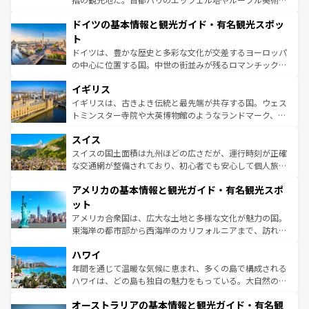
の城塞都市、穏やかなビーチリゾートまで多彩な表情を見
といった象徴的なスポットから、田舎町の古風な美しさま
せる。地方によって風土や気候が異なるスペインはその個
ドイツの基本情報と観光ガイド・有名観光スポッ
で、幅広い魅力が詰まっている。華麗な宮殿、歴史的な大
性で訪れる人を魅了する。 なお、新着のスペイン情報は
コ
聖堂、美しいビーチ、そして豊かな自然が、訪れる者を心
ト
ンテンツ一覧
を参照してほしい。
から魅了する。また、フランスは美食の国としても知ら
ドイツは、豊かな歴史と多彩な文化が交差するヨーロッパ
れ、フランス料理はユネスコ無形文化遺産にも登録されて
の中心に位置する国。中世の街並みが残るロマンチック街
いる。シャンパンの発祥地であるランス、プロヴァンスの
道から、未来を先取りするようなモダンな都市まで多様な
香り高いラベンダー畑など、多彩な楽しみ方が可能だ。さ
イギリス
顔を持つこの国は、どこを歩いても飽きることがない。ベ
らに、パリ以外の地域にも魅力が溢れており、どの街角に
ルリンの文化的活気、バイエルン州のアルプスの絶景、そ
イギリスは、古きよき伝統と最先端が共存する国。ウェス
も豊かな歴史と文化が息づいている。パリ以外の個性あふ
してライン川沿いのワイン畑といった風景は必見。ビール
トミンスター寺院や大英博物館のようなランドマーク、歴
れる地方に足を運ぶとそれぞれで全く異なる文化を体験で
とソーセージを味わいながら地元の人と過ごす楽しい時間
史ある大学都市、美しい丘陵地帯や牧歌的な風景など、エ
きるだろう。 なお、新着のフランス情報は
コンテンツ一覧
スイス
は、お酒好きな人にはぜひ体験してほしい。 なお、新着の
リアごとに異なる魅力がある。また、優雅なアフタヌーン
を参照してほしい。
ドイツ情報は
コンテンツ一覧
を参照してほしい。
ティー、ビール好きにはたまらない英国パブ、サッカー観
スイスの国土面積は九州ほどの広さだが、運行時刻が正確
戦など、本場だからこそできる体験も豊富。イギリスを旅
な交通網が整備されており、初心者でも安心して個人旅行
して楽しみつくそう。 なお、新着のイギリス情報は
コンテ
を楽しめる。日本同様に時刻表どおりの旅が可能だ。中世
アメリカの基本情報と観光ガイド・有名観光スポ
ンツ一覧
を参照してほしい。
の建物がそのまま残る町や、スイスならではのユニークな
博物館もあり、アルプス観光だけでなく町歩きも満喫する
ット
ことができる。国民の所得が高いため物価も高いが、旅行
アメリカ合衆国は、広大な土地と多様な文化が魅力の国。
者向けの交通パス提供のサービスもあり、うまく活用すれ
東海岸の都市部から西海岸のカリフォルニアまで、訪れる
ば市内交通費無料で観光を楽しむこともできる。 なお、新
場所ごとに異なる風景と体験が待っている。ニューヨーク
着のスイス情報は
コンテンツ一覧
を参照してほしい。
ハワイ
のような巨大都市は、観光、ショッピング、エンターテイ
ンメントが詰まった刺激的なスポットだ。一方、アメリカ
年間を通じて温暖な気候に恵まれ、多くの島で構成される
西部には大自然が広がり、グランドキャニオンやイエロー
ハワイは、どの島も独自の魅力をもっている。大自然の神
ストーン国立公園といった絶景が堪能できる。さらに、南
秘を感じたいなら、火山が生み出した壮大な景観を誇るハ
オーストラリアの基本情報と観光ガイド・有名観
部のニューオーリンズでは、音楽と美食が融合した独特の
ワイ島は見逃せない。また、定番の観光地といえばオアフ