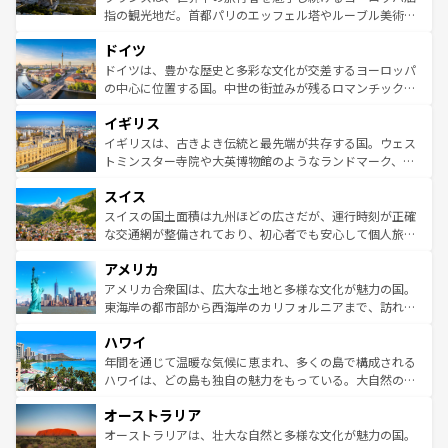
アートに溢れた街角から、地方では古代ローマ遺跡や中世
指の観光地だ。首都パリのエッフェル塔やルーブル美術館
の城塞都市、穏やかなビーチリゾートまで多彩な表情を見
といった象徴的なスポットから、田舎町の古風な美しさま
せる。地方によって風土や気候が異なるスペインはその個
ドイツ
で、幅広い魅力が詰まっている。華麗な宮殿、歴史的な大
性で訪れる人を魅了する。 なお、新着のスペイン情報は
コ
聖堂、美しいビーチ、そして豊かな自然が、訪れる者を心
ドイツは、豊かな歴史と多彩な文化が交差するヨーロッパ
ンテンツ一覧
を参照してほしい。
から魅了する。また、フランスは美食の国としても知ら
の中心に位置する国。中世の街並みが残るロマンチック街
れ、フランス料理はユネスコ無形文化遺産にも登録されて
道から、未来を先取りするようなモダンな都市まで多様な
イギリス
いる。シャンパンの発祥地であるランス、プロヴァンスの
顔を持つこの国は、どこを歩いても飽きることがない。ベ
香り高いラベンダー畑など、多彩な楽しみ方が可能だ。さ
ルリンの文化的活気、バイエルン州のアルプスの絶景、そ
イギリスは、古きよき伝統と最先端が共存する国。ウェス
らに、パリ以外の地域にも魅力が溢れており、どの街角に
してライン川沿いのワイン畑といった風景は必見。ビール
トミンスター寺院や大英博物館のようなランドマーク、歴
も豊かな歴史と文化が息づいている。パリ以外の個性あふ
とソーセージを味わいながら地元の人と過ごす楽しい時間
史ある大学都市、美しい丘陵地帯や牧歌的な風景など、エ
れる地方に足を運ぶとそれぞれで全く異なる文化を体験で
スイス
は、お酒好きな人にはぜひ体験してほしい。 なお、新着の
リアごとに異なる魅力がある。また、優雅なアフタヌーン
きるだろう。 なお、新着のフランス情報は
コンテンツ一覧
ドイツ情報は
コンテンツ一覧
を参照してほしい。
ティー、ビール好きにはたまらない英国パブ、サッカー観
スイスの国土面積は九州ほどの広さだが、運行時刻が正確
を参照してほしい。
戦など、本場だからこそできる体験も豊富。イギリスを旅
な交通網が整備されており、初心者でも安心して個人旅行
して楽しみつくそう。 なお、新着のイギリス情報は
コンテ
を楽しめる。日本同様に時刻表どおりの旅が可能だ。中世
アメリカ
ンツ一覧
を参照してほしい。
の建物がそのまま残る町や、スイスならではのユニークな
博物館もあり、アルプス観光だけでなく町歩きも満喫する
アメリカ合衆国は、広大な土地と多様な文化が魅力の国。
ことができる。国民の所得が高いため物価も高いが、旅行
東海岸の都市部から西海岸のカリフォルニアまで、訪れる
者向けの交通パス提供のサービスもあり、うまく活用すれ
場所ごとに異なる風景と体験が待っている。ニューヨーク
ハワイ
ば市内交通費無料で観光を楽しむこともできる。 なお、新
のような巨大都市は、観光、ショッピング、エンターテイ
着のスイス情報は
コンテンツ一覧
を参照してほしい。
ンメントが詰まった刺激的なスポットだ。一方、アメリカ
年間を通じて温暖な気候に恵まれ、多くの島で構成される
西部には大自然が広がり、グランドキャニオンやイエロー
ハワイは、どの島も独自の魅力をもっている。大自然の神
ストーン国立公園といった絶景が堪能できる。さらに、南
秘を感じたいなら、火山が生み出した壮大な景観を誇るハ
オーストラリア
部のニューオーリンズでは、音楽と美食が融合した独特の
ワイ島は見逃せない。また、定番の観光地といえばオアフ
文化が魅力。旅行者はアメリカの各地域で異なる魅力を楽
島だが、静かな自然を求めるならマウイ島やカウアイ島が
オーストラリアは、壮大な自然と多様な文化が魅力の国。