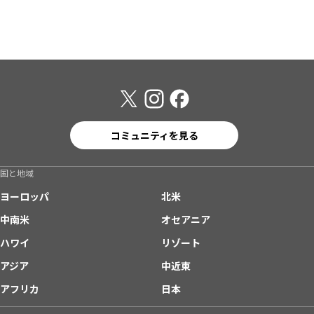
コミュニティを見る
国と地域
ヨーロッパ
北米
中南米
オセアニア
ハワイ
リゾート
アジア
中近東
アフリカ
日本