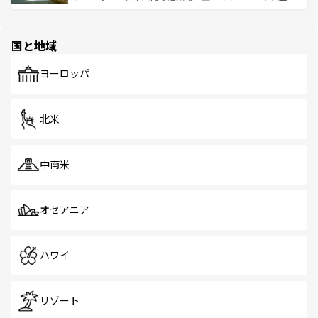
ける。 なお、新着のタイ情報は
コンテンツ一覧
を参照して
そう。 なお、新着の香港情報は
コンテンツ一覧
を参照して
と伝統を感じられるエスニックタウン、多数の緑豊かな公
ほしい。
ほしい。
園や自然保護区など、自然が調和した近代的な景観と文化
の多様性あふれるカラフルな町は、どこを歩いても新しい
国と地域
発見がある。さらに、治安のよさや充実した公共交通機関
も、旅行者にとっては魅力的なポイント。グルメも豊富
で、ホーカーズは地元の風情を楽しめる外せないスポット
ヨーロッパ
だ。訪れる人を飽きさせないシンガポールで、多様な魅力
を体感しよう。 なお、新着のシンガポール情報は
コンテン
ツ一覧
を参照してほしい。
北米
中南米
オセアニア
ハワイ
リゾート