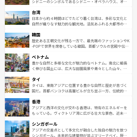
しみながら、その多様性と豊かな歴史を感じることができ
おすすめ。エメラルドグリーンに輝く海をはじめ、豊かな
シドニーのシンボルであるシドニー・オペラハウス、オー
るだろう。車でのロードトリップや列車の旅も、アメリカ
文化や歴史が息づいている。「アロハスピリット」と呼ば
ストラリア東海岸北部に広がる大サンゴ礁地帯グレートバ
ならではの贅沢な旅のスタイルだ。 なお、新着のアメリカ
台湾
れるおもてなしの心で訪れる人々を迎えてくれるハワイの
リアリーフや大陸中央部にそびえるウルル（エアーズロッ
情報は
コンテンツ一覧
を参照してほしい。
人々、おいしいローカルフードやハワイアンミュージッ
ク）、タスマニアの美しい原生林やケアンズの熱帯雨林な
日本から約４時間ほどでたどり着く台湾は、多彩な文化と
ク、伝統的なフラダンスなど、すべてがハワイの魅力を彩
ど、見どころがたくさん。また、カフェやワイン、オージ
自然が織りなす魅力的な観光地。活気あふれる大都市の台
っている。訪れるたびに新しい発見と感動が待っているハ
ービーフなどの食文化も豊かで、美味しいものであふれて
北やノスタルジックな町並みが人気な九份（ジォウフェ
ワイを、存分に味わってほしい。 なお、新着のハワイ情報
韓国
いる。アクティビティも充実しており、サーフィンやダイ
ン）、静ひつな山岳地帯である台湾東部など、都市の喧騒
は
コンテンツ一覧
を参照してほしい。
ビング、ハイキングなど、アウトドア好きにはたまらな
と山間の静けさが共存しており、訪れる人に新しい発見と
歴史ある王朝文化が残る一方で、最先端のファッションやK
い。オーストラリアの多彩な魅力を存分に味わいつくそ
驚きをもたらしてくれる。また、奥深い台湾の食文化も魅
-POPで世界を席巻している韓国。首都ソウルの宮殿や伝統
う。 なお、新着のオーストラリア情報は
コンテンツ一覧
を
力で、夜市などの屋台グルメから高級料理、ヘルシーで美
家屋が並ぶエリアでは韓国の歴史と文化に浸ることがで
参照してほしい。
ベトナム
容にもいいと評判のスイーツなど、バラエティ豊かな料理
き、地方に足を延ばせば四季折々の自然美を楽しむことが
が味わえる。 なお、新着の台湾情報は
コンテンツ一覧
を参
できる。そして、キムチや焼肉、絶品のストリートフード
豊かな自然と多様な文化が魅力的なベトナム。南北に細長
照してほしい。
まで、さまざまな韓国料理が待っている。夜には、韓国な
く伸びる国土には、広大な田園風景や青々とした山々、世
らではのナイトライフも堪能できる。あたたかいホスピタ
界遺産に登録された壮大な自然景観が点在し、都市部では
タイ
リティに包まれながら、韓国の多彩な魅力を心ゆくまで味
急速な発展と共に伝統が息づく。ハノイの古い町並みやホ
わってみてほしい。 なお、新着の韓国情報は
コンテンツ一
ーチミン市のフランス統治時代の建物も、独特の雰囲気を
タイは、東南アジアに位置する豊かな自然と歴史が息づく
覧
を参照してほしい。
醸し出している。また、バラエティの豊かさとおいしさで
国だ。首都バンコクは高層ビルが立ち並ぶ一方、伝統的な
世界中の食通を魅了してやまないベトナム料理も魅力のひ
寺院や市場がいたるところに点在し、古きよき文化と現代
香港
とつ。フォーやバインミー、ベトナムコーヒーなどは、ぜ
の活気が交差している。北部ではチェンマイなどの山岳地
ひ現地で味わいたい。どの地域を訪れてもあたたかい人々
帯で自然と触れ合い、南部ではプーケットやクラビの美し
アジアと西洋の文化が交わる香港は、特有のエネルギーを
が旅行者を迎えてくれるので、きっと忘れられない旅にな
いビーチでリゾート気分を楽しむことができる。タイ料理
もっている。ヴィクトリア湾に広がる壮大な景色、近未来
るはずだ。 なお、新着のベトナム情報は
コンテンツ一覧
を
は世界的に有名で、屋台から高級レストランまで味覚を刺
的なアートスポット、そして歴史と現代が融合した町並
参照してほしい。
シンガポール
激する。気候は一年中温暖で、どの季節にも異なる楽しみ
み、どこを訪れても感動するはず。観光スポットが密集し
が待っている。親しみやすいタイの人々、仏教を中心とし
ており、効率よく見どころを回れるのも魅力。息をのむよ
アジアの交差点として多文化が融合した独自の魅力を放つ
た文化、そして多様な観光資源が、訪れる旅人を魅了し続
うな絶景から文化的な体験まで、香港を存分に楽しみ尽く
シンガポール。未来的な建築物が並ぶマリーナベイ、歴史