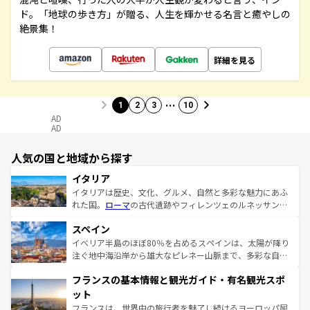
ド。「地球の歩き方」が贈る、人生を輝かせる名言と癒やしの
絶景集！
詳細を見る
…
1
2
3
10
AD
AD
人気の国と地域から探す
イタリア
イタリアは歴史、文化、グルメ、自然と多彩な魅力にあふ
れた国。
ローマ
の古代遺跡やフィレンツェのルネッサンス
美術、ヴェネツィアの運河など、歴史あるスポットはもち
スペイン
ろん、トスカーナの美しい田園風景やアマルフィ海岸の絶
景など、自然景観も見逃せない。観光の合間には、本場の
イベリア半島のほぼ80％を占めるスペインは、太陽が降り
ピザやパスタなど、絶品のイタリア料理を堪能することも
注ぐ地中海沿岸から雄大なピレネー山脈まで、多彩な自然
できる。朝目覚めてから夜眠るまで、すべての瞬間を楽し
と文化が詰まったヨーロッパ屈指の旅行先だ。多様な地域
フランスの基本情報と観光ガイド・有名観光スポ
ませてくれるイタリアで、忘れられない旅をしてみよう！
文化が根付くこの国では、情熱的なフラメンコ、熱気あふ
なお、新着のイタリア情報は
コンテンツ一覧
を参照してほ
れる闘牛、そして美味しいタパスが生活の一部となってい
ット
しい。
る。首都マドリードの洗練された雰囲気や、バルセロナの
フランスは、世界中の旅行者を魅了し続けるヨーロッパ屈