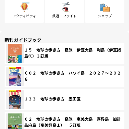
アクティビティ
鉄道・フライト
ショップ
新刊ガイドブック
１５ 地球の歩き方 島旅 伊豆大島 利島（伊豆諸
島①）３訂版
Ｃ０２ 地球の歩き方 ハワイ島 ２０２７～２０２
８
Ｊ３３ 地球の歩き方 墨田区
０２ 地球の歩き方 島旅 奄美大島 喜界島 加計
呂麻島（奄美群島１） ５訂版