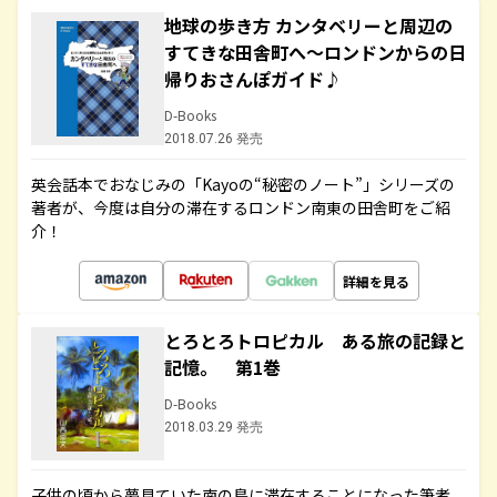
地球の歩き方 カンタベリーと周辺の
すてきな田舎町へ～ロンドンからの日
帰りおさんぽガイド♪
D-Books
2018.07.26 発売
英会話本でおなじみの「Kayoの“秘密のノート”」シリーズの
著者が、今度は自分の滞在するロンドン南東の田舎町をご紹
介！
詳細を見る
とろとろトロピカル ある旅の記録と
記憶。 第1巻
D-Books
2018.03.29 発売
子供の頃から夢見ていた南の島に滞在することになった筆者