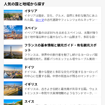
人気の国と地域から探す
イタリア
イタリアは歴史、文化、グルメ、自然と多彩な魅力にあふ
れた国。
ローマ
の古代遺跡やフィレンツェのルネッサンス
美術、ヴェネツィアの運河など、歴史あるスポットはもち
スペイン
ろん、トスカーナの美しい田園風景やアマルフィ海岸の絶
景など、自然景観も見逃せない。観光の合間には、本場の
イベリア半島のほぼ80％を占めるスペインは、太陽が降り
ピザやパスタなど、絶品のイタリア料理を堪能することも
注ぐ地中海沿岸から雄大なピレネー山脈まで、多彩な自然
できる。朝目覚めてから夜眠るまで、すべての瞬間を楽し
と文化が詰まったヨーロッパ屈指の旅行先だ。多様な地域
フランスの基本情報と観光ガイド・有名観光スポ
ませてくれるイタリアで、忘れられない旅をしてみよう！
文化が根付くこの国では、情熱的なフラメンコ、熱気あふ
なお、新着のイタリア情報は
コンテンツ一覧
を参照してほ
れる闘牛、そして美味しいタパスが生活の一部となってい
ット
しい。
る。首都マドリードの洗練された雰囲気や、バルセロナの
フランスは、世界中の旅行者を魅了し続けるヨーロッパ屈
アートに溢れた街角から、地方では古代ローマ遺跡や中世
指の観光地だ。首都パリのエッフェル塔やルーブル美術館
の城塞都市、穏やかなビーチリゾートまで多彩な表情を見
といった象徴的なスポットから、田舎町の古風な美しさま
せる。地方によって風土や気候が異なるスペインはその個
ドイツ
で、幅広い魅力が詰まっている。華麗な宮殿、歴史的な大
性で訪れる人を魅了する。 なお、新着のスペイン情報は
コ
聖堂、美しいビーチ、そして豊かな自然が、訪れる者を心
ドイツは、豊かな歴史と多彩な文化が交差するヨーロッパ
ンテンツ一覧
を参照してほしい。
から魅了する。また、フランスは美食の国としても知ら
の中心に位置する国。中世の街並みが残るロマンチック街
れ、フランス料理はユネスコ無形文化遺産にも登録されて
道から、未来を先取りするようなモダンな都市まで多様な
イギリス
いる。シャンパンの発祥地であるランス、プロヴァンスの
顔を持つこの国は、どこを歩いても飽きることがない。ベ
香り高いラベンダー畑など、多彩な楽しみ方が可能だ。さ
ルリンの文化的活気、バイエルン州のアルプスの絶景、そ
イギリスは、古きよき伝統と最先端が共存する国。ウェス
らに、パリ以外の地域にも魅力が溢れており、どの街角に
してライン川沿いのワイン畑といった風景は必見。ビール
トミンスター寺院や大英博物館のようなランドマーク、歴
も豊かな歴史と文化が息づいている。パリ以外の個性あふ
とソーセージを味わいながら地元の人と過ごす楽しい時間
史ある大学都市、美しい丘陵地帯や牧歌的な風景など、エ
れる地方に足を運ぶとそれぞれで全く異なる文化を体験で
スイス
は、お酒好きな人にはぜひ体験してほしい。 なお、新着の
リアごとに異なる魅力がある。また、優雅なアフタヌーン