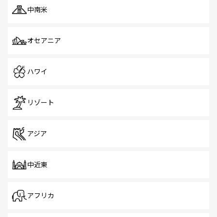
中南米
オセアニア
ハワイ
リゾート
アジア
中近東
アフリカ