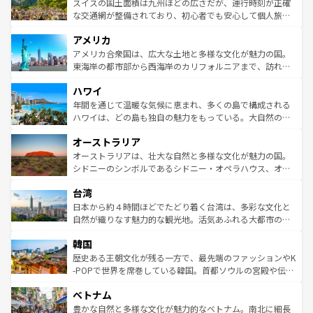
きるだろう。 なお、新着のフランス情報は
コンテンツ一覧
ドイツ情報は
コンテンツ一覧
を参照してほしい。
ティー、ビール好きにはたまらない英国パブ、サッカー観
スイスの国土面積は九州ほどの広さだが、運行時刻が正確
を参照してほしい。
戦など、本場だからこそできる体験も豊富。イギリスを旅
な交通網が整備されており、初心者でも安心して個人旅行
して楽しみつくそう。 なお、新着のイギリス情報は
コンテ
を楽しめる。日本同様に時刻表どおりの旅が可能だ。中世
アメリカ
ンツ一覧
を参照してほしい。
の建物がそのまま残る町や、スイスならではのユニークな
博物館もあり、アルプス観光だけでなく町歩きも満喫する
アメリカ合衆国は、広大な土地と多様な文化が魅力の国。
ことができる。国民の所得が高いため物価も高いが、旅行
東海岸の都市部から西海岸のカリフォルニアまで、訪れる
者向けの交通パス提供のサービスもあり、うまく活用すれ
場所ごとに異なる風景と体験が待っている。ニューヨーク
ハワイ
ば市内交通費無料で観光を楽しむこともできる。 なお、新
のような巨大都市は、観光、ショッピング、エンターテイ
着のスイス情報は
コンテンツ一覧
を参照してほしい。
ンメントが詰まった刺激的なスポットだ。一方、アメリカ
年間を通じて温暖な気候に恵まれ、多くの島で構成される
西部には大自然が広がり、グランドキャニオンやイエロー
ハワイは、どの島も独自の魅力をもっている。大自然の神
ストーン国立公園といった絶景が堪能できる。さらに、南
秘を感じたいなら、火山が生み出した壮大な景観を誇るハ
オーストラリア
部のニューオーリンズでは、音楽と美食が融合した独特の
ワイ島は見逃せない。また、定番の観光地といえばオアフ
文化が魅力。旅行者はアメリカの各地域で異なる魅力を楽
島だが、静かな自然を求めるならマウイ島やカウアイ島が
オーストラリアは、壮大な自然と多様な文化が魅力の国。
しみながら、その多様性と豊かな歴史を感じることができ
おすすめ。エメラルドグリーンに輝く海をはじめ、豊かな
シドニーのシンボルであるシドニー・オペラハウス、オー
るだろう。車でのロードトリップや列車の旅も、アメリカ
文化や歴史が息づいている。「アロハスピリット」と呼ば
ストラリア東海岸北部に広がる大サンゴ礁地帯グレートバ
ならではの贅沢な旅のスタイルだ。 なお、新着のアメリカ
台湾
れるおもてなしの心で訪れる人々を迎えてくれるハワイの
リアリーフや大陸中央部にそびえるウルル（エアーズロッ
情報は
コンテンツ一覧
を参照してほしい。
人々、おいしいローカルフードやハワイアンミュージッ
ク）、タスマニアの美しい原生林やケアンズの熱帯雨林な
日本から約４時間ほどでたどり着く台湾は、多彩な文化と
ク、伝統的なフラダンスなど、すべてがハワイの魅力を彩
ど、見どころがたくさん。また、カフェやワイン、オージ
自然が織りなす魅力的な観光地。活気あふれる大都市の台
っている。訪れるたびに新しい発見と感動が待っているハ
ービーフなどの食文化も豊かで、美味しいものであふれて
北やノスタルジックな町並みが人気な九份（ジォウフェ
ワイを、存分に味わってほしい。 なお、新着のハワイ情報
韓国
いる。アクティビティも充実しており、サーフィンやダイ
ン）、静ひつな山岳地帯である台湾東部など、都市の喧騒
は
コンテンツ一覧
を参照してほしい。
ビング、ハイキングなど、アウトドア好きにはたまらな
と山間の静けさが共存しており、訪れる人に新しい発見と
歴史ある王朝文化が残る一方で、最先端のファッションやK
い。オーストラリアの多彩な魅力を存分に味わいつくそ
驚きをもたらしてくれる。また、奥深い台湾の食文化も魅
-POPで世界を席巻している韓国。首都ソウルの宮殿や伝統
う。 なお、新着のオーストラリア情報は
コンテンツ一覧
を
力で、夜市などの屋台グルメから高級料理、ヘルシーで美
家屋が並ぶエリアでは韓国の歴史と文化に浸ることがで
参照してほしい。
ベトナム
容にもいいと評判のスイーツなど、バラエティ豊かな料理
き、地方に足を延ばせば四季折々の自然美を楽しむことが
が味わえる。 なお、新着の台湾情報は
コンテンツ一覧
を参
できる。そして、キムチや焼肉、絶品のストリートフード
豊かな自然と多様な文化が魅力的なベトナム。南北に細長