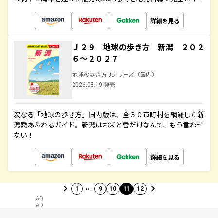
詳細を見る
Ｊ２９ 地球の歩き方 新潟 ２０２
６～２０２７
地球の歩き方 Jシリーズ（国内）
2026.03.19 発売
次なる「地球の歩き方」国内版は、全３０市町村を網羅した新
潟愛あふれるガイド。新潟はお米と雪だけなんて、もう言わせ
ない！
詳細を見る
…
1
9
10
11
12
AD
AD