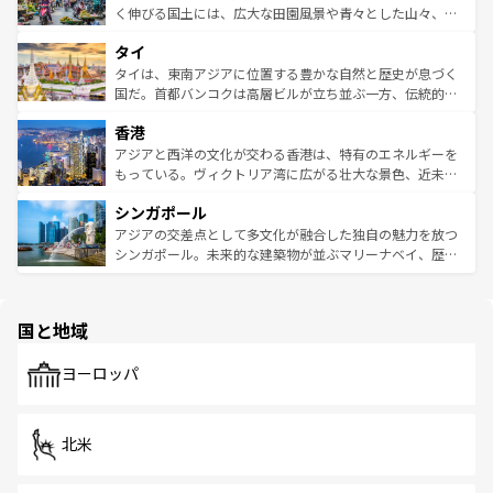
照してほしい。
まで、さまざまな韓国料理が待っている。夜には、韓国な
く伸びる国土には、広大な田園風景や青々とした山々、世
らではのナイトライフも堪能できる。あたたかいホスピタ
界遺産に登録された壮大な自然景観が点在し、都市部では
タイ
リティに包まれながら、韓国の多彩な魅力を心ゆくまで味
急速な発展と共に伝統が息づく。ハノイの古い町並みやホ
わってみてほしい。 なお、新着の韓国情報は
コンテンツ一
ーチミン市のフランス統治時代の建物も、独特の雰囲気を
タイは、東南アジアに位置する豊かな自然と歴史が息づく
覧
を参照してほしい。
醸し出している。また、バラエティの豊かさとおいしさで
国だ。首都バンコクは高層ビルが立ち並ぶ一方、伝統的な
世界中の食通を魅了してやまないベトナム料理も魅力のひ
寺院や市場がいたるところに点在し、古きよき文化と現代
香港
とつ。フォーやバインミー、ベトナムコーヒーなどは、ぜ
の活気が交差している。北部ではチェンマイなどの山岳地
ひ現地で味わいたい。どの地域を訪れてもあたたかい人々
帯で自然と触れ合い、南部ではプーケットやクラビの美し
アジアと西洋の文化が交わる香港は、特有のエネルギーを
が旅行者を迎えてくれるので、きっと忘れられない旅にな
いビーチでリゾート気分を楽しむことができる。タイ料理
もっている。ヴィクトリア湾に広がる壮大な景色、近未来
るはずだ。 なお、新着のベトナム情報は
コンテンツ一覧
を
は世界的に有名で、屋台から高級レストランまで味覚を刺
的なアートスポット、そして歴史と現代が融合した町並
参照してほしい。
シンガポール
激する。気候は一年中温暖で、どの季節にも異なる楽しみ
み、どこを訪れても感動するはず。観光スポットが密集し
が待っている。親しみやすいタイの人々、仏教を中心とし
ており、効率よく見どころを回れるのも魅力。息をのむよ
アジアの交差点として多文化が融合した独自の魅力を放つ
た文化、そして多様な観光資源が、訪れる旅人を魅了し続
うな絶景から文化的な体験まで、香港を存分に楽しみ尽く
シンガポール。未来的な建築物が並ぶマリーナベイ、歴史
ける。 なお、新着のタイ情報は
コンテンツ一覧
を参照して
そう。 なお、新着の香港情報は
コンテンツ一覧
を参照して
と伝統を感じられるエスニックタウン、多数の緑豊かな公
ほしい。
ほしい。
園や自然保護区など、自然が調和した近代的な景観と文化
の多様性あふれるカラフルな町は、どこを歩いても新しい
国と地域
発見がある。さらに、治安のよさや充実した公共交通機関
も、旅行者にとっては魅力的なポイント。グルメも豊富
で、ホーカーズは地元の風情を楽しめる外せないスポット
ヨーロッパ
だ。訪れる人を飽きさせないシンガポールで、多様な魅力
を体感しよう。 なお、新着のシンガポール情報は
コンテン
ツ一覧
を参照してほしい。
北米