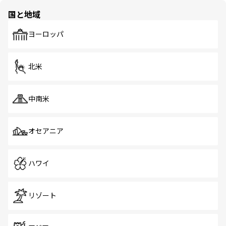
の多様性あふれるカラフルな町は、どこを歩いても新しい
国と地域
発見がある。さらに、治安のよさや充実した公共交通機関
も、旅行者にとっては魅力的なポイント。グルメも豊富
で、ホーカーズは地元の風情を楽しめる外せないスポット
ヨーロッパ
だ。訪れる人を飽きさせないシンガポールで、多様な魅力
を体感しよう。 なお、新着のシンガポール情報は
コンテン
ツ一覧
を参照してほしい。
北米
中南米
オセアニア
ハワイ
リゾート