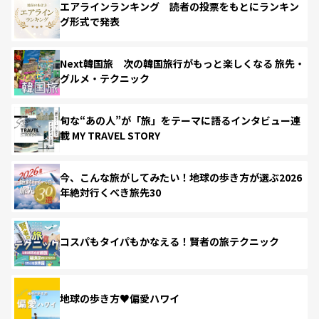
エアラインランキング 読者の投票をもとにランキン
グ形式で発表
Next韓国旅 次の韓国旅行がもっと楽しくなる 旅先・
グルメ・テクニック
旬な“あの人”が「旅」をテーマに語るインタビュー連
載 MY TRAVEL STORY
今、こんな旅がしてみたい！地球の歩き方が選ぶ2026
年絶対行くべき旅先30
コスパもタイパもかなえる！賢者の旅テクニック
地球の歩き方♥偏愛ハワイ