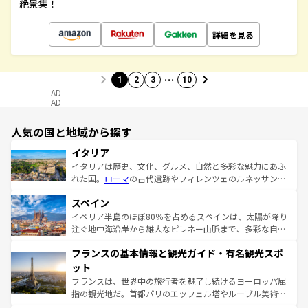
絶景集！
詳細を見る
…
1
2
3
10
AD
AD
人気の国と地域から探す
イタリア
イタリアは歴史、文化、グルメ、自然と多彩な魅力にあふ
れた国。
ローマ
の古代遺跡やフィレンツェのルネッサンス
美術、ヴェネツィアの運河など、歴史あるスポットはもち
スペイン
ろん、トスカーナの美しい田園風景やアマルフィ海岸の絶
景など、自然景観も見逃せない。観光の合間には、本場の
イベリア半島のほぼ80％を占めるスペインは、太陽が降り
ピザやパスタなど、絶品のイタリア料理を堪能することも
注ぐ地中海沿岸から雄大なピレネー山脈まで、多彩な自然
できる。朝目覚めてから夜眠るまで、すべての瞬間を楽し
と文化が詰まったヨーロッパ屈指の旅行先だ。多様な地域
フランスの基本情報と観光ガイド・有名観光スポ
ませてくれるイタリアで、忘れられない旅をしてみよう！
文化が根付くこの国では、情熱的なフラメンコ、熱気あふ
なお、新着のイタリア情報は
コンテンツ一覧
を参照してほ
れる闘牛、そして美味しいタパスが生活の一部となってい
ット
しい。
る。首都マドリードの洗練された雰囲気や、バルセロナの
フランスは、世界中の旅行者を魅了し続けるヨーロッパ屈
アートに溢れた街角から、地方では古代ローマ遺跡や中世
指の観光地だ。首都パリのエッフェル塔やルーブル美術館
の城塞都市、穏やかなビーチリゾートまで多彩な表情を見
といった象徴的なスポットから、田舎町の古風な美しさま