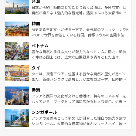
ならではの贅沢な旅のスタイルだ。 なお、新着のアメリカ
台湾
れるおもてなしの心で訪れる人々を迎えてくれるハワイの
リアリーフや大陸中央部にそびえるウルル（エアーズロッ
情報は
コンテンツ一覧
を参照してほしい。
人々、おいしいローカルフードやハワイアンミュージッ
ク）、タスマニアの美しい原生林やケアンズの熱帯雨林な
日本から約４時間ほどでたどり着く台湾は、多彩な文化と
ク、伝統的なフラダンスなど、すべてがハワイの魅力を彩
ど、見どころがたくさん。また、カフェやワイン、オージ
自然が織りなす魅力的な観光地。活気あふれる大都市の台
っている。訪れるたびに新しい発見と感動が待っているハ
ービーフなどの食文化も豊かで、美味しいものであふれて
北やノスタルジックな町並みが人気な九份（ジォウフェ
ワイを、存分に味わってほしい。 なお、新着のハワイ情報
韓国
いる。アクティビティも充実しており、サーフィンやダイ
ン）、静ひつな山岳地帯である台湾東部など、都市の喧騒
は
コンテンツ一覧
を参照してほしい。
ビング、ハイキングなど、アウトドア好きにはたまらな
と山間の静けさが共存しており、訪れる人に新しい発見と
歴史ある王朝文化が残る一方で、最先端のファッションやK
い。オーストラリアの多彩な魅力を存分に味わいつくそ
驚きをもたらしてくれる。また、奥深い台湾の食文化も魅
-POPで世界を席巻している韓国。首都ソウルの宮殿や伝統
う。 なお、新着のオーストラリア情報は
コンテンツ一覧
を
力で、夜市などの屋台グルメから高級料理、ヘルシーで美
家屋が並ぶエリアでは韓国の歴史と文化に浸ることがで
参照してほしい。
ベトナム
容にもいいと評判のスイーツなど、バラエティ豊かな料理
き、地方に足を延ばせば四季折々の自然美を楽しむことが
が味わえる。 なお、新着の台湾情報は
コンテンツ一覧
を参
できる。そして、キムチや焼肉、絶品のストリートフード
豊かな自然と多様な文化が魅力的なベトナム。南北に細長
照してほしい。
まで、さまざまな韓国料理が待っている。夜には、韓国な
く伸びる国土には、広大な田園風景や青々とした山々、世
らではのナイトライフも堪能できる。あたたかいホスピタ
界遺産に登録された壮大な自然景観が点在し、都市部では
タイ
リティに包まれながら、韓国の多彩な魅力を心ゆくまで味
急速な発展と共に伝統が息づく。ハノイの古い町並みやホ
わってみてほしい。 なお、新着の韓国情報は
コンテンツ一
ーチミン市のフランス統治時代の建物も、独特の雰囲気を
タイは、東南アジアに位置する豊かな自然と歴史が息づく
覧
を参照してほしい。
醸し出している。また、バラエティの豊かさとおいしさで
国だ。首都バンコクは高層ビルが立ち並ぶ一方、伝統的な
世界中の食通を魅了してやまないベトナム料理も魅力のひ
寺院や市場がいたるところに点在し、古きよき文化と現代
香港
とつ。フォーやバインミー、ベトナムコーヒーなどは、ぜ
の活気が交差している。北部ではチェンマイなどの山岳地
ひ現地で味わいたい。どの地域を訪れてもあたたかい人々
帯で自然と触れ合い、南部ではプーケットやクラビの美し
アジアと西洋の文化が交わる香港は、特有のエネルギーを
が旅行者を迎えてくれるので、きっと忘れられない旅にな
いビーチでリゾート気分を楽しむことができる。タイ料理
もっている。ヴィクトリア湾に広がる壮大な景色、近未来
るはずだ。 なお、新着のベトナム情報は
コンテンツ一覧
を
は世界的に有名で、屋台から高級レストランまで味覚を刺
的なアートスポット、そして歴史と現代が融合した町並
参照してほしい。
シンガポール
激する。気候は一年中温暖で、どの季節にも異なる楽しみ
み、どこを訪れても感動するはず。観光スポットが密集し
が待っている。親しみやすいタイの人々、仏教を中心とし
ており、効率よく見どころを回れるのも魅力。息をのむよ
アジアの交差点として多文化が融合した独自の魅力を放つ
た文化、そして多様な観光資源が、訪れる旅人を魅了し続
うな絶景から文化的な体験まで、香港を存分に楽しみ尽く
シンガポール。未来的な建築物が並ぶマリーナベイ、歴史
ける。 なお、新着のタイ情報は
コンテンツ一覧
を参照して
そう。 なお、新着の香港情報は
コンテンツ一覧
を参照して
と伝統を感じられるエスニックタウン、多数の緑豊かな公
ほしい。
ほしい。
園や自然保護区など、自然が調和した近代的な景観と文化