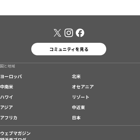
コミュニティを見る
国と地域
ヨーロッパ
北米
中南米
オセアニア
ハワイ
リゾート
アジア
中近東
アフリカ
日本
ウェブマガジン
特派員ブログ