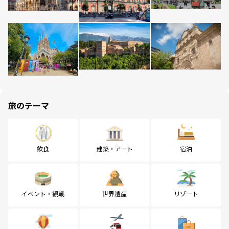
旅のテーマ
飲食
建築・アート
宿泊
イベント・観戦
世界遺産
リゾート