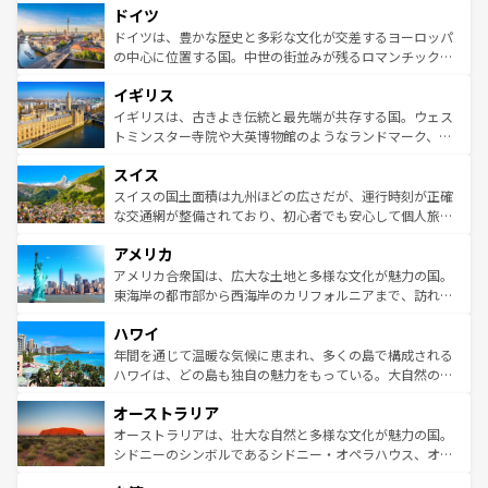
せる。地方によって風土や気候が異なるスペインはその個
ドイツ
で、幅広い魅力が詰まっている。華麗な宮殿、歴史的な大
性で訪れる人を魅了する。 なお、新着のスペイン情報は
コ
聖堂、美しいビーチ、そして豊かな自然が、訪れる者を心
ドイツは、豊かな歴史と多彩な文化が交差するヨーロッパ
ンテンツ一覧
を参照してほしい。
から魅了する。また、フランスは美食の国としても知ら
の中心に位置する国。中世の街並みが残るロマンチック街
れ、フランス料理はユネスコ無形文化遺産にも登録されて
道から、未来を先取りするようなモダンな都市まで多様な
イギリス
いる。シャンパンの発祥地であるランス、プロヴァンスの
顔を持つこの国は、どこを歩いても飽きることがない。ベ
香り高いラベンダー畑など、多彩な楽しみ方が可能だ。さ
ルリンの文化的活気、バイエルン州のアルプスの絶景、そ
イギリスは、古きよき伝統と最先端が共存する国。ウェス
らに、パリ以外の地域にも魅力が溢れており、どの街角に
してライン川沿いのワイン畑といった風景は必見。ビール
トミンスター寺院や大英博物館のようなランドマーク、歴
も豊かな歴史と文化が息づいている。パリ以外の個性あふ
とソーセージを味わいながら地元の人と過ごす楽しい時間
史ある大学都市、美しい丘陵地帯や牧歌的な風景など、エ
れる地方に足を運ぶとそれぞれで全く異なる文化を体験で
スイス
は、お酒好きな人にはぜひ体験してほしい。 なお、新着の
リアごとに異なる魅力がある。また、優雅なアフタヌーン
きるだろう。 なお、新着のフランス情報は
コンテンツ一覧
ドイツ情報は
コンテンツ一覧
を参照してほしい。
ティー、ビール好きにはたまらない英国パブ、サッカー観
スイスの国土面積は九州ほどの広さだが、運行時刻が正確
を参照してほしい。
戦など、本場だからこそできる体験も豊富。イギリスを旅
な交通網が整備されており、初心者でも安心して個人旅行
して楽しみつくそう。 なお、新着のイギリス情報は
コンテ
を楽しめる。日本同様に時刻表どおりの旅が可能だ。中世
アメリカ
ンツ一覧
を参照してほしい。
の建物がそのまま残る町や、スイスならではのユニークな
博物館もあり、アルプス観光だけでなく町歩きも満喫する
アメリカ合衆国は、広大な土地と多様な文化が魅力の国。
ことができる。国民の所得が高いため物価も高いが、旅行
東海岸の都市部から西海岸のカリフォルニアまで、訪れる
者向けの交通パス提供のサービスもあり、うまく活用すれ
場所ごとに異なる風景と体験が待っている。ニューヨーク
ハワイ
ば市内交通費無料で観光を楽しむこともできる。 なお、新
のような巨大都市は、観光、ショッピング、エンターテイ
着のスイス情報は
コンテンツ一覧
を参照してほしい。
ンメントが詰まった刺激的なスポットだ。一方、アメリカ
年間を通じて温暖な気候に恵まれ、多くの島で構成される
西部には大自然が広がり、グランドキャニオンやイエロー
ハワイは、どの島も独自の魅力をもっている。大自然の神
ストーン国立公園といった絶景が堪能できる。さらに、南
秘を感じたいなら、火山が生み出した壮大な景観を誇るハ
オーストラリア
部のニューオーリンズでは、音楽と美食が融合した独特の
ワイ島は見逃せない。また、定番の観光地といえばオアフ
文化が魅力。旅行者はアメリカの各地域で異なる魅力を楽
島だが、静かな自然を求めるならマウイ島やカウアイ島が
オーストラリアは、壮大な自然と多様な文化が魅力の国。
しみながら、その多様性と豊かな歴史を感じることができ
おすすめ。エメラルドグリーンに輝く海をはじめ、豊かな
シドニーのシンボルであるシドニー・オペラハウス、オー
るだろう。車でのロードトリップや列車の旅も、アメリカ
文化や歴史が息づいている。「アロハスピリット」と呼ば
ストラリア東海岸北部に広がる大サンゴ礁地帯グレートバ