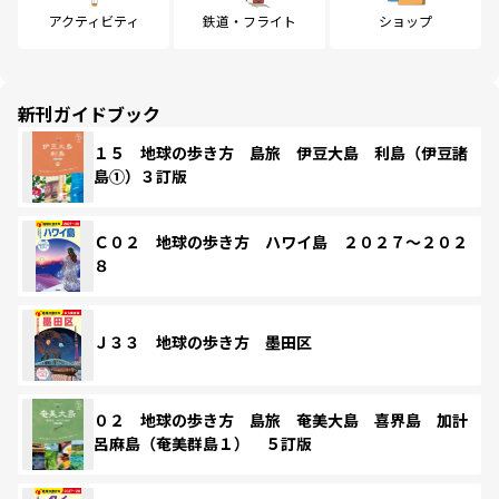
アクティビティ
鉄道・フライト
ショップ
新刊ガイドブック
１５ 地球の歩き方 島旅 伊豆大島 利島（伊豆諸
島①）３訂版
Ｃ０２ 地球の歩き方 ハワイ島 ２０２７～２０２
８
Ｊ３３ 地球の歩き方 墨田区
０２ 地球の歩き方 島旅 奄美大島 喜界島 加計
呂麻島（奄美群島１） ５訂版