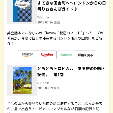
すてきな田舎町へ～ロンドンからの日
帰りおさんぽガイド♪
D-Books
2018.07.26 発売
英会話本でおなじみの「Kayoの“秘密のノート”」シリーズの
著者が、今度は自分の滞在するロンドン南東の田舎町をご紹
介！
詳細を見る
とろとろトロピカル ある旅の記録と
記憶。 第1巻
D-Books
2018.03.29 発売
子供の頃から夢見ていた南の島に滞在することになった筆者
が、島で出合うトロピカルでマジカルな45日間の記録と記