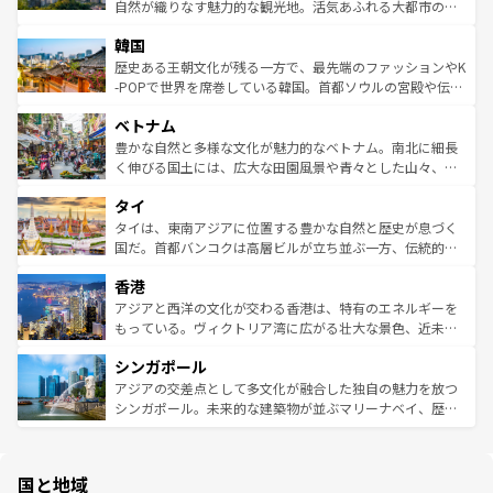
ク、伝統的なフラダンスなど、すべてがハワイの魅力を彩
ど、見どころがたくさん。また、カフェやワイン、オージ
自然が織りなす魅力的な観光地。活気あふれる大都市の台
っている。訪れるたびに新しい発見と感動が待っているハ
ービーフなどの食文化も豊かで、美味しいものであふれて
北やノスタルジックな町並みが人気な九份（ジォウフェ
ワイを、存分に味わってほしい。 なお、新着のハワイ情報
韓国
いる。アクティビティも充実しており、サーフィンやダイ
ン）、静ひつな山岳地帯である台湾東部など、都市の喧騒
は
コンテンツ一覧
を参照してほしい。
ビング、ハイキングなど、アウトドア好きにはたまらな
と山間の静けさが共存しており、訪れる人に新しい発見と
歴史ある王朝文化が残る一方で、最先端のファッションやK
い。オーストラリアの多彩な魅力を存分に味わいつくそ
驚きをもたらしてくれる。また、奥深い台湾の食文化も魅
-POPで世界を席巻している韓国。首都ソウルの宮殿や伝統
う。 なお、新着のオーストラリア情報は
コンテンツ一覧
を
力で、夜市などの屋台グルメから高級料理、ヘルシーで美
家屋が並ぶエリアでは韓国の歴史と文化に浸ることがで
参照してほしい。
ベトナム
容にもいいと評判のスイーツなど、バラエティ豊かな料理
き、地方に足を延ばせば四季折々の自然美を楽しむことが
が味わえる。 なお、新着の台湾情報は
コンテンツ一覧
を参
できる。そして、キムチや焼肉、絶品のストリートフード
豊かな自然と多様な文化が魅力的なベトナム。南北に細長
照してほしい。
まで、さまざまな韓国料理が待っている。夜には、韓国な
く伸びる国土には、広大な田園風景や青々とした山々、世
らではのナイトライフも堪能できる。あたたかいホスピタ
界遺産に登録された壮大な自然景観が点在し、都市部では
タイ
リティに包まれながら、韓国の多彩な魅力を心ゆくまで味
急速な発展と共に伝統が息づく。ハノイの古い町並みやホ
わってみてほしい。 なお、新着の韓国情報は
コンテンツ一
ーチミン市のフランス統治時代の建物も、独特の雰囲気を
タイは、東南アジアに位置する豊かな自然と歴史が息づく
覧
を参照してほしい。
醸し出している。また、バラエティの豊かさとおいしさで
国だ。首都バンコクは高層ビルが立ち並ぶ一方、伝統的な
世界中の食通を魅了してやまないベトナム料理も魅力のひ
寺院や市場がいたるところに点在し、古きよき文化と現代
香港
とつ。フォーやバインミー、ベトナムコーヒーなどは、ぜ
の活気が交差している。北部ではチェンマイなどの山岳地
ひ現地で味わいたい。どの地域を訪れてもあたたかい人々
帯で自然と触れ合い、南部ではプーケットやクラビの美し
アジアと西洋の文化が交わる香港は、特有のエネルギーを
が旅行者を迎えてくれるので、きっと忘れられない旅にな
いビーチでリゾート気分を楽しむことができる。タイ料理
もっている。ヴィクトリア湾に広がる壮大な景色、近未来
るはずだ。 なお、新着のベトナム情報は
コンテンツ一覧
を
は世界的に有名で、屋台から高級レストランまで味覚を刺
的なアートスポット、そして歴史と現代が融合した町並
参照してほしい。
シンガポール
激する。気候は一年中温暖で、どの季節にも異なる楽しみ
み、どこを訪れても感動するはず。観光スポットが密集し
が待っている。親しみやすいタイの人々、仏教を中心とし
ており、効率よく見どころを回れるのも魅力。息をのむよ
アジアの交差点として多文化が融合した独自の魅力を放つ
た文化、そして多様な観光資源が、訪れる旅人を魅了し続
うな絶景から文化的な体験まで、香港を存分に楽しみ尽く
シンガポール。未来的な建築物が並ぶマリーナベイ、歴史
ける。 なお、新着のタイ情報は
コンテンツ一覧
を参照して
そう。 なお、新着の香港情報は
コンテンツ一覧
を参照して
と伝統を感じられるエスニックタウン、多数の緑豊かな公
ほしい。
ほしい。
園や自然保護区など、自然が調和した近代的な景観と文化
の多様性あふれるカラフルな町は、どこを歩いても新しい
国と地域
発見がある。さらに、治安のよさや充実した公共交通機関