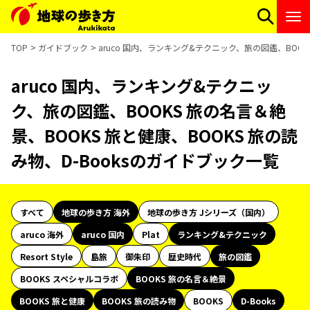
TOP
ガイドブック
aruco 国内、ランキング&テクニック、旅の図鑑、BOOK
aruco 国内、ランキング&テクニッ
ク、旅の図鑑、BOOKS 旅の名言＆絶
景、BOOKS 旅と健康、BOOKS 旅の読
み物、D-Booksのガイドブック一覧
すべて
地球の歩き方 海外
地球の歩き方 Jシリーズ（国内）
aruco 海外
aruco 国内
Plat
ランキング&テクニック
Resort Style
島旅
御朱印
歴史時代
旅の図鑑
BOOKS スペシャルコラボ
BOOKS 旅の名言＆絶景
BOOKS 旅と健康
BOOKS 旅の読み物
BOOKS
D-Books