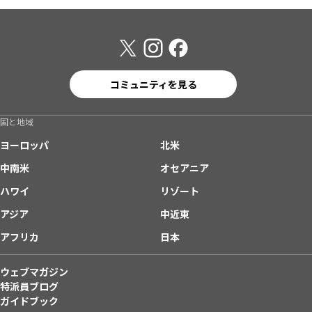
コミュニティを見る
国と地域
ヨーロッパ
北米
中南米
オセアニア
ハワイ
リゾート
アジア
中近東
アフリカ
日本
ウェブマガジン
特派員ブログ
ガイドブック