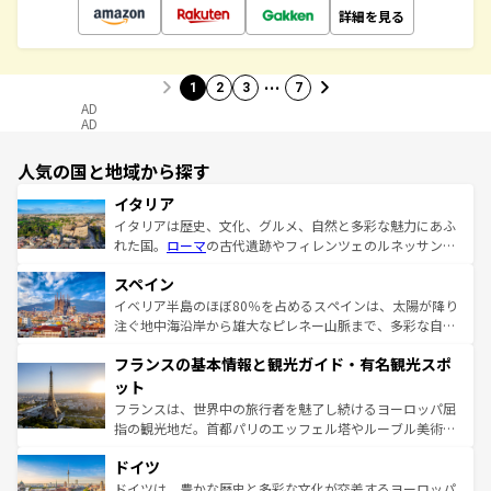
詳細を見る
…
1
2
3
7
AD
AD
人気の国と地域から探す
イタリア
イタリアは歴史、文化、グルメ、自然と多彩な魅力にあふ
れた国。
ローマ
の古代遺跡やフィレンツェのルネッサンス
美術、ヴェネツィアの運河など、歴史あるスポットはもち
スペイン
ろん、トスカーナの美しい田園風景やアマルフィ海岸の絶
景など、自然景観も見逃せない。観光の合間には、本場の
イベリア半島のほぼ80％を占めるスペインは、太陽が降り
ピザやパスタなど、絶品のイタリア料理を堪能することも
注ぐ地中海沿岸から雄大なピレネー山脈まで、多彩な自然
できる。朝目覚めてから夜眠るまで、すべての瞬間を楽し
と文化が詰まったヨーロッパ屈指の旅行先だ。多様な地域
フランスの基本情報と観光ガイド・有名観光スポ
ませてくれるイタリアで、忘れられない旅をしてみよう！
文化が根付くこの国では、情熱的なフラメンコ、熱気あふ
なお、新着のイタリア情報は
コンテンツ一覧
を参照してほ
れる闘牛、そして美味しいタパスが生活の一部となってい
ット
しい。
る。首都マドリードの洗練された雰囲気や、バルセロナの
フランスは、世界中の旅行者を魅了し続けるヨーロッパ屈
アートに溢れた街角から、地方では古代ローマ遺跡や中世
指の観光地だ。首都パリのエッフェル塔やルーブル美術館
の城塞都市、穏やかなビーチリゾートまで多彩な表情を見
といった象徴的なスポットから、田舎町の古風な美しさま
せる。地方によって風土や気候が異なるスペインはその個
ドイツ
で、幅広い魅力が詰まっている。華麗な宮殿、歴史的な大
性で訪れる人を魅了する。 なお、新着のスペイン情報は
コ
聖堂、美しいビーチ、そして豊かな自然が、訪れる者を心
ドイツは、豊かな歴史と多彩な文化が交差するヨーロッパ