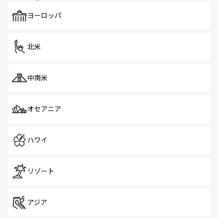
も、旅行者にとっては魅力的なポイント。グルメも豊富
で、ホーカーズは地元の風情を楽しめる外せないスポット
ヨーロッパ
だ。訪れる人を飽きさせないシンガポールで、多様な魅力
を体感しよう。 なお、新着のシンガポール情報は
コンテン
ツ一覧
を参照してほしい。
北米
中南米
オセアニア
ハワイ
リゾート
アジア