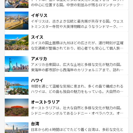
ンテンツ一覧
を参照してほしい。
から魅了する。また、フランスは美食の国としても知ら
の中心に位置する国。中世の街並みが残るロマンチック街
れ、フランス料理はユネスコ無形文化遺産にも登録されて
道から、未来を先取りするようなモダンな都市まで多様な
イギリス
いる。シャンパンの発祥地であるランス、プロヴァンスの
顔を持つこの国は、どこを歩いても飽きることがない。ベ
香り高いラベンダー畑など、多彩な楽しみ方が可能だ。さ
ルリンの文化的活気、バイエルン州のアルプスの絶景、そ
イギリスは、古きよき伝統と最先端が共存する国。ウェス
らに、パリ以外の地域にも魅力が溢れており、どの街角に
してライン川沿いのワイン畑といった風景は必見。ビール
トミンスター寺院や大英博物館のようなランドマーク、歴
も豊かな歴史と文化が息づいている。パリ以外の個性あふ
とソーセージを味わいながら地元の人と過ごす楽しい時間
史ある大学都市、美しい丘陵地帯や牧歌的な風景など、エ
れる地方に足を運ぶとそれぞれで全く異なる文化を体験で
スイス
は、お酒好きな人にはぜひ体験してほしい。 なお、新着の
リアごとに異なる魅力がある。また、優雅なアフタヌーン
きるだろう。 なお、新着のフランス情報は
コンテンツ一覧
ドイツ情報は
コンテンツ一覧
を参照してほしい。
ティー、ビール好きにはたまらない英国パブ、サッカー観
スイスの国土面積は九州ほどの広さだが、運行時刻が正確
を参照してほしい。
戦など、本場だからこそできる体験も豊富。イギリスを旅
な交通網が整備されており、初心者でも安心して個人旅行
して楽しみつくそう。 なお、新着のイギリス情報は
コンテ
を楽しめる。日本同様に時刻表どおりの旅が可能だ。中世
アメリカ
ンツ一覧
を参照してほしい。
の建物がそのまま残る町や、スイスならではのユニークな
博物館もあり、アルプス観光だけでなく町歩きも満喫する
アメリカ合衆国は、広大な土地と多様な文化が魅力の国。
ことができる。国民の所得が高いため物価も高いが、旅行
東海岸の都市部から西海岸のカリフォルニアまで、訪れる
者向けの交通パス提供のサービスもあり、うまく活用すれ
場所ごとに異なる風景と体験が待っている。ニューヨーク
ハワイ
ば市内交通費無料で観光を楽しむこともできる。 なお、新
のような巨大都市は、観光、ショッピング、エンターテイ
着のスイス情報は
コンテンツ一覧
を参照してほしい。
ンメントが詰まった刺激的なスポットだ。一方、アメリカ
年間を通じて温暖な気候に恵まれ、多くの島で構成される
西部には大自然が広がり、グランドキャニオンやイエロー
ハワイは、どの島も独自の魅力をもっている。大自然の神
ストーン国立公園といった絶景が堪能できる。さらに、南
秘を感じたいなら、火山が生み出した壮大な景観を誇るハ
オーストラリア
部のニューオーリンズでは、音楽と美食が融合した独特の
ワイ島は見逃せない。また、定番の観光地といえばオアフ
文化が魅力。旅行者はアメリカの各地域で異なる魅力を楽
島だが、静かな自然を求めるならマウイ島やカウアイ島が
オーストラリアは、壮大な自然と多様な文化が魅力の国。
しみながら、その多様性と豊かな歴史を感じることができ
おすすめ。エメラルドグリーンに輝く海をはじめ、豊かな
シドニーのシンボルであるシドニー・オペラハウス、オー
るだろう。車でのロードトリップや列車の旅も、アメリカ
文化や歴史が息づいている。「アロハスピリット」と呼ば
ストラリア東海岸北部に広がる大サンゴ礁地帯グレートバ
ならではの贅沢な旅のスタイルだ。 なお、新着のアメリカ
台湾
れるおもてなしの心で訪れる人々を迎えてくれるハワイの
リアリーフや大陸中央部にそびえるウルル（エアーズロッ
情報は
コンテンツ一覧
を参照してほしい。
人々、おいしいローカルフードやハワイアンミュージッ
ク）、タスマニアの美しい原生林やケアンズの熱帯雨林な
日本から約４時間ほどでたどり着く台湾は、多彩な文化と