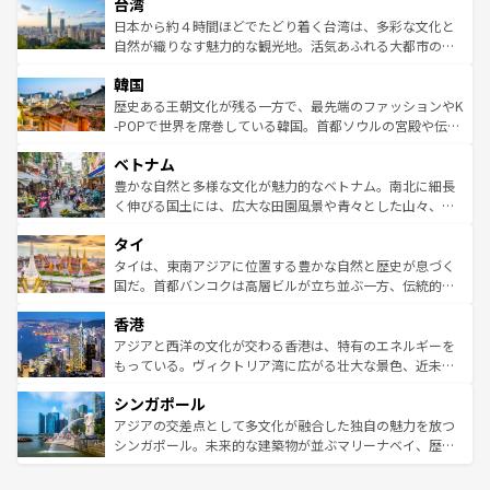
ならではの贅沢な旅のスタイルだ。 なお、新着のアメリカ
台湾
れるおもてなしの心で訪れる人々を迎えてくれるハワイの
リアリーフや大陸中央部にそびえるウルル（エアーズロッ
情報は
コンテンツ一覧
を参照してほしい。
人々、おいしいローカルフードやハワイアンミュージッ
ク）、タスマニアの美しい原生林やケアンズの熱帯雨林な
日本から約４時間ほどでたどり着く台湾は、多彩な文化と
ク、伝統的なフラダンスなど、すべてがハワイの魅力を彩
ど、見どころがたくさん。また、カフェやワイン、オージ
自然が織りなす魅力的な観光地。活気あふれる大都市の台
っている。訪れるたびに新しい発見と感動が待っているハ
ービーフなどの食文化も豊かで、美味しいものであふれて
北やノスタルジックな町並みが人気な九份（ジォウフェ
ワイを、存分に味わってほしい。 なお、新着のハワイ情報
韓国
いる。アクティビティも充実しており、サーフィンやダイ
ン）、静ひつな山岳地帯である台湾東部など、都市の喧騒
は
コンテンツ一覧
を参照してほしい。
ビング、ハイキングなど、アウトドア好きにはたまらな
と山間の静けさが共存しており、訪れる人に新しい発見と
歴史ある王朝文化が残る一方で、最先端のファッションやK
い。オーストラリアの多彩な魅力を存分に味わいつくそ
驚きをもたらしてくれる。また、奥深い台湾の食文化も魅
-POPで世界を席巻している韓国。首都ソウルの宮殿や伝統
う。 なお、新着のオーストラリア情報は
コンテンツ一覧
を
力で、夜市などの屋台グルメから高級料理、ヘルシーで美
家屋が並ぶエリアでは韓国の歴史と文化に浸ることがで
参照してほしい。
ベトナム
容にもいいと評判のスイーツなど、バラエティ豊かな料理
き、地方に足を延ばせば四季折々の自然美を楽しむことが
が味わえる。 なお、新着の台湾情報は
コンテンツ一覧
を参
できる。そして、キムチや焼肉、絶品のストリートフード
豊かな自然と多様な文化が魅力的なベトナム。南北に細長
照してほしい。
まで、さまざまな韓国料理が待っている。夜には、韓国な
く伸びる国土には、広大な田園風景や青々とした山々、世
らではのナイトライフも堪能できる。あたたかいホスピタ
界遺産に登録された壮大な自然景観が点在し、都市部では
タイ
リティに包まれながら、韓国の多彩な魅力を心ゆくまで味
急速な発展と共に伝統が息づく。ハノイの古い町並みやホ
わってみてほしい。 なお、新着の韓国情報は
コンテンツ一
ーチミン市のフランス統治時代の建物も、独特の雰囲気を
タイは、東南アジアに位置する豊かな自然と歴史が息づく
覧
を参照してほしい。
醸し出している。また、バラエティの豊かさとおいしさで
国だ。首都バンコクは高層ビルが立ち並ぶ一方、伝統的な
世界中の食通を魅了してやまないベトナム料理も魅力のひ
寺院や市場がいたるところに点在し、古きよき文化と現代
香港
とつ。フォーやバインミー、ベトナムコーヒーなどは、ぜ
の活気が交差している。北部ではチェンマイなどの山岳地
ひ現地で味わいたい。どの地域を訪れてもあたたかい人々
帯で自然と触れ合い、南部ではプーケットやクラビの美し
アジアと西洋の文化が交わる香港は、特有のエネルギーを
が旅行者を迎えてくれるので、きっと忘れられない旅にな
いビーチでリゾート気分を楽しむことができる。タイ料理
もっている。ヴィクトリア湾に広がる壮大な景色、近未来
るはずだ。 なお、新着のベトナム情報は
コンテンツ一覧
を
は世界的に有名で、屋台から高級レストランまで味覚を刺
的なアートスポット、そして歴史と現代が融合した町並
参照してほしい。
シンガポール
激する。気候は一年中温暖で、どの季節にも異なる楽しみ
み、どこを訪れても感動するはず。観光スポットが密集し
が待っている。親しみやすいタイの人々、仏教を中心とし
ており、効率よく見どころを回れるのも魅力。息をのむよ
アジアの交差点として多文化が融合した独自の魅力を放つ
た文化、そして多様な観光資源が、訪れる旅人を魅了し続
うな絶景から文化的な体験まで、香港を存分に楽しみ尽く
シンガポール。未来的な建築物が並ぶマリーナベイ、歴史
ける。 なお、新着のタイ情報は
コンテンツ一覧
を参照して
そう。 なお、新着の香港情報は
コンテンツ一覧
を参照して
と伝統を感じられるエスニックタウン、多数の緑豊かな公
ほしい。
ほしい。
園や自然保護区など、自然が調和した近代的な景観と文化