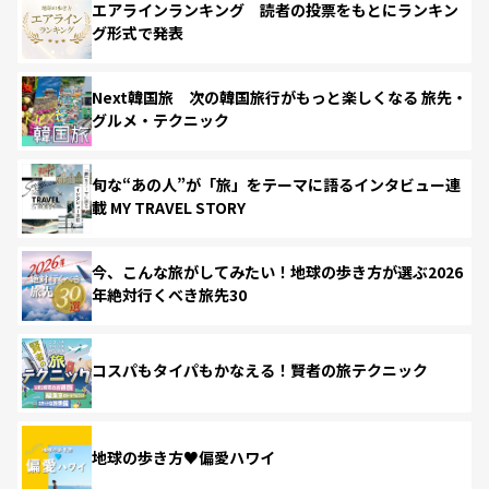
エアラインランキング 読者の投票をもとにランキン
グ形式で発表
Next韓国旅 次の韓国旅行がもっと楽しくなる 旅先・
グルメ・テクニック
旬な“あの人”が「旅」をテーマに語るインタビュー連
載 MY TRAVEL STORY
今、こんな旅がしてみたい！地球の歩き方が選ぶ2026
年絶対行くべき旅先30
コスパもタイパもかなえる！賢者の旅テクニック
地球の歩き方♥偏愛ハワイ