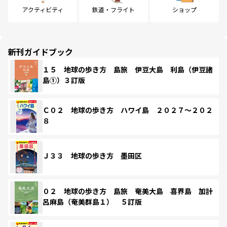
アクティビティ
鉄道・フライト
ショップ
新刊ガイドブック
１５ 地球の歩き方 島旅 伊豆大島 利島（伊豆諸
島①）３訂版
Ｃ０２ 地球の歩き方 ハワイ島 ２０２７～２０２
８
Ｊ３３ 地球の歩き方 墨田区
０２ 地球の歩き方 島旅 奄美大島 喜界島 加計
呂麻島（奄美群島１） ５訂版