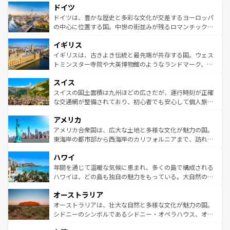
せる。地方によって風土や気候が異なるスペインはその個
ドイツ
で、幅広い魅力が詰まっている。華麗な宮殿、歴史的な大
性で訪れる人を魅了する。 なお、新着のスペイン情報は
コ
聖堂、美しいビーチ、そして豊かな自然が、訪れる者を心
ドイツは、豊かな歴史と多彩な文化が交差するヨーロッパ
ンテンツ一覧
を参照してほしい。
から魅了する。また、フランスは美食の国としても知ら
の中心に位置する国。中世の街並みが残るロマンチック街
れ、フランス料理はユネスコ無形文化遺産にも登録されて
道から、未来を先取りするようなモダンな都市まで多様な
イギリス
いる。シャンパンの発祥地であるランス、プロヴァンスの
顔を持つこの国は、どこを歩いても飽きることがない。ベ
香り高いラベンダー畑など、多彩な楽しみ方が可能だ。さ
ルリンの文化的活気、バイエルン州のアルプスの絶景、そ
イギリスは、古きよき伝統と最先端が共存する国。ウェス
らに、パリ以外の地域にも魅力が溢れており、どの街角に
してライン川沿いのワイン畑といった風景は必見。ビール
トミンスター寺院や大英博物館のようなランドマーク、歴
も豊かな歴史と文化が息づいている。パリ以外の個性あふ
とソーセージを味わいながら地元の人と過ごす楽しい時間
史ある大学都市、美しい丘陵地帯や牧歌的な風景など、エ
れる地方に足を運ぶとそれぞれで全く異なる文化を体験で
スイス
は、お酒好きな人にはぜひ体験してほしい。 なお、新着の
リアごとに異なる魅力がある。また、優雅なアフタヌーン
きるだろう。 なお、新着のフランス情報は
コンテンツ一覧
ドイツ情報は
コンテンツ一覧
を参照してほしい。
ティー、ビール好きにはたまらない英国パブ、サッカー観
スイスの国土面積は九州ほどの広さだが、運行時刻が正確
を参照してほしい。
戦など、本場だからこそできる体験も豊富。イギリスを旅
な交通網が整備されており、初心者でも安心して個人旅行
して楽しみつくそう。 なお、新着のイギリス情報は
コンテ
を楽しめる。日本同様に時刻表どおりの旅が可能だ。中世
アメリカ
ンツ一覧
を参照してほしい。
の建物がそのまま残る町や、スイスならではのユニークな
博物館もあり、アルプス観光だけでなく町歩きも満喫する
アメリカ合衆国は、広大な土地と多様な文化が魅力の国。
ことができる。国民の所得が高いため物価も高いが、旅行
東海岸の都市部から西海岸のカリフォルニアまで、訪れる
者向けの交通パス提供のサービスもあり、うまく活用すれ
場所ごとに異なる風景と体験が待っている。ニューヨーク
ハワイ
ば市内交通費無料で観光を楽しむこともできる。 なお、新
のような巨大都市は、観光、ショッピング、エンターテイ
着のスイス情報は
コンテンツ一覧
を参照してほしい。
ンメントが詰まった刺激的なスポットだ。一方、アメリカ
年間を通じて温暖な気候に恵まれ、多くの島で構成される
西部には大自然が広がり、グランドキャニオンやイエロー
ハワイは、どの島も独自の魅力をもっている。大自然の神
ストーン国立公園といった絶景が堪能できる。さらに、南
秘を感じたいなら、火山が生み出した壮大な景観を誇るハ
オーストラリア
部のニューオーリンズでは、音楽と美食が融合した独特の
ワイ島は見逃せない。また、定番の観光地といえばオアフ
文化が魅力。旅行者はアメリカの各地域で異なる魅力を楽
島だが、静かな自然を求めるならマウイ島やカウアイ島が
オーストラリアは、壮大な自然と多様な文化が魅力の国。
しみながら、その多様性と豊かな歴史を感じることができ
おすすめ。エメラルドグリーンに輝く海をはじめ、豊かな
シドニーのシンボルであるシドニー・オペラハウス、オー
るだろう。車でのロードトリップや列車の旅も、アメリカ
文化や歴史が息づいている。「アロハスピリット」と呼ば
ストラリア東海岸北部に広がる大サンゴ礁地帯グレートバ