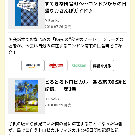
すてきな田舎町へ～ロンドンからの日
帰りおさんぽガイド♪
D-Books
2018.07.26 発売
英会話本でおなじみの「Kayoの“秘密のノート”」シリーズの
著者が、今度は自分の滞在するロンドン南東の田舎町をご紹
介！
詳細を見る
とろとろトロピカル ある旅の記録と
記憶。 第1巻
D-Books
2018.03.29 発売
子供の頃から夢見ていた南の島に滞在することになった筆者
が、島で出合うトロピカルでマジカルな45日間の記録と記