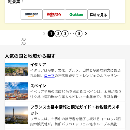
絶景集！
詳細を見る
…
1
2
3
8
AD
AD
人気の国と地域から探す
イタリア
イタリアは歴史、文化、グルメ、自然と多彩な魅力にあふ
れた国。
ローマ
の古代遺跡やフィレンツェのルネッサンス
美術、ヴェネツィアの運河など、歴史あるスポットはもち
スペイン
ろん、トスカーナの美しい田園風景やアマルフィ海岸の絶
景など、自然景観も見逃せない。観光の合間には、本場の
イベリア半島のほぼ80％を占めるスペインは、太陽が降り
ピザやパスタなど、絶品のイタリア料理を堪能することも
注ぐ地中海沿岸から雄大なピレネー山脈まで、多彩な自然
できる。朝目覚めてから夜眠るまで、すべての瞬間を楽し
と文化が詰まったヨーロッパ屈指の旅行先だ。多様な地域
フランスの基本情報と観光ガイド・有名観光スポ
ませてくれるイタリアで、忘れられない旅をしてみよう！
文化が根付くこの国では、情熱的なフラメンコ、熱気あふ
なお、新着のイタリア情報は
コンテンツ一覧
を参照してほ
れる闘牛、そして美味しいタパスが生活の一部となってい
ット
しい。
る。首都マドリードの洗練された雰囲気や、バルセロナの
フランスは、世界中の旅行者を魅了し続けるヨーロッパ屈
アートに溢れた街角から、地方では古代ローマ遺跡や中世
指の観光地だ。首都パリのエッフェル塔やルーブル美術館
の城塞都市、穏やかなビーチリゾートまで多彩な表情を見
といった象徴的なスポットから、田舎町の古風な美しさま