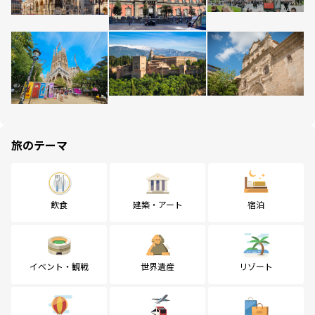
旅のテーマ
飲食
建築・アート
宿泊
イベント・観戦
世界遺産
リゾート