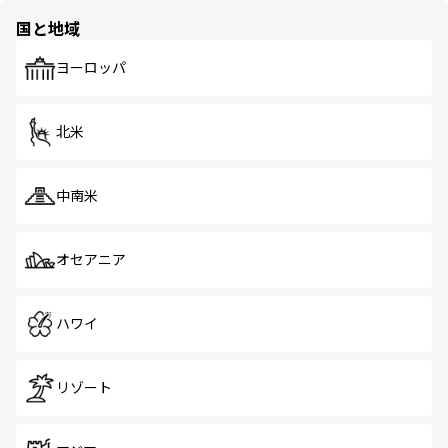
の多様性あふれるカラフルな町は、どこを歩いても新しい
国と地域
発見がある。さらに、治安のよさや充実した公共交通機関
も、旅行者にとっては魅力的なポイント。グルメも豊富
で、ホーカーズは地元の風情を楽しめる外せないスポット
ヨーロッパ
だ。訪れる人を飽きさせないシンガポールで、多様な魅力
を体感しよう。 なお、新着のシンガポール情報は
コンテン
ツ一覧
を参照してほしい。
北米
中南米
オセアニア
ハワイ
リゾート