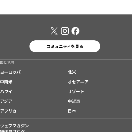
コミュニティを見る
国と地域
ヨーロッパ
北米
中南米
オセアニア
ハワイ
リゾート
アジア
中近東
アフリカ
日本
ウェブマガジン
特派員ブログ