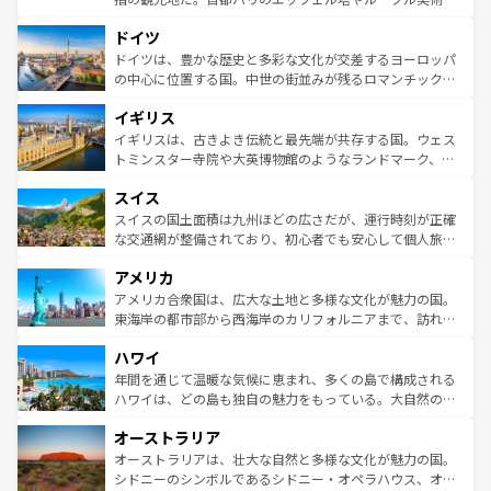
の城塞都市、穏やかなビーチリゾートまで多彩な表情を見
といった象徴的なスポットから、田舎町の古風な美しさま
せる。地方によって風土や気候が異なるスペインはその個
ドイツ
で、幅広い魅力が詰まっている。華麗な宮殿、歴史的な大
性で訪れる人を魅了する。 なお、新着のスペイン情報は
コ
聖堂、美しいビーチ、そして豊かな自然が、訪れる者を心
ドイツは、豊かな歴史と多彩な文化が交差するヨーロッパ
ンテンツ一覧
を参照してほしい。
から魅了する。また、フランスは美食の国としても知ら
の中心に位置する国。中世の街並みが残るロマンチック街
れ、フランス料理はユネスコ無形文化遺産にも登録されて
道から、未来を先取りするようなモダンな都市まで多様な
イギリス
いる。シャンパンの発祥地であるランス、プロヴァンスの
顔を持つこの国は、どこを歩いても飽きることがない。ベ
香り高いラベンダー畑など、多彩な楽しみ方が可能だ。さ
ルリンの文化的活気、バイエルン州のアルプスの絶景、そ
イギリスは、古きよき伝統と最先端が共存する国。ウェス
らに、パリ以外の地域にも魅力が溢れており、どの街角に
してライン川沿いのワイン畑といった風景は必見。ビール
トミンスター寺院や大英博物館のようなランドマーク、歴
も豊かな歴史と文化が息づいている。パリ以外の個性あふ
とソーセージを味わいながら地元の人と過ごす楽しい時間
史ある大学都市、美しい丘陵地帯や牧歌的な風景など、エ
れる地方に足を運ぶとそれぞれで全く異なる文化を体験で
スイス
は、お酒好きな人にはぜひ体験してほしい。 なお、新着の
リアごとに異なる魅力がある。また、優雅なアフタヌーン
きるだろう。 なお、新着のフランス情報は
コンテンツ一覧
ドイツ情報は
コンテンツ一覧
を参照してほしい。
ティー、ビール好きにはたまらない英国パブ、サッカー観
スイスの国土面積は九州ほどの広さだが、運行時刻が正確
を参照してほしい。
戦など、本場だからこそできる体験も豊富。イギリスを旅
な交通網が整備されており、初心者でも安心して個人旅行
して楽しみつくそう。 なお、新着のイギリス情報は
コンテ
を楽しめる。日本同様に時刻表どおりの旅が可能だ。中世
アメリカ
ンツ一覧
を参照してほしい。
の建物がそのまま残る町や、スイスならではのユニークな
博物館もあり、アルプス観光だけでなく町歩きも満喫する
アメリカ合衆国は、広大な土地と多様な文化が魅力の国。
ことができる。国民の所得が高いため物価も高いが、旅行
東海岸の都市部から西海岸のカリフォルニアまで、訪れる
者向けの交通パス提供のサービスもあり、うまく活用すれ
場所ごとに異なる風景と体験が待っている。ニューヨーク
ハワイ
ば市内交通費無料で観光を楽しむこともできる。 なお、新
のような巨大都市は、観光、ショッピング、エンターテイ
着のスイス情報は
コンテンツ一覧
を参照してほしい。
ンメントが詰まった刺激的なスポットだ。一方、アメリカ
年間を通じて温暖な気候に恵まれ、多くの島で構成される
西部には大自然が広がり、グランドキャニオンやイエロー
ハワイは、どの島も独自の魅力をもっている。大自然の神
ストーン国立公園といった絶景が堪能できる。さらに、南
秘を感じたいなら、火山が生み出した壮大な景観を誇るハ
オーストラリア
部のニューオーリンズでは、音楽と美食が融合した独特の
ワイ島は見逃せない。また、定番の観光地といえばオアフ
文化が魅力。旅行者はアメリカの各地域で異なる魅力を楽
島だが、静かな自然を求めるならマウイ島やカウアイ島が
オーストラリアは、壮大な自然と多様な文化が魅力の国。
しみながら、その多様性と豊かな歴史を感じることができ
おすすめ。エメラルドグリーンに輝く海をはじめ、豊かな
シドニーのシンボルであるシドニー・オペラハウス、オー