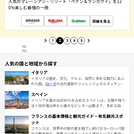
人気のマレーシアン・リゾート「ペナン＆ランカウイ」を12
0％楽しむ最強の一冊
詳細を見る
1
2
3
4
5
AD
AD
人気の国と地域から探す
イタリア
イタリアは歴史、文化、グルメ、自然と多彩な魅力にあふ
れた国。
ローマ
の古代遺跡やフィレンツェのルネッサンス
美術、ヴェネツィアの運河など、歴史あるスポットはもち
スペイン
ろん、トスカーナの美しい田園風景やアマルフィ海岸の絶
景など、自然景観も見逃せない。観光の合間には、本場の
イベリア半島のほぼ80％を占めるスペインは、太陽が降り
ピザやパスタなど、絶品のイタリア料理を堪能することも
注ぐ地中海沿岸から雄大なピレネー山脈まで、多彩な自然
できる。朝目覚めてから夜眠るまで、すべての瞬間を楽し
と文化が詰まったヨーロッパ屈指の旅行先だ。多様な地域
フランスの基本情報と観光ガイド・有名観光スポ
ませてくれるイタリアで、忘れられない旅をしてみよう！
文化が根付くこの国では、情熱的なフラメンコ、熱気あふ
なお、新着のイタリア情報は
コンテンツ一覧
を参照してほ
れる闘牛、そして美味しいタパスが生活の一部となってい
ット
しい。
る。首都マドリードの洗練された雰囲気や、バルセロナの
フランスは、世界中の旅行者を魅了し続けるヨーロッパ屈
アートに溢れた街角から、地方では古代ローマ遺跡や中世
指の観光地だ。首都パリのエッフェル塔やルーブル美術館