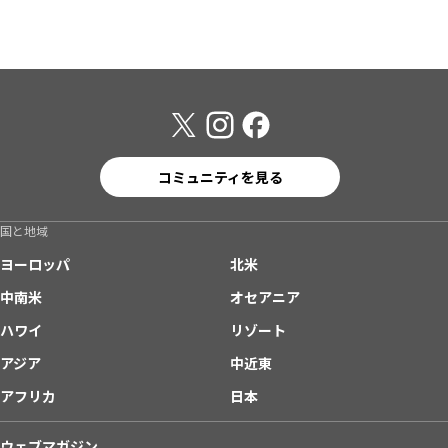
コミュニティを見る
国と地域
ヨーロッパ
北米
中南米
オセアニア
ハワイ
リゾート
アジア
中近東
アフリカ
日本
ウェブマガジン