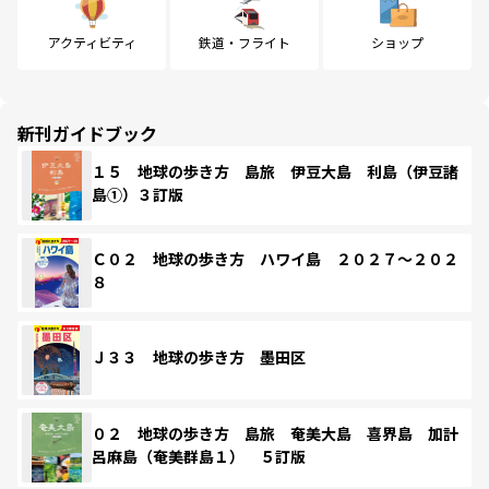
アクティビティ
鉄道・フライト
ショップ
新刊ガイドブック
１５ 地球の歩き方 島旅 伊豆大島 利島（伊豆諸
島①）３訂版
Ｃ０２ 地球の歩き方 ハワイ島 ２０２７～２０２
８
Ｊ３３ 地球の歩き方 墨田区
０２ 地球の歩き方 島旅 奄美大島 喜界島 加計
呂麻島（奄美群島１） ５訂版