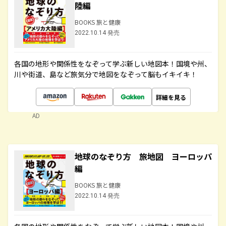
陸編
BOOKS 旅と健康
2022.10.14 発売
各国の地形や関係性をなぞって学ぶ新しい地図本！国境や州、
川や街道、島など旅気分で地図をなぞって脳もイキイキ！
詳細を見る
AD
地球のなぞり方 旅地図 ヨーロッパ
編
BOOKS 旅と健康
2022.10.14 発売