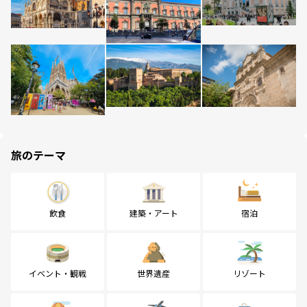
旅のテーマ
飲食
建築・アート
宿泊
イベント・観戦
世界遺産
リゾート