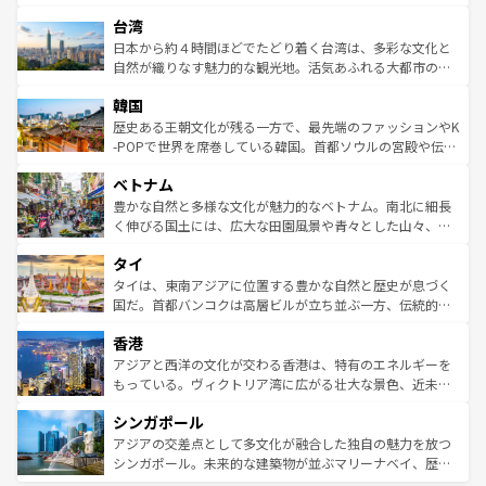
るだろう。車でのロードトリップや列車の旅も、アメリカ
文化や歴史が息づいている。「アロハスピリット」と呼ば
ストラリア東海岸北部に広がる大サンゴ礁地帯グレートバ
ならではの贅沢な旅のスタイルだ。 なお、新着のアメリカ
台湾
れるおもてなしの心で訪れる人々を迎えてくれるハワイの
リアリーフや大陸中央部にそびえるウルル（エアーズロッ
情報は
コンテンツ一覧
を参照してほしい。
人々、おいしいローカルフードやハワイアンミュージッ
ク）、タスマニアの美しい原生林やケアンズの熱帯雨林な
日本から約４時間ほどでたどり着く台湾は、多彩な文化と
ク、伝統的なフラダンスなど、すべてがハワイの魅力を彩
ど、見どころがたくさん。また、カフェやワイン、オージ
自然が織りなす魅力的な観光地。活気あふれる大都市の台
っている。訪れるたびに新しい発見と感動が待っているハ
ービーフなどの食文化も豊かで、美味しいものであふれて
北やノスタルジックな町並みが人気な九份（ジォウフェ
ワイを、存分に味わってほしい。 なお、新着のハワイ情報
韓国
いる。アクティビティも充実しており、サーフィンやダイ
ン）、静ひつな山岳地帯である台湾東部など、都市の喧騒
は
コンテンツ一覧
を参照してほしい。
ビング、ハイキングなど、アウトドア好きにはたまらな
と山間の静けさが共存しており、訪れる人に新しい発見と
歴史ある王朝文化が残る一方で、最先端のファッションやK
い。オーストラリアの多彩な魅力を存分に味わいつくそ
驚きをもたらしてくれる。また、奥深い台湾の食文化も魅
-POPで世界を席巻している韓国。首都ソウルの宮殿や伝統
う。 なお、新着のオーストラリア情報は
コンテンツ一覧
を
力で、夜市などの屋台グルメから高級料理、ヘルシーで美
家屋が並ぶエリアでは韓国の歴史と文化に浸ることがで
参照してほしい。
ベトナム
容にもいいと評判のスイーツなど、バラエティ豊かな料理
き、地方に足を延ばせば四季折々の自然美を楽しむことが
が味わえる。 なお、新着の台湾情報は
コンテンツ一覧
を参
できる。そして、キムチや焼肉、絶品のストリートフード
豊かな自然と多様な文化が魅力的なベトナム。南北に細長
照してほしい。
まで、さまざまな韓国料理が待っている。夜には、韓国な
く伸びる国土には、広大な田園風景や青々とした山々、世
らではのナイトライフも堪能できる。あたたかいホスピタ
界遺産に登録された壮大な自然景観が点在し、都市部では
タイ
リティに包まれながら、韓国の多彩な魅力を心ゆくまで味
急速な発展と共に伝統が息づく。ハノイの古い町並みやホ
わってみてほしい。 なお、新着の韓国情報は
コンテンツ一
ーチミン市のフランス統治時代の建物も、独特の雰囲気を
タイは、東南アジアに位置する豊かな自然と歴史が息づく
覧
を参照してほしい。
醸し出している。また、バラエティの豊かさとおいしさで
国だ。首都バンコクは高層ビルが立ち並ぶ一方、伝統的な
世界中の食通を魅了してやまないベトナム料理も魅力のひ
寺院や市場がいたるところに点在し、古きよき文化と現代
香港
とつ。フォーやバインミー、ベトナムコーヒーなどは、ぜ
の活気が交差している。北部ではチェンマイなどの山岳地
ひ現地で味わいたい。どの地域を訪れてもあたたかい人々
帯で自然と触れ合い、南部ではプーケットやクラビの美し
アジアと西洋の文化が交わる香港は、特有のエネルギーを
が旅行者を迎えてくれるので、きっと忘れられない旅にな
いビーチでリゾート気分を楽しむことができる。タイ料理
もっている。ヴィクトリア湾に広がる壮大な景色、近未来
るはずだ。 なお、新着のベトナム情報は
コンテンツ一覧
を
は世界的に有名で、屋台から高級レストランまで味覚を刺
的なアートスポット、そして歴史と現代が融合した町並
参照してほしい。
シンガポール
激する。気候は一年中温暖で、どの季節にも異なる楽しみ
み、どこを訪れても感動するはず。観光スポットが密集し
が待っている。親しみやすいタイの人々、仏教を中心とし
ており、効率よく見どころを回れるのも魅力。息をのむよ
アジアの交差点として多文化が融合した独自の魅力を放つ
た文化、そして多様な観光資源が、訪れる旅人を魅了し続
うな絶景から文化的な体験まで、香港を存分に楽しみ尽く
シンガポール。未来的な建築物が並ぶマリーナベイ、歴史
ける。 なお、新着のタイ情報は
コンテンツ一覧
を参照して
そう。 なお、新着の香港情報は
コンテンツ一覧
を参照して
と伝統を感じられるエスニックタウン、多数の緑豊かな公