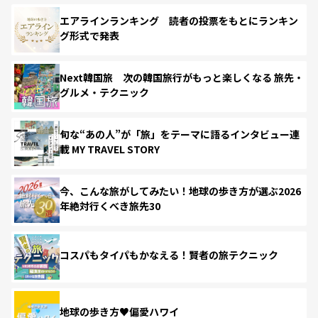
エアラインランキング 読者の投票をもとにランキン
グ形式で発表
Next韓国旅 次の韓国旅行がもっと楽しくなる 旅先・
グルメ・テクニック
旬な“あの人”が「旅」をテーマに語るインタビュー連
載 MY TRAVEL STORY
今、こんな旅がしてみたい！地球の歩き方が選ぶ2026
年絶対行くべき旅先30
コスパもタイパもかなえる！賢者の旅テクニック
地球の歩き方♥偏愛ハワイ