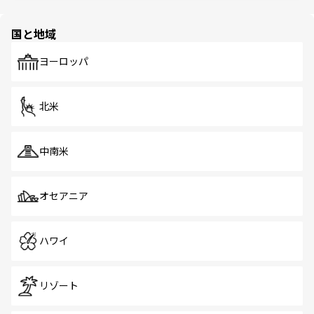
ほしい。
ほしい。
園や自然保護区など、自然が調和した近代的な景観と文化
の多様性あふれるカラフルな町は、どこを歩いても新しい
国と地域
発見がある。さらに、治安のよさや充実した公共交通機関
も、旅行者にとっては魅力的なポイント。グルメも豊富
で、ホーカーズは地元の風情を楽しめる外せないスポット
ヨーロッパ
だ。訪れる人を飽きさせないシンガポールで、多様な魅力
を体感しよう。 なお、新着のシンガポール情報は
コンテン
ツ一覧
を参照してほしい。
北米
中南米
オセアニア
ハワイ
リゾート