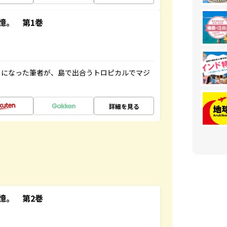
憶。 第1巻
とになった筆者が、島で出合うトロピカルでマジ
詳細を見る
憶。 第2巻