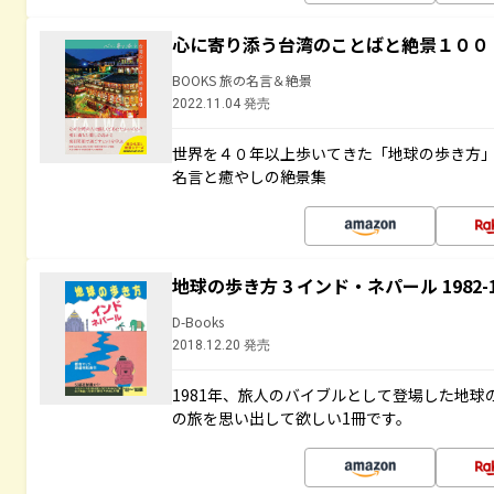
心に寄り添う台湾のことばと絶景１００
BOOKS 旅の名言＆絶景
2022.11.04 発売
世界を４０年以上歩いてきた「地球の歩き方
名言と癒やしの絶景集
地球の歩き方 3 インド・ネパール 1982
D-Books
2018.12.20 発売
1981年、旅人のバイブルとして登場した地
の旅を思い出して欲しい1冊です。