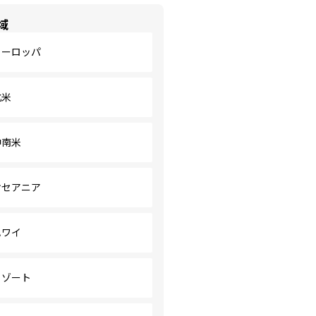
域
ヨーロッパ
北米
中南米
オセアニア
ハワイ
リゾート