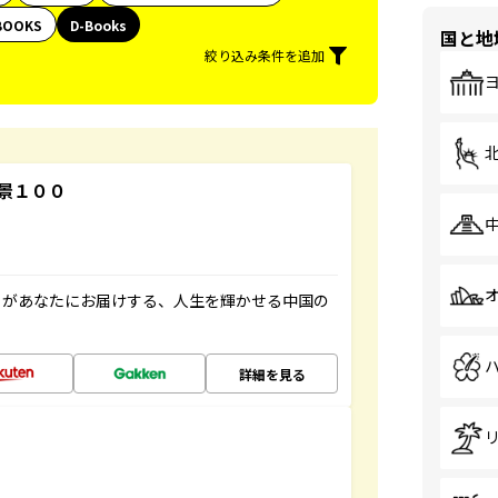
BOOKS
D-Books
国と地
絞り込み条件を追加
景１００
」があなたにお届けする、人生を輝かせる中国の
詳細を見る