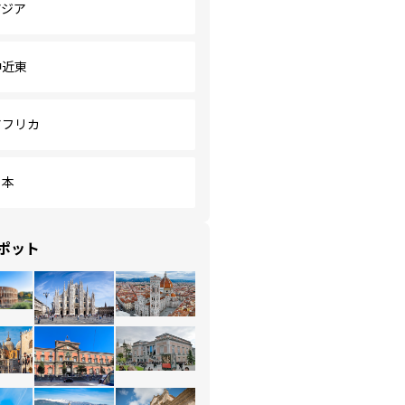
アジア
中近東
アフリカ
日本
ポット