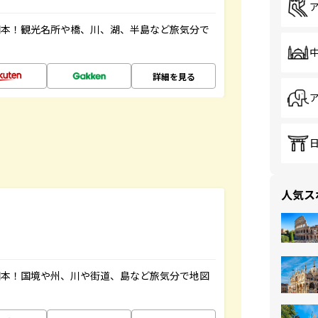
図本！観光名所や橋、川、湖、半島など旅気分で
詳細を見る
人気ス
図本！国境や州、川や街道、島など旅気分で地図