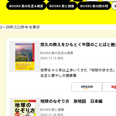
BOOKS 旅の名言＆絶景
BOOKS 旅と健康
BOOKS 旅の読み物
1〜20件/111件中 を表示
悠久の教えをひもとく中国のことばと絶
BOOKS 旅の名言＆絶景
2022.12.15 発売
世界を４０年以上歩いてきた「地球の歩き方
名言と癒やしの絶景集
地球のなぞり方 旅地図 日本編
BOOKS 旅と健康
2022.11.25 発売