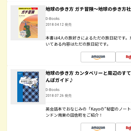
地球の歩き方 ガチ冒険～地球の歩き方
D-Books
2018.04.12 発売
本書は4人の旅好きによるただの旅日記です。
いてある内容はただの旅日記です。
地球の歩き方 カンタベリーと周辺のす
んぽガイド♪
D-Books
2018.07.26 発売
英会話本でおなじみの「Kayoの“秘密のノー
ンドン南東の田舎町をご紹介！