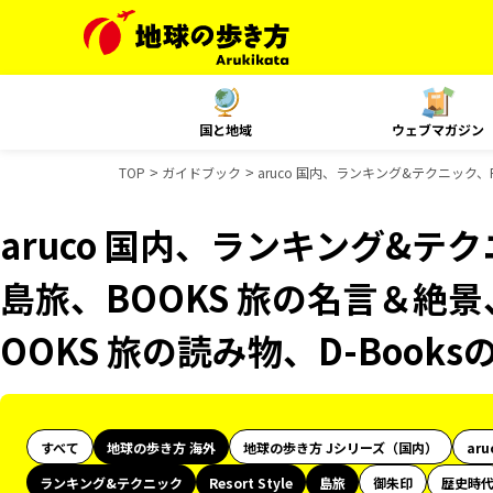
国と地域
ウェブマガジン
TOP
ガイドブック
aruco 国内、ランキング&テクニック、Re
aruco 国内、ランキング&テクニッ
島旅、BOOKS 旅の名言＆絶景
OOKS 旅の読み物、D-Book
すべて
地球の歩き方 海外
地球の歩き方 Jシリーズ（国内）
aru
ランキング&テクニック
Resort Style
島旅
御朱印
歴史時