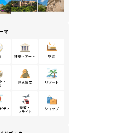
ーマ
食
建築・アート
宿泊
ト・
世界遺産
リゾート
戦
鉄道・
ビティ
ショップ
フライト