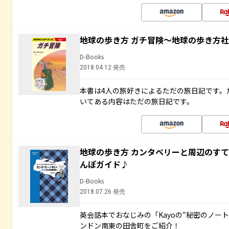
地球の歩き方 ガチ冒険～地球の歩き方
D-Books
2018.04.12 発売
本書は4人の旅好きによるただの旅日記です。
いてある内容はただの旅日記です。
地球の歩き方 カンタベリーと周辺のす
んぽガイド♪
D-Books
2018.07.26 発売
英会話本でおなじみの「Kayoの“秘密のノー
ンドン南東の田舎町をご紹介！