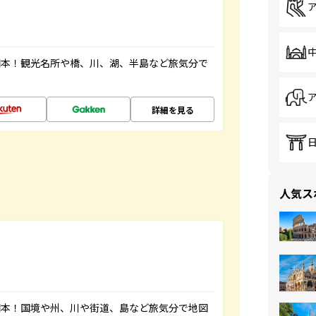
図本！観光名所や橋、川、湖、半島など旅気分で
詳細を見る
人気ス
図本！国境や州、川や街道、島など旅気分で地図