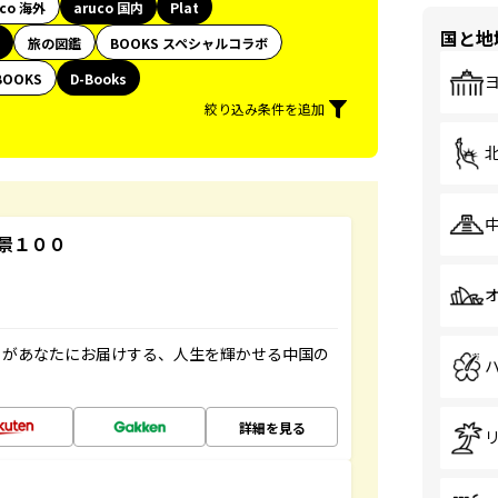
uco 海外
aruco 国内
Plat
国と地
旅の図鑑
BOOKS スペシャルコラボ
BOOKS
D-Books
絞り込み条件を追加
景１００
」があなたにお届けする、人生を輝かせる中国の
詳細を見る