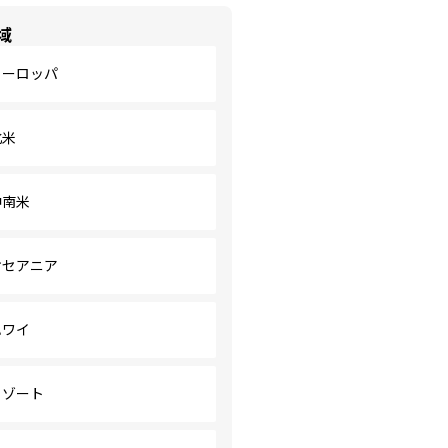
域
ヨーロッパ
北米
中南米
オセアニア
ハワイ
リゾート