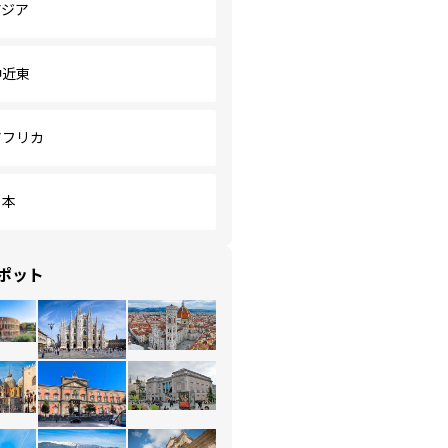
アジア
中近東
アフリカ
日本
ポット