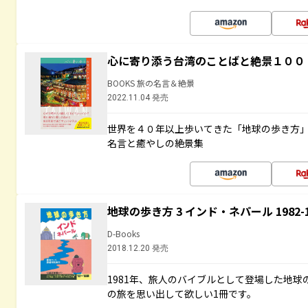
心に寄り添う台湾のことばと絶景１００
BOOKS 旅の名言＆絶景
2022.11.04 発売
世界を４０年以上歩いてきた「地球の歩き方
名言と癒やしの絶景集
地球の歩き方 3 インド・ネパール 1982
D-Books
2018.12.20 発売
1981年、旅人のバイブルとして登場した地
の旅を思い出して欲しい1冊です。