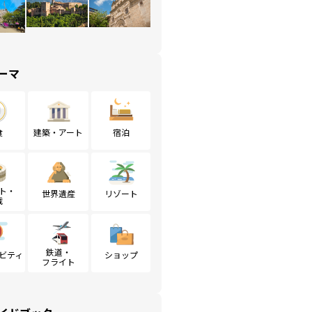
ーマ
食
建築・アート
宿泊
ト・
世界遺産
リゾート
戦
鉄道・
ビティ
ショップ
フライト