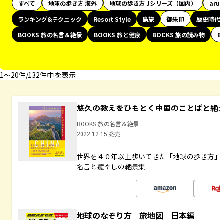
すべて
地球の歩き方 海外
地球の歩き方 Jシリーズ（国内）
ar
ランキング&テクニック
Resort Style
島旅
御朱印
歴史時代
BOOKS 旅の名言＆絶景
BOOKS 旅と健康
BOOKS 旅の読み物
1〜20件/132件中 を表示
悠久の教えをひもとく中国のことばと絶
BOOKS 旅の名言＆絶景
2022.12.15 発売
世界を４０年以上歩いてきた「地球の歩き方
名言と癒やしの絶景集
地球のなぞり方 旅地図 日本編