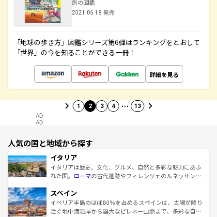
旅の図鑑
2021.06.18 発売
「地球の歩き方」図鑑シリーズ第6弾はランキングをとおして
「世界」の今を知ることができる一冊！
詳細を見る
…
1
2
3
4
13
AD
AD
人気の国と地域から探す
イタリア
イタリアは歴史、文化、グルメ、自然と多彩な魅力にあふ
れた国。
ローマ
の古代遺跡やフィレンツェのルネッサンス
美術、ヴェネツィアの運河など、歴史あるスポットはもち
スペイン
ろん、トスカーナの美しい田園風景やアマルフィ海岸の絶
景など、自然景観も見逃せない。観光の合間には、本場の
イベリア半島のほぼ80％を占めるスペインは、太陽が降り
ピザやパスタなど、絶品のイタリア料理を堪能することも
注ぐ地中海沿岸から雄大なピレネー山脈まで、多彩な自然