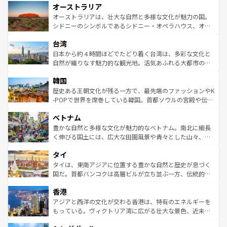
オーストラリア
部のニューオーリンズでは、音楽と美食が融合した独特の
ワイ島は見逃せない。また、定番の観光地といえばオアフ
文化が魅力。旅行者はアメリカの各地域で異なる魅力を楽
島だが、静かな自然を求めるならマウイ島やカウアイ島が
オーストラリアは、壮大な自然と多様な文化が魅力の国。
しみながら、その多様性と豊かな歴史を感じることができ
おすすめ。エメラルドグリーンに輝く海をはじめ、豊かな
シドニーのシンボルであるシドニー・オペラハウス、オー
るだろう。車でのロードトリップや列車の旅も、アメリカ
文化や歴史が息づいている。「アロハスピリット」と呼ば
ストラリア東海岸北部に広がる大サンゴ礁地帯グレートバ
ならではの贅沢な旅のスタイルだ。 なお、新着のアメリカ
台湾
れるおもてなしの心で訪れる人々を迎えてくれるハワイの
リアリーフや大陸中央部にそびえるウルル（エアーズロッ
情報は
コンテンツ一覧
を参照してほしい。
人々、おいしいローカルフードやハワイアンミュージッ
ク）、タスマニアの美しい原生林やケアンズの熱帯雨林な
日本から約４時間ほどでたどり着く台湾は、多彩な文化と
ク、伝統的なフラダンスなど、すべてがハワイの魅力を彩
ど、見どころがたくさん。また、カフェやワイン、オージ
自然が織りなす魅力的な観光地。活気あふれる大都市の台
っている。訪れるたびに新しい発見と感動が待っているハ
ービーフなどの食文化も豊かで、美味しいものであふれて
北やノスタルジックな町並みが人気な九份（ジォウフェ
ワイを、存分に味わってほしい。 なお、新着のハワイ情報
韓国
いる。アクティビティも充実しており、サーフィンやダイ
ン）、静ひつな山岳地帯である台湾東部など、都市の喧騒
は
コンテンツ一覧
を参照してほしい。
ビング、ハイキングなど、アウトドア好きにはたまらな
と山間の静けさが共存しており、訪れる人に新しい発見と
歴史ある王朝文化が残る一方で、最先端のファッションやK
い。オーストラリアの多彩な魅力を存分に味わいつくそ
驚きをもたらしてくれる。また、奥深い台湾の食文化も魅
-POPで世界を席巻している韓国。首都ソウルの宮殿や伝統
う。 なお、新着のオーストラリア情報は
コンテンツ一覧
を
力で、夜市などの屋台グルメから高級料理、ヘルシーで美
家屋が並ぶエリアでは韓国の歴史と文化に浸ることがで
参照してほしい。
ベトナム
容にもいいと評判のスイーツなど、バラエティ豊かな料理
き、地方に足を延ばせば四季折々の自然美を楽しむことが
が味わえる。 なお、新着の台湾情報は
コンテンツ一覧
を参
できる。そして、キムチや焼肉、絶品のストリートフード
豊かな自然と多様な文化が魅力的なベトナム。南北に細長
照してほしい。
まで、さまざまな韓国料理が待っている。夜には、韓国な
く伸びる国土には、広大な田園風景や青々とした山々、世
らではのナイトライフも堪能できる。あたたかいホスピタ
界遺産に登録された壮大な自然景観が点在し、都市部では
タイ
リティに包まれながら、韓国の多彩な魅力を心ゆくまで味
急速な発展と共に伝統が息づく。ハノイの古い町並みやホ
わってみてほしい。 なお、新着の韓国情報は
コンテンツ一
ーチミン市のフランス統治時代の建物も、独特の雰囲気を
タイは、東南アジアに位置する豊かな自然と歴史が息づく
覧
を参照してほしい。
醸し出している。また、バラエティの豊かさとおいしさで
国だ。首都バンコクは高層ビルが立ち並ぶ一方、伝統的な
世界中の食通を魅了してやまないベトナム料理も魅力のひ
寺院や市場がいたるところに点在し、古きよき文化と現代
香港
とつ。フォーやバインミー、ベトナムコーヒーなどは、ぜ
の活気が交差している。北部ではチェンマイなどの山岳地
ひ現地で味わいたい。どの地域を訪れてもあたたかい人々
帯で自然と触れ合い、南部ではプーケットやクラビの美し
アジアと西洋の文化が交わる香港は、特有のエネルギーを
が旅行者を迎えてくれるので、きっと忘れられない旅にな
いビーチでリゾート気分を楽しむことができる。タイ料理
もっている。ヴィクトリア湾に広がる壮大な景色、近未来
るはずだ。 なお、新着のベトナム情報は
コンテンツ一覧
を
は世界的に有名で、屋台から高級レストランまで味覚を刺
的なアートスポット、そして歴史と現代が融合した町並