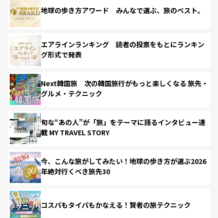
地球の歩き方アワード みんなで選ぶ、旅のベスト。
エアラインランキング 読者の投票をもとにランキン
グ形式で発表
Next韓国旅 次の韓国旅行がもっと楽しくなる 旅先・
グルメ・テクニック
旬な“あの人”が「旅」をテーマに語るインタビュー連
載 MY TRAVEL STORY
今、こんな旅がしてみたい！地球の歩き方が選ぶ2026
年絶対行くべき旅先30
コスパもタイパもかなえる！賢者の旅テクニック