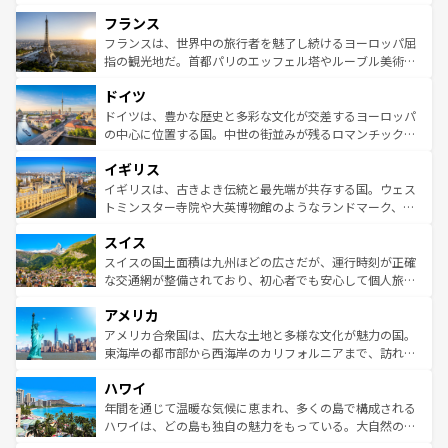
できる。朝目覚めてから夜眠るまで、すべての瞬間を楽し
と文化が詰まったヨーロッパ屈指の旅行先だ。多様な地域
フランス
ませてくれるイタリアで、忘れられない旅をしてみよう！
文化が根付くこの国では、情熱的なフラメンコ、熱気あふ
なお、新着のイタリア情報は
コンテンツ一覧
を参照してほ
れる闘牛、そして美味しいタパスが生活の一部となってい
フランスは、世界中の旅行者を魅了し続けるヨーロッパ屈
しい。
る。首都マドリードの洗練された雰囲気や、バルセロナの
指の観光地だ。首都パリのエッフェル塔やルーブル美術館
アートに溢れた街角から、地方では古代ローマ遺跡や中世
といった象徴的なスポットから、田舎町の古風な美しさま
ドイツ
の城塞都市、穏やかなビーチリゾートまで多彩な表情を見
で、幅広い魅力が詰まっている。華麗な宮殿、歴史的な大
せる。地方によって風土や気候が異なるスペインはその個
聖堂、美しいビーチ、そして豊かな自然が、訪れる者を心
ドイツは、豊かな歴史と多彩な文化が交差するヨーロッパ
性で訪れる人を魅了する。 なお、新着のスペイン情報は
コ
から魅了する。また、フランスは美食の国としても知ら
の中心に位置する国。中世の街並みが残るロマンチック街
ンテンツ一覧
を参照してほしい。
れ、フランス料理はユネスコ無形文化遺産にも登録されて
道から、未来を先取りするようなモダンな都市まで多様な
イギリス
いる。シャンパンの発祥地であるランス、プロヴァンスの
顔を持つこの国は、どこを歩いても飽きることがない。ベ
香り高いラベンダー畑など、多彩な楽しみ方が可能だ。さ
ルリンの文化的活気、バイエルン州のアルプスの絶景、そ
イギリスは、古きよき伝統と最先端が共存する国。ウェス
らに、パリ以外の地域にも魅力が溢れており、どの街角に
してライン川沿いのワイン畑といった風景は必見。ビール
トミンスター寺院や大英博物館のようなランドマーク、歴
も豊かな歴史と文化が息づいている。パリ以外の個性あふ
とソーセージを味わいながら地元の人と過ごす楽しい時間
史ある大学都市、美しい丘陵地帯や牧歌的な風景など、エ
れる地方に足を運ぶとそれぞれで全く異なる文化を体験で
スイス
は、お酒好きな人にはぜひ体験してほしい。 なお、新着の
リアごとに異なる魅力がある。また、優雅なアフタヌーン
きるだろう。 なお、新着のフランス情報は
コンテンツ一覧
ドイツ情報は
コンテンツ一覧
を参照してほしい。
ティー、ビール好きにはたまらない英国パブ、サッカー観
スイスの国土面積は九州ほどの広さだが、運行時刻が正確
を参照してほしい。
戦など、本場だからこそできる体験も豊富。イギリスを旅
な交通網が整備されており、初心者でも安心して個人旅行
して楽しみつくそう。 なお、新着のイギリス情報は
コンテ
を楽しめる。日本同様に時刻表どおりの旅が可能だ。中世
アメリカ
ンツ一覧
を参照してほしい。
の建物がそのまま残る町や、スイスならではのユニークな
博物館もあり、アルプス観光だけでなく町歩きも満喫する
アメリカ合衆国は、広大な土地と多様な文化が魅力の国。
ことができる。国民の所得が高いため物価も高いが、旅行
東海岸の都市部から西海岸のカリフォルニアまで、訪れる
者向けの交通パス提供のサービスもあり、うまく活用すれ
場所ごとに異なる風景と体験が待っている。ニューヨーク
ハワイ
ば市内交通費無料で観光を楽しむこともできる。 なお、新
のような巨大都市は、観光、ショッピング、エンターテイ
着のスイス情報は
コンテンツ一覧
を参照してほしい。
ンメントが詰まった刺激的なスポットだ。一方、アメリカ
年間を通じて温暖な気候に恵まれ、多くの島で構成される
西部には大自然が広がり、グランドキャニオンやイエロー
ハワイは、どの島も独自の魅力をもっている。大自然の神
ストーン国立公園といった絶景が堪能できる。さらに、南
秘を感じたいなら、火山が生み出した壮大な景観を誇るハ