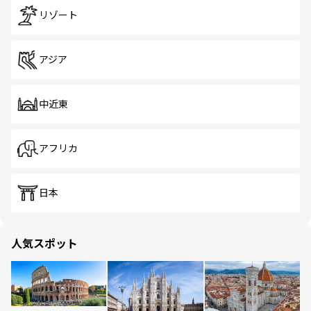
リゾート
アジア
中近東
アフリカ
日本
人気スポット