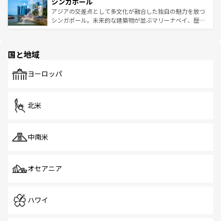
参照してほしい。
シンガポール
激する。気候は一年中温暖で、どの季節にも異なる楽しみ
み、どこを訪れても感動するはず。観光スポットが密集し
が待っている。親しみやすいタイの人々、仏教を中心とし
ており、効率よく見どころを回れるのも魅力。息をのむよ
アジアの交差点として多文化が融合した独自の魅力を放つ
た文化、そして多様な観光資源が、訪れる旅人を魅了し続
うな絶景から文化的な体験まで、香港を存分に楽しみ尽く
シンガポール。未来的な建築物が並ぶマリーナベイ、歴史
ける。 なお、新着のタイ情報は
コンテンツ一覧
を参照して
そう。 なお、新着の香港情報は
コンテンツ一覧
を参照して
と伝統を感じられるエスニックタウン、多数の緑豊かな公
ほしい。
ほしい。
園や自然保護区など、自然が調和した近代的な景観と文化
の多様性あふれるカラフルな町は、どこを歩いても新しい
国と地域
発見がある。さらに、治安のよさや充実した公共交通機関
も、旅行者にとっては魅力的なポイント。グルメも豊富
で、ホーカーズは地元の風情を楽しめる外せないスポット
ヨーロッパ
だ。訪れる人を飽きさせないシンガポールで、多様な魅力
を体感しよう。 なお、新着のシンガポール情報は
コンテン
ツ一覧
を参照してほしい。
北米
中南米
オセアニア
ハワイ