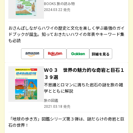
BOOKS 旅の読み物
2024.03.22 発売
おさんぽしながらハワイの歴史と文化を楽しく学ぶ最強のガイ
ドブックが誕生。知っておきたいハワイの年表やキーワード集
も必読
詳細を見る
Ｗ０３ 世界の魅力的な奇岩と巨石１
３９選
不思議とロマンに満ちた岩石の謎を旅の雑
学とともに解説
旅の図鑑
2021.03.18 発売
「地球の歩き方」図鑑シリーズ第３弾は、謎だらけの奇岩と巨
石の世界！