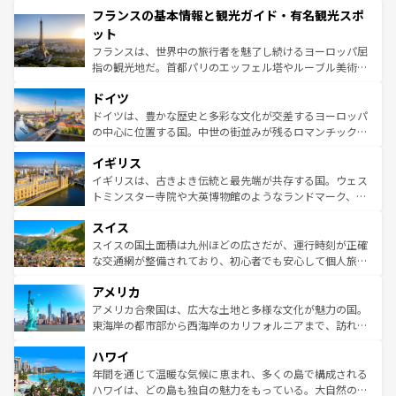
フランスの基本情報と観光ガイド・有名観光スポ
ませてくれるイタリアで、忘れられない旅をしてみよう！
文化が根付くこの国では、情熱的なフラメンコ、熱気あふ
なお、新着のイタリア情報は
コンテンツ一覧
を参照してほ
れる闘牛、そして美味しいタパスが生活の一部となってい
ット
しい。
る。首都マドリードの洗練された雰囲気や、バルセロナの
フランスは、世界中の旅行者を魅了し続けるヨーロッパ屈
アートに溢れた街角から、地方では古代ローマ遺跡や中世
指の観光地だ。首都パリのエッフェル塔やルーブル美術館
の城塞都市、穏やかなビーチリゾートまで多彩な表情を見
といった象徴的なスポットから、田舎町の古風な美しさま
せる。地方によって風土や気候が異なるスペインはその個
ドイツ
で、幅広い魅力が詰まっている。華麗な宮殿、歴史的な大
性で訪れる人を魅了する。 なお、新着のスペイン情報は
コ
聖堂、美しいビーチ、そして豊かな自然が、訪れる者を心
ドイツは、豊かな歴史と多彩な文化が交差するヨーロッパ
ンテンツ一覧
を参照してほしい。
から魅了する。また、フランスは美食の国としても知ら
の中心に位置する国。中世の街並みが残るロマンチック街
れ、フランス料理はユネスコ無形文化遺産にも登録されて
道から、未来を先取りするようなモダンな都市まで多様な
イギリス
いる。シャンパンの発祥地であるランス、プロヴァンスの
顔を持つこの国は、どこを歩いても飽きることがない。ベ
香り高いラベンダー畑など、多彩な楽しみ方が可能だ。さ
ルリンの文化的活気、バイエルン州のアルプスの絶景、そ
イギリスは、古きよき伝統と最先端が共存する国。ウェス
らに、パリ以外の地域にも魅力が溢れており、どの街角に
してライン川沿いのワイン畑といった風景は必見。ビール
トミンスター寺院や大英博物館のようなランドマーク、歴
も豊かな歴史と文化が息づいている。パリ以外の個性あふ
とソーセージを味わいながら地元の人と過ごす楽しい時間
史ある大学都市、美しい丘陵地帯や牧歌的な風景など、エ
れる地方に足を運ぶとそれぞれで全く異なる文化を体験で
スイス
は、お酒好きな人にはぜひ体験してほしい。 なお、新着の
リアごとに異なる魅力がある。また、優雅なアフタヌーン
きるだろう。 なお、新着のフランス情報は
コンテンツ一覧
ドイツ情報は
コンテンツ一覧
を参照してほしい。
ティー、ビール好きにはたまらない英国パブ、サッカー観
スイスの国土面積は九州ほどの広さだが、運行時刻が正確
を参照してほしい。
戦など、本場だからこそできる体験も豊富。イギリスを旅
な交通網が整備されており、初心者でも安心して個人旅行
して楽しみつくそう。 なお、新着のイギリス情報は
コンテ
を楽しめる。日本同様に時刻表どおりの旅が可能だ。中世
アメリカ
ンツ一覧
を参照してほしい。
の建物がそのまま残る町や、スイスならではのユニークな
博物館もあり、アルプス観光だけでなく町歩きも満喫する
アメリカ合衆国は、広大な土地と多様な文化が魅力の国。
ことができる。国民の所得が高いため物価も高いが、旅行
東海岸の都市部から西海岸のカリフォルニアまで、訪れる
者向けの交通パス提供のサービスもあり、うまく活用すれ
場所ごとに異なる風景と体験が待っている。ニューヨーク
ハワイ
ば市内交通費無料で観光を楽しむこともできる。 なお、新
のような巨大都市は、観光、ショッピング、エンターテイ
着のスイス情報は
コンテンツ一覧
を参照してほしい。
ンメントが詰まった刺激的なスポットだ。一方、アメリカ
年間を通じて温暖な気候に恵まれ、多くの島で構成される
西部には大自然が広がり、グランドキャニオンやイエロー
ハワイは、どの島も独自の魅力をもっている。大自然の神