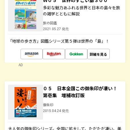
Ｗ０５ 世界のすごい島３００
多彩な魅力あふれる世界と日本の島々を旅
の雑学とともに解説
旅の図鑑
2021.05.27 発売
「地球の歩き方」図鑑シリーズ第５弾は世界の「島」！
詳細を見る
AD
０５ 日本全国この御朱印が凄い！
第壱集 増補改訂版
御朱印
2015.04.24 発売
大人気の御朱印シリーズ。全国に拡大して、ただただ凄い、美