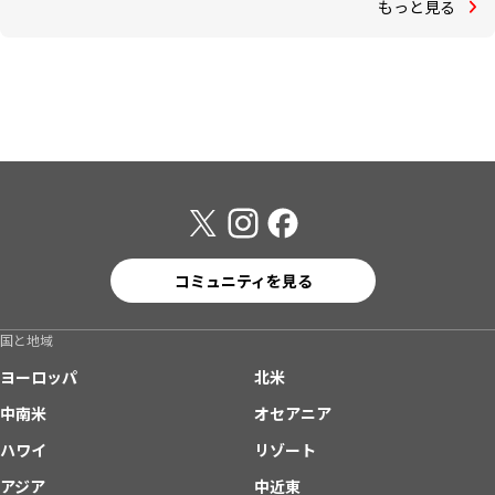
もっと見る
コミュニティを見る
国と地域
ヨーロッパ
北米
中南米
オセアニア
ハワイ
リゾート
アジア
中近東