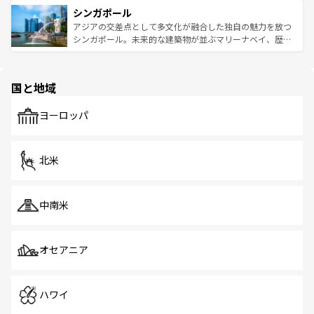
的なアートスポット、そして歴史と現代が融合した町並
参照してほしい。
シンガポール
激する。気候は一年中温暖で、どの季節にも異なる楽しみ
み、どこを訪れても感動するはず。観光スポットが密集し
が待っている。親しみやすいタイの人々、仏教を中心とし
ており、効率よく見どころを回れるのも魅力。息をのむよ
アジアの交差点として多文化が融合した独自の魅力を放つ
た文化、そして多様な観光資源が、訪れる旅人を魅了し続
うな絶景から文化的な体験まで、香港を存分に楽しみ尽く
シンガポール。未来的な建築物が並ぶマリーナベイ、歴史
ける。 なお、新着のタイ情報は
コンテンツ一覧
を参照して
そう。 なお、新着の香港情報は
コンテンツ一覧
を参照して
と伝統を感じられるエスニックタウン、多数の緑豊かな公
ほしい。
ほしい。
園や自然保護区など、自然が調和した近代的な景観と文化
の多様性あふれるカラフルな町は、どこを歩いても新しい
国と地域
発見がある。さらに、治安のよさや充実した公共交通機関
も、旅行者にとっては魅力的なポイント。グルメも豊富
で、ホーカーズは地元の風情を楽しめる外せないスポット
ヨーロッパ
だ。訪れる人を飽きさせないシンガポールで、多様な魅力
を体感しよう。 なお、新着のシンガポール情報は
コンテン
ツ一覧
を参照してほしい。
北米
中南米
オセアニア
ハワイ