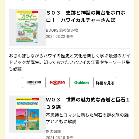
Ｓ０３ 史跡と神話の舞台をホロホ
ロ！ ハワイカルチャーさんぽ
BOOKS 旅の読み物
2024.03.22 発売
おさんぽしながらハワイの歴史と文化を楽しく学ぶ最強のガイ
ドブックが誕生。知っておきたいハワイの年表やキーワード集
も必読
詳細を見る
Ｗ０３ 世界の魅力的な奇岩と巨石１
３９選
不思議とロマンに満ちた岩石の謎を旅の雑
学とともに解説
旅の図鑑
2021.03.18 発売