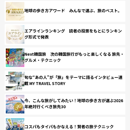
地球の歩き方アワード みんなで選ぶ、旅のベスト。
エアラインランキング 読者の投票をもとにランキン
グ形式で発表
Next韓国旅 次の韓国旅行がもっと楽しくなる 旅先・
グルメ・テクニック
旬な“あの人”が「旅」をテーマに語るインタビュー連
載 MY TRAVEL STORY
今、こんな旅がしてみたい！地球の歩き方が選ぶ2026
年絶対行くべき旅先30
コスパもタイパもかなえる！賢者の旅テクニック