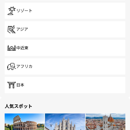
リゾート
アジア
中近東
アフリカ
日本
人気スポット