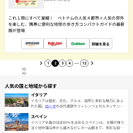
これ１冊にすべて凝縮！ ベトナムの人気４都市＋人気の郊外
を楽しむ、携帯に便利な地球の歩き方コンパクトガイドの最新
版が登場
詳細を見る
…
1
2
3
4
12
AD
AD
人気の国と地域から探す
イタリア
イタリアは歴史、文化、グルメ、自然と多彩な魅力にあふ
れた国。
ローマ
の古代遺跡やフィレンツェのルネッサンス
美術、ヴェネツィアの運河など、歴史あるスポットはもち
スペイン
ろん、トスカーナの美しい田園風景やアマルフィ海岸の絶
景など、自然景観も見逃せない。観光の合間には、本場の
イベリア半島のほぼ80％を占めるスペインは、太陽が降り
ピザやパスタなど、絶品のイタリア料理を堪能することも
注ぐ地中海沿岸から雄大なピレネー山脈まで、多彩な自然
できる。朝目覚めてから夜眠るまで、すべての瞬間を楽し
と文化が詰まったヨーロッパ屈指の旅行先だ。多様な地域