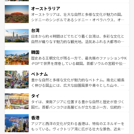
ストーン国立公園といった絶景が堪能できる。さらに、南
秘を感じたいなら、火山が生み出した壮大な景観を誇るハ
オーストラリア
部のニューオーリンズでは、音楽と美食が融合した独特の
ワイ島は見逃せない。また、定番の観光地といえばオアフ
文化が魅力。旅行者はアメリカの各地域で異なる魅力を楽
島だが、静かな自然を求めるならマウイ島やカウアイ島が
オーストラリアは、壮大な自然と多様な文化が魅力の国。
しみながら、その多様性と豊かな歴史を感じることができ
おすすめ。エメラルドグリーンに輝く海をはじめ、豊かな
シドニーのシンボルであるシドニー・オペラハウス、オー
るだろう。車でのロードトリップや列車の旅も、アメリカ
文化や歴史が息づいている。「アロハスピリット」と呼ば
ストラリア東海岸北部に広がる大サンゴ礁地帯グレートバ
ならではの贅沢な旅のスタイルだ。 なお、新着のアメリカ
台湾
れるおもてなしの心で訪れる人々を迎えてくれるハワイの
リアリーフや大陸中央部にそびえるウルル（エアーズロッ
情報は
コンテンツ一覧
を参照してほしい。
人々、おいしいローカルフードやハワイアンミュージッ
ク）、タスマニアの美しい原生林やケアンズの熱帯雨林な
日本から約４時間ほどでたどり着く台湾は、多彩な文化と
ク、伝統的なフラダンスなど、すべてがハワイの魅力を彩
ど、見どころがたくさん。また、カフェやワイン、オージ
自然が織りなす魅力的な観光地。活気あふれる大都市の台
っている。訪れるたびに新しい発見と感動が待っているハ
ービーフなどの食文化も豊かで、美味しいものであふれて
北やノスタルジックな町並みが人気な九份（ジォウフェ
ワイを、存分に味わってほしい。 なお、新着のハワイ情報
韓国
いる。アクティビティも充実しており、サーフィンやダイ
ン）、静ひつな山岳地帯である台湾東部など、都市の喧騒
は
コンテンツ一覧
を参照してほしい。
ビング、ハイキングなど、アウトドア好きにはたまらな
と山間の静けさが共存しており、訪れる人に新しい発見と
歴史ある王朝文化が残る一方で、最先端のファッションやK
い。オーストラリアの多彩な魅力を存分に味わいつくそ
驚きをもたらしてくれる。また、奥深い台湾の食文化も魅
-POPで世界を席巻している韓国。首都ソウルの宮殿や伝統
う。 なお、新着のオーストラリア情報は
コンテンツ一覧
を
力で、夜市などの屋台グルメから高級料理、ヘルシーで美
家屋が並ぶエリアでは韓国の歴史と文化に浸ることがで
参照してほしい。
ベトナム
容にもいいと評判のスイーツなど、バラエティ豊かな料理
き、地方に足を延ばせば四季折々の自然美を楽しむことが
が味わえる。 なお、新着の台湾情報は
コンテンツ一覧
を参
できる。そして、キムチや焼肉、絶品のストリートフード
豊かな自然と多様な文化が魅力的なベトナム。南北に細長
照してほしい。
まで、さまざまな韓国料理が待っている。夜には、韓国な
く伸びる国土には、広大な田園風景や青々とした山々、世
らではのナイトライフも堪能できる。あたたかいホスピタ
界遺産に登録された壮大な自然景観が点在し、都市部では
タイ
リティに包まれながら、韓国の多彩な魅力を心ゆくまで味
急速な発展と共に伝統が息づく。ハノイの古い町並みやホ
わってみてほしい。 なお、新着の韓国情報は
コンテンツ一
ーチミン市のフランス統治時代の建物も、独特の雰囲気を
タイは、東南アジアに位置する豊かな自然と歴史が息づく
覧
を参照してほしい。
醸し出している。また、バラエティの豊かさとおいしさで
国だ。首都バンコクは高層ビルが立ち並ぶ一方、伝統的な
世界中の食通を魅了してやまないベトナム料理も魅力のひ
寺院や市場がいたるところに点在し、古きよき文化と現代
香港
とつ。フォーやバインミー、ベトナムコーヒーなどは、ぜ
の活気が交差している。北部ではチェンマイなどの山岳地
ひ現地で味わいたい。どの地域を訪れてもあたたかい人々
帯で自然と触れ合い、南部ではプーケットやクラビの美し
アジアと西洋の文化が交わる香港は、特有のエネルギーを
が旅行者を迎えてくれるので、きっと忘れられない旅にな
いビーチでリゾート気分を楽しむことができる。タイ料理
もっている。ヴィクトリア湾に広がる壮大な景色、近未来
るはずだ。 なお、新着のベトナム情報は
コンテンツ一覧
を
は世界的に有名で、屋台から高級レストランまで味覚を刺