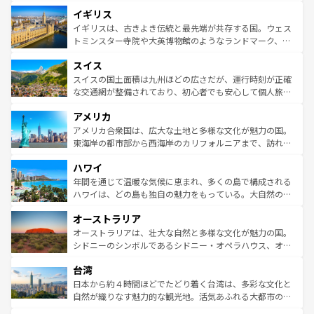
れ、フランス料理はユネスコ無形文化遺産にも登録されて
道から、未来を先取りするようなモダンな都市まで多様な
イギリス
いる。シャンパンの発祥地であるランス、プロヴァンスの
顔を持つこの国は、どこを歩いても飽きることがない。ベ
香り高いラベンダー畑など、多彩な楽しみ方が可能だ。さ
ルリンの文化的活気、バイエルン州のアルプスの絶景、そ
イギリスは、古きよき伝統と最先端が共存する国。ウェス
らに、パリ以外の地域にも魅力が溢れており、どの街角に
してライン川沿いのワイン畑といった風景は必見。ビール
トミンスター寺院や大英博物館のようなランドマーク、歴
も豊かな歴史と文化が息づいている。パリ以外の個性あふ
とソーセージを味わいながら地元の人と過ごす楽しい時間
史ある大学都市、美しい丘陵地帯や牧歌的な風景など、エ
れる地方に足を運ぶとそれぞれで全く異なる文化を体験で
スイス
は、お酒好きな人にはぜひ体験してほしい。 なお、新着の
リアごとに異なる魅力がある。また、優雅なアフタヌーン
きるだろう。 なお、新着のフランス情報は
コンテンツ一覧
ドイツ情報は
コンテンツ一覧
を参照してほしい。
ティー、ビール好きにはたまらない英国パブ、サッカー観
スイスの国土面積は九州ほどの広さだが、運行時刻が正確
を参照してほしい。
戦など、本場だからこそできる体験も豊富。イギリスを旅
な交通網が整備されており、初心者でも安心して個人旅行
して楽しみつくそう。 なお、新着のイギリス情報は
コンテ
を楽しめる。日本同様に時刻表どおりの旅が可能だ。中世
アメリカ
ンツ一覧
を参照してほしい。
の建物がそのまま残る町や、スイスならではのユニークな
博物館もあり、アルプス観光だけでなく町歩きも満喫する
アメリカ合衆国は、広大な土地と多様な文化が魅力の国。
ことができる。国民の所得が高いため物価も高いが、旅行
東海岸の都市部から西海岸のカリフォルニアまで、訪れる
者向けの交通パス提供のサービスもあり、うまく活用すれ
場所ごとに異なる風景と体験が待っている。ニューヨーク
ハワイ
ば市内交通費無料で観光を楽しむこともできる。 なお、新
のような巨大都市は、観光、ショッピング、エンターテイ
着のスイス情報は
コンテンツ一覧
を参照してほしい。
ンメントが詰まった刺激的なスポットだ。一方、アメリカ
年間を通じて温暖な気候に恵まれ、多くの島で構成される
西部には大自然が広がり、グランドキャニオンやイエロー
ハワイは、どの島も独自の魅力をもっている。大自然の神
ストーン国立公園といった絶景が堪能できる。さらに、南
秘を感じたいなら、火山が生み出した壮大な景観を誇るハ
オーストラリア
部のニューオーリンズでは、音楽と美食が融合した独特の
ワイ島は見逃せない。また、定番の観光地といえばオアフ
文化が魅力。旅行者はアメリカの各地域で異なる魅力を楽
島だが、静かな自然を求めるならマウイ島やカウアイ島が
オーストラリアは、壮大な自然と多様な文化が魅力の国。
しみながら、その多様性と豊かな歴史を感じることができ
おすすめ。エメラルドグリーンに輝く海をはじめ、豊かな
シドニーのシンボルであるシドニー・オペラハウス、オー
るだろう。車でのロードトリップや列車の旅も、アメリカ
文化や歴史が息づいている。「アロハスピリット」と呼ば
ストラリア東海岸北部に広がる大サンゴ礁地帯グレートバ
ならではの贅沢な旅のスタイルだ。 なお、新着のアメリカ
台湾
れるおもてなしの心で訪れる人々を迎えてくれるハワイの
リアリーフや大陸中央部にそびえるウルル（エアーズロッ
情報は
コンテンツ一覧
を参照してほしい。
人々、おいしいローカルフードやハワイアンミュージッ
ク）、タスマニアの美しい原生林やケアンズの熱帯雨林な
日本から約４時間ほどでたどり着く台湾は、多彩な文化と
ク、伝統的なフラダンスなど、すべてがハワイの魅力を彩
ど、見どころがたくさん。また、カフェやワイン、オージ
自然が織りなす魅力的な観光地。活気あふれる大都市の台
っている。訪れるたびに新しい発見と感動が待っているハ
ービーフなどの食文化も豊かで、美味しいものであふれて
北やノスタルジックな町並みが人気な九份（ジォウフェ