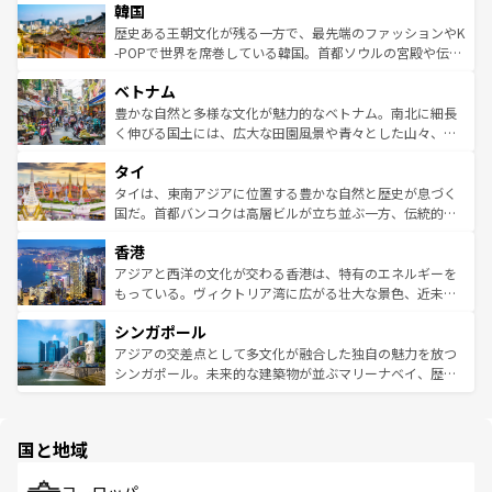
ワイを、存分に味わってほしい。 なお、新着のハワイ情報
韓国
いる。アクティビティも充実しており、サーフィンやダイ
ン）、静ひつな山岳地帯である台湾東部など、都市の喧騒
は
コンテンツ一覧
を参照してほしい。
ビング、ハイキングなど、アウトドア好きにはたまらな
と山間の静けさが共存しており、訪れる人に新しい発見と
歴史ある王朝文化が残る一方で、最先端のファッションやK
い。オーストラリアの多彩な魅力を存分に味わいつくそ
驚きをもたらしてくれる。また、奥深い台湾の食文化も魅
-POPで世界を席巻している韓国。首都ソウルの宮殿や伝統
う。 なお、新着のオーストラリア情報は
コンテンツ一覧
を
力で、夜市などの屋台グルメから高級料理、ヘルシーで美
家屋が並ぶエリアでは韓国の歴史と文化に浸ることがで
参照してほしい。
ベトナム
容にもいいと評判のスイーツなど、バラエティ豊かな料理
き、地方に足を延ばせば四季折々の自然美を楽しむことが
が味わえる。 なお、新着の台湾情報は
コンテンツ一覧
を参
できる。そして、キムチや焼肉、絶品のストリートフード
豊かな自然と多様な文化が魅力的なベトナム。南北に細長
照してほしい。
まで、さまざまな韓国料理が待っている。夜には、韓国な
く伸びる国土には、広大な田園風景や青々とした山々、世
らではのナイトライフも堪能できる。あたたかいホスピタ
界遺産に登録された壮大な自然景観が点在し、都市部では
タイ
リティに包まれながら、韓国の多彩な魅力を心ゆくまで味
急速な発展と共に伝統が息づく。ハノイの古い町並みやホ
わってみてほしい。 なお、新着の韓国情報は
コンテンツ一
ーチミン市のフランス統治時代の建物も、独特の雰囲気を
タイは、東南アジアに位置する豊かな自然と歴史が息づく
覧
を参照してほしい。
醸し出している。また、バラエティの豊かさとおいしさで
国だ。首都バンコクは高層ビルが立ち並ぶ一方、伝統的な
世界中の食通を魅了してやまないベトナム料理も魅力のひ
寺院や市場がいたるところに点在し、古きよき文化と現代
香港
とつ。フォーやバインミー、ベトナムコーヒーなどは、ぜ
の活気が交差している。北部ではチェンマイなどの山岳地
ひ現地で味わいたい。どの地域を訪れてもあたたかい人々
帯で自然と触れ合い、南部ではプーケットやクラビの美し
アジアと西洋の文化が交わる香港は、特有のエネルギーを
が旅行者を迎えてくれるので、きっと忘れられない旅にな
いビーチでリゾート気分を楽しむことができる。タイ料理
もっている。ヴィクトリア湾に広がる壮大な景色、近未来
るはずだ。 なお、新着のベトナム情報は
コンテンツ一覧
を
は世界的に有名で、屋台から高級レストランまで味覚を刺
的なアートスポット、そして歴史と現代が融合した町並
参照してほしい。
シンガポール
激する。気候は一年中温暖で、どの季節にも異なる楽しみ
み、どこを訪れても感動するはず。観光スポットが密集し
が待っている。親しみやすいタイの人々、仏教を中心とし
ており、効率よく見どころを回れるのも魅力。息をのむよ
アジアの交差点として多文化が融合した独自の魅力を放つ
た文化、そして多様な観光資源が、訪れる旅人を魅了し続
うな絶景から文化的な体験まで、香港を存分に楽しみ尽く
シンガポール。未来的な建築物が並ぶマリーナベイ、歴史
ける。 なお、新着のタイ情報は
コンテンツ一覧
を参照して
そう。 なお、新着の香港情報は
コンテンツ一覧
を参照して
と伝統を感じられるエスニックタウン、多数の緑豊かな公
ほしい。
ほしい。
園や自然保護区など、自然が調和した近代的な景観と文化
の多様性あふれるカラフルな町は、どこを歩いても新しい
国と地域
発見がある。さらに、治安のよさや充実した公共交通機関
も、旅行者にとっては魅力的なポイント。グルメも豊富
で、ホーカーズは地元の風情を楽しめる外せないスポット