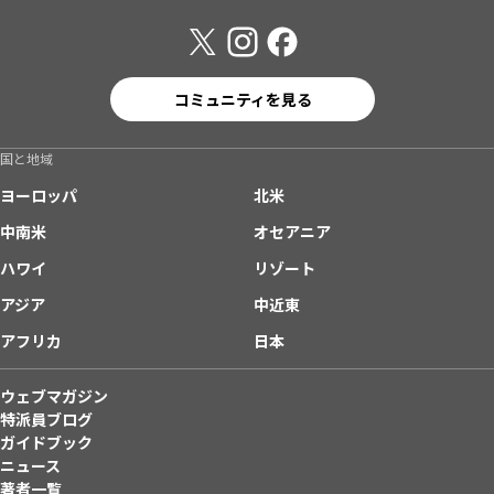
コミュニティを見る
国と地域
ヨーロッパ
北米
中南米
オセアニア
ハワイ
リゾート
アジア
中近東
アフリカ
日本
ウェブマガジン
特派員ブログ
ガイドブック
ニュース
著者一覧