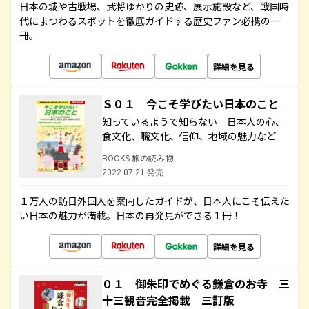
日本の城や古戦場、武将ゆかりの史跡、展示施設など、戦国時
代にまつわるスポットを徹底ガイドする歴史ファン必携の一
冊。
詳細を見る
Ｓ０１ 今こそ学びたい日本のこと
知っているようで知らない 日本人の心、
食文化、職文化、信仰、地域の魅力など
BOOKS 旅の読み物
2022.07.21 発売
１万人の訪日外国人を案内したガイドが、日本人にこそ伝えた
い日本の魅力が満載。日本の再発見ができる１冊！
詳細を見る
０１ 御朱印でめぐる鎌倉のお寺 三
十三観音完全掲載 三訂版