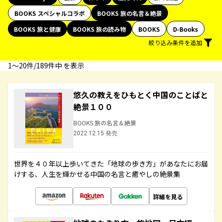
BOOKS スペシャルコラボ
BOOKS 旅の名言＆絶景
BOOKS 旅と健康
BOOKS 旅の読み物
BOOKS
D-Books
絞り込み条件を追加
1〜20件/189件中 を表示
悠久の教えをひもとく中国のことばと
絶景１００
BOOKS 旅の名言＆絶景
2022.12.15 発売
世界を４０年以上歩いてきた「地球の歩き方」があなたにお届
けする、人生を輝かせる中国の名言と癒やしの絶景集
詳細を見る