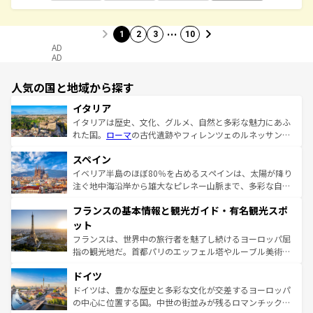
…
1
2
3
10
AD
AD
人気の国と地域から探す
イタリア
イタリアは歴史、文化、グルメ、自然と多彩な魅力にあふ
れた国。
ローマ
の古代遺跡やフィレンツェのルネッサンス
美術、ヴェネツィアの運河など、歴史あるスポットはもち
スペイン
ろん、トスカーナの美しい田園風景やアマルフィ海岸の絶
景など、自然景観も見逃せない。観光の合間には、本場の
イベリア半島のほぼ80％を占めるスペインは、太陽が降り
ピザやパスタなど、絶品のイタリア料理を堪能することも
注ぐ地中海沿岸から雄大なピレネー山脈まで、多彩な自然
できる。朝目覚めてから夜眠るまで、すべての瞬間を楽し
と文化が詰まったヨーロッパ屈指の旅行先だ。多様な地域
フランスの基本情報と観光ガイド・有名観光スポ
ませてくれるイタリアで、忘れられない旅をしてみよう！
文化が根付くこの国では、情熱的なフラメンコ、熱気あふ
なお、新着のイタリア情報は
コンテンツ一覧
を参照してほ
れる闘牛、そして美味しいタパスが生活の一部となってい
ット
しい。
る。首都マドリードの洗練された雰囲気や、バルセロナの
フランスは、世界中の旅行者を魅了し続けるヨーロッパ屈
アートに溢れた街角から、地方では古代ローマ遺跡や中世
指の観光地だ。首都パリのエッフェル塔やルーブル美術館
の城塞都市、穏やかなビーチリゾートまで多彩な表情を見
といった象徴的なスポットから、田舎町の古風な美しさま
せる。地方によって風土や気候が異なるスペインはその個
ドイツ
で、幅広い魅力が詰まっている。華麗な宮殿、歴史的な大
性で訪れる人を魅了する。 なお、新着のスペイン情報は
コ
聖堂、美しいビーチ、そして豊かな自然が、訪れる者を心
ドイツは、豊かな歴史と多彩な文化が交差するヨーロッパ
ンテンツ一覧
を参照してほしい。
から魅了する。また、フランスは美食の国としても知ら
の中心に位置する国。中世の街並みが残るロマンチック街