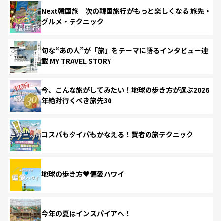
Next韓国旅 次の韓国旅行がもっと楽しくなる 旅先・
グルメ・テクニック
旬な“あの人”が「旅」をテーマに語るインタビュー連
載 MY TRAVEL STORY
今、こんな旅がしてみたい！地球の歩き方が選ぶ2026
年絶対行くべき旅先30
コスパもタイパもかなえる！賢者の旅テクニック
地球の歩き方♥偏愛ハワイ
今年の夏はインスパイアへ！