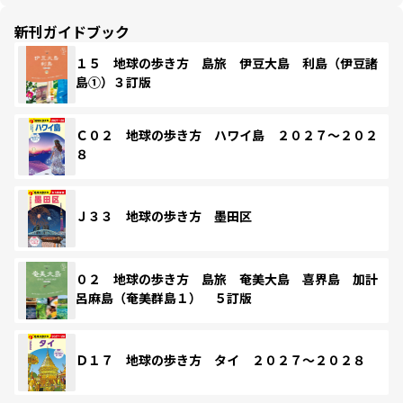
新刊ガイドブック
１５ 地球の歩き方 島旅 伊豆大島 利島（伊豆諸
島①）３訂版
Ｃ０２ 地球の歩き方 ハワイ島 ２０２７～２０２
８
Ｊ３３ 地球の歩き方 墨田区
０２ 地球の歩き方 島旅 奄美大島 喜界島 加計
呂麻島（奄美群島１） ５訂版
Ｄ１７ 地球の歩き方 タイ ２０２７～２０２８