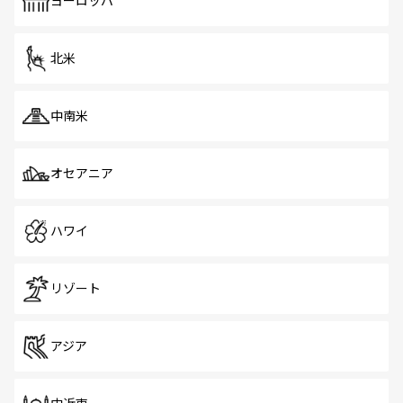
ヨーロッパ
だ。訪れる人を飽きさせないシンガポールで、多様な魅力
を体感しよう。 なお、新着のシンガポール情報は
コンテン
ツ一覧
を参照してほしい。
北米
中南米
オセアニア
ハワイ
リゾート
アジア