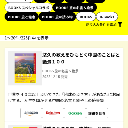
BOOKS スペシャルコラボ
BOOKS 旅の名言＆絶景
BOOKS 旅と健康
BOOKS 旅の読み物
BOOKS
D-Books
絞り込み条件を追加
1〜20件/225件中 を表示
悠久の教えをひもとく中国のことばと
絶景１００
BOOKS 旅の名言＆絶景
2022.12.15 発売
世界を４０年以上歩いてきた「地球の歩き方」があなたにお届
けする、人生を輝かせる中国の名言と癒やしの絶景集
詳細を見る