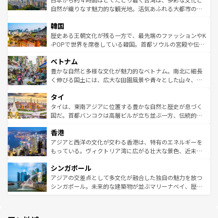
ク、伝統的なフラダンスなど、すべてがハワイの魅力を彩
ど、見どころがたくさん。また、カフェやワイン、オージ
自然が織りなす魅力的な観光地。活気あふれる大都市の台
っている。訪れるたびに新しい発見と感動が待っているハ
ービーフなどの食文化も豊かで、美味しいものであふれて
北やノスタルジックな町並みが人気な九份（ジォウフェ
ワイを、存分に味わってほしい。 なお、新着のハワイ情報
韓国
いる。アクティビティも充実しており、サーフィンやダイ
ン）、静ひつな山岳地帯である台湾東部など、都市の喧騒
は
コンテンツ一覧
を参照してほしい。
ビング、ハイキングなど、アウトドア好きにはたまらな
と山間の静けさが共存しており、訪れる人に新しい発見と
歴史ある王朝文化が残る一方で、最先端のファッションやK
い。オーストラリアの多彩な魅力を存分に味わいつくそ
驚きをもたらしてくれる。また、奥深い台湾の食文化も魅
-POPで世界を席巻している韓国。首都ソウルの宮殿や伝統
う。 なお、新着のオーストラリア情報は
コンテンツ一覧
を
力で、夜市などの屋台グルメから高級料理、ヘルシーで美
家屋が並ぶエリアでは韓国の歴史と文化に浸ることがで
参照してほしい。
ベトナム
容にもいいと評判のスイーツなど、バラエティ豊かな料理
き、地方に足を延ばせば四季折々の自然美を楽しむことが
が味わえる。 なお、新着の台湾情報は
コンテンツ一覧
を参
できる。そして、キムチや焼肉、絶品のストリートフード
豊かな自然と多様な文化が魅力的なベトナム。南北に細長
照してほしい。
まで、さまざまな韓国料理が待っている。夜には、韓国な
く伸びる国土には、広大な田園風景や青々とした山々、世
らではのナイトライフも堪能できる。あたたかいホスピタ
界遺産に登録された壮大な自然景観が点在し、都市部では
タイ
リティに包まれながら、韓国の多彩な魅力を心ゆくまで味
急速な発展と共に伝統が息づく。ハノイの古い町並みやホ
わってみてほしい。 なお、新着の韓国情報は
コンテンツ一
ーチミン市のフランス統治時代の建物も、独特の雰囲気を
タイは、東南アジアに位置する豊かな自然と歴史が息づく
覧
を参照してほしい。
醸し出している。また、バラエティの豊かさとおいしさで
国だ。首都バンコクは高層ビルが立ち並ぶ一方、伝統的な
世界中の食通を魅了してやまないベトナム料理も魅力のひ
寺院や市場がいたるところに点在し、古きよき文化と現代
香港
とつ。フォーやバインミー、ベトナムコーヒーなどは、ぜ
の活気が交差している。北部ではチェンマイなどの山岳地
ひ現地で味わいたい。どの地域を訪れてもあたたかい人々
帯で自然と触れ合い、南部ではプーケットやクラビの美し
アジアと西洋の文化が交わる香港は、特有のエネルギーを
が旅行者を迎えてくれるので、きっと忘れられない旅にな
いビーチでリゾート気分を楽しむことができる。タイ料理
もっている。ヴィクトリア湾に広がる壮大な景色、近未来
るはずだ。 なお、新着のベトナム情報は
コンテンツ一覧
を
は世界的に有名で、屋台から高級レストランまで味覚を刺
的なアートスポット、そして歴史と現代が融合した町並
参照してほしい。
シンガポール
激する。気候は一年中温暖で、どの季節にも異なる楽しみ
み、どこを訪れても感動するはず。観光スポットが密集し
が待っている。親しみやすいタイの人々、仏教を中心とし
ており、効率よく見どころを回れるのも魅力。息をのむよ
アジアの交差点として多文化が融合した独自の魅力を放つ
た文化、そして多様な観光資源が、訪れる旅人を魅了し続
うな絶景から文化的な体験まで、香港を存分に楽しみ尽く
シンガポール。未来的な建築物が並ぶマリーナベイ、歴史
ける。 なお、新着のタイ情報は
コンテンツ一覧
を参照して
そう。 なお、新着の香港情報は
コンテンツ一覧
を参照して
と伝統を感じられるエスニックタウン、多数の緑豊かな公
ほしい。
ほしい。
園や自然保護区など、自然が調和した近代的な景観と文化
の多様性あふれるカラフルな町は、どこを歩いても新しい