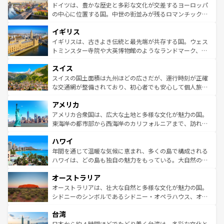
性で訪れる人を魅了する。 なお、新着のスペイン情報は
コ
聖堂、美しいビーチ、そして豊かな自然が、訪れる者を心
ドイツは、豊かな歴史と多彩な文化が交差するヨーロッパ
ンテンツ一覧
を参照してほしい。
から魅了する。また、フランスは美食の国としても知ら
の中心に位置する国。中世の街並みが残るロマンチック街
れ、フランス料理はユネスコ無形文化遺産にも登録されて
道から、未来を先取りするようなモダンな都市まで多様な
イギリス
いる。シャンパンの発祥地であるランス、プロヴァンスの
顔を持つこの国は、どこを歩いても飽きることがない。ベ
香り高いラベンダー畑など、多彩な楽しみ方が可能だ。さ
ルリンの文化的活気、バイエルン州のアルプスの絶景、そ
イギリスは、古きよき伝統と最先端が共存する国。ウェス
らに、パリ以外の地域にも魅力が溢れており、どの街角に
してライン川沿いのワイン畑といった風景は必見。ビール
トミンスター寺院や大英博物館のようなランドマーク、歴
も豊かな歴史と文化が息づいている。パリ以外の個性あふ
とソーセージを味わいながら地元の人と過ごす楽しい時間
史ある大学都市、美しい丘陵地帯や牧歌的な風景など、エ
れる地方に足を運ぶとそれぞれで全く異なる文化を体験で
スイス
は、お酒好きな人にはぜひ体験してほしい。 なお、新着の
リアごとに異なる魅力がある。また、優雅なアフタヌーン
きるだろう。 なお、新着のフランス情報は
コンテンツ一覧
ドイツ情報は
コンテンツ一覧
を参照してほしい。
ティー、ビール好きにはたまらない英国パブ、サッカー観
スイスの国土面積は九州ほどの広さだが、運行時刻が正確
を参照してほしい。
戦など、本場だからこそできる体験も豊富。イギリスを旅
な交通網が整備されており、初心者でも安心して個人旅行
して楽しみつくそう。 なお、新着のイギリス情報は
コンテ
を楽しめる。日本同様に時刻表どおりの旅が可能だ。中世
アメリカ
ンツ一覧
を参照してほしい。
の建物がそのまま残る町や、スイスならではのユニークな
博物館もあり、アルプス観光だけでなく町歩きも満喫する
アメリカ合衆国は、広大な土地と多様な文化が魅力の国。
ことができる。国民の所得が高いため物価も高いが、旅行
東海岸の都市部から西海岸のカリフォルニアまで、訪れる
者向けの交通パス提供のサービスもあり、うまく活用すれ
場所ごとに異なる風景と体験が待っている。ニューヨーク
ハワイ
ば市内交通費無料で観光を楽しむこともできる。 なお、新
のような巨大都市は、観光、ショッピング、エンターテイ
着のスイス情報は
コンテンツ一覧
を参照してほしい。
ンメントが詰まった刺激的なスポットだ。一方、アメリカ
年間を通じて温暖な気候に恵まれ、多くの島で構成される
西部には大自然が広がり、グランドキャニオンやイエロー
ハワイは、どの島も独自の魅力をもっている。大自然の神
ストーン国立公園といった絶景が堪能できる。さらに、南
秘を感じたいなら、火山が生み出した壮大な景観を誇るハ
オーストラリア
部のニューオーリンズでは、音楽と美食が融合した独特の
ワイ島は見逃せない。また、定番の観光地といえばオアフ
文化が魅力。旅行者はアメリカの各地域で異なる魅力を楽
島だが、静かな自然を求めるならマウイ島やカウアイ島が
オーストラリアは、壮大な自然と多様な文化が魅力の国。
しみながら、その多様性と豊かな歴史を感じることができ
おすすめ。エメラルドグリーンに輝く海をはじめ、豊かな
シドニーのシンボルであるシドニー・オペラハウス、オー
るだろう。車でのロードトリップや列車の旅も、アメリカ
文化や歴史が息づいている。「アロハスピリット」と呼ば
ストラリア東海岸北部に広がる大サンゴ礁地帯グレートバ
ならではの贅沢な旅のスタイルだ。 なお、新着のアメリカ
台湾
れるおもてなしの心で訪れる人々を迎えてくれるハワイの
リアリーフや大陸中央部にそびえるウルル（エアーズロッ
情報は
コンテンツ一覧
を参照してほしい。
人々、おいしいローカルフードやハワイアンミュージッ
ク）、タスマニアの美しい原生林やケアンズの熱帯雨林な
日本から約４時間ほどでたどり着く台湾は、多彩な文化と