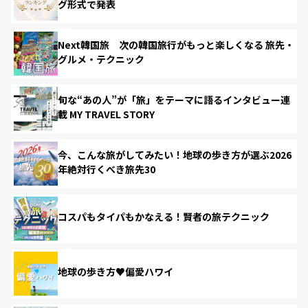
グ形式で発表
Next韓国旅 次の韓国旅行がもっと楽しくなる 旅先・
グルメ・テクニック
旬な“あの人”が「旅」をテーマに語るインタビュー連
載 MY TRAVEL STORY
今、こんな旅がしてみたい！地球の歩き方が選ぶ2026
年絶対行くべき旅先30
コスパもタイパもかなえる！賢者の旅テクニック
地球の歩き方♥偏愛ハワイ