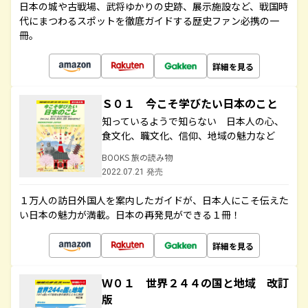
日本の城や古戦場、武将ゆかりの史跡、展示施設など、戦国時
代にまつわるスポットを徹底ガイドする歴史ファン必携の一
冊。
詳細を見る
Ｓ０１ 今こそ学びたい日本のこと
知っているようで知らない 日本人の心、
食文化、職文化、信仰、地域の魅力など
BOOKS 旅の読み物
2022.07.21 発売
１万人の訪日外国人を案内したガイドが、日本人にこそ伝えた
い日本の魅力が満載。日本の再発見ができる１冊！
詳細を見る
Ｗ０１ 世界２４４の国と地域 改訂
版