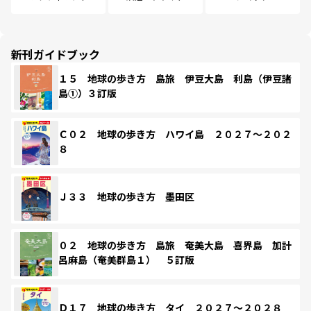
新刊ガイドブック
１５ 地球の歩き方 島旅 伊豆大島 利島（伊豆諸
島①）３訂版
Ｃ０２ 地球の歩き方 ハワイ島 ２０２７～２０２
８
Ｊ３３ 地球の歩き方 墨田区
０２ 地球の歩き方 島旅 奄美大島 喜界島 加計
呂麻島（奄美群島１） ５訂版
Ｄ１７ 地球の歩き方 タイ ２０２７～２０２８