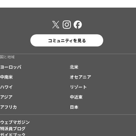
コミュニティを見る
国と地域
ヨーロッパ
北米
中南米
オセアニア
ハワイ
リゾート
アジア
中近東
アフリカ
日本
ウェブマガジン
特派員ブログ
ガイドブック