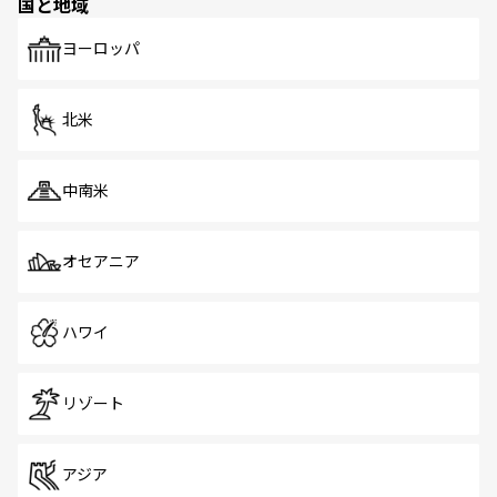
国と地域
発見がある。さらに、治安のよさや充実した公共交通機関
も、旅行者にとっては魅力的なポイント。グルメも豊富
で、ホーカーズは地元の風情を楽しめる外せないスポット
ヨーロッパ
だ。訪れる人を飽きさせないシンガポールで、多様な魅力
を体感しよう。 なお、新着のシンガポール情報は
コンテン
ツ一覧
を参照してほしい。
北米
中南米
オセアニア
ハワイ
リゾート
アジア