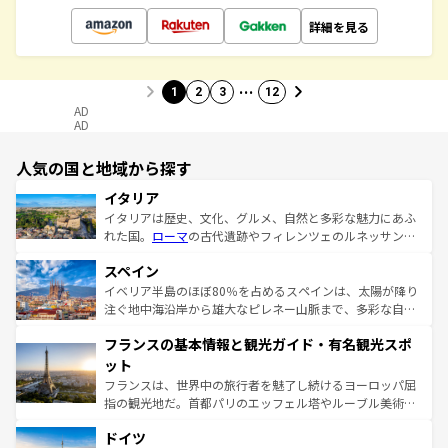
詳細を見る
…
1
2
3
12
AD
AD
人気の国と地域から探す
イタリア
イタリアは歴史、文化、グルメ、自然と多彩な魅力にあふ
れた国。
ローマ
の古代遺跡やフィレンツェのルネッサンス
美術、ヴェネツィアの運河など、歴史あるスポットはもち
スペイン
ろん、トスカーナの美しい田園風景やアマルフィ海岸の絶
景など、自然景観も見逃せない。観光の合間には、本場の
イベリア半島のほぼ80％を占めるスペインは、太陽が降り
ピザやパスタなど、絶品のイタリア料理を堪能することも
注ぐ地中海沿岸から雄大なピレネー山脈まで、多彩な自然
できる。朝目覚めてから夜眠るまで、すべての瞬間を楽し
と文化が詰まったヨーロッパ屈指の旅行先だ。多様な地域
フランスの基本情報と観光ガイド・有名観光スポ
ませてくれるイタリアで、忘れられない旅をしてみよう！
文化が根付くこの国では、情熱的なフラメンコ、熱気あふ
なお、新着のイタリア情報は
コンテンツ一覧
を参照してほ
れる闘牛、そして美味しいタパスが生活の一部となってい
ット
しい。
る。首都マドリードの洗練された雰囲気や、バルセロナの
フランスは、世界中の旅行者を魅了し続けるヨーロッパ屈
アートに溢れた街角から、地方では古代ローマ遺跡や中世
指の観光地だ。首都パリのエッフェル塔やルーブル美術館
の城塞都市、穏やかなビーチリゾートまで多彩な表情を見
といった象徴的なスポットから、田舎町の古風な美しさま
せる。地方によって風土や気候が異なるスペインはその個
ドイツ
で、幅広い魅力が詰まっている。華麗な宮殿、歴史的な大